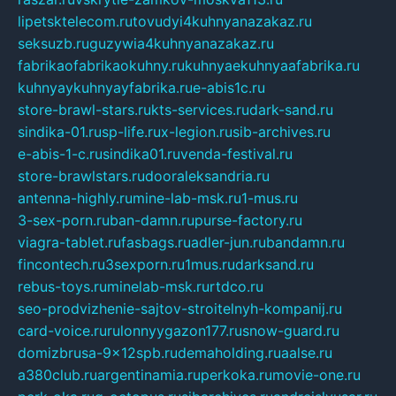
lipetsktelecom.ru
tovudyi4kuhnyanazakaz.ru
seksuzb.ru
guzywia4kuhnyanazakaz.ru
fabrikaofabrikaokuhny.ru
kuhnyaekuhnyaafabrika.ru
kuhnyaykuhnyayfabrika.ru
e-abis1c.ru
store-brawl-stars.ru
kts-services.ru
dark-sand.ru
sindika-01.ru
sp-life.ru
x-legion.ru
sib-archives.ru
e-abis-1-c.ru
sindika01.ru
venda-festival.ru
store-brawlstars.ru
dooraleksandria.ru
antenna-highly.ru
mine-lab-msk.ru
1-mus.ru
3-sex-porn.ru
ban-damn.ru
purse-factory.ru
viagra-tablet.ru
fasbags.ru
adler-jun.ru
bandamn.ru
fincontech.ru
3sexporn.ru
1mus.ru
darksand.ru
rebus-toys.ru
minelab-msk.ru
rtdco.ru
seo-prodvizhenie-sajtov-stroitelnyh-kompanij.ru
card-voice.ru
rulonnyygazon177.ru
snow-guard.ru
domizbrusa-9x12spb.ru
demaholding.ru
aalse.ru
a380club.ru
argentinamia.ru
perkoka.ru
movie-one.ru