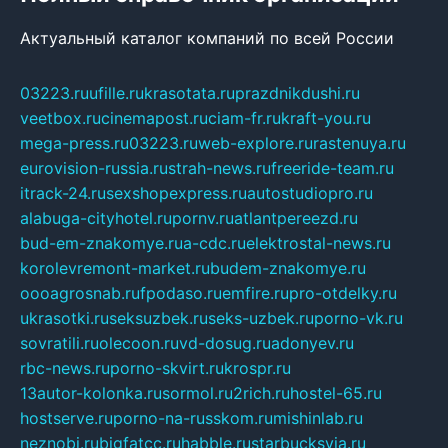
Актуальный каталог компаний по всей России
03223.ru
ufille.ru
krasotata.ru
prazdnikdushi.ru
veetbox.ru
cinemapost.ru
ciam-fr.ru
kraft-you.ru
mega-press.ru
03223.ru
web-explore.ru
rastenuya.ru
eurovision-russia.ru
strah-news.ru
freeride-team.ru
itrack-24.ru
sexshopexpress.ru
autostudiopro.ru
alabuga-cityhotel.ru
pornv.ru
atlantpereezd.ru
bud-em-znakomye.ru
a-cdc.ru
elektrostal-news.ru
korolevremont-market.ru
budem-znakomye.ru
oooagrosnab.ru
fpodaso.ru
emfire.ru
pro-otdelky.ru
ukrasotki.ru
seksuzbek.ru
seks-uzbek.ru
porno-vk.ru
sovratili.ru
olecoon.ru
vd-dosug.ru
adonyev.ru
rbc-news.ru
porno-skvirt.ru
krospr.ru
13autor-kolonka.ru
sormol.ru
2rich.ru
hostel-65.ru
hostserve.ru
porno-na-russkom.ru
mishinlab.ru
neznobi.ru
bigfatcc.ru
habble.ru
starbucksvia.ru