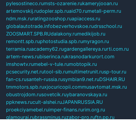
pylesostineco.ru
msts-ozarenie.ru
kameryjooan.ru
artemovskij.ru
dopler.spb.ru
aid70.ru
metall-perm.ru
ndm.msk.ru
ratingzooshop.ru
apiaccess.ru
globalautotrade.info
bezverhovskoe.ru
drsschool.ru
ZOOSMART.SPB.RU
dalakony.ru
medikijob.ru
remontt.spb.ru
photostudia.spb.ru
myragon.ru
terramia.ru
academy62.ru
gardengallereya.ru
rti.com.ru
artem-news.ru
biserinca.ru
krasnodarkurort.com
imshowtv.ru
mebel-v-tule.ru
mobtopik.ru
pcsecurity.net.ru
tool-sib.ru
multimetrunit.ru
sp-tour.ru
fan-cs.ru
santeh-russia.ru
symbian9.net.ru
DSHAIR.RU
tmmotors.spb.ru
xjocuricopii.com
musavtomat.msk.ru
obustrojdom.ru
sovetcik.ru
ybaranovskaya.ru
ppknews.ru
cult-alshei.ru
JAPANRUSSIA.RU
proekciyamebel.ru
imper-finans.ru
rim.org.ru
glamourai.ru
brassminus.ru
zabor-pro.ru
ftn.pp.ru
dorogoe58.ru
laimengpacker.ru
kuzova-zapchasti.ru
sageerp.ru
taxodrom.ru
dsrazvitie.ru
hardcity.net.ru