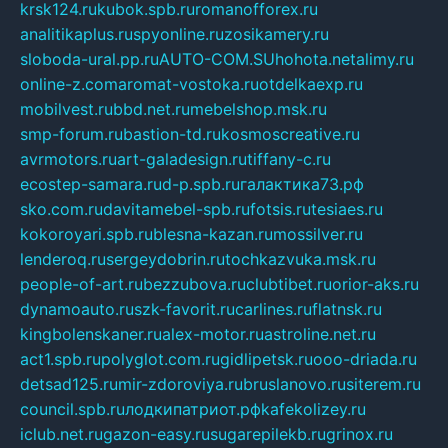
krsk124.ru
kubok.spb.ru
romanofforex.ru
analitikaplus.ru
spyonline.ru
zosikamery.ru
sloboda-ural.pp.ru
AUTO-COM.SU
hohota.net
alimy.ru
online-z.com
aromat-vostoka.ru
otdelkaexp.ru
mobilvest.ru
bbd.net.ru
mebelshop.msk.ru
smp-forum.ru
bastion-td.ru
kosmoscreative.ru
avrmotors.ru
art-galadesign.ru
tiffany-c.ru
ecostep-samara.ru
d-p.spb.ru
галактика73.рф
sko.com.ru
davitamebel-spb.ru
fotsis.ru
tesiaes.ru
kokoroyari.spb.ru
blesna-kazan.ru
mossilver.ru
lenderoq.ru
sergeydobrin.ru
tochkazvuka.msk.ru
people-of-art.ru
bezzubova.ru
clubtibet.ru
orior-aks.ru
dynamoauto.ru
szk-favorit.ru
carlines.ru
flatnsk.ru
kingbolenskaner.ru
alex-motor.ru
astroline.net.ru
act1.spb.ru
polyglot.com.ru
gidlipetsk.ru
ooo-driada.ru
detsad125.ru
mir-zdoroviya.ru
bruslanovo.ru
siterem.ru
council.spb.ru
лодкипатриот.рф
kafekolizey.ru
iclub.net.ru
gazon-easy.ru
sugarepilekb.ru
grinox.ru