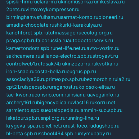
spiski-firm.ru
elara-m.ru
kinomusorka.ru
mkcslava.ru
2bets.ru
vintovoykompressor.ru
birminghamvsfulham.ru
sarmat-komp.ru
pioneeri.ru
amadis-chocolate.ru
shkurki-karakulya.ru
kanotiforet.spb.ru
tutmassage.ru
ecolog.org.ru
praga.spb.ru
falcorussia.ru
autodoctorservis.ru
kamertondom.spb.ru
net-life.net.ru
avto-vozim.ru
sakhcamera.ru
alliance-electro.spb.ru
stroyavt.ru
controlweb1.ru
tdsak74.ru
kinzozo-ru.ru
kvotka.ru
iron-snab.ru
costa-bella.ru
eugrus.pp.ru
associaciya39.ru
primexpo.spb.ru
bezmorchin.ru
ia2.ru
cpt21.ru
ispecspb.ru
regahost.ru
kolosok-elita.ru
tae-kwon.ru
consrio.com.ru
insiam.ru
avegainfo.ru
archery161.ru
bigencyclica.ru
vlast16.ru
korru.net
sarmiento.spb.su
extelopedia.ru
lammin-suo.spb.ru
iskatour.spb.ru
snpi.org.ru
running-line.ru
krygeva-spa.ru
chel.net.ru
rust-loco.ru
dugshop.ru
hl-beta.spb.ru
school494.spb.ru
mymubaby.ru