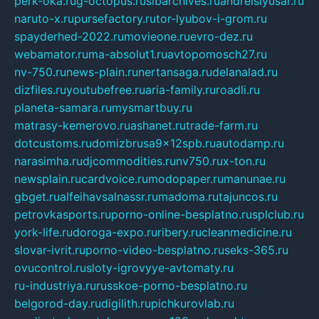
perk-oka.ru
g-octopus.ru
sibarchives.ru
andreislyusar.ru
naruto-x.ru
pursefactory.ru
tor-lyubov-i-grom.ru
spayderhed-2022.ru
movieone.ru
evro-dez.ru
webamator.ru
ma-absolut1.ru
avtopomosch27.ru
nv-750.ru
news-plain.ru
nertansaga.ru
delanalad.ru
dizfiles.ru
youtubefree.ru
aria-family.ru
roadli.ru
planeta-samara.ru
mysmartbuy.ru
matrasy-kemerovo.ru
ashanet.ru
trade-farm.ru
dotcustoms.ru
domizbrusa9x12spb.ru
autodamp.ru
narasimha.ru
djcommodities.ru
nv750.ru
x-ton.ru
newsplain.ru
cardvoice.ru
modopaper.ru
manunae.ru
gbget.ru
alfeihavsalnassr.ru
madoma.ru
tajuncos.ru
petrovkasports.ru
porno-online-besplatno.ru
splclub.ru
york-life.ru
doroga-expo.ru
ribery.ru
cleanmedicine.ru
slovar-ivrit.ru
porno-video-besplatno.ru
seks-365.ru
ovucontrol.ru
sloty-igrovyye-avtomaty.ru
ru-industriya.ru
russkoe-porno-besplatno.ru
belgorod-day.ru
digilith.ru
pichkurovlab.ru