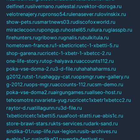
delfinet.ru
silvernano.ru
elestal.ru
vektor-doroga.ru
velotrenajery.ru
pronso54.ru
lenasever.ru
lovinskix.ru
show-pets.ru
smartnews03.ru
discofoxworld.ru
miraclecoon.ru
pongup.ru
hostel65.ru
liura.ru
glasspb.ru
firehunters.ru
gribowo.ru
gnalis.ru
bulkitula.ru
hometown-france.ru
1-xbeticricetc-1-xbetti-5.ru
shop-garena.ru
cricetc-1-xbetr-1-xbetcc-2.ru
one-life-story.ru
top-halyava.ru
accounts112.ru
poka-vse-doma-2.ru
3-d-file.ru
hahahaharms.ru
g2012.ru
tst-1.ru
shaggy-cat.ru
opsmgr.ru
ev-gallery.ru
g-2012.ru
ops-mgr.ru
accounts-112.ru
csm-demo.ru
poka-vse-doma2.ru
airgungames.ru
allseo-host.ru
tehosmotre.ru
varieta-yug.ru
cricetc1xbetr1xbetcc2.ru
raytor-d.ru
atillagunn.ru
3d-file.ru
1xbeticricetc1xbetti5.ru
uafoot-statti.ru
e-abis1c.ru
store-brawl-stars.ru
kts-services.ru
dark-sand.ru
sindika-01.ru
sp-life.ru
x-legion.ru
sib-archives.ru
e-abis-1-c.ru
sindika01.ru
venda-festival.ru