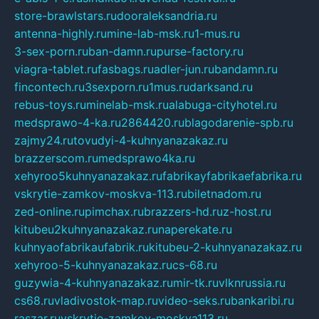
store-brawlstars.ru
dooraleksandria.ru
antenna-highly.ru
mine-lab-msk.ru
1-mus.ru
3-sex-porn.ru
ban-damn.ru
purse-factory.ru
viagra-tablet.ru
fasbags.ru
adler-jun.ru
bandamn.ru
fincontech.ru
3sexporn.ru
1mus.ru
darksand.ru
rebus-toys.ru
minelab-msk.ru
alabuga-cityhotel.ru
medsprawo-4-ka.ru
2864420.ru
blagodarenie-spb.ru
zajmy24.ru
tovudyi-4-kuhnyanazakaz.ru
brazzerscom.ru
medsprawo4ka.ru
xehyroo5kuhnyanazakaz.ru
fabrikayfabrikaefabrika.ru
vskrytie-zamkov-moskva-113.ru
biletnadom.ru
zed-online.ru
pimchax.ru
brazzers-hd.ru
z-host.ru
kitubeu2kuhnyanazakaz.ru
naperekate.ru
kuhnyaofabrikaufabrik.ru
kitubeu-2-kuhnyanazakaz.ru
xehyroo-5-kuhnyanazakaz.ru
cs-68.ru
guzywia-4-kuhnyanazakaz.ru
mir-tk.ru
vlknrussia.ru
cs68.ru
vladivostok-map.ru
video-seks.ru
bankaribi.ru
raszar.ru
vskrytie-zamkov-moskva113.ru