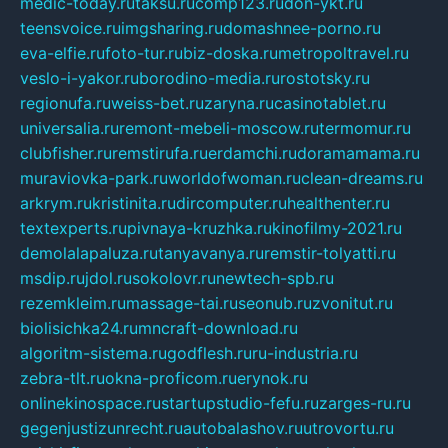
medic-today.ru
taksu.ru
comp123.ru
don-ykt.ru
teensvoice.ru
imgsharing.ru
domashnee-porno.ru
eva-elfie.ru
foto-tur.ru
biz-doska.ru
metropoltravel.ru
veslo-i-yakor.ru
borodino-media.ru
rostotsky.ru
regionufa.ru
weiss-bet.ru
zaryna.ru
casinotablet.ru
universalia.ru
remont-mebeli-moscow.ru
termomur.ru
clubfisher.ru
remstirufa.ru
erdamchi.ru
doramamama.ru
muraviovka-park.ru
worldofwoman.ru
clean-dreams.ru
arkrym.ru
kristinita.ru
dircomputer.ru
healthenter.ru
textexperts.ru
pivnaya-kruzhka.ru
kinofilmy-2021.ru
demolalapaluza.ru
tanyavanya.ru
remstir-tolyatti.ru
msdip.ru
jdol.ru
sokolovr.ru
newtech-spb.ru
rezemkleim.ru
massage-tai.ru
seonub.ru
zvonitut.ru
biolisichka24.ru
mncraft-download.ru
algoritm-sistema.ru
godflesh.ru
ru-industria.ru
zebra-tlt.ru
okna-proficom.ru
erynok.ru
onlinekinospace.ru
startupstudio-fefu.ru
zarges-ru.ru
gegenjustizunrecht.ru
autobalashov.ru
utrovortu.ru