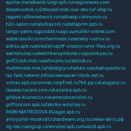
epoha-metalband.ru
ngr.spb.ru
rusgosnews.com
dieselvostok.ru
24hostel.msk.ru
w-dev.ru
f-ship.ru
regsmi.ru
filmnetwork.ru
malinasp.ru
kinosvin.ru
h2o-salon.ru
malutkayork.ru
deltaprim.spb.ru
tango-perm.ru
gooddir.ru
sgv.su
multiki-online.com
webkrasotki.com
cherinvest.ru
detskiy-ostrov.ru
ankou.spb.ru
alvesta1.ru
pdf-creator.ru
nix-files.org.ru
sakhatoday.ru
elektrikersymboler.ru
sputnikyes.ru
golf2club.msk.ru
aeforums.ru
zallclub.ru
multimodal.msk.ru
habaigry.ru
haikko.ru
sobakopedia.ru
isz-fest.ru
ewnc.info
screensaver-clock.net.ru
volnav.spb.ru
comnat.ru
npf.net.ru
7bit.pp.ru
kalugatur.ru
tesiaes.ru
card.com.ru
kazanka.spb.ru
gildiya-kuznecov.ru
kameryboavision.ru
griffoncom.spb.ru
fabrika-emotsiy.ru
PARK-MATROSOVA.RU
agat.spb.ru
avtoyurist-moskva1.ru
hardware.org.ru
схема-авто.рф
dg-lab.ru
angrup.ru
recruiter.spb.ru
music8.spb.ru