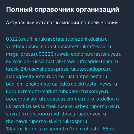
Полный справочник организаций
Актуальный каталог компаний по всей России
03223.ru
ufille.ru
krasotata.ru
prazdnikdushi.ru
veetbox.ru
cinemapost.ru
ciam-fr.ru
kraft-you.ru
mega-press.ru
03223.ru
web-explore.ru
rastenuya.ru
eurovision-russia.ru
strah-news.ru
freeride-team.ru
itrack-24.ru
sexshopexpress.ru
autostudiopro.ru
alabuga-cityhotel.ru
pornv.ru
atlantpereezd.ru
bud-em-znakomye.ru
a-cdc.ru
elektrostal-news.ru
korolevremont-market.ru
budem-znakomye.ru
oooagrosnab.ru
fpodaso.ru
emfire.ru
pro-otdelky.ru
ukrasotki.ru
seksuzbek.ru
seks-uzbek.ru
porno-vk.ru
sovratili.ru
olecoon.ru
vd-dosug.ru
adonyev.ru
rbc-news.ru
porno-skvirt.ru
krospr.ru
13autor-kolonka.ru
sormol.ru
2rich.ru
hostel-65.ru