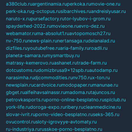
a380club.ru
argentinamia.ru
perkoka.ru
movie-one.ru
perk-oka.ru
g-octopus.ru
sibarchives.ru
andreislyusar.ru
naruto-x.ru
pursefactory.ru
tor-lyubov-i-grom.ru
spayderhed-2022.ru
movieone.ru
evro-dez.ru
webamator.ru
ma-absolut1.ru
avtopomosch27.ru
nv-750.ru
news-plain.ru
nertansaga.ru
delanalad.ru
dizfiles.ru
youtubefree.ru
aria-family.ru
roadli.ru
planeta-samara.ru
mysmartbuy.ru
matrasy-kemerovo.ru
ashanet.ru
trade-farm.ru
dotcustoms.ru
domizbrusa9x12spb.ru
autodamp.ru
narasimha.ru
djcommodities.ru
nv750.ru
x-ton.ru
newsplain.ru
cardvoice.ru
modopaper.ru
manunae.ru
gbget.ru
alfeihavsalnassr.ru
madoma.ru
tajuncos.ru
petrovkasports.ru
porno-online-besplatno.ru
splclub.ru
york-life.ru
doroga-expo.ru
ribery.ru
cleanmedicine.ru
slovar-ivrit.ru
porno-video-besplatno.ru
seks-365.ru
ovucontrol.ru
sloty-igrovyye-avtomaty.ru
ru-industriya.ru
russkoe-porno-besplatno.ru