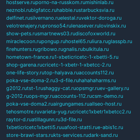
hostserve.ru
porno-na-russkom.ru
mishinlab.ru
neznobi.ru
bigfatcc.ru
habble.ru
starbucksvia.ru
delfinet.ru
silvernano.ru
elestal.ru
vektor-doroga.ru
velotrenajery.ru
pronso54.ru
lenasever.ru
lovinskix.ru
show-pets.ru
smartnews03.ru
discofoxworld.ru
miraclecoon.ru
pongup.ru
hostel65.ru
liura.ru
glasspb.ru
firehunters.ru
gribowo.ru
gnalis.ru
bulkitula.ru
hometown-france.ru
1-xbeticricetc-1-xbetti-5.ru
shop-garena.ru
cricetc-1-xbetr-1-xbetcc-2.ru
one-life-story.ru
top-halyava.ru
accounts112.ru
poka-vse-doma-2.ru
3-d-file.ru
hahahaharms.ru
g2012.ru
tst-1.ru
shaggy-cat.ru
opsmgr.ru
ev-gallery.ru
g-2012.ru
ops-mgr.ru
accounts-112.ru
csm-demo.ru
poka-vse-doma2.ru
airgungames.ru
allseo-host.ru
tehosmotre.ru
varieta-yug.ru
cricetc1xbetr1xbetcc2.ru
raytor-d.ru
atillagunn.ru
3d-file.ru
1xbeticricetc1xbetti5.ru
uafoot-statti.ru
e-abis1c.ru
store-brawl-stars.ru
kts-services.ru
dark-sand.ru