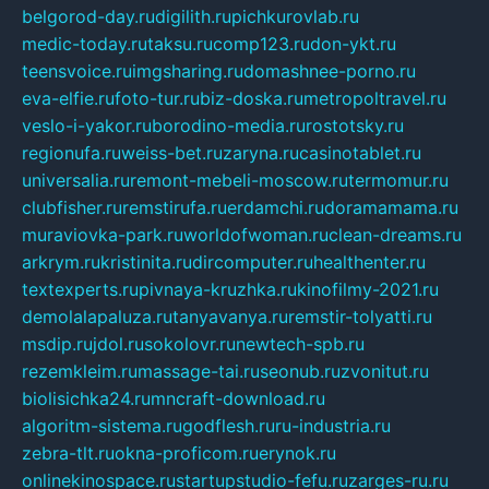
belgorod-day.ru
digilith.ru
pichkurovlab.ru
medic-today.ru
taksu.ru
comp123.ru
don-ykt.ru
teensvoice.ru
imgsharing.ru
domashnee-porno.ru
eva-elfie.ru
foto-tur.ru
biz-doska.ru
metropoltravel.ru
veslo-i-yakor.ru
borodino-media.ru
rostotsky.ru
regionufa.ru
weiss-bet.ru
zaryna.ru
casinotablet.ru
universalia.ru
remont-mebeli-moscow.ru
termomur.ru
clubfisher.ru
remstirufa.ru
erdamchi.ru
doramamama.ru
muraviovka-park.ru
worldofwoman.ru
clean-dreams.ru
arkrym.ru
kristinita.ru
dircomputer.ru
healthenter.ru
textexperts.ru
pivnaya-kruzhka.ru
kinofilmy-2021.ru
demolalapaluza.ru
tanyavanya.ru
remstir-tolyatti.ru
msdip.ru
jdol.ru
sokolovr.ru
newtech-spb.ru
rezemkleim.ru
massage-tai.ru
seonub.ru
zvonitut.ru
biolisichka24.ru
mncraft-download.ru
algoritm-sistema.ru
godflesh.ru
ru-industria.ru
zebra-tlt.ru
okna-proficom.ru
erynok.ru
onlinekinospace.ru
startupstudio-fefu.ru
zarges-ru.ru