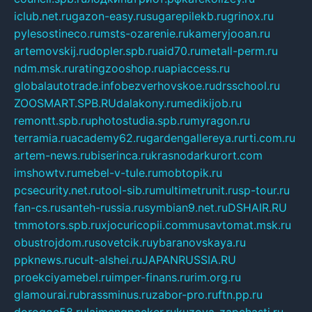
iclub.net.ru
gazon-easy.ru
sugarepilekb.ru
grinox.ru
pylesostineco.ru
msts-ozarenie.ru
kameryjooan.ru
artemovskij.ru
dopler.spb.ru
aid70.ru
metall-perm.ru
ndm.msk.ru
ratingzooshop.ru
apiaccess.ru
globalautotrade.info
bezverhovskoe.ru
drsschool.ru
ZOOSMART.SPB.RU
dalakony.ru
medikijob.ru
remontt.spb.ru
photostudia.spb.ru
myragon.ru
terramia.ru
academy62.ru
gardengallereya.ru
rti.com.ru
artem-news.ru
biserinca.ru
krasnodarkurort.com
imshowtv.ru
mebel-v-tule.ru
mobtopik.ru
pcsecurity.net.ru
tool-sib.ru
multimetrunit.ru
sp-tour.ru
fan-cs.ru
santeh-russia.ru
symbian9.net.ru
DSHAIR.RU
tmmotors.spb.ru
xjocuricopii.com
musavtomat.msk.ru
obustrojdom.ru
sovetcik.ru
ybaranovskaya.ru
ppknews.ru
cult-alshei.ru
JAPANRUSSIA.RU
proekciyamebel.ru
imper-finans.ru
rim.org.ru
glamourai.ru
brassminus.ru
zabor-pro.ru
ftn.pp.ru
dorogoe58.ru
laimengpacker.ru
kuzova-zapchasti.ru