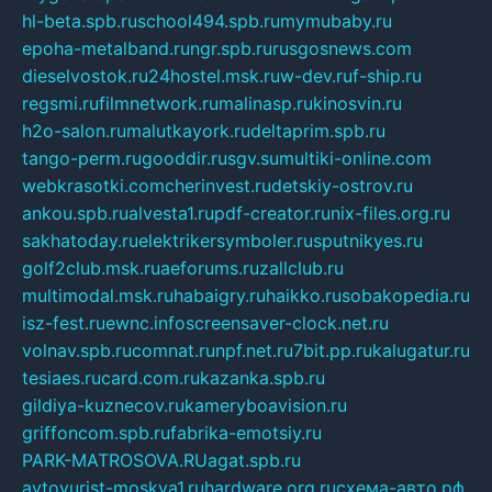
hl-beta.spb.ru
school494.spb.ru
mymubaby.ru
epoha-metalband.ru
ngr.spb.ru
rusgosnews.com
dieselvostok.ru
24hostel.msk.ru
w-dev.ru
f-ship.ru
regsmi.ru
filmnetwork.ru
malinasp.ru
kinosvin.ru
h2o-salon.ru
malutkayork.ru
deltaprim.spb.ru
tango-perm.ru
gooddir.ru
sgv.su
multiki-online.com
webkrasotki.com
cherinvest.ru
detskiy-ostrov.ru
ankou.spb.ru
alvesta1.ru
pdf-creator.ru
nix-files.org.ru
sakhatoday.ru
elektrikersymboler.ru
sputnikyes.ru
golf2club.msk.ru
aeforums.ru
zallclub.ru
multimodal.msk.ru
habaigry.ru
haikko.ru
sobakopedia.ru
isz-fest.ru
ewnc.info
screensaver-clock.net.ru
volnav.spb.ru
comnat.ru
npf.net.ru
7bit.pp.ru
kalugatur.ru
tesiaes.ru
card.com.ru
kazanka.spb.ru
gildiya-kuznecov.ru
kameryboavision.ru
griffoncom.spb.ru
fabrika-emotsiy.ru
PARK-MATROSOVA.RU
agat.spb.ru
avtoyurist-moskva1.ru
hardware.org.ru
схема-авто.рф