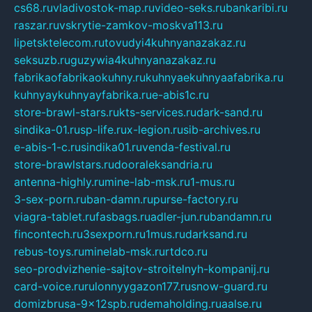
cs68.ru
vladivostok-map.ru
video-seks.ru
bankaribi.ru
raszar.ru
vskrytie-zamkov-moskva113.ru
lipetsktelecom.ru
tovudyi4kuhnyanazakaz.ru
seksuzb.ru
guzywia4kuhnyanazakaz.ru
fabrikaofabrikaokuhny.ru
kuhnyaekuhnyaafabrika.ru
kuhnyaykuhnyayfabrika.ru
e-abis1c.ru
store-brawl-stars.ru
kts-services.ru
dark-sand.ru
sindika-01.ru
sp-life.ru
x-legion.ru
sib-archives.ru
e-abis-1-c.ru
sindika01.ru
venda-festival.ru
store-brawlstars.ru
dooraleksandria.ru
antenna-highly.ru
mine-lab-msk.ru
1-mus.ru
3-sex-porn.ru
ban-damn.ru
purse-factory.ru
viagra-tablet.ru
fasbags.ru
adler-jun.ru
bandamn.ru
fincontech.ru
3sexporn.ru
1mus.ru
darksand.ru
rebus-toys.ru
minelab-msk.ru
rtdco.ru
seo-prodvizhenie-sajtov-stroitelnyh-kompanij.ru
card-voice.ru
rulonnyygazon177.ru
snow-guard.ru
domizbrusa-9x12spb.ru
demaholding.ru
aalse.ru