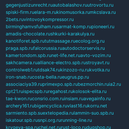
gegenjustizunrecht.ru
autobalashov.ru
utrovortu.ru
spiski-firm.ru
elara-m.ru
kinomusorka.ru
mkcslava.ru
2bets.ru
vintovoykompressor.ru
birminghamvsfulham.ru
sarmat-komp.ru
pioneeri.ru
amadis-chocolate.ru
shkurki-karakulya.ru
kanotiforet.spb.ru
tutmassage.ru
ecolog.org.ru
praga.spb.ru
falcorussia.ru
autodoctorservis.ru
kamertondom.spb.ru
net-life.net.ru
avto-vozim.ru
sakhcamera.ru
alliance-electro.spb.ru
stroyavt.ru
controlweb1.ru
tdsak74.ru
kinzozo-ru.ru
kvotka.ru
iron-snab.ru
costa-bella.ru
eugrus.pp.ru
associaciya39.ru
primexpo.spb.ru
bezmorchin.ru
ia2.ru
cpt21.ru
ispecspb.ru
regahost.ru
kolosok-elita.ru
tae-kwon.ru
consrio.com.ru
insiam.ru
avegainfo.ru
archery161.ru
bigencyclica.ru
vlast16.ru
korru.net
sarmiento.spb.su
extelopedia.ru
lammin-suo.spb.ru
iskatour.spb.ru
snpi.org.ru
running-line.ru
krygeva-spa.ru
chel.net.ru
rust-loco.ru
dugshop.ru