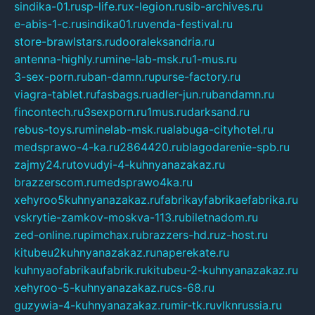
sindika-01.ru
sp-life.ru
x-legion.ru
sib-archives.ru
e-abis-1-c.ru
sindika01.ru
venda-festival.ru
store-brawlstars.ru
dooraleksandria.ru
antenna-highly.ru
mine-lab-msk.ru
1-mus.ru
3-sex-porn.ru
ban-damn.ru
purse-factory.ru
viagra-tablet.ru
fasbags.ru
adler-jun.ru
bandamn.ru
fincontech.ru
3sexporn.ru
1mus.ru
darksand.ru
rebus-toys.ru
minelab-msk.ru
alabuga-cityhotel.ru
medsprawo-4-ka.ru
2864420.ru
blagodarenie-spb.ru
zajmy24.ru
tovudyi-4-kuhnyanazakaz.ru
brazzerscom.ru
medsprawo4ka.ru
xehyroo5kuhnyanazakaz.ru
fabrikayfabrikaefabrika.ru
vskrytie-zamkov-moskva-113.ru
biletnadom.ru
zed-online.ru
pimchax.ru
brazzers-hd.ru
z-host.ru
kitubeu2kuhnyanazakaz.ru
naperekate.ru
kuhnyaofabrikaufabrik.ru
kitubeu-2-kuhnyanazakaz.ru
xehyroo-5-kuhnyanazakaz.ru
cs-68.ru
guzywia-4-kuhnyanazakaz.ru
mir-tk.ru
vlknrussia.ru