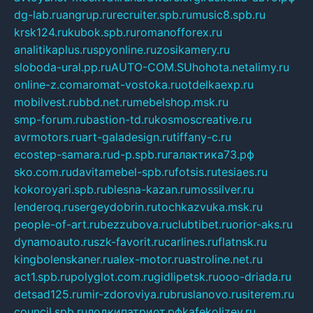
dg-lab.ru
angrup.ru
recruiter.spb.ru
music8.spb.ru
krsk124.ru
kubok.spb.ru
romanofforex.ru
analitikaplus.ru
spyonline.ru
zosikamery.ru
sloboda-ural.pp.ru
AUTO-COM.SU
hohota.net
alimy.ru
online-z.com
aromat-vostoka.ru
otdelkaexp.ru
mobilvest.ru
bbd.net.ru
mebelshop.msk.ru
smp-forum.ru
bastion-td.ru
kosmoscreative.ru
avrmotors.ru
art-galadesign.ru
tiffany-c.ru
ecostep-samara.ru
d-p.spb.ru
галактика73.рф
sko.com.ru
davitamebel-spb.ru
fotsis.ru
tesiaes.ru
kokoroyari.spb.ru
blesna-kazan.ru
mossilver.ru
lenderoq.ru
sergeydobrin.ru
tochkazvuka.msk.ru
people-of-art.ru
bezzubova.ru
clubtibet.ru
orior-aks.ru
dynamoauto.ru
szk-favorit.ru
carlines.ru
flatnsk.ru
kingbolenskaner.ru
alex-motor.ru
astroline.net.ru
act1.spb.ru
polyglot.com.ru
gidlipetsk.ru
ooo-driada.ru
detsad125.ru
mir-zdoroviya.ru
bruslanovo.ru
siterem.ru
council.spb.ru
лодкипатриот.рф
kafekolizey.ru