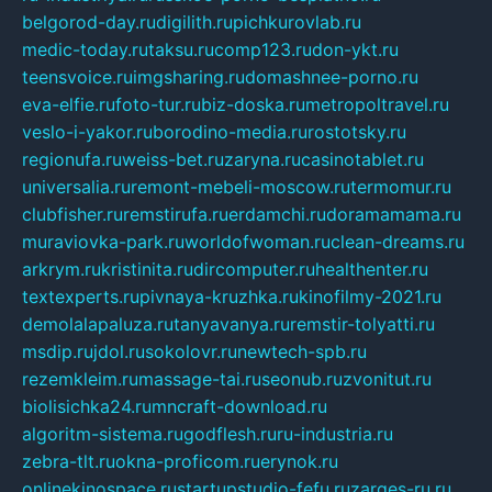
belgorod-day.ru
digilith.ru
pichkurovlab.ru
medic-today.ru
taksu.ru
comp123.ru
don-ykt.ru
teensvoice.ru
imgsharing.ru
domashnee-porno.ru
eva-elfie.ru
foto-tur.ru
biz-doska.ru
metropoltravel.ru
veslo-i-yakor.ru
borodino-media.ru
rostotsky.ru
regionufa.ru
weiss-bet.ru
zaryna.ru
casinotablet.ru
universalia.ru
remont-mebeli-moscow.ru
termomur.ru
clubfisher.ru
remstirufa.ru
erdamchi.ru
doramamama.ru
muraviovka-park.ru
worldofwoman.ru
clean-dreams.ru
arkrym.ru
kristinita.ru
dircomputer.ru
healthenter.ru
textexperts.ru
pivnaya-kruzhka.ru
kinofilmy-2021.ru
demolalapaluza.ru
tanyavanya.ru
remstir-tolyatti.ru
msdip.ru
jdol.ru
sokolovr.ru
newtech-spb.ru
rezemkleim.ru
massage-tai.ru
seonub.ru
zvonitut.ru
biolisichka24.ru
mncraft-download.ru
algoritm-sistema.ru
godflesh.ru
ru-industria.ru
zebra-tlt.ru
okna-proficom.ru
erynok.ru
onlinekinospace.ru
startupstudio-fefu.ru
zarges-ru.ru