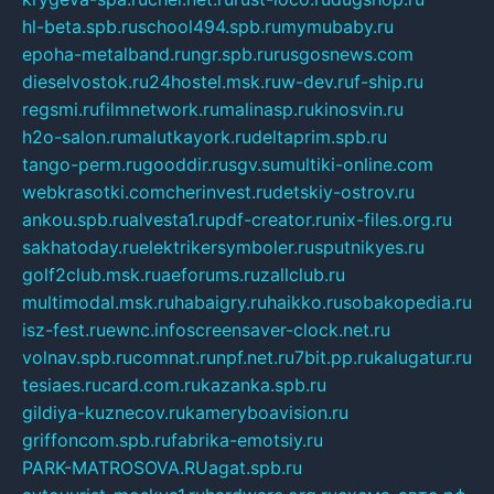
hl-beta.spb.ru
school494.spb.ru
mymubaby.ru
epoha-metalband.ru
ngr.spb.ru
rusgosnews.com
dieselvostok.ru
24hostel.msk.ru
w-dev.ru
f-ship.ru
regsmi.ru
filmnetwork.ru
malinasp.ru
kinosvin.ru
h2o-salon.ru
malutkayork.ru
deltaprim.spb.ru
tango-perm.ru
gooddir.ru
sgv.su
multiki-online.com
webkrasotki.com
cherinvest.ru
detskiy-ostrov.ru
ankou.spb.ru
alvesta1.ru
pdf-creator.ru
nix-files.org.ru
sakhatoday.ru
elektrikersymboler.ru
sputnikyes.ru
golf2club.msk.ru
aeforums.ru
zallclub.ru
multimodal.msk.ru
habaigry.ru
haikko.ru
sobakopedia.ru
isz-fest.ru
ewnc.info
screensaver-clock.net.ru
volnav.spb.ru
comnat.ru
npf.net.ru
7bit.pp.ru
kalugatur.ru
tesiaes.ru
card.com.ru
kazanka.spb.ru
gildiya-kuznecov.ru
kameryboavision.ru
griffoncom.spb.ru
fabrika-emotsiy.ru
PARK-MATROSOVA.RU
agat.spb.ru