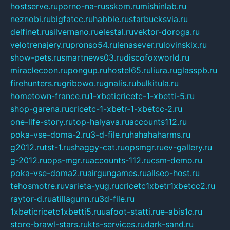
hostserve.ru
porno-na-russkom.ru
mishinlab.ru
neznobi.ru
bigfatcc.ru
habble.ru
starbucksvia.ru
delfinet.ru
silvernano.ru
elestal.ru
vektor-doroga.ru
velotrenajery.ru
pronso54.ru
lenasever.ru
lovinskix.ru
show-pets.ru
smartnews03.ru
discofoxworld.ru
miraclecoon.ru
pongup.ru
hostel65.ru
liura.ru
glasspb.ru
firehunters.ru
gribowo.ru
gnalis.ru
bulkitula.ru
hometown-france.ru
1-xbeticricetc-1-xbetti-5.ru
shop-garena.ru
cricetc-1-xbetr-1-xbetcc-2.ru
one-life-story.ru
top-halyava.ru
accounts112.ru
poka-vse-doma-2.ru
3-d-file.ru
hahahaharms.ru
g2012.ru
tst-1.ru
shaggy-cat.ru
opsmgr.ru
ev-gallery.ru
g-2012.ru
ops-mgr.ru
accounts-112.ru
csm-demo.ru
poka-vse-doma2.ru
airgungames.ru
allseo-host.ru
tehosmotre.ru
varieta-yug.ru
cricetc1xbetr1xbetcc2.ru
raytor-d.ru
atillagunn.ru
3d-file.ru
1xbeticricetc1xbetti5.ru
uafoot-statti.ru
e-abis1c.ru
store-brawl-stars.ru
kts-services.ru
dark-sand.ru