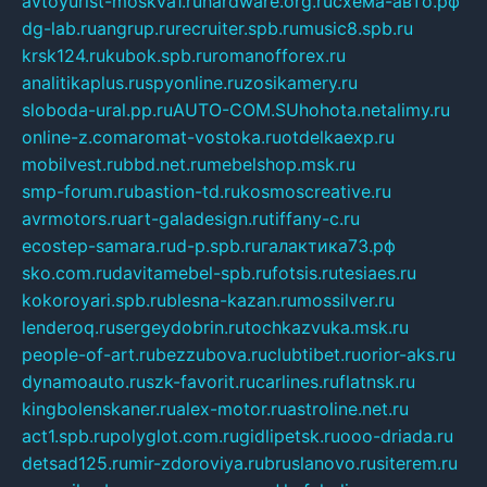
avtoyurist-moskva1.ru
hardware.org.ru
схема-авто.рф
dg-lab.ru
angrup.ru
recruiter.spb.ru
music8.spb.ru
krsk124.ru
kubok.spb.ru
romanofforex.ru
analitikaplus.ru
spyonline.ru
zosikamery.ru
sloboda-ural.pp.ru
AUTO-COM.SU
hohota.net
alimy.ru
online-z.com
aromat-vostoka.ru
otdelkaexp.ru
mobilvest.ru
bbd.net.ru
mebelshop.msk.ru
smp-forum.ru
bastion-td.ru
kosmoscreative.ru
avrmotors.ru
art-galadesign.ru
tiffany-c.ru
ecostep-samara.ru
d-p.spb.ru
галактика73.рф
sko.com.ru
davitamebel-spb.ru
fotsis.ru
tesiaes.ru
kokoroyari.spb.ru
blesna-kazan.ru
mossilver.ru
lenderoq.ru
sergeydobrin.ru
tochkazvuka.msk.ru
people-of-art.ru
bezzubova.ru
clubtibet.ru
orior-aks.ru
dynamoauto.ru
szk-favorit.ru
carlines.ru
flatnsk.ru
kingbolenskaner.ru
alex-motor.ru
astroline.net.ru
act1.spb.ru
polyglot.com.ru
gidlipetsk.ru
ooo-driada.ru
detsad125.ru
mir-zdoroviya.ru
bruslanovo.ru
siterem.ru