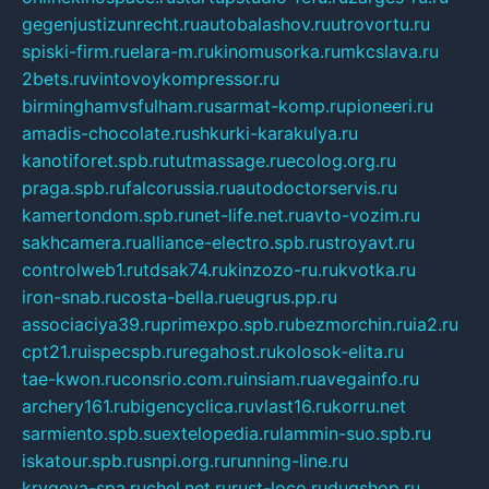
gegenjustizunrecht.ru
autobalashov.ru
utrovortu.ru
spiski-firm.ru
elara-m.ru
kinomusorka.ru
mkcslava.ru
2bets.ru
vintovoykompressor.ru
birminghamvsfulham.ru
sarmat-komp.ru
pioneeri.ru
amadis-chocolate.ru
shkurki-karakulya.ru
kanotiforet.spb.ru
tutmassage.ru
ecolog.org.ru
praga.spb.ru
falcorussia.ru
autodoctorservis.ru
kamertondom.spb.ru
net-life.net.ru
avto-vozim.ru
sakhcamera.ru
alliance-electro.spb.ru
stroyavt.ru
controlweb1.ru
tdsak74.ru
kinzozo-ru.ru
kvotka.ru
iron-snab.ru
costa-bella.ru
eugrus.pp.ru
associaciya39.ru
primexpo.spb.ru
bezmorchin.ru
ia2.ru
cpt21.ru
ispecspb.ru
regahost.ru
kolosok-elita.ru
tae-kwon.ru
consrio.com.ru
insiam.ru
avegainfo.ru
archery161.ru
bigencyclica.ru
vlast16.ru
korru.net
sarmiento.spb.su
extelopedia.ru
lammin-suo.spb.ru
iskatour.spb.ru
snpi.org.ru
running-line.ru
krygeva-spa.ru
chel.net.ru
rust-loco.ru
dugshop.ru