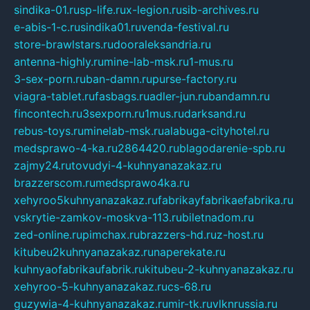
sindika-01.ru
sp-life.ru
x-legion.ru
sib-archives.ru
e-abis-1-c.ru
sindika01.ru
venda-festival.ru
store-brawlstars.ru
dooraleksandria.ru
antenna-highly.ru
mine-lab-msk.ru
1-mus.ru
3-sex-porn.ru
ban-damn.ru
purse-factory.ru
viagra-tablet.ru
fasbags.ru
adler-jun.ru
bandamn.ru
fincontech.ru
3sexporn.ru
1mus.ru
darksand.ru
rebus-toys.ru
minelab-msk.ru
alabuga-cityhotel.ru
medsprawo-4-ka.ru
2864420.ru
blagodarenie-spb.ru
zajmy24.ru
tovudyi-4-kuhnyanazakaz.ru
brazzerscom.ru
medsprawo4ka.ru
xehyroo5kuhnyanazakaz.ru
fabrikayfabrikaefabrika.ru
vskrytie-zamkov-moskva-113.ru
biletnadom.ru
zed-online.ru
pimchax.ru
brazzers-hd.ru
z-host.ru
kitubeu2kuhnyanazakaz.ru
naperekate.ru
kuhnyaofabrikaufabrik.ru
kitubeu-2-kuhnyanazakaz.ru
xehyroo-5-kuhnyanazakaz.ru
cs-68.ru
guzywia-4-kuhnyanazakaz.ru
mir-tk.ru
vlknrussia.ru