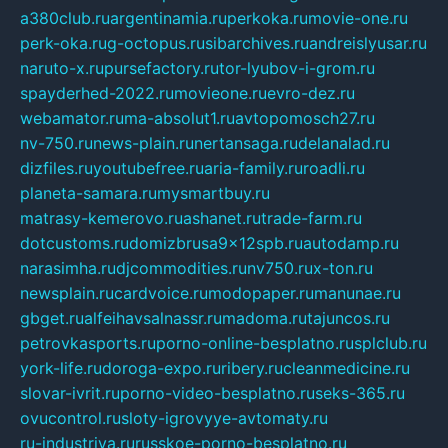
a380club.ru
argentinamia.ru
perkoka.ru
movie-one.ru
perk-oka.ru
g-octopus.ru
sibarchives.ru
andreislyusar.ru
naruto-x.ru
pursefactory.ru
tor-lyubov-i-grom.ru
spayderhed-2022.ru
movieone.ru
evro-dez.ru
webamator.ru
ma-absolut1.ru
avtopomosch27.ru
nv-750.ru
news-plain.ru
nertansaga.ru
delanalad.ru
dizfiles.ru
youtubefree.ru
aria-family.ru
roadli.ru
planeta-samara.ru
mysmartbuy.ru
matrasy-kemerovo.ru
ashanet.ru
trade-farm.ru
dotcustoms.ru
domizbrusa9x12spb.ru
autodamp.ru
narasimha.ru
djcommodities.ru
nv750.ru
x-ton.ru
newsplain.ru
cardvoice.ru
modopaper.ru
manunae.ru
gbget.ru
alfeihavsalnassr.ru
madoma.ru
tajuncos.ru
petrovkasports.ru
porno-online-besplatno.ru
splclub.ru
york-life.ru
doroga-expo.ru
ribery.ru
cleanmedicine.ru
slovar-ivrit.ru
porno-video-besplatno.ru
seks-365.ru
ovucontrol.ru
sloty-igrovyye-avtomaty.ru
ru-industriya.ru
russkoe-porno-besplatno.ru