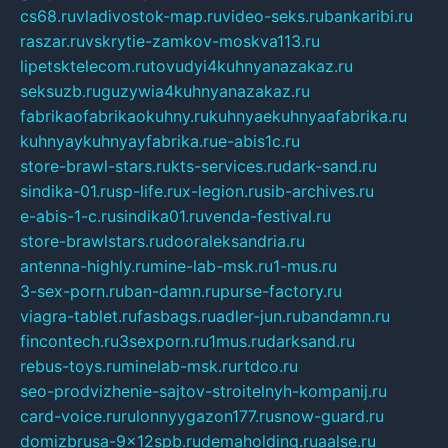
cs68.ru
vladivostok-map.ru
video-seks.ru
bankaribi.ru
raszar.ru
vskrytie-zamkov-moskva113.ru
lipetsktelecom.ru
tovudyi4kuhnyanazakaz.ru
seksuzb.ru
guzywia4kuhnyanazakaz.ru
fabrikaofabrikaokuhny.ru
kuhnyaekuhnyaafabrika.ru
kuhnyaykuhnyayfabrika.ru
e-abis1c.ru
store-brawl-stars.ru
kts-services.ru
dark-sand.ru
sindika-01.ru
sp-life.ru
x-legion.ru
sib-archives.ru
e-abis-1-c.ru
sindika01.ru
venda-festival.ru
store-brawlstars.ru
dooraleksandria.ru
antenna-highly.ru
mine-lab-msk.ru
1-mus.ru
3-sex-porn.ru
ban-damn.ru
purse-factory.ru
viagra-tablet.ru
fasbags.ru
adler-jun.ru
bandamn.ru
fincontech.ru
3sexporn.ru
1mus.ru
darksand.ru
rebus-toys.ru
minelab-msk.ru
rtdco.ru
seo-prodvizhenie-sajtov-stroitelnyh-kompanij.ru
card-voice.ru
rulonnyygazon177.ru
snow-guard.ru
domizbrusa-9x12spb.ru
demaholding.ru
aalse.ru