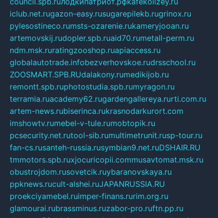
council.spb.ru
лодкипатриот.рф
kafekolizey.ru
iclub.net.ru
gazon-easy.ru
sugarepilekb.ru
grinox.ru
pylesostineco.ru
msts-ozarenie.ru
kameryjooan.ru
artemovskij.ru
dopler.spb.ru
aid70.ru
metall-perm.ru
ndm.msk.ru
ratingzooshop.ru
apiaccess.ru
globalautotrade.info
bezverhovskoe.ru
drsschool.ru
ZOOSMART.SPB.RU
dalakony.ru
medikijob.ru
remontt.spb.ru
photostudia.spb.ru
myragon.ru
terramia.ru
academy62.ru
gardengallereya.ru
rti.com.ru
artem-news.ru
biserinca.ru
krasnodarkurort.com
imshowtv.ru
mebel-v-tule.ru
mobtopik.ru
pcsecurity.net.ru
tool-sib.ru
multimetrunit.ru
sp-tour.ru
fan-cs.ru
santeh-russia.ru
symbian9.net.ru
DSHAIR.RU
tmmotors.spb.ru
xjocuricopii.com
musavtomat.msk.ru
obustrojdom.ru
sovetcik.ru
ybaranovskaya.ru
ppknews.ru
cult-alshei.ru
JAPANRUSSIA.RU
proekciyamebel.ru
imper-finans.ru
rim.org.ru
glamourai.ru
brassminus.ru
zabor-pro.ru
ftn.pp.ru