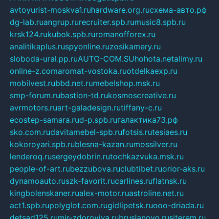
avtoyurist-moskva1.ru
hardware.org.ru
схема-авто.рф
dg-lab.ru
angrup.ru
recruiter.spb.ru
music8.spb.ru
krsk124.ru
kubok.spb.ru
romanofforex.ru
analitikaplus.ru
spyonline.ru
zosikamery.ru
sloboda-ural.pp.ru
AUTO-COM.SU
hohota.net
alimy.ru
online-z.com
aromat-vostoka.ru
otdelkaexp.ru
mobilvest.ru
bbd.net.ru
mebelshop.msk.ru
smp-forum.ru
bastion-td.ru
kosmoscreative.ru
avrmotors.ru
art-galadesign.ru
tiffany-c.ru
ecostep-samara.ru
d-p.spb.ru
галактика73.рф
sko.com.ru
davitamebel-spb.ru
fotsis.ru
tesiaes.ru
kokoroyari.spb.ru
blesna-kazan.ru
mossilver.ru
lenderoq.ru
sergeydobrin.ru
tochkazvuka.msk.ru
people-of-art.ru
bezzubova.ru
clubtibet.ru
orior-aks.ru
dynamoauto.ru
szk-favorit.ru
carlines.ru
flatnsk.ru
kingbolenskaner.ru
alex-motor.ru
astroline.net.ru
act1.spb.ru
polyglot.com.ru
gidlipetsk.ru
ooo-driada.ru
detsad125.ru
mir-zdoroviya.ru
bruslanovo.ru
siterem.ru