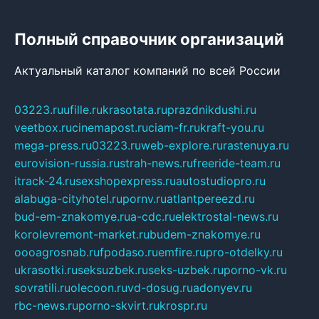
Полный справочник организаций
Актуальный каталог компаний по всей России
03223.ru
ufille.ru
krasotata.ru
prazdnikdushi.ru
veetbox.ru
cinemapost.ru
ciam-fr.ru
kraft-you.ru
mega-press.ru
03223.ru
web-explore.ru
rastenuya.ru
eurovision-russia.ru
strah-news.ru
freeride-team.ru
itrack-24.ru
sexshopexpress.ru
autostudiopro.ru
alabuga-cityhotel.ru
pornv.ru
atlantpereezd.ru
bud-em-znakomye.ru
a-cdc.ru
elektrostal-news.ru
korolevremont-market.ru
budem-znakomye.ru
oooagrosnab.ru
fpodaso.ru
emfire.ru
pro-otdelky.ru
ukrasotki.ru
seksuzbek.ru
seks-uzbek.ru
porno-vk.ru
sovratili.ru
olecoon.ru
vd-dosug.ru
adonyev.ru
rbc-news.ru
porno-skvirt.ru
krospr.ru