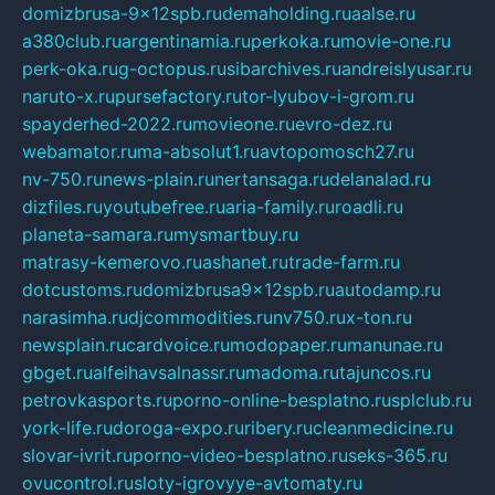
domizbrusa-9x12spb.ru
demaholding.ru
aalse.ru
a380club.ru
argentinamia.ru
perkoka.ru
movie-one.ru
perk-oka.ru
g-octopus.ru
sibarchives.ru
andreislyusar.ru
naruto-x.ru
pursefactory.ru
tor-lyubov-i-grom.ru
spayderhed-2022.ru
movieone.ru
evro-dez.ru
webamator.ru
ma-absolut1.ru
avtopomosch27.ru
nv-750.ru
news-plain.ru
nertansaga.ru
delanalad.ru
dizfiles.ru
youtubefree.ru
aria-family.ru
roadli.ru
planeta-samara.ru
mysmartbuy.ru
matrasy-kemerovo.ru
ashanet.ru
trade-farm.ru
dotcustoms.ru
domizbrusa9x12spb.ru
autodamp.ru
narasimha.ru
djcommodities.ru
nv750.ru
x-ton.ru
newsplain.ru
cardvoice.ru
modopaper.ru
manunae.ru
gbget.ru
alfeihavsalnassr.ru
madoma.ru
tajuncos.ru
petrovkasports.ru
porno-online-besplatno.ru
splclub.ru
york-life.ru
doroga-expo.ru
ribery.ru
cleanmedicine.ru
slovar-ivrit.ru
porno-video-besplatno.ru
seks-365.ru
ovucontrol.ru
sloty-igrovyye-avtomaty.ru