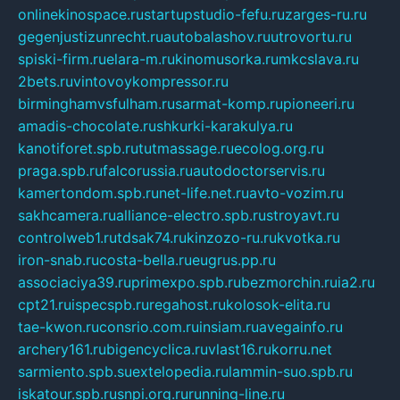
onlinekinospace.ru
startupstudio-fefu.ru
zarges-ru.ru
gegenjustizunrecht.ru
autobalashov.ru
utrovortu.ru
spiski-firm.ru
elara-m.ru
kinomusorka.ru
mkcslava.ru
2bets.ru
vintovoykompressor.ru
birminghamvsfulham.ru
sarmat-komp.ru
pioneeri.ru
amadis-chocolate.ru
shkurki-karakulya.ru
kanotiforet.spb.ru
tutmassage.ru
ecolog.org.ru
praga.spb.ru
falcorussia.ru
autodoctorservis.ru
kamertondom.spb.ru
net-life.net.ru
avto-vozim.ru
sakhcamera.ru
alliance-electro.spb.ru
stroyavt.ru
controlweb1.ru
tdsak74.ru
kinzozo-ru.ru
kvotka.ru
iron-snab.ru
costa-bella.ru
eugrus.pp.ru
associaciya39.ru
primexpo.spb.ru
bezmorchin.ru
ia2.ru
cpt21.ru
ispecspb.ru
regahost.ru
kolosok-elita.ru
tae-kwon.ru
consrio.com.ru
insiam.ru
avegainfo.ru
archery161.ru
bigencyclica.ru
vlast16.ru
korru.net
sarmiento.spb.su
extelopedia.ru
lammin-suo.spb.ru
iskatour.spb.ru
snpi.org.ru
running-line.ru