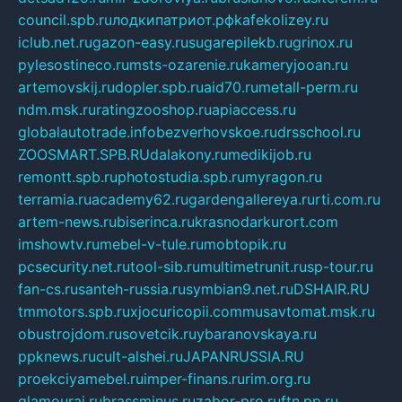
council.spb.ru
лодкипатриот.рф
kafekolizey.ru
iclub.net.ru
gazon-easy.ru
sugarepilekb.ru
grinox.ru
pylesostineco.ru
msts-ozarenie.ru
kameryjooan.ru
artemovskij.ru
dopler.spb.ru
aid70.ru
metall-perm.ru
ndm.msk.ru
ratingzooshop.ru
apiaccess.ru
globalautotrade.info
bezverhovskoe.ru
drsschool.ru
ZOOSMART.SPB.RU
dalakony.ru
medikijob.ru
remontt.spb.ru
photostudia.spb.ru
myragon.ru
terramia.ru
academy62.ru
gardengallereya.ru
rti.com.ru
artem-news.ru
biserinca.ru
krasnodarkurort.com
imshowtv.ru
mebel-v-tule.ru
mobtopik.ru
pcsecurity.net.ru
tool-sib.ru
multimetrunit.ru
sp-tour.ru
fan-cs.ru
santeh-russia.ru
symbian9.net.ru
DSHAIR.RU
tmmotors.spb.ru
xjocuricopii.com
musavtomat.msk.ru
obustrojdom.ru
sovetcik.ru
ybaranovskaya.ru
ppknews.ru
cult-alshei.ru
JAPANRUSSIA.RU
proekciyamebel.ru
imper-finans.ru
rim.org.ru
glamourai.ru
brassminus.ru
zabor-pro.ru
ftn.pp.ru