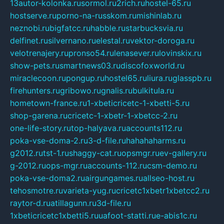
13autor-kolonka.ru
sormol.ru
2rich.ru
hostel-65.ru
hostserve.ru
porno-na-russkom.ru
mishinlab.ru
neznobi.ru
bigfatcc.ru
habble.ru
starbucksvia.ru
delfinet.ru
silvernano.ru
elestal.ru
vektor-doroga.ru
velotrenajery.ru
pronso54.ru
lenasever.ru
lovinskix.ru
show-pets.ru
smartnews03.ru
discofoxworld.ru
miraclecoon.ru
pongup.ru
hostel65.ru
liura.ru
glasspb.ru
firehunters.ru
gribowo.ru
gnalis.ru
bulkitula.ru
hometown-france.ru
1-xbeticricetc-1-xbetti-5.ru
shop-garena.ru
cricetc-1-xbetr-1-xbetcc-2.ru
one-life-story.ru
top-halyava.ru
accounts112.ru
poka-vse-doma-2.ru
3-d-file.ru
hahahaharms.ru
g2012.ru
tst-1.ru
shaggy-cat.ru
opsmgr.ru
ev-gallery.ru
g-2012.ru
ops-mgr.ru
accounts-112.ru
csm-demo.ru
poka-vse-doma2.ru
airgungames.ru
allseo-host.ru
tehosmotre.ru
varieta-yug.ru
cricetc1xbetr1xbetcc2.ru
raytor-d.ru
atillagunn.ru
3d-file.ru
1xbeticricetc1xbetti5.ru
uafoot-statti.ru
e-abis1c.ru