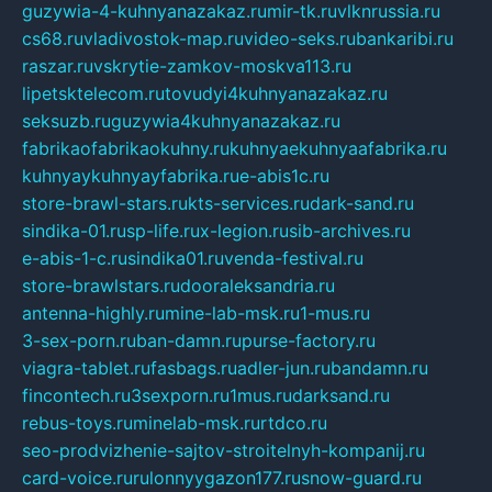
guzywia-4-kuhnyanazakaz.ru
mir-tk.ru
vlknrussia.ru
cs68.ru
vladivostok-map.ru
video-seks.ru
bankaribi.ru
raszar.ru
vskrytie-zamkov-moskva113.ru
lipetsktelecom.ru
tovudyi4kuhnyanazakaz.ru
seksuzb.ru
guzywia4kuhnyanazakaz.ru
fabrikaofabrikaokuhny.ru
kuhnyaekuhnyaafabrika.ru
kuhnyaykuhnyayfabrika.ru
e-abis1c.ru
store-brawl-stars.ru
kts-services.ru
dark-sand.ru
sindika-01.ru
sp-life.ru
x-legion.ru
sib-archives.ru
e-abis-1-c.ru
sindika01.ru
venda-festival.ru
store-brawlstars.ru
dooraleksandria.ru
antenna-highly.ru
mine-lab-msk.ru
1-mus.ru
3-sex-porn.ru
ban-damn.ru
purse-factory.ru
viagra-tablet.ru
fasbags.ru
adler-jun.ru
bandamn.ru
fincontech.ru
3sexporn.ru
1mus.ru
darksand.ru
rebus-toys.ru
minelab-msk.ru
rtdco.ru
seo-prodvizhenie-sajtov-stroitelnyh-kompanij.ru
card-voice.ru
rulonnyygazon177.ru
snow-guard.ru