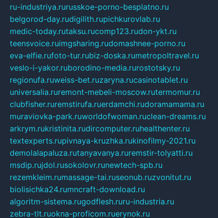
ru-industriya.ru
russkoe-porno-besplatno.ru
belgorod-day.ru
digilith.ru
pichkurovlab.ru
medic-today.ru
taksu.ru
comp123.ru
don-ykt.ru
teensvoice.ru
imgsharing.ru
domashnee-porno.ru
eva-elfie.ru
foto-tur.ru
biz-doska.ru
metropoltravel.ru
veslo-i-yakor.ru
borodino-media.ru
rostotsky.ru
regionufa.ru
weiss-bet.ru
zaryna.ru
casinotablet.ru
universalia.ru
remont-mebeli-moscow.ru
termomur.ru
clubfisher.ru
remstirufa.ru
erdamchi.ru
doramamama.ru
muraviovka-park.ru
worldofwoman.ru
clean-dreams.ru
arkrym.ru
kristinita.ru
dircomputer.ru
healthenter.ru
textexperts.ru
pivnaya-kruzhka.ru
kinofilmy-2021.ru
demolalapaluza.ru
tanyavanya.ru
remstir-tolyatti.ru
msdip.ru
jdol.ru
sokolovr.ru
newtech-spb.ru
rezemkleim.ru
massage-tai.ru
seonub.ru
zvonitut.ru
biolisichka24.ru
mncraft-download.ru
algoritm-sistema.ru
godflesh.ru
ru-industria.ru
zebra-tlt.ru
okna-proficom.ru
erynok.ru