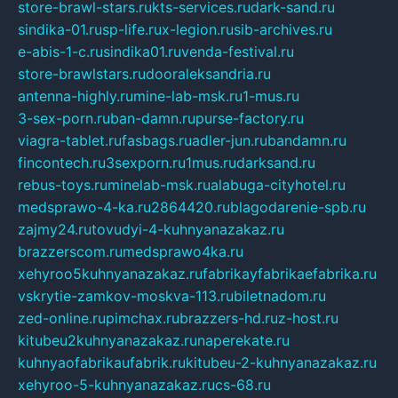
store-brawl-stars.ru
kts-services.ru
dark-sand.ru
sindika-01.ru
sp-life.ru
x-legion.ru
sib-archives.ru
e-abis-1-c.ru
sindika01.ru
venda-festival.ru
store-brawlstars.ru
dooraleksandria.ru
antenna-highly.ru
mine-lab-msk.ru
1-mus.ru
3-sex-porn.ru
ban-damn.ru
purse-factory.ru
viagra-tablet.ru
fasbags.ru
adler-jun.ru
bandamn.ru
fincontech.ru
3sexporn.ru
1mus.ru
darksand.ru
rebus-toys.ru
minelab-msk.ru
alabuga-cityhotel.ru
medsprawo-4-ka.ru
2864420.ru
blagodarenie-spb.ru
zajmy24.ru
tovudyi-4-kuhnyanazakaz.ru
brazzerscom.ru
medsprawo4ka.ru
xehyroo5kuhnyanazakaz.ru
fabrikayfabrikaefabrika.ru
vskrytie-zamkov-moskva-113.ru
biletnadom.ru
zed-online.ru
pimchax.ru
brazzers-hd.ru
z-host.ru
kitubeu2kuhnyanazakaz.ru
naperekate.ru
kuhnyaofabrikaufabrik.ru
kitubeu-2-kuhnyanazakaz.ru
xehyroo-5-kuhnyanazakaz.ru
cs-68.ru