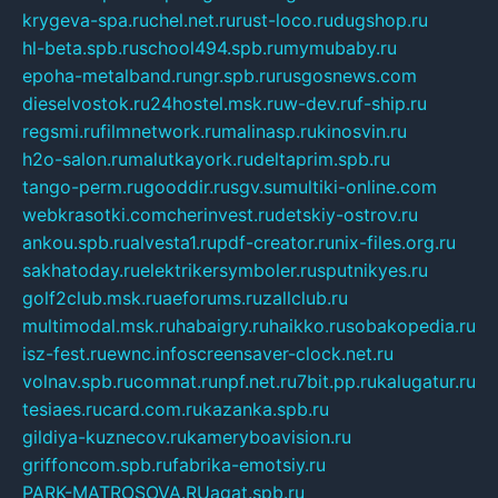
krygeva-spa.ru
chel.net.ru
rust-loco.ru
dugshop.ru
hl-beta.spb.ru
school494.spb.ru
mymubaby.ru
epoha-metalband.ru
ngr.spb.ru
rusgosnews.com
dieselvostok.ru
24hostel.msk.ru
w-dev.ru
f-ship.ru
regsmi.ru
filmnetwork.ru
malinasp.ru
kinosvin.ru
h2o-salon.ru
malutkayork.ru
deltaprim.spb.ru
tango-perm.ru
gooddir.ru
sgv.su
multiki-online.com
webkrasotki.com
cherinvest.ru
detskiy-ostrov.ru
ankou.spb.ru
alvesta1.ru
pdf-creator.ru
nix-files.org.ru
sakhatoday.ru
elektrikersymboler.ru
sputnikyes.ru
golf2club.msk.ru
aeforums.ru
zallclub.ru
multimodal.msk.ru
habaigry.ru
haikko.ru
sobakopedia.ru
isz-fest.ru
ewnc.info
screensaver-clock.net.ru
volnav.spb.ru
comnat.ru
npf.net.ru
7bit.pp.ru
kalugatur.ru
tesiaes.ru
card.com.ru
kazanka.spb.ru
gildiya-kuznecov.ru
kameryboavision.ru
griffoncom.spb.ru
fabrika-emotsiy.ru
PARK-MATROSOVA.RU
agat.spb.ru