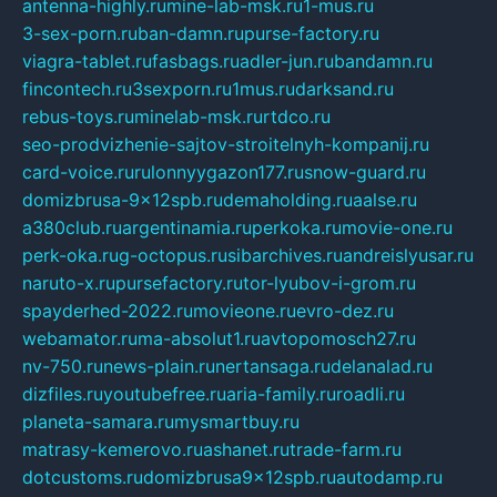
antenna-highly.ru
mine-lab-msk.ru
1-mus.ru
3-sex-porn.ru
ban-damn.ru
purse-factory.ru
viagra-tablet.ru
fasbags.ru
adler-jun.ru
bandamn.ru
fincontech.ru
3sexporn.ru
1mus.ru
darksand.ru
rebus-toys.ru
minelab-msk.ru
rtdco.ru
seo-prodvizhenie-sajtov-stroitelnyh-kompanij.ru
card-voice.ru
rulonnyygazon177.ru
snow-guard.ru
domizbrusa-9x12spb.ru
demaholding.ru
aalse.ru
a380club.ru
argentinamia.ru
perkoka.ru
movie-one.ru
perk-oka.ru
g-octopus.ru
sibarchives.ru
andreislyusar.ru
naruto-x.ru
pursefactory.ru
tor-lyubov-i-grom.ru
spayderhed-2022.ru
movieone.ru
evro-dez.ru
webamator.ru
ma-absolut1.ru
avtopomosch27.ru
nv-750.ru
news-plain.ru
nertansaga.ru
delanalad.ru
dizfiles.ru
youtubefree.ru
aria-family.ru
roadli.ru
planeta-samara.ru
mysmartbuy.ru
matrasy-kemerovo.ru
ashanet.ru
trade-farm.ru
dotcustoms.ru
domizbrusa9x12spb.ru
autodamp.ru