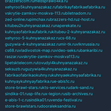
brazzerscom.ru
medsprawo4ka.ru
xehyroo5kuhnyanazakaz.ru
fabrikayfabrikaefabrika.ru
vskrytie-zamkov-moskva-113.ru
biletnadom.ru
zed-online.ru
pimchax.ru
brazzers-hd.ru
z-host.ru
kitubeu2kuhnyanazakaz.ru
naperekate.ru
kuhnyaofabrikaufabrik.ru
kitubeu-2-kuhnyanazakaz.ru
xehyroo-5-kuhnyanazakaz.ru
cs-68.ru
guzywia-4-kuhnyanazakaz.ru
mir-tk.ru
vlknrussia.ru
cs68.ru
vladivostok-map.ru
video-seks.ru
bankaribi.ru
raszar.ru
vskrytie-zamkov-moskva113.ru
lipetsktelecom.ru
tovudyi4kuhnyanazakaz.ru
seksuzb.ru
guzywia4kuhnyanazakaz.ru
fabrikaofabrikaokuhny.ru
kuhnyaekuhnyaafabrika.ru
kuhnyaykuhnyayfabrika.ru
e-abis1c.ru
store-brawl-stars.ru
kts-services.ru
dark-sand.ru
sindika-01.ru
sp-life.ru
x-legion.ru
sib-archives.ru
e-abis-1-c.ru
sindika01.ru
venda-festival.ru
store-brawlstars.ru
dooraleksandria.ru