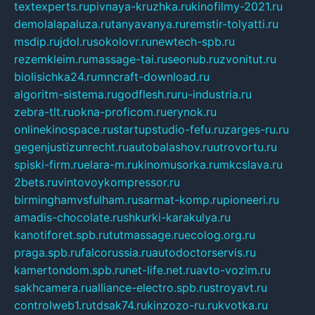
textexperts.ru
pivnaya-kruzhka.ru
kinofilmy-2021.ru
demolalapaluza.ru
tanyavanya.ru
remstir-tolyatti.ru
msdip.ru
jdol.ru
sokolovr.ru
newtech-spb.ru
rezemkleim.ru
massage-tai.ru
seonub.ru
zvonitut.ru
biolisichka24.ru
mncraft-download.ru
algoritm-sistema.ru
godflesh.ru
ru-industria.ru
zebra-tlt.ru
okna-proficom.ru
erynok.ru
onlinekinospace.ru
startupstudio-fefu.ru
zarges-ru.ru
gegenjustizunrecht.ru
autobalashov.ru
utrovortu.ru
spiski-firm.ru
elara-m.ru
kinomusorka.ru
mkcslava.ru
2bets.ru
vintovoykompressor.ru
birminghamvsfulham.ru
sarmat-komp.ru
pioneeri.ru
amadis-chocolate.ru
shkurki-karakulya.ru
kanotiforet.spb.ru
tutmassage.ru
ecolog.org.ru
praga.spb.ru
falcorussia.ru
autodoctorservis.ru
kamertondom.spb.ru
net-life.net.ru
avto-vozim.ru
sakhcamera.ru
alliance-electro.spb.ru
stroyavt.ru
controlweb1.ru
tdsak74.ru
kinzozo-ru.ru
kvotka.ru