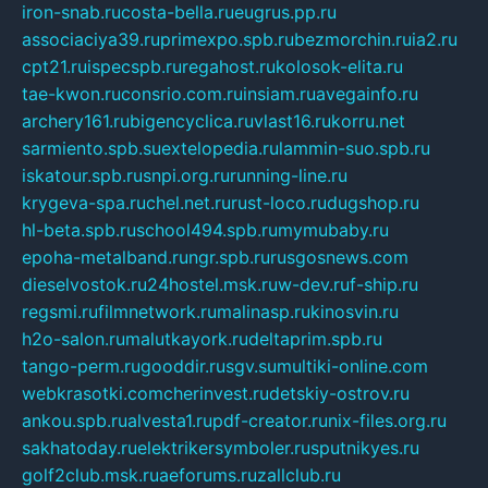
iron-snab.ru
costa-bella.ru
eugrus.pp.ru
associaciya39.ru
primexpo.spb.ru
bezmorchin.ru
ia2.ru
cpt21.ru
ispecspb.ru
regahost.ru
kolosok-elita.ru
tae-kwon.ru
consrio.com.ru
insiam.ru
avegainfo.ru
archery161.ru
bigencyclica.ru
vlast16.ru
korru.net
sarmiento.spb.su
extelopedia.ru
lammin-suo.spb.ru
iskatour.spb.ru
snpi.org.ru
running-line.ru
krygeva-spa.ru
chel.net.ru
rust-loco.ru
dugshop.ru
hl-beta.spb.ru
school494.spb.ru
mymubaby.ru
epoha-metalband.ru
ngr.spb.ru
rusgosnews.com
dieselvostok.ru
24hostel.msk.ru
w-dev.ru
f-ship.ru
regsmi.ru
filmnetwork.ru
malinasp.ru
kinosvin.ru
h2o-salon.ru
malutkayork.ru
deltaprim.spb.ru
tango-perm.ru
gooddir.ru
sgv.su
multiki-online.com
webkrasotki.com
cherinvest.ru
detskiy-ostrov.ru
ankou.spb.ru
alvesta1.ru
pdf-creator.ru
nix-files.org.ru
sakhatoday.ru
elektrikersymboler.ru
sputnikyes.ru
golf2club.msk.ru
aeforums.ru
zallclub.ru