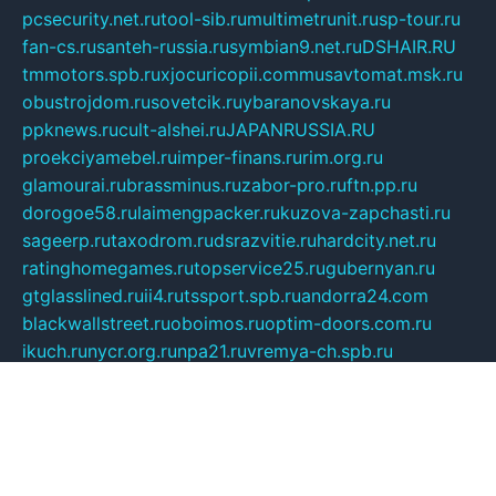
pcsecurity.net.ru
tool-sib.ru
multimetrunit.ru
sp-tour.ru
fan-cs.ru
santeh-russia.ru
symbian9.net.ru
DSHAIR.RU
tmmotors.spb.ru
xjocuricopii.com
musavtomat.msk.ru
obustrojdom.ru
sovetcik.ru
ybaranovskaya.ru
ppknews.ru
cult-alshei.ru
JAPANRUSSIA.RU
proekciyamebel.ru
imper-finans.ru
rim.org.ru
glamourai.ru
brassminus.ru
zabor-pro.ru
ftn.pp.ru
dorogoe58.ru
laimengpacker.ru
kuzova-zapchasti.ru
sageerp.ru
taxodrom.ru
dsrazvitie.ru
hardcity.net.ru
ratinghomegames.ru
topservice25.ru
gubernyan.ru
gtglasslined.ru
ii4.ru
tssport.spb.ru
andorra24.com
blackwallstreet.ru
oboimos.ru
optim-doors.com.ru
ikuch.ru
nycr.org.ru
npa21.ru
vremya-ch.spb.ru
desert000.ru
ivtorgi.ru
ifiori.ru
catalog-statei.ru
dcv.org.ru
spetsmaster174.ru
ipkameryhiseeu.ru
dum26.ru
ruspol.spb.ru
fr-opendp.ru
kam-solnyshko.ru
cheyenne-arapaho.ru
sevzapmetal.spb.ru
ted-lapidus.spb.ru
parasite-eliminator.ru