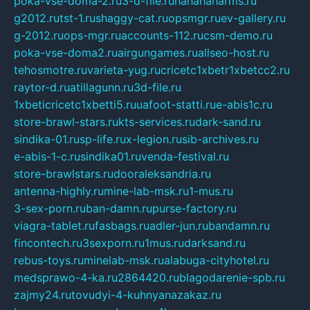
poka-vse-doma-2.ru
3-d-file.ru
hahahaharms.ru
g2012.ru
tst-1.ru
shaggy-cat.ru
opsmgr.ru
ev-gallery.ru
g-2012.ru
ops-mgr.ru
accounts-112.ru
csm-demo.ru
poka-vse-doma2.ru
airgungames.ru
allseo-host.ru
tehosmotre.ru
varieta-yug.ru
cricetc1xbetr1xbetcc2.ru
raytor-d.ru
atillagunn.ru
3d-file.ru
1xbeticricetc1xbetti5.ru
uafoot-statti.ru
e-abis1c.ru
store-brawl-stars.ru
kts-services.ru
dark-sand.ru
sindika-01.ru
sp-life.ru
x-legion.ru
sib-archives.ru
e-abis-1-c.ru
sindika01.ru
venda-festival.ru
store-brawlstars.ru
dooraleksandria.ru
antenna-highly.ru
mine-lab-msk.ru
1-mus.ru
3-sex-porn.ru
ban-damn.ru
purse-factory.ru
viagra-tablet.ru
fasbags.ru
adler-jun.ru
bandamn.ru
fincontech.ru
3sexporn.ru
1mus.ru
darksand.ru
rebus-toys.ru
minelab-msk.ru
alabuga-cityhotel.ru
medsprawo-4-ka.ru
2864420.ru
blagodarenie-spb.ru
zajmy24.ru
tovudyi-4-kuhnyanazakaz.ru