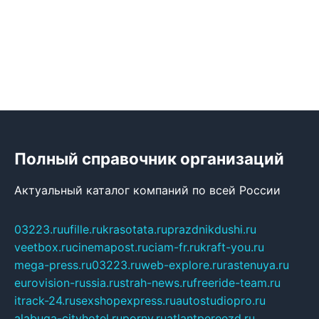
Полный справочник организаций
Актуальный каталог компаний по всей России
03223.ru
ufille.ru
krasotata.ru
prazdnikdushi.ru
veetbox.ru
cinemapost.ru
ciam-fr.ru
kraft-you.ru
mega-press.ru
03223.ru
web-explore.ru
rastenuya.ru
eurovision-russia.ru
strah-news.ru
freeride-team.ru
itrack-24.ru
sexshopexpress.ru
autostudiopro.ru
alabuga-cityhotel.ru
pornv.ru
atlantpereezd.ru