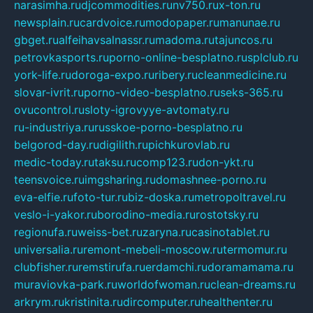
narasimha.ru
djcommodities.ru
nv750.ru
x-ton.ru
newsplain.ru
cardvoice.ru
modopaper.ru
manunae.ru
gbget.ru
alfeihavsalnassr.ru
madoma.ru
tajuncos.ru
petrovkasports.ru
porno-online-besplatno.ru
splclub.ru
york-life.ru
doroga-expo.ru
ribery.ru
cleanmedicine.ru
slovar-ivrit.ru
porno-video-besplatno.ru
seks-365.ru
ovucontrol.ru
sloty-igrovyye-avtomaty.ru
ru-industriya.ru
russkoe-porno-besplatno.ru
belgorod-day.ru
digilith.ru
pichkurovlab.ru
medic-today.ru
taksu.ru
comp123.ru
don-ykt.ru
teensvoice.ru
imgsharing.ru
domashnee-porno.ru
eva-elfie.ru
foto-tur.ru
biz-doska.ru
metropoltravel.ru
veslo-i-yakor.ru
borodino-media.ru
rostotsky.ru
regionufa.ru
weiss-bet.ru
zaryna.ru
casinotablet.ru
universalia.ru
remont-mebeli-moscow.ru
termomur.ru
clubfisher.ru
remstirufa.ru
erdamchi.ru
doramamama.ru
muraviovka-park.ru
worldofwoman.ru
clean-dreams.ru
arkrym.ru
kristinita.ru
dircomputer.ru
healthenter.ru