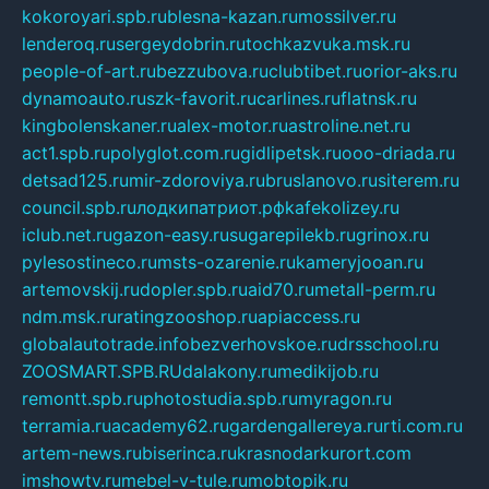
kokoroyari.spb.ru
blesna-kazan.ru
mossilver.ru
lenderoq.ru
sergeydobrin.ru
tochkazvuka.msk.ru
people-of-art.ru
bezzubova.ru
clubtibet.ru
orior-aks.ru
dynamoauto.ru
szk-favorit.ru
carlines.ru
flatnsk.ru
kingbolenskaner.ru
alex-motor.ru
astroline.net.ru
act1.spb.ru
polyglot.com.ru
gidlipetsk.ru
ooo-driada.ru
detsad125.ru
mir-zdoroviya.ru
bruslanovo.ru
siterem.ru
council.spb.ru
лодкипатриот.рф
kafekolizey.ru
iclub.net.ru
gazon-easy.ru
sugarepilekb.ru
grinox.ru
pylesostineco.ru
msts-ozarenie.ru
kameryjooan.ru
artemovskij.ru
dopler.spb.ru
aid70.ru
metall-perm.ru
ndm.msk.ru
ratingzooshop.ru
apiaccess.ru
globalautotrade.info
bezverhovskoe.ru
drsschool.ru
ZOOSMART.SPB.RU
dalakony.ru
medikijob.ru
remontt.spb.ru
photostudia.spb.ru
myragon.ru
terramia.ru
academy62.ru
gardengallereya.ru
rti.com.ru
artem-news.ru
biserinca.ru
krasnodarkurort.com
imshowtv.ru
mebel-v-tule.ru
mobtopik.ru