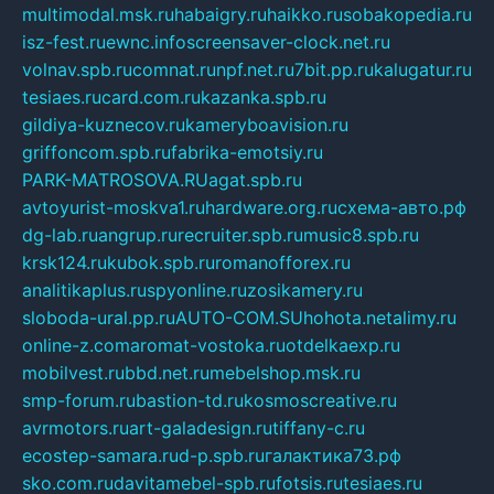
multimodal.msk.ru
habaigry.ru
haikko.ru
sobakopedia.ru
isz-fest.ru
ewnc.info
screensaver-clock.net.ru
volnav.spb.ru
comnat.ru
npf.net.ru
7bit.pp.ru
kalugatur.ru
tesiaes.ru
card.com.ru
kazanka.spb.ru
gildiya-kuznecov.ru
kameryboavision.ru
griffoncom.spb.ru
fabrika-emotsiy.ru
PARK-MATROSOVA.RU
agat.spb.ru
avtoyurist-moskva1.ru
hardware.org.ru
схема-авто.рф
dg-lab.ru
angrup.ru
recruiter.spb.ru
music8.spb.ru
krsk124.ru
kubok.spb.ru
romanofforex.ru
analitikaplus.ru
spyonline.ru
zosikamery.ru
sloboda-ural.pp.ru
AUTO-COM.SU
hohota.net
alimy.ru
online-z.com
aromat-vostoka.ru
otdelkaexp.ru
mobilvest.ru
bbd.net.ru
mebelshop.msk.ru
smp-forum.ru
bastion-td.ru
kosmoscreative.ru
avrmotors.ru
art-galadesign.ru
tiffany-c.ru
ecostep-samara.ru
d-p.spb.ru
галактика73.рф
sko.com.ru
davitamebel-spb.ru
fotsis.ru
tesiaes.ru