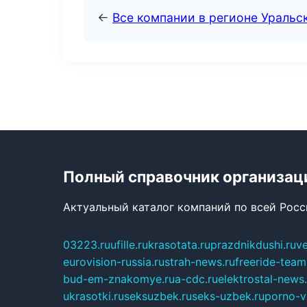
←
Все компании в регионе Уральс
Полный справочник организац
Актуальный каталог компаний по всей Рос
03223.ru
ufille.ru
krasotata.ru
prazdnikdushi.ru
v
eurovision-russia.ru
strah-news.ru
freeride-team
bud-em-znakomye.ru
a-cdc.ru
elektrostal-news.
ukrasotki.ru
seksuzbek.ru
seks-uzbek.ru
porno-v