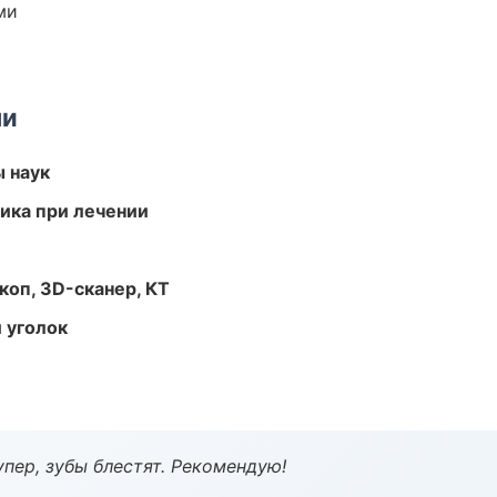
ми
ми
ы наук
тика при лечении
оп, 3D-сканер, КТ
 уголок
пер, зубы блестят. Рекомендую!