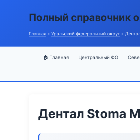
Полный справочник о
Главная
»
Уральский федеральный округ
» Дентал
🏠 Главная
Центральный ФО
Севе
Дентал Stoma M