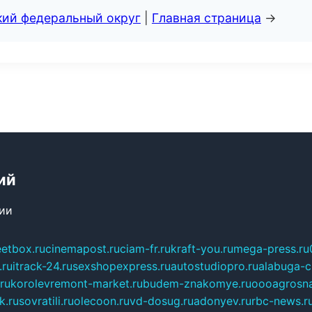
кий федеральный округ
|
Главная страница
→
ий
сии
eetbox.ru
cinemapost.ru
ciam-fr.ru
kraft-you.ru
mega-press.ru
.ru
itrack-24.ru
sexshopexpress.ru
autostudiopro.ru
alabuga-ci
ru
korolevremont-market.ru
budem-znakomye.ru
oooagrosna
k.ru
sovratili.ru
olecoon.ru
vd-dosug.ru
adonyev.ru
rbc-news.r