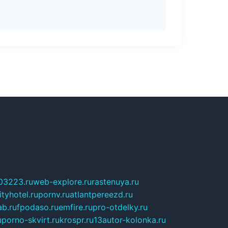
03223.ru
web-explore.ru
rastenuya.ru
tyhotel.ru
pornv.ru
atlantpereezd.ru
b.ru
fpodaso.ru
emfire.ru
pro-otdelky.ru
u
porno-skvirt.ru
krospr.ru
13autor-kolonka.ru