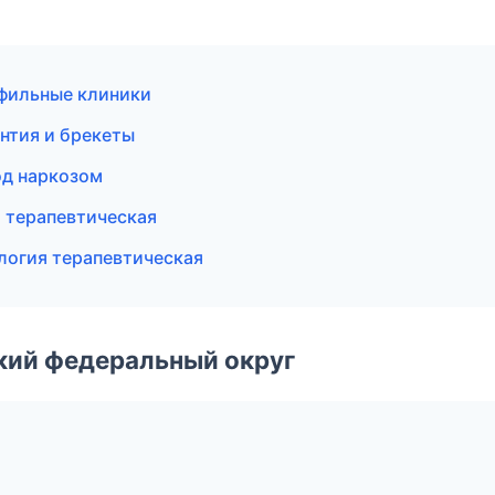
офильные клиники
нтия и брекеты
од наркозом
я терапевтическая
логия терапевтическая
ский федеральный округ