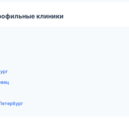
рофильные клиники
бург
овец
-Петербург