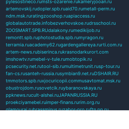
pylesostineco.ru
msts-ozarenie.ru
kameryjooan.ru
artemovskij.ru
dopler.spb.ru
aid70.ru
metall-perm.ru
ndm.msk.ru
ratingzooshop.ru
apiaccess.ru
globalautotrade.info
bezverhovskoe.ru
drsschool.ru
ZOOSMART.SPB.RU
dalakony.ru
medikijob.ru
remontt.spb.ru
photostudia.spb.ru
myragon.ru
terramia.ru
academy62.ru
gardengallereya.ru
rti.com.ru
artem-news.ru
biserinca.ru
krasnodarkurort.com
imshowtv.ru
mebel-v-tule.ru
mobtopik.ru
pcsecurity.net.ru
tool-sib.ru
multimetrunit.ru
sp-tour.ru
fan-cs.ru
santeh-russia.ru
symbian9.net.ru
DSHAIR.RU
tmmotors.spb.ru
xjocuricopii.com
musavtomat.msk.ru
obustrojdom.ru
sovetcik.ru
ybaranovskaya.ru
ppknews.ru
cult-alshei.ru
JAPANRUSSIA.RU
proekciyamebel.ru
imper-finans.ru
rim.org.ru
glamourai.ru
brassminus.ru
zabor-pro.ru
ftn.pp.ru
dorogoe58.ru
laimengpacker.ru
kuzova-zapchasti.ru
sageerp.ru
taxodrom.ru
dsrazvitie.ru
hardcity.net.ru