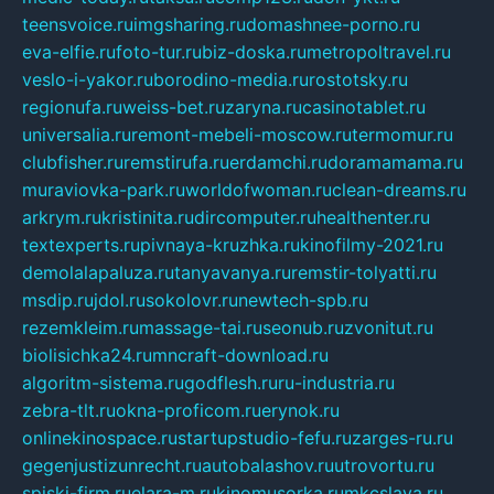
teensvoice.ru
imgsharing.ru
domashnee-porno.ru
eva-elfie.ru
foto-tur.ru
biz-doska.ru
metropoltravel.ru
veslo-i-yakor.ru
borodino-media.ru
rostotsky.ru
regionufa.ru
weiss-bet.ru
zaryna.ru
casinotablet.ru
universalia.ru
remont-mebeli-moscow.ru
termomur.ru
clubfisher.ru
remstirufa.ru
erdamchi.ru
doramamama.ru
muraviovka-park.ru
worldofwoman.ru
clean-dreams.ru
arkrym.ru
kristinita.ru
dircomputer.ru
healthenter.ru
textexperts.ru
pivnaya-kruzhka.ru
kinofilmy-2021.ru
demolalapaluza.ru
tanyavanya.ru
remstir-tolyatti.ru
msdip.ru
jdol.ru
sokolovr.ru
newtech-spb.ru
rezemkleim.ru
massage-tai.ru
seonub.ru
zvonitut.ru
biolisichka24.ru
mncraft-download.ru
algoritm-sistema.ru
godflesh.ru
ru-industria.ru
zebra-tlt.ru
okna-proficom.ru
erynok.ru
onlinekinospace.ru
startupstudio-fefu.ru
zarges-ru.ru
gegenjustizunrecht.ru
autobalashov.ru
utrovortu.ru
spiski-firm.ru
elara-m.ru
kinomusorka.ru
mkcslava.ru