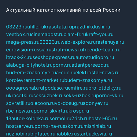
Актуальный каталог компаний по всей России
03223.ru
ufille.ru
krasotata.ru
prazdnikdushi.ru
veetbox.ru
cinemapost.ru
ciam-fr.ru
kraft-you.ru
mega-press.ru
03223.ru
web-explore.ru
rastenuya.ru
eurovision-russia.ru
strah-news.ru
freeride-team.ru
itrack-24.ru
sexshopexpress.ru
autostudiopro.ru
alabuga-cityhotel.ru
pornv.ru
atlantpereezd.ru
bud-em-znakomye.ru
a-cdc.ru
elektrostal-news.ru
korolevremont-market.ru
budem-znakomye.ru
oooagrosnab.ru
fpodaso.ru
emfire.ru
pro-otdelky.ru
ukrasotki.ru
seksuzbek.ru
seks-uzbek.ru
porno-vk.ru
sovratili.ru
olecoon.ru
vd-dosug.ru
adonyev.ru
rbc-news.ru
porno-skvirt.ru
krospr.ru
13autor-kolonka.ru
sormol.ru
2rich.ru
hostel-65.ru
hostserve.ru
porno-na-russkom.ru
mishinlab.ru
neznobi.ru
bigfatcc.ru
habble.ru
starbucksvia.ru