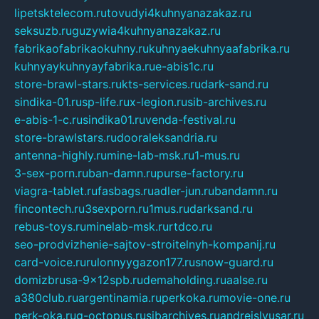
lipetsktelecom.ru
tovudyi4kuhnyanazakaz.ru
seksuzb.ru
guzywia4kuhnyanazakaz.ru
fabrikaofabrikaokuhny.ru
kuhnyaekuhnyaafabrika.ru
kuhnyaykuhnyayfabrika.ru
e-abis1c.ru
store-brawl-stars.ru
kts-services.ru
dark-sand.ru
sindika-01.ru
sp-life.ru
x-legion.ru
sib-archives.ru
e-abis-1-c.ru
sindika01.ru
venda-festival.ru
store-brawlstars.ru
dooraleksandria.ru
antenna-highly.ru
mine-lab-msk.ru
1-mus.ru
3-sex-porn.ru
ban-damn.ru
purse-factory.ru
viagra-tablet.ru
fasbags.ru
adler-jun.ru
bandamn.ru
fincontech.ru
3sexporn.ru
1mus.ru
darksand.ru
rebus-toys.ru
minelab-msk.ru
rtdco.ru
seo-prodvizhenie-sajtov-stroitelnyh-kompanij.ru
card-voice.ru
rulonnyygazon177.ru
snow-guard.ru
domizbrusa-9x12spb.ru
demaholding.ru
aalse.ru
a380club.ru
argentinamia.ru
perkoka.ru
movie-one.ru
perk-oka.ru
g-octopus.ru
sibarchives.ru
andreislyusar.ru