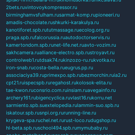
2bets.ru
vintovoykompressor.ru
birminghamvsfulham.ru
sarmat-komp.ru
pioneeri.ru
amadis-chocolate.ru
shkurki-karakulya.ru
kanotiforet.spb.ru
tutmassage.ru
ecolog.org.ru
praga.spb.ru
falcorussia.ru
autodoctorservis.ru
kamertondom.spb.ru
net-life.net.ru
avto-vozim.ru
sakhcamera.ru
alliance-electro.spb.ru
stroyavt.ru
controlweb1.ru
tdsak74.ru
kinzozo-ru.ru
kvotka.ru
iron-snab.ru
costa-bella.ru
eugrus.pp.ru
associaciya39.ru
primexpo.spb.ru
bezmorchin.ru
ia2.ru
cpt21.ru
ispecspb.ru
regahost.ru
kolosok-elita.ru
tae-kwon.ru
consrio.com.ru
insiam.ru
avegainfo.ru
archery161.ru
bigencyclica.ru
vlast16.ru
korru.net
sarmiento.spb.su
extelopedia.ru
lammin-suo.spb.ru
iskatour.spb.ru
snpi.org.ru
running-line.ru
krygeva-spa.ru
chel.net.ru
rust-loco.ru
dugshop.ru
hl-beta.spb.ru
school494.spb.ru
mymubaby.ru