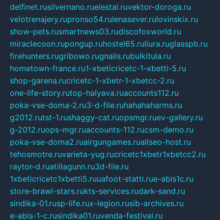
delfinet.ru
silvernano.ru
elestal.ru
vektor-doroga.ru
velotrenajery.ru
pronso54.ru
lenasever.ru
lovinskix.ru
show-pets.ru
smartnews03.ru
discofoxworld.ru
miraclecoon.ru
pongup.ru
hostel65.ru
liura.ru
glasspb.ru
firehunters.ru
gribowo.ru
gnalis.ru
bulkitula.ru
hometown-france.ru
1-xbeticricetc-1-xbetti-5.ru
shop-garena.ru
cricetc-1-xbetr-1-xbetcc-2.ru
one-life-story.ru
top-halyava.ru
accounts112.ru
poka-vse-doma-2.ru
3-d-file.ru
hahahaharms.ru
g2012.ru
tst-1.ru
shaggy-cat.ru
opsmgr.ru
ev-gallery.ru
g-2012.ru
ops-mgr.ru
accounts-112.ru
csm-demo.ru
poka-vse-doma2.ru
airgungames.ru
allseo-host.ru
tehosmotre.ru
varieta-yug.ru
cricetc1xbetr1xbetcc2.ru
raytor-d.ru
atillagunn.ru
3d-file.ru
1xbeticricetc1xbetti5.ru
uafoot-statti.ru
e-abis1c.ru
store-brawl-stars.ru
kts-services.ru
dark-sand.ru
sindika-01.ru
sp-life.ru
x-legion.ru
sib-archives.ru
e-abis-1-c.ru
sindika01.ru
venda-festival.ru