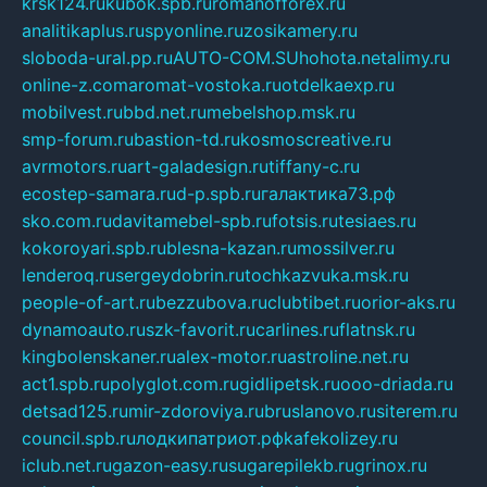
krsk124.ru
kubok.spb.ru
romanofforex.ru
analitikaplus.ru
spyonline.ru
zosikamery.ru
sloboda-ural.pp.ru
AUTO-COM.SU
hohota.net
alimy.ru
online-z.com
aromat-vostoka.ru
otdelkaexp.ru
mobilvest.ru
bbd.net.ru
mebelshop.msk.ru
smp-forum.ru
bastion-td.ru
kosmoscreative.ru
avrmotors.ru
art-galadesign.ru
tiffany-c.ru
ecostep-samara.ru
d-p.spb.ru
галактика73.рф
sko.com.ru
davitamebel-spb.ru
fotsis.ru
tesiaes.ru
kokoroyari.spb.ru
blesna-kazan.ru
mossilver.ru
lenderoq.ru
sergeydobrin.ru
tochkazvuka.msk.ru
people-of-art.ru
bezzubova.ru
clubtibet.ru
orior-aks.ru
dynamoauto.ru
szk-favorit.ru
carlines.ru
flatnsk.ru
kingbolenskaner.ru
alex-motor.ru
astroline.net.ru
act1.spb.ru
polyglot.com.ru
gidlipetsk.ru
ooo-driada.ru
detsad125.ru
mir-zdoroviya.ru
bruslanovo.ru
siterem.ru
council.spb.ru
лодкипатриот.рф
kafekolizey.ru
iclub.net.ru
gazon-easy.ru
sugarepilekb.ru
grinox.ru