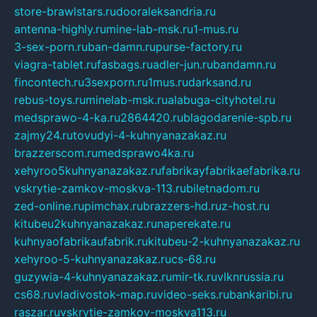
store-brawlstars.ru
dooraleksandria.ru
antenna-highly.ru
mine-lab-msk.ru
1-mus.ru
3-sex-porn.ru
ban-damn.ru
purse-factory.ru
viagra-tablet.ru
fasbags.ru
adler-jun.ru
bandamn.ru
fincontech.ru
3sexporn.ru
1mus.ru
darksand.ru
rebus-toys.ru
minelab-msk.ru
alabuga-cityhotel.ru
medsprawo-4-ka.ru
2864420.ru
blagodarenie-spb.ru
zajmy24.ru
tovudyi-4-kuhnyanazakaz.ru
brazzerscom.ru
medsprawo4ka.ru
xehyroo5kuhnyanazakaz.ru
fabrikayfabrikaefabrika.ru
vskrytie-zamkov-moskva-113.ru
biletnadom.ru
zed-online.ru
pimchax.ru
brazzers-hd.ru
z-host.ru
kitubeu2kuhnyanazakaz.ru
naperekate.ru
kuhnyaofabrikaufabrik.ru
kitubeu-2-kuhnyanazakaz.ru
xehyroo-5-kuhnyanazakaz.ru
cs-68.ru
guzywia-4-kuhnyanazakaz.ru
mir-tk.ru
vlknrussia.ru
cs68.ru
vladivostok-map.ru
video-seks.ru
bankaribi.ru
raszar.ru
vskrytie-zamkov-moskva113.ru