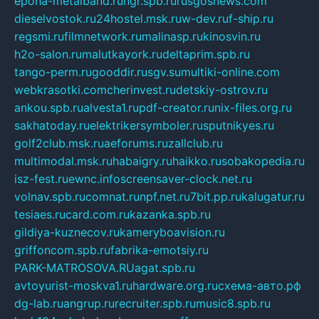
epoha-metalband.ru
ngr.spb.ru
rusgosnews.com
dieselvostok.ru
24hostel.msk.ru
w-dev.ru
f-ship.ru
regsmi.ru
filmnetwork.ru
malinasp.ru
kinosvin.ru
h2o-salon.ru
malutkayork.ru
deltaprim.spb.ru
tango-perm.ru
gooddir.ru
sgv.su
multiki-online.com
webkrasotki.com
cherinvest.ru
detskiy-ostrov.ru
ankou.spb.ru
alvesta1.ru
pdf-creator.ru
nix-files.org.ru
sakhatoday.ru
elektrikersymboler.ru
sputnikyes.ru
golf2club.msk.ru
aeforums.ru
zallclub.ru
multimodal.msk.ru
habaigry.ru
haikko.ru
sobakopedia.ru
isz-fest.ru
ewnc.info
screensaver-clock.net.ru
volnav.spb.ru
comnat.ru
npf.net.ru
7bit.pp.ru
kalugatur.ru
tesiaes.ru
card.com.ru
kazanka.spb.ru
gildiya-kuznecov.ru
kameryboavision.ru
griffoncom.spb.ru
fabrika-emotsiy.ru
PARK-MATROSOVA.RU
agat.spb.ru
avtoyurist-moskva1.ru
hardware.org.ru
схема-авто.рф
dg-lab.ru
angrup.ru
recruiter.spb.ru
music8.spb.ru