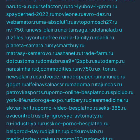
naruto-x.ru
pursefactory.ru
tor-lyubov-i-grom.ru
spayderhed-2022.ru
movieone.ru
evro-dez.ru
webamator.ru
ma-absolut1.ru
avtopomosch27.ru
nv-750.ru
news-plain.ru
nertansaga.ru
delanalad.ru
dizfiles.ru
youtubefree.ru
aria-family.ru
roadli.ru
planeta-samara.ru
mysmartbuy.ru
matrasy-kemerovo.ru
ashanet.ru
trade-farm.ru
dotcustoms.ru
domizbrusa9x12spb.ru
autodamp.ru
narasimha.ru
djcommodities.ru
nv750.ru
x-ton.ru
newsplain.ru
cardvoice.ru
modopaper.ru
manunae.ru
gbget.ru
alfeihavsalnassr.ru
madoma.ru
tajuncos.ru
petrovkasports.ru
porno-online-besplatno.ru
splclub.ru
york-life.ru
doroga-expo.ru
ribery.ru
cleanmedicine.ru
slovar-ivrit.ru
porno-video-besplatno.ru
seks-365.ru
ovucontrol.ru
sloty-igrovyye-avtomaty.ru
ru-industriya.ru
russkoe-porno-besplatno.ru
belgorod-day.ru
digilith.ru
pichkurovlab.ru
medic-today.ru
taksu.ru
comp123.ru
don-ykt.ru