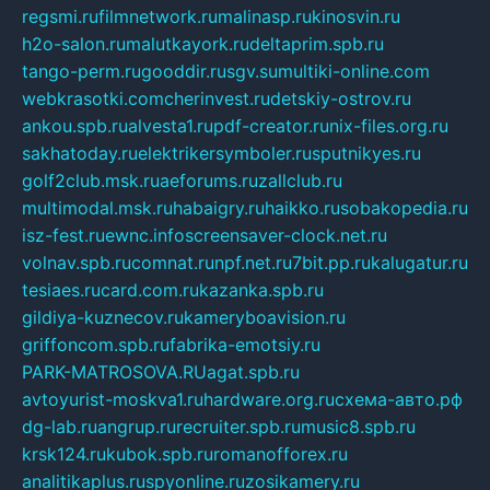
regsmi.ru
filmnetwork.ru
malinasp.ru
kinosvin.ru
h2o-salon.ru
malutkayork.ru
deltaprim.spb.ru
tango-perm.ru
gooddir.ru
sgv.su
multiki-online.com
webkrasotki.com
cherinvest.ru
detskiy-ostrov.ru
ankou.spb.ru
alvesta1.ru
pdf-creator.ru
nix-files.org.ru
sakhatoday.ru
elektrikersymboler.ru
sputnikyes.ru
golf2club.msk.ru
aeforums.ru
zallclub.ru
multimodal.msk.ru
habaigry.ru
haikko.ru
sobakopedia.ru
isz-fest.ru
ewnc.info
screensaver-clock.net.ru
volnav.spb.ru
comnat.ru
npf.net.ru
7bit.pp.ru
kalugatur.ru
tesiaes.ru
card.com.ru
kazanka.spb.ru
gildiya-kuznecov.ru
kameryboavision.ru
griffoncom.spb.ru
fabrika-emotsiy.ru
PARK-MATROSOVA.RU
agat.spb.ru
avtoyurist-moskva1.ru
hardware.org.ru
схема-авто.рф
dg-lab.ru
angrup.ru
recruiter.spb.ru
music8.spb.ru
krsk124.ru
kubok.spb.ru
romanofforex.ru
analitikaplus.ru
spyonline.ru
zosikamery.ru