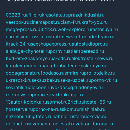
03223.ru
ufille.ru
krasotata.ru
prazdnikdushi.ru
veetbox.ru
cinemapost.ru
ciam-fr.ru
kraft-you.ru
mega-press.ru
03223.ru
web-explore.ru
rastenuya.ru
eurovision-russia.ru
strah-news.ru
freeride-team.ru
itrack-24.ru
sexshopexpress.ru
autostudiopro.ru
alabuga-cityhotel.ru
pornv.ru
atlantpereezd.ru
bud-em-znakomye.ru
a-cdc.ru
elektrostal-news.ru
korolevremont-market.ru
budem-znakomye.ru
oooagrosnab.ru
fpodaso.ru
emfire.ru
pro-otdelky.ru
ukrasotki.ru
seksuzbek.ru
seks-uzbek.ru
porno-vk.ru
sovratili.ru
olecoon.ru
vd-dosug.ru
adonyev.ru
rbc-news.ru
porno-skvirt.ru
krospr.ru
13autor-kolonka.ru
sormol.ru
2rich.ru
hostel-65.ru
hostserve.ru
porno-na-russkom.ru
mishinlab.ru
neznobi.ru
bigfatcc.ru
habble.ru
starbucksvia.ru
delfinet.ru
silvernano.ru
elestal.ru
vektor-doroga.ru