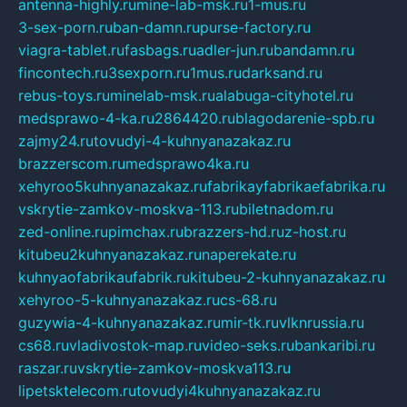
antenna-highly.ru
mine-lab-msk.ru
1-mus.ru
3-sex-porn.ru
ban-damn.ru
purse-factory.ru
viagra-tablet.ru
fasbags.ru
adler-jun.ru
bandamn.ru
fincontech.ru
3sexporn.ru
1mus.ru
darksand.ru
rebus-toys.ru
minelab-msk.ru
alabuga-cityhotel.ru
medsprawo-4-ka.ru
2864420.ru
blagodarenie-spb.ru
zajmy24.ru
tovudyi-4-kuhnyanazakaz.ru
brazzerscom.ru
medsprawo4ka.ru
xehyroo5kuhnyanazakaz.ru
fabrikayfabrikaefabrika.ru
vskrytie-zamkov-moskva-113.ru
biletnadom.ru
zed-online.ru
pimchax.ru
brazzers-hd.ru
z-host.ru
kitubeu2kuhnyanazakaz.ru
naperekate.ru
kuhnyaofabrikaufabrik.ru
kitubeu-2-kuhnyanazakaz.ru
xehyroo-5-kuhnyanazakaz.ru
cs-68.ru
guzywia-4-kuhnyanazakaz.ru
mir-tk.ru
vlknrussia.ru
cs68.ru
vladivostok-map.ru
video-seks.ru
bankaribi.ru
raszar.ru
vskrytie-zamkov-moskva113.ru
lipetsktelecom.ru
tovudyi4kuhnyanazakaz.ru