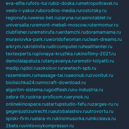
eva-elfie.ru
foto-tur.ru
biz-doska.ru
metropoltravel.ru
veslo-i-yakor.ru
borodino-media.ru
rostotsky.ru
regionufa.ru
weiss-bet.ru
zaryna.ru
casinotablet.ru
universalia.ru
remont-mebeli-moscow.ru
termomur.ru
clubfisher.ru
remstirufa.ru
erdamchi.ru
doramamama.ru
muraviovka-park.ru
worldofwoman.ru
clean-dreams.ru
arkrym.ru
kristinita.ru
dircomputer.ru
healthenter.ru
textexperts.ru
pivnaya-kruzhka.ru
kinofilmy-2021.ru
demolalapaluza.ru
tanyavanya.ru
remstir-tolyatti.ru
msdip.ru
jdol.ru
sokolovr.ru
newtech-spb.ru
rezemkleim.ru
massage-tai.ru
seonub.ru
zvonitut.ru
biolisichka24.ru
mncraft-download.ru
algoritm-sistema.ru
godflesh.ru
ru-industria.ru
zebra-tlt.ru
okna-proficom.ru
erynok.ru
onlinekinospace.ru
startupstudio-fefu.ru
zarges-ru.ru
gegenjustizunrecht.ru
autobalashov.ru
utrovortu.ru
spiski-firm.ru
elara-m.ru
kinomusorka.ru
mkcslava.ru
2bets.ru
vintovoykompressor.ru