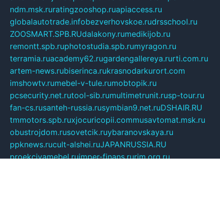
ndm.msk.ru
ratingzooshop.ru
apiaccess.ru
globalautotrade.info
bezverhovskoe.ru
drsschool.ru
ZOOSMART.SPB.RU
dalakony.ru
medikijob.ru
remontt.spb.ru
photostudia.spb.ru
myragon.ru
terramia.ru
academy62.ru
gardengallereya.ru
rti.com.ru
artem-news.ru
biserinca.ru
krasnodarkurort.com
imshowtv.ru
mebel-v-tule.ru
mobtopik.ru
pcsecurity.net.ru
tool-sib.ru
multimetrunit.ru
sp-tour.ru
fan-cs.ru
santeh-russia.ru
symbian9.net.ru
DSHAIR.RU
tmmotors.spb.ru
xjocuricopii.com
musavtomat.msk.ru
obustrojdom.ru
sovetcik.ru
ybaranovskaya.ru
ppknews.ru
cult-alshei.ru
JAPANRUSSIA.RU
proekciyamebel.ru
imper-finans.ru
rim.org.ru
glamourai.ru
brassminus.ru
zabor-pro.ru
ftn.pp.ru
dorogoe58.ru
laimengpacker.ru
kuzova-zapchasti.ru
sageerp.ru
taxodrom.ru
dsrazvitie.ru
hardcity.net.ru
ratinghomegames.ru
topservice25.ru
gubernyan.ru
gtglasslined.ru
ii4.ru
tssport.spb.ru
andorra24.com