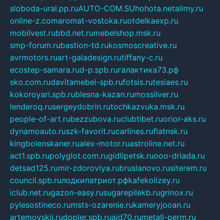
sloboda-ural.pp.ru
AUTO-COM.SU
hohota.net
alimy.ru
online-z.com
aromat-vostoka.ru
otdelkaexp.ru
mobilvest.ru
bbd.net.ru
mebelshop.msk.ru
smp-forum.ru
bastion-td.ru
kosmoscreative.ru
avrmotors.ru
art-galadesign.ru
tiffany-c.ru
ecostep-samara.ru
d-p.spb.ru
галактика73.рф
sko.com.ru
davitamebel-spb.ru
fotsis.ru
tesiaes.ru
kokoroyari.spb.ru
blesna-kazan.ru
mossilver.ru
lenderoq.ru
sergeydobrin.ru
tochkazvuka.msk.ru
people-of-art.ru
bezzubova.ru
clubtibet.ru
orior-aks.ru
dynamoauto.ru
szk-favorit.ru
carlines.ru
flatnsk.ru
kingbolenskaner.ru
alex-motor.ru
astroline.net.ru
act1.spb.ru
polyglot.com.ru
gidlipetsk.ru
ooo-driada.ru
detsad125.ru
mir-zdoroviya.ru
bruslanovo.ru
siterem.ru
council.spb.ru
лодкипатриот.рф
kafekolizey.ru
iclub.net.ru
gazon-easy.ru
sugarepilekb.ru
grinox.ru
pylesostineco.ru
msts-ozarenie.ru
kameryjooan.ru
artemovskij.ru
dopler.spb.ru
aid70.ru
metall-perm.ru