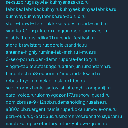
seksuzb.ru
guzywia4kuhnyanazakaz.ru
fabrikaofabrikaokuhny.ru
kuhnyaekuhnyaafabrika.ru
kuhnyaykuhnyayfabrika.ru
e-abis1c.ru
store-brawl-stars.ru
kts-services.ru
dark-sand.ru
sindika-01.ru
sp-life.ru
x-legion.ru
sib-archives.ru
e-abis-1-c.ru
sindika01.ru
venda-festival.ru
store-brawlstars.ru
dooraleksandria.ru
antenna-highly.ru
mine-lab-msk.ru
1-mus.ru
3-sex-porn.ru
ban-damn.ru
purse-factory.ru
viagra-tablet.ru
fasbags.ru
adler-jun.ru
bandamn.ru
fincontech.ru
3sexporn.ru
1mus.ru
darksand.ru
rebus-toys.ru
minelab-msk.ru
rtdco.ru
seo-prodvizhenie-sajtov-stroitelnyh-kompanij.ru
card-voice.ru
rulonnyygazon177.ru
snow-guard.ru
domizbrusa-9x12spb.ru
demaholding.ru
aalse.ru
a380club.ru
argentinamia.ru
perkoka.ru
movie-one.ru
perk-oka.ru
g-octopus.ru
sibarchives.ru
andreislyusar.ru
naruto-x.ru
pursefactory.ru
tor-lyubov-i-grom.ru