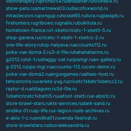
velotrenajery.ru
pronso54.ru
lenasever.ru
lovinskix.ru
show-pets.ru
smartnews03.ru
discofoxworld.ru
miraclecoon.ru
pongup.ru
hostel65.ru
liura.ru
glasspb.ru
firehunters.ru
gribowo.ru
gnalis.ru
bulkitula.ru
hometown-france.ru
1-xbeticricetc-1-xbetti-5.ru
shop-garena.ru
cricetc-1-xbetr-1-xbetcc-2.ru
one-life-story.ru
top-halyava.ru
accounts112.ru
poka-vse-doma-2.ru
3-d-file.ru
hahahaharms.ru
g2012.ru
tst-1.ru
shaggy-cat.ru
opsmgr.ru
ev-gallery.ru
g-2012.ru
ops-mgr.ru
accounts-112.ru
csm-demo.ru
poka-vse-doma2.ru
airgungames.ru
allseo-host.ru
tehosmotre.ru
varieta-yug.ru
cricetc1xbetr1xbetcc2.ru
raytor-d.ru
atillagunn.ru
3d-file.ru
1xbeticricetc1xbetti5.ru
uafoot-statti.ru
e-abis1c.ru
store-brawl-stars.ru
kts-services.ru
dark-sand.ru
sindika-01.ru
sp-life.ru
x-legion.ru
sib-archives.ru
e-abis-1-c.ru
sindika01.ru
venda-festival.ru
store-brawlstars.ru
dooraleksandria.ru