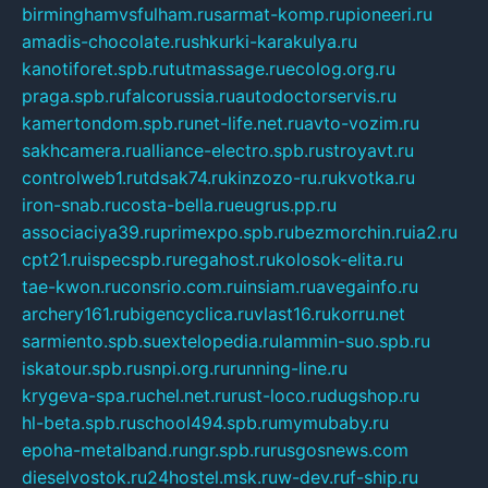
birminghamvsfulham.ru
sarmat-komp.ru
pioneeri.ru
amadis-chocolate.ru
shkurki-karakulya.ru
kanotiforet.spb.ru
tutmassage.ru
ecolog.org.ru
praga.spb.ru
falcorussia.ru
autodoctorservis.ru
kamertondom.spb.ru
net-life.net.ru
avto-vozim.ru
sakhcamera.ru
alliance-electro.spb.ru
stroyavt.ru
controlweb1.ru
tdsak74.ru
kinzozo-ru.ru
kvotka.ru
iron-snab.ru
costa-bella.ru
eugrus.pp.ru
associaciya39.ru
primexpo.spb.ru
bezmorchin.ru
ia2.ru
cpt21.ru
ispecspb.ru
regahost.ru
kolosok-elita.ru
tae-kwon.ru
consrio.com.ru
insiam.ru
avegainfo.ru
archery161.ru
bigencyclica.ru
vlast16.ru
korru.net
sarmiento.spb.su
extelopedia.ru
lammin-suo.spb.ru
iskatour.spb.ru
snpi.org.ru
running-line.ru
krygeva-spa.ru
chel.net.ru
rust-loco.ru
dugshop.ru
hl-beta.spb.ru
school494.spb.ru
mymubaby.ru
epoha-metalband.ru
ngr.spb.ru
rusgosnews.com
dieselvostok.ru
24hostel.msk.ru
w-dev.ru
f-ship.ru