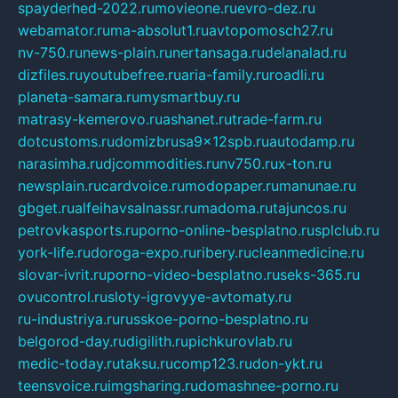
spayderhed-2022.ru
movieone.ru
evro-dez.ru
webamator.ru
ma-absolut1.ru
avtopomosch27.ru
nv-750.ru
news-plain.ru
nertansaga.ru
delanalad.ru
dizfiles.ru
youtubefree.ru
aria-family.ru
roadli.ru
planeta-samara.ru
mysmartbuy.ru
matrasy-kemerovo.ru
ashanet.ru
trade-farm.ru
dotcustoms.ru
domizbrusa9x12spb.ru
autodamp.ru
narasimha.ru
djcommodities.ru
nv750.ru
x-ton.ru
newsplain.ru
cardvoice.ru
modopaper.ru
manunae.ru
gbget.ru
alfeihavsalnassr.ru
madoma.ru
tajuncos.ru
petrovkasports.ru
porno-online-besplatno.ru
splclub.ru
york-life.ru
doroga-expo.ru
ribery.ru
cleanmedicine.ru
slovar-ivrit.ru
porno-video-besplatno.ru
seks-365.ru
ovucontrol.ru
sloty-igrovyye-avtomaty.ru
ru-industriya.ru
russkoe-porno-besplatno.ru
belgorod-day.ru
digilith.ru
pichkurovlab.ru
medic-today.ru
taksu.ru
comp123.ru
don-ykt.ru
teensvoice.ru
imgsharing.ru
domashnee-porno.ru