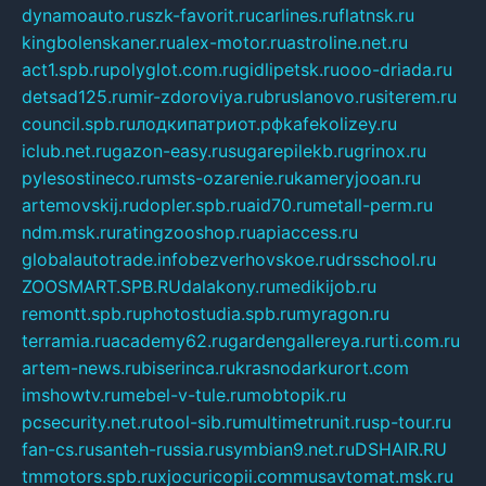
dynamoauto.ru
szk-favorit.ru
carlines.ru
flatnsk.ru
kingbolenskaner.ru
alex-motor.ru
astroline.net.ru
act1.spb.ru
polyglot.com.ru
gidlipetsk.ru
ooo-driada.ru
detsad125.ru
mir-zdoroviya.ru
bruslanovo.ru
siterem.ru
council.spb.ru
лодкипатриот.рф
kafekolizey.ru
iclub.net.ru
gazon-easy.ru
sugarepilekb.ru
grinox.ru
pylesostineco.ru
msts-ozarenie.ru
kameryjooan.ru
artemovskij.ru
dopler.spb.ru
aid70.ru
metall-perm.ru
ndm.msk.ru
ratingzooshop.ru
apiaccess.ru
globalautotrade.info
bezverhovskoe.ru
drsschool.ru
ZOOSMART.SPB.RU
dalakony.ru
medikijob.ru
remontt.spb.ru
photostudia.spb.ru
myragon.ru
terramia.ru
academy62.ru
gardengallereya.ru
rti.com.ru
artem-news.ru
biserinca.ru
krasnodarkurort.com
imshowtv.ru
mebel-v-tule.ru
mobtopik.ru
pcsecurity.net.ru
tool-sib.ru
multimetrunit.ru
sp-tour.ru
fan-cs.ru
santeh-russia.ru
symbian9.net.ru
DSHAIR.RU
tmmotors.spb.ru
xjocuricopii.com
musavtomat.msk.ru