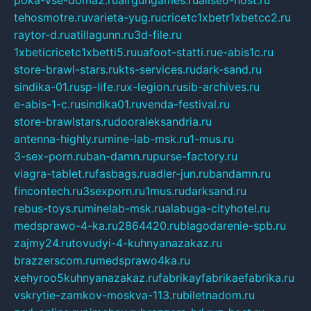
poka-vse-doma2.ru
airgungames.ru
allseo-host.ru
tehosmotre.ru
varieta-yug.ru
cricetc1xbetr1xbetcc2.ru
raytor-d.ru
atillagunn.ru
3d-file.ru
1xbeticricetc1xbetti5.ru
uafoot-statti.ru
e-abis1c.ru
store-brawl-stars.ru
kts-services.ru
dark-sand.ru
sindika-01.ru
sp-life.ru
x-legion.ru
sib-archives.ru
e-abis-1-c.ru
sindika01.ru
venda-festival.ru
store-brawlstars.ru
dooraleksandria.ru
antenna-highly.ru
mine-lab-msk.ru
1-mus.ru
3-sex-porn.ru
ban-damn.ru
purse-factory.ru
viagra-tablet.ru
fasbags.ru
adler-jun.ru
bandamn.ru
fincontech.ru
3sexporn.ru
1mus.ru
darksand.ru
rebus-toys.ru
minelab-msk.ru
alabuga-cityhotel.ru
medsprawo-4-ka.ru
2864420.ru
blagodarenie-spb.ru
zajmy24.ru
tovudyi-4-kuhnyanazakaz.ru
brazzerscom.ru
medsprawo4ka.ru
xehyroo5kuhnyanazakaz.ru
fabrikayfabrikaefabrika.ru
vskrytie-zamkov-moskva-113.ru
biletnadom.ru