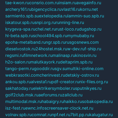
tae-kwon.ru
consrio.com.ru
insiam.ru
avegainfo.ru
archery161.ru
bigencyclica.ru
vlast16.ru
korru.net
sarmiento.spb.su
extelopedia.ru
lammin-suo.spb.ru
iskatour.spb.ru
snpi.org.ru
running-line.ru
krygeva-spa.ru
chel.net.ru
rust-loco.ru
dugshop.ru
hl-beta.spb.ru
school494.spb.ru
mymubaby.ru
epoha-metalband.ru
ngr.spb.ru
rusgosnews.com
dieselvostok.ru
24hostel.msk.ru
w-dev.ru
f-ship.ru
regsmi.ru
filmnetwork.ru
malinasp.ru
kinosvin.ru
h2o-salon.ru
malutkayork.ru
deltaprim.spb.ru
tango-perm.ru
gooddir.ru
sgv.su
multiki-online.com
webkrasotki.com
cherinvest.ru
detskiy-ostrov.ru
ankou.spb.ru
alvesta1.ru
pdf-creator.ru
nix-files.org.ru
sakhatoday.ru
elektrikersymboler.ru
sputnikyes.ru
golf2club.msk.ru
aeforums.ru
zallclub.ru
multimodal.msk.ru
habaigry.ru
haikko.ru
sobakopedia.ru
isz-fest.ru
ewnc.info
screensaver-clock.net.ru
volnav.spb.ru
comnat.ru
npf.net.ru
7bit.pp.ru
kalugatur.ru