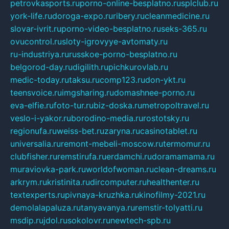
petrovkasports.ru
porno-online-besplatno.ru
splclub.ru
york-life.ru
doroga-expo.ru
ribery.ru
cleanmedicine.ru
slovar-ivrit.ru
porno-video-besplatno.ru
seks-365.ru
ovucontrol.ru
sloty-igrovyye-avtomaty.ru
ru-industriya.ru
russkoe-porno-besplatno.ru
belgorod-day.ru
digilith.ru
pichkurovlab.ru
medic-today.ru
taksu.ru
comp123.ru
don-ykt.ru
teensvoice.ru
imgsharing.ru
domashnee-porno.ru
eva-elfie.ru
foto-tur.ru
biz-doska.ru
metropoltravel.ru
veslo-i-yakor.ru
borodino-media.ru
rostotsky.ru
regionufa.ru
weiss-bet.ru
zaryna.ru
casinotablet.ru
universalia.ru
remont-mebeli-moscow.ru
termomur.ru
clubfisher.ru
remstirufa.ru
erdamchi.ru
doramamama.ru
muraviovka-park.ru
worldofwoman.ru
clean-dreams.ru
arkrym.ru
kristinita.ru
dircomputer.ru
healthenter.ru
textexperts.ru
pivnaya-kruzhka.ru
kinofilmy-2021.ru
demolalapaluza.ru
tanyavanya.ru
remstir-tolyatti.ru
msdip.ru
jdol.ru
sokolovr.ru
newtech-spb.ru