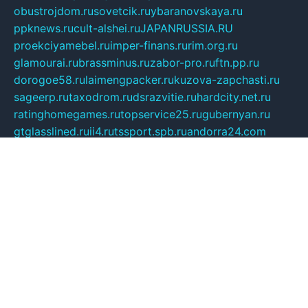
obustrojdom.ru
sovetcik.ru
ybaranovskaya.ru
ppknews.ru
cult-alshei.ru
JAPANRUSSIA.RU
proekciyamebel.ru
imper-finans.ru
rim.org.ru
glamourai.ru
brassminus.ru
zabor-pro.ru
ftn.pp.ru
dorogoe58.ru
laimengpacker.ru
kuzova-zapchasti.ru
sageerp.ru
taxodrom.ru
dsrazvitie.ru
hardcity.net.ru
ratinghomegames.ru
topservice25.ru
gubernyan.ru
gtglasslined.ru
ii4.ru
tssport.spb.ru
andorra24.com
blackwallstreet.ru
oboimos.ru
optim-doors.com.ru
ikuch.ru
nycr.org.ru
npa21.ru
vremya-ch.spb.ru
desert000.ru
ivtorgi.ru
ifiori.ru
catalog-statei.ru
dcv.org.ru
spetsmaster174.ru
ipkameryhiseeu.ru
dum26.ru
ruspol.spb.ru
fr-opendp.ru
kam-solnyshko.ru
cheyenne-arapaho.ru
sevzapmetal.spb.ru
ted-lapidus.spb.ru
parasite-eliminator.ru
sigma-complete.ru
modernworld.ru
dama-moda.ru
eholot-group.ru
sk-nvkz.ru
DRONGOLD.RU
democratia2.ru
i-farmer.ru
mass-sport.org