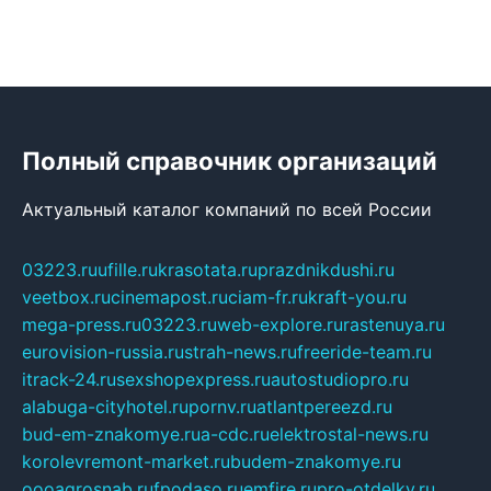
Полный справочник организаций
Актуальный каталог компаний по всей России
03223.ru
ufille.ru
krasotata.ru
prazdnikdushi.ru
veetbox.ru
cinemapost.ru
ciam-fr.ru
kraft-you.ru
mega-press.ru
03223.ru
web-explore.ru
rastenuya.ru
eurovision-russia.ru
strah-news.ru
freeride-team.ru
itrack-24.ru
sexshopexpress.ru
autostudiopro.ru
alabuga-cityhotel.ru
pornv.ru
atlantpereezd.ru
bud-em-znakomye.ru
a-cdc.ru
elektrostal-news.ru
korolevremont-market.ru
budem-znakomye.ru
oooagrosnab.ru
fpodaso.ru
emfire.ru
pro-otdelky.ru