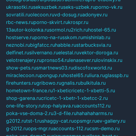
ukrasotki.ru
seksuzbek.ru
seks-uzbek.ru
porno-vk.ru
sovratili.ru
olecoon.ru
vd-dosug.ru
adonyev.ru
rbc-news.ru
porno-skvirt.ru
krospr.ru
13autor-kolonka.ru
sormol.ru
2rich.ru
hostel-65.ru
hostserve.ru
porno-na-russkom.ru
mishinlab.ru
neznobi.ru
bigfatcc.ru
habble.ru
starbucksvia.ru
delfinet.ru
silvernano.ru
elestal.ru
vektor-doroga.ru
velotrenajery.ru
pronso54.ru
lenasever.ru
lovinskix.ru
show-pets.ru
smartnews03.ru
discofoxworld.ru
miraclecoon.ru
pongup.ru
hostel65.ru
liura.ru
glasspb.ru
firehunters.ru
gribowo.ru
gnalis.ru
bulkitula.ru
hometown-france.ru
1-xbeticricetc-1-xbetti-5.ru
shop-garena.ru
cricetc-1-xbetr-1-xbetcc-2.ru
one-life-story.ru
top-halyava.ru
accounts112.ru
poka-vse-doma-2.ru
3-d-file.ru
hahahaharms.ru
g2012.ru
tst-1.ru
shaggy-cat.ru
opsmgr.ru
ev-gallery.ru
g-2012.ru
ops-mgr.ru
accounts-112.ru
csm-demo.ru