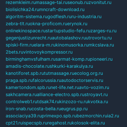
rezemkleim.ru
massage-tai.ru
seonub.ru
zvonitut.ru
biolisichka24.ru
mncraft-download.ru
algoritm-sistema.ru
godflesh.ru
ru-industria.ru
zebra-tlt.ru
okna-proficom.ru
erynok.ru
onlinekinospace.ru
startupstudio-fefu.ru
zarges-ru.ru
gegenjustizunrecht.ru
autobalashov.ru
utrovortu.ru
spiski-firm.ru
elara-m.ru
kinomusorka.ru
mkcslava.ru
2bets.ru
vintovoykompressor.ru
birminghamvsfulham.ru
sarmat-komp.ru
pioneeri.ru
amadis-chocolate.ru
shkurki-karakulya.ru
kanotiforet.spb.ru
tutmassage.ru
ecolog.org.ru
praga.spb.ru
falcorussia.ru
autodoctorservis.ru
kamertondom.spb.ru
net-life.net.ru
avto-vozim.ru
sakhcamera.ru
alliance-electro.spb.ru
stroyavt.ru
controlweb1.ru
tdsak74.ru
kinzozo-ru.ru
kvotka.ru
iron-snab.ru
costa-bella.ru
eugrus.pp.ru
associaciya39.ru
primexpo.spb.ru
bezmorchin.ru
ia2.ru
cpt21.ru
ispecspb.ru
regahost.ru
kolosok-elita.ru