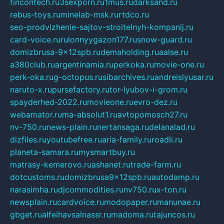
fincontech.ru
3sexporn.ru
1mus.ru
darksand.ru
rebus-toys.ru
minelab-msk.ru
rtdco.ru
seo-prodvizhenie-sajtov-stroitelnyh-kompanij.ru
card-voice.ru
rulonnyygazon177.ru
snow-guard.ru
domizbrusa-9x12spb.ru
demaholding.ru
aalse.ru
a380club.ru
argentinamia.ru
perkoka.ru
movie-one.ru
perk-oka.ru
g-octopus.ru
sibarchives.ru
andreislyusar.ru
naruto-x.ru
pursefactory.ru
tor-lyubov-i-grom.ru
spayderhed-2022.ru
movieone.ru
evro-dez.ru
webamator.ru
ma-absolut1.ru
avtopomosch27.ru
nv-750.ru
news-plain.ru
nertansaga.ru
delanalad.ru
dizfiles.ru
youtubefree.ru
aria-family.ru
roadli.ru
planeta-samara.ru
mysmartbuy.ru
matrasy-kemerovo.ru
ashanet.ru
trade-farm.ru
dotcustoms.ru
domizbrusa9x12spb.ru
autodamp.ru
narasimha.ru
djcommodities.ru
nv750.ru
x-ton.ru
newsplain.ru
cardvoice.ru
modopaper.ru
manunae.ru
gbget.ru
alfeihavsalnassr.ru
madoma.ru
tajuncos.ru