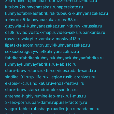
zed-online.ru
pimchax.ru
brazzers-hd.ru
z-host.ru
kitubeu2kuhnyanazakaz.ru
naperekate.ru
kuhnyaofabrikaufabrik.ru
kitubeu-2-kuhnyanazakaz.ru
xehyroo-5-kuhnyanazakaz.ru
cs-68.ru
guzywia-4-kuhnyanazakaz.ru
mir-tk.ru
vlknrussia.ru
cs68.ru
vladivostok-map.ru
video-seks.ru
bankaribi.ru
raszar.ru
vskrytie-zamkov-moskva113.ru
lipetsktelecom.ru
tovudyi4kuhnyanazakaz.ru
seksuzb.ru
guzywia4kuhnyanazakaz.ru
fabrikaofabrikaokuhny.ru
kuhnyaekuhnyaafabrika.ru
kuhnyaykuhnyayfabrika.ru
e-abis1c.ru
store-brawl-stars.ru
kts-services.ru
dark-sand.ru
sindika-01.ru
sp-life.ru
x-legion.ru
sib-archives.ru
e-abis-1-c.ru
sindika01.ru
venda-festival.ru
store-brawlstars.ru
dooraleksandria.ru
antenna-highly.ru
mine-lab-msk.ru
1-mus.ru
3-sex-porn.ru
ban-damn.ru
purse-factory.ru
viagra-tablet.ru
fasbags.ru
adler-jun.ru
bandamn.ru