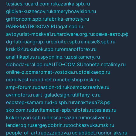
tesiaes.ru
card.com.ru
kazanka.spb.ru
gildiya-kuznecov.ru
kameryboavision.ru
griffoncom.spb.ru
fabrika-emotsiy.ru
PARK-MATROSOVA.RU
agat.spb.ru
avtoyurist-moskva1.ru
hardware.org.ru
схема-авто.рф
dg-lab.ru
angrup.ru
recruiter.spb.ru
music8.spb.ru
krsk124.ru
kubok.spb.ru
romanofforex.ru
analitikaplus.ru
spyonline.ru
zosikamery.ru
sloboda-ural.pp.ru
AUTO-COM.SU
hohota.net
alimy.ru
online-z.com
aromat-vostoka.ru
otdelkaexp.ru
mobilvest.ru
bbd.net.ru
mebelshop.msk.ru
smp-forum.ru
bastion-td.ru
kosmoscreative.ru
avrmotors.ru
art-galadesign.ru
tiffany-c.ru
ecostep-samara.ru
d-p.spb.ru
галактика73.рф
sko.com.ru
davitamebel-spb.ru
fotsis.ru
tesiaes.ru
kokoroyari.spb.ru
blesna-kazan.ru
mossilver.ru
lenderoq.ru
sergeydobrin.ru
tochkazvuka.msk.ru
people-of-art.ru
bezzubova.ru
clubtibet.ru
orior-aks.ru