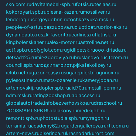
sko.com.ru
davitamebel-spb.ru
fotsis.ru
tesiaes.ru
kokoroyari.spb.ru
blesna-kazan.ru
mossilver.ru
lenderoq.ru
sergeydobrin.ru
tochkazvuka.msk.ru
people-of-art.ru
bezzubova.ru
clubtibet.ru
orior-aks.ru
dynamoauto.ru
szk-favorit.ru
carlines.ru
flatnsk.ru
kingbolenskaner.ru
alex-motor.ru
astroline.net.ru
act1.spb.ru
polyglot.com.ru
gidlipetsk.ru
ooo-driada.ru
detsad125.ru
mir-zdoroviya.ru
bruslanovo.ru
siterem.ru
council.spb.ru
лодкипатриот.рф
kafekolizey.ru
iclub.net.ru
gazon-easy.ru
sugarepilekb.ru
grinox.ru
pylesostineco.ru
msts-ozarenie.ru
kameryjooan.ru
artemovskij.ru
dopler.spb.ru
aid70.ru
metall-perm.ru
ndm.msk.ru
ratingzooshop.ru
apiaccess.ru
globalautotrade.info
bezverhovskoe.ru
drsschool.ru
ZOOSMART.SPB.RU
dalakony.ru
medikijob.ru
remontt.spb.ru
photostudia.spb.ru
myragon.ru
terramia.ru
academy62.ru
gardengallereya.ru
rti.com.ru
artem-news.ru
biserinca.ru
krasnodarkurort.com