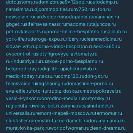
dotcustoms.ru
domizbrusa9x12spb.ru
autodamp.ru
narasimha.ru
djcommodities.ru
nv750.ru
x-ton.ru
newsplain.ru
cardvoice.ru
modopaper.ru
manunae.ru
gbget.ru
alfeihavsalnassr.ru
madoma.ru
tajuncos.ru
petrovkasports.ru
porno-online-besplatno.ru
splclub.ru
york-life.ru
doroga-expo.ru
ribery.ru
cleanmedicine.ru
slovar-ivrit.ru
porno-video-besplatno.ru
seks-365.ru
ovucontrol.ru
sloty-igrovyye-avtomaty.ru
ru-industriya.ru
russkoe-porno-besplatno.ru
belgorod-day.ru
digilith.ru
pichkurovlab.ru
medic-today.ru
taksu.ru
comp123.ru
don-ykt.ru
teensvoice.ru
imgsharing.ru
domashnee-porno.ru
eva-elfie.ru
foto-tur.ru
biz-doska.ru
metropoltravel.ru
veslo-i-yakor.ru
borodino-media.ru
rostotsky.ru
regionufa.ru
weiss-bet.ru
zaryna.ru
casinotablet.ru
universalia.ru
remont-mebeli-moscow.ru
termomur.ru
clubfisher.ru
remstirufa.ru
erdamchi.ru
doramamama.ru
muraviovka-park.ru
worldofwoman.ru
clean-dreams.ru