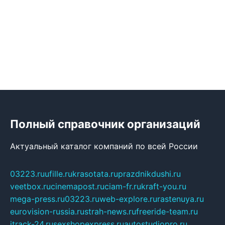
Полный справочник организаций
Актуальный каталог компаний по всей России
03223.ru
ufille.ru
krasotata.ru
prazdnikdushi.ru
veetbox.ru
cinemapost.ru
ciam-fr.ru
kraft-you.ru
mega-press.ru
03223.ru
web-explore.ru
rastenuya.ru
eurovision-russia.ru
strah-news.ru
freeride-team.ru
itrack-24.ru
sexshopexpress.ru
autostudiopro.ru