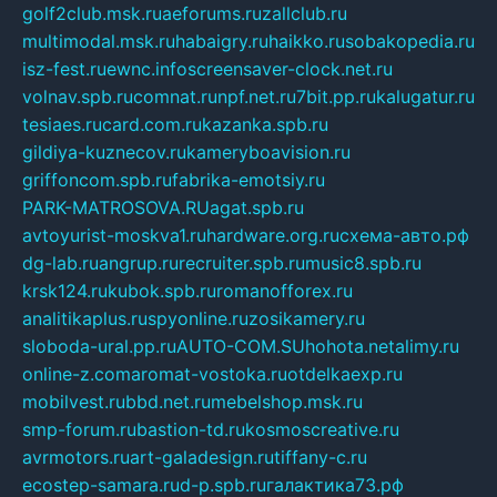
golf2club.msk.ru
aeforums.ru
zallclub.ru
multimodal.msk.ru
habaigry.ru
haikko.ru
sobakopedia.ru
isz-fest.ru
ewnc.info
screensaver-clock.net.ru
volnav.spb.ru
comnat.ru
npf.net.ru
7bit.pp.ru
kalugatur.ru
tesiaes.ru
card.com.ru
kazanka.spb.ru
gildiya-kuznecov.ru
kameryboavision.ru
griffoncom.spb.ru
fabrika-emotsiy.ru
PARK-MATROSOVA.RU
agat.spb.ru
avtoyurist-moskva1.ru
hardware.org.ru
схема-авто.рф
dg-lab.ru
angrup.ru
recruiter.spb.ru
music8.spb.ru
krsk124.ru
kubok.spb.ru
romanofforex.ru
analitikaplus.ru
spyonline.ru
zosikamery.ru
sloboda-ural.pp.ru
AUTO-COM.SU
hohota.net
alimy.ru
online-z.com
aromat-vostoka.ru
otdelkaexp.ru
mobilvest.ru
bbd.net.ru
mebelshop.msk.ru
smp-forum.ru
bastion-td.ru
kosmoscreative.ru
avrmotors.ru
art-galadesign.ru
tiffany-c.ru
ecostep-samara.ru
d-p.spb.ru
галактика73.рф