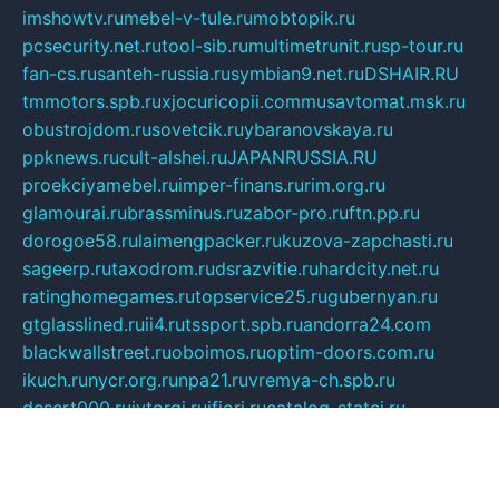
imshowtv.ru
mebel-v-tule.ru
mobtopik.ru
pcsecurity.net.ru
tool-sib.ru
multimetrunit.ru
sp-tour.ru
fan-cs.ru
santeh-russia.ru
symbian9.net.ru
DSHAIR.RU
tmmotors.spb.ru
xjocuricopii.com
musavtomat.msk.ru
obustrojdom.ru
sovetcik.ru
ybaranovskaya.ru
ppknews.ru
cult-alshei.ru
JAPANRUSSIA.RU
proekciyamebel.ru
imper-finans.ru
rim.org.ru
glamourai.ru
brassminus.ru
zabor-pro.ru
ftn.pp.ru
dorogoe58.ru
laimengpacker.ru
kuzova-zapchasti.ru
sageerp.ru
taxodrom.ru
dsrazvitie.ru
hardcity.net.ru
ratinghomegames.ru
topservice25.ru
gubernyan.ru
gtglasslined.ru
ii4.ru
tssport.spb.ru
andorra24.com
blackwallstreet.ru
oboimos.ru
optim-doors.com.ru
ikuch.ru
nycr.org.ru
npa21.ru
vremya-ch.spb.ru
desert000.ru
ivtorgi.ru
ifiori.ru
catalog-statei.ru
dcv.org.ru
spetsmaster174.ru
ipkameryhiseeu.ru
dum26.ru
ruspol.spb.ru
fr-opendp.ru
kam-solnyshko.ru
cheyenne-arapaho.ru
sevzapmetal.spb.ru