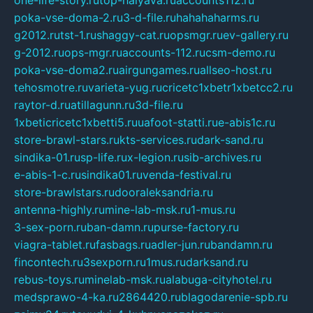
poka-vse-doma-2.ru
3-d-file.ru
hahahaharms.ru
g2012.ru
tst-1.ru
shaggy-cat.ru
opsmgr.ru
ev-gallery.ru
g-2012.ru
ops-mgr.ru
accounts-112.ru
csm-demo.ru
poka-vse-doma2.ru
airgungames.ru
allseo-host.ru
tehosmotre.ru
varieta-yug.ru
cricetc1xbetr1xbetcc2.ru
raytor-d.ru
atillagunn.ru
3d-file.ru
1xbeticricetc1xbetti5.ru
uafoot-statti.ru
e-abis1c.ru
store-brawl-stars.ru
kts-services.ru
dark-sand.ru
sindika-01.ru
sp-life.ru
x-legion.ru
sib-archives.ru
e-abis-1-c.ru
sindika01.ru
venda-festival.ru
store-brawlstars.ru
dooraleksandria.ru
antenna-highly.ru
mine-lab-msk.ru
1-mus.ru
3-sex-porn.ru
ban-damn.ru
purse-factory.ru
viagra-tablet.ru
fasbags.ru
adler-jun.ru
bandamn.ru
fincontech.ru
3sexporn.ru
1mus.ru
darksand.ru
rebus-toys.ru
minelab-msk.ru
alabuga-cityhotel.ru
medsprawo-4-ka.ru
2864420.ru
blagodarenie-spb.ru