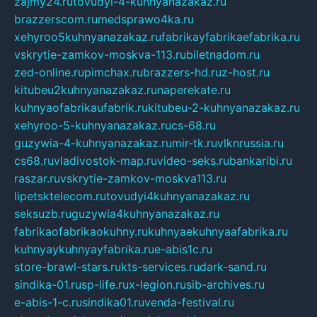
zajmy24.ru
tovudyi-4-kuhnyanazakaz.ru
brazzerscom.ru
medsprawo4ka.ru
xehyroo5kuhnyanazakaz.ru
fabrikayfabrikaefabrika.ru
vskrytie-zamkov-moskva-113.ru
biletnadom.ru
zed-online.ru
pimchax.ru
brazzers-hd.ru
z-host.ru
kitubeu2kuhnyanazakaz.ru
naperekate.ru
kuhnyaofabrikaufabrik.ru
kitubeu-2-kuhnyanazakaz.ru
xehyroo-5-kuhnyanazakaz.ru
cs-68.ru
guzywia-4-kuhnyanazakaz.ru
mir-tk.ru
vlknrussia.ru
cs68.ru
vladivostok-map.ru
video-seks.ru
bankaribi.ru
raszar.ru
vskrytie-zamkov-moskva113.ru
lipetsktelecom.ru
tovudyi4kuhnyanazakaz.ru
seksuzb.ru
guzywia4kuhnyanazakaz.ru
fabrikaofabrikaokuhny.ru
kuhnyaekuhnyaafabrika.ru
kuhnyaykuhnyayfabrika.ru
e-abis1c.ru
store-brawl-stars.ru
kts-services.ru
dark-sand.ru
sindika-01.ru
sp-life.ru
x-legion.ru
sib-archives.ru
e-abis-1-c.ru
sindika01.ru
venda-festival.ru