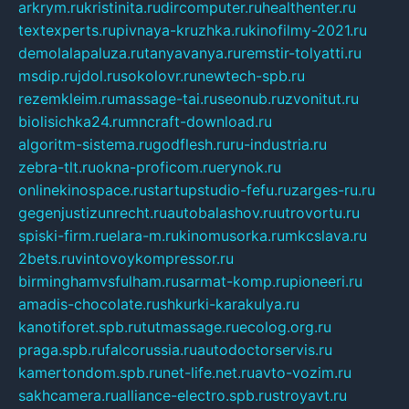
arkrym.ru
kristinita.ru
dircomputer.ru
healthenter.ru
textexperts.ru
pivnaya-kruzhka.ru
kinofilmy-2021.ru
demolalapaluza.ru
tanyavanya.ru
remstir-tolyatti.ru
msdip.ru
jdol.ru
sokolovr.ru
newtech-spb.ru
rezemkleim.ru
massage-tai.ru
seonub.ru
zvonitut.ru
biolisichka24.ru
mncraft-download.ru
algoritm-sistema.ru
godflesh.ru
ru-industria.ru
zebra-tlt.ru
okna-proficom.ru
erynok.ru
onlinekinospace.ru
startupstudio-fefu.ru
zarges-ru.ru
gegenjustizunrecht.ru
autobalashov.ru
utrovortu.ru
spiski-firm.ru
elara-m.ru
kinomusorka.ru
mkcslava.ru
2bets.ru
vintovoykompressor.ru
birminghamvsfulham.ru
sarmat-komp.ru
pioneeri.ru
amadis-chocolate.ru
shkurki-karakulya.ru
kanotiforet.spb.ru
tutmassage.ru
ecolog.org.ru
praga.spb.ru
falcorussia.ru
autodoctorservis.ru
kamertondom.spb.ru
net-life.net.ru
avto-vozim.ru
sakhcamera.ru
alliance-electro.spb.ru
stroyavt.ru