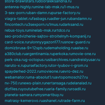
store-brawlstars.ru
dooraleksandria.ru
antenna-highly.ru
mine-lab-msk.ru
1-mus.ru
3-sex-porn.ru
ban-damn.ru
purse-factory.ru
viagra-tablet.ru
fasbags.ru
adler-jun.ru
bandamn.ru
fincontech.ru
3sexporn.ru
1mus.ru
darksand.ru
rebus-toys.ru
minelab-msk.ru
rtdco.ru
seo-prodvizhenie-sajtov-stroitelnyh-kompanij.ru
card-voice.ru
rulonnyygazon177.ru
snow-guard.ru
domizbrusa-9x12spb.ru
demaholding.ru
aalse.ru
a380club.ru
argentinamia.ru
perkoka.ru
movie-one.ru
perk-oka.ru
g-octopus.ru
sibarchives.ru
andreislyusar.ru
naruto-x.ru
pursefactory.ru
tor-lyubov-i-grom.ru
spayderhed-2022.ru
movieone.ru
evro-dez.ru
webamator.ru
ma-absolut1.ru
avtopomosch27.ru
nv-750.ru
news-plain.ru
nertansaga.ru
delanalad.ru
dizfiles.ru
youtubefree.ru
aria-family.ru
roadli.ru
planeta-samara.ru
mysmartbuy.ru
matrasy-kemerovo.ru
ashanet.ru
trade-farm.ru