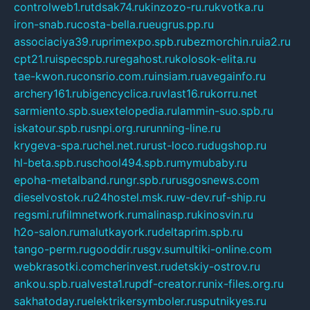
controlweb1.ru
tdsak74.ru
kinzozo-ru.ru
kvotka.ru
iron-snab.ru
costa-bella.ru
eugrus.pp.ru
associaciya39.ru
primexpo.spb.ru
bezmorchin.ru
ia2.ru
cpt21.ru
ispecspb.ru
regahost.ru
kolosok-elita.ru
tae-kwon.ru
consrio.com.ru
insiam.ru
avegainfo.ru
archery161.ru
bigencyclica.ru
vlast16.ru
korru.net
sarmiento.spb.su
extelopedia.ru
lammin-suo.spb.ru
iskatour.spb.ru
snpi.org.ru
running-line.ru
krygeva-spa.ru
chel.net.ru
rust-loco.ru
dugshop.ru
hl-beta.spb.ru
school494.spb.ru
mymubaby.ru
epoha-metalband.ru
ngr.spb.ru
rusgosnews.com
dieselvostok.ru
24hostel.msk.ru
w-dev.ru
f-ship.ru
regsmi.ru
filmnetwork.ru
malinasp.ru
kinosvin.ru
h2o-salon.ru
malutkayork.ru
deltaprim.spb.ru
tango-perm.ru
gooddir.ru
sgv.su
multiki-online.com
webkrasotki.com
cherinvest.ru
detskiy-ostrov.ru
ankou.spb.ru
alvesta1.ru
pdf-creator.ru
nix-files.org.ru
sakhatoday.ru
elektrikersymboler.ru
sputnikyes.ru