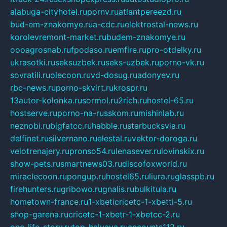
alabuga-cityhotel.ru
pornv.ru
atlantpereezd.ru
bud-em-znakomye.ru
a-cdc.ru
elektrostal-news.ru
korolevremont-market.ru
budem-znakomye.ru
oooagrosnab.ru
fpodaso.ru
emfire.ru
pro-otdelky.ru
ukrasotki.ru
seksuzbek.ru
seks-uzbek.ru
porno-vk.ru
sovratili.ru
olecoon.ru
vd-dosug.ru
adonyev.ru
rbc-news.ru
porno-skvirt.ru
krospr.ru
13autor-kolonka.ru
sormol.ru
2rich.ru
hostel-65.ru
hostserve.ru
porno-na-russkom.ru
mishinlab.ru
neznobi.ru
bigfatcc.ru
habble.ru
starbucksvia.ru
delfinet.ru
silvernano.ru
elestal.ru
vektor-doroga.ru
velotrenajery.ru
pronso54.ru
lenasever.ru
lovinskix.ru
show-pets.ru
smartnews03.ru
discofoxworld.ru
miraclecoon.ru
pongup.ru
hostel65.ru
liura.ru
glasspb.ru
firehunters.ru
gribowo.ru
gnalis.ru
bulkitula.ru
hometown-france.ru
1-xbeticricetc-1-xbetti-5.ru
shop-garena.ru
cricetc-1-xbetr-1-xbetcc-2.ru
one-life-story.ru
top-halyava.ru
accounts112.ru