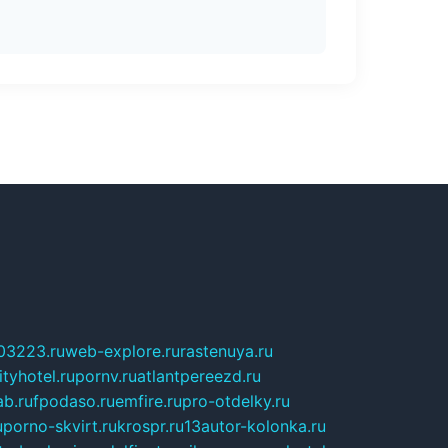
03223.ru
web-explore.ru
rastenuya.ru
tyhotel.ru
pornv.ru
atlantpereezd.ru
b.ru
fpodaso.ru
emfire.ru
pro-otdelky.ru
u
porno-skvirt.ru
krospr.ru
13autor-kolonka.ru