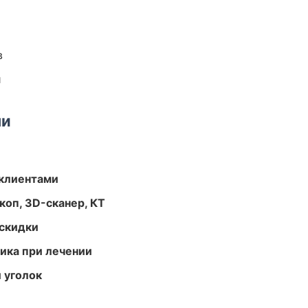
в
и
ми
 клиентами
оп, 3D-сканер, КТ
скидки
тика при лечении
 уголок