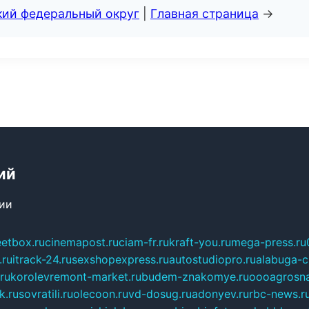
кий федеральный округ
|
Главная страница
→
ий
сии
eetbox.ru
cinemapost.ru
ciam-fr.ru
kraft-you.ru
mega-press.ru
.ru
itrack-24.ru
sexshopexpress.ru
autostudiopro.ru
alabuga-ci
ru
korolevremont-market.ru
budem-znakomye.ru
oooagrosna
k.ru
sovratili.ru
olecoon.ru
vd-dosug.ru
adonyev.ru
rbc-news.r