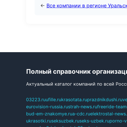
←
Все компании в регионе Уральс
Полный справочник организац
Актуальный каталог компаний по всей Рос
03223.ru
ufille.ru
krasotata.ru
prazdnikdushi.ru
v
eurovision-russia.ru
strah-news.ru
freeride-team
bud-em-znakomye.ru
a-cdc.ru
elektrostal-news.
ukrasotki.ru
seksuzbek.ru
seks-uzbek.ru
porno-v