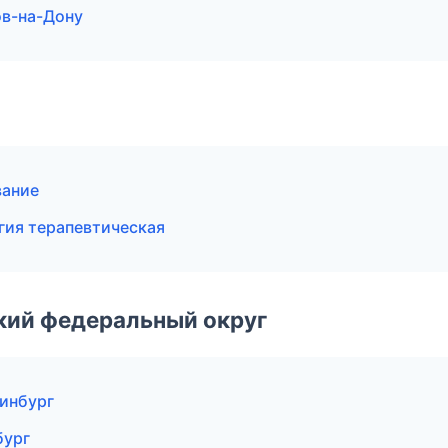
ов-на-Дону
вание
гия терапевтическая
ский федеральный округ
ринбург
бург