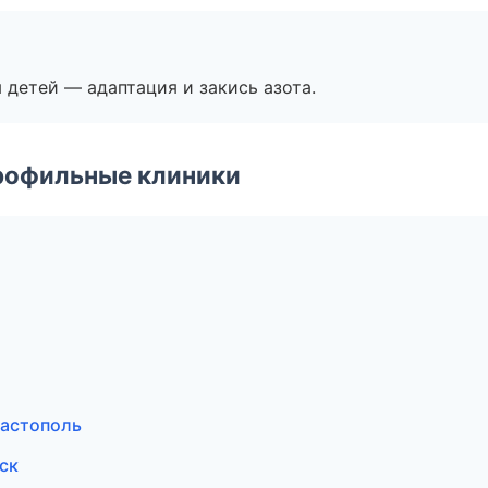
я детей — адаптация и закись азота.
рофильные клиники
вастополь
ск