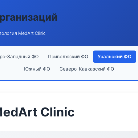
рганизаций
ология MedArt Clinic
ро-Западный ФО
Приволжский ФО
Уральский ФО
Южный ФО
Северо-Кавказский ФО
edArt Clinic