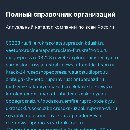
Полный справочник организаций
Актуальный каталог компаний по всей России
03223.ru
ufille.ru
krasotata.ru
prazdnikdushi.ru
veetbox.ru
cinemapost.ru
ciam-fr.ru
kraft-you.ru
mega-press.ru
03223.ru
web-explore.ru
rastenuya.ru
eurovision-russia.ru
strah-news.ru
freeride-team.ru
itrack-24.ru
sexshopexpress.ru
autostudiopro.ru
alabuga-cityhotel.ru
pornv.ru
atlantpereezd.ru
bud-em-znakomye.ru
a-cdc.ru
elektrostal-news.ru
korolevremont-market.ru
budem-znakomye.ru
oooagrosnab.ru
fpodaso.ru
emfire.ru
pro-otdelky.ru
ukrasotki.ru
seksuzbek.ru
seks-uzbek.ru
porno-vk.ru
sovratili.ru
olecoon.ru
vd-dosug.ru
adonyev.ru
rbc-news.ru
porno-skvirt.ru
krospr.ru
13autor-kolonka.ru
sormol.ru
2rich.ru
hostel-65.ru