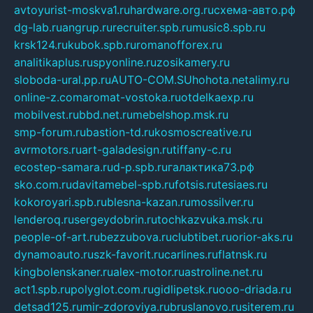
avtoyurist-moskva1.ru
hardware.org.ru
схема-авто.рф
dg-lab.ru
angrup.ru
recruiter.spb.ru
music8.spb.ru
krsk124.ru
kubok.spb.ru
romanofforex.ru
analitikaplus.ru
spyonline.ru
zosikamery.ru
sloboda-ural.pp.ru
AUTO-COM.SU
hohota.net
alimy.ru
online-z.com
aromat-vostoka.ru
otdelkaexp.ru
mobilvest.ru
bbd.net.ru
mebelshop.msk.ru
smp-forum.ru
bastion-td.ru
kosmoscreative.ru
avrmotors.ru
art-galadesign.ru
tiffany-c.ru
ecostep-samara.ru
d-p.spb.ru
галактика73.рф
sko.com.ru
davitamebel-spb.ru
fotsis.ru
tesiaes.ru
kokoroyari.spb.ru
blesna-kazan.ru
mossilver.ru
lenderoq.ru
sergeydobrin.ru
tochkazvuka.msk.ru
people-of-art.ru
bezzubova.ru
clubtibet.ru
orior-aks.ru
dynamoauto.ru
szk-favorit.ru
carlines.ru
flatnsk.ru
kingbolenskaner.ru
alex-motor.ru
astroline.net.ru
act1.spb.ru
polyglot.com.ru
gidlipetsk.ru
ooo-driada.ru
detsad125.ru
mir-zdoroviya.ru
bruslanovo.ru
siterem.ru