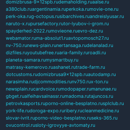
domizbrusa-9x12spb.ru
demaholding.ru
aalse.ru
a380club.ru
argentinamia.ru
perkoka.ru
movie-one.ru
perk-oka.ru
g-octopus.ru
sibarchives.ru
andreislyusar.ru
naruto-x.ru
pursefactory.ru
tor-lyubov-i-grom.ru
spayderhed-2022.ru
movieone.ru
evro-dez.ru
webamator.ru
ma-absolut1.ru
avtopomosch27.ru
nv-750.ru
news-plain.ru
nertansaga.ru
delanalad.ru
dizfiles.ru
youtubefree.ru
aria-family.ru
roadli.ru
planeta-samara.ru
mysmartbuy.ru
matrasy-kemerovo.ru
ashanet.ru
trade-farm.ru
dotcustoms.ru
domizbrusa9x12spb.ru
autodamp.ru
narasimha.ru
djcommodities.ru
nv750.ru
x-ton.ru
newsplain.ru
cardvoice.ru
modopaper.ru
manunae.ru
gbget.ru
alfeihavsalnassr.ru
madoma.ru
tajuncos.ru
petrovkasports.ru
porno-online-besplatno.ru
splclub.ru
york-life.ru
doroga-expo.ru
ribery.ru
cleanmedicine.ru
slovar-ivrit.ru
porno-video-besplatno.ru
seks-365.ru
ovucontrol.ru
sloty-igrovyye-avtomaty.ru