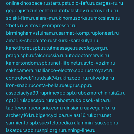
onlinekinospace.ru
startupstudio-fefu.ru
zarges-ru.ru
gegenjustizunrecht.ru
autobalashov.ru
utrovortu.ru
spiski-firm.ru
elara-m.ru
kinomusorka.ru
mkcslava.ru
2bets.ru
vintovoykompressor.ru
birminghamvsfulham.ru
sarmat-komp.ru
pioneeri.ru
amadis-chocolate.ru
shkurki-karakulya.ru
kanotiforet.spb.ru
tutmassage.ru
ecolog.org.ru
praga.spb.ru
falcorussia.ru
autodoctorservis.ru
kamertondom.spb.ru
net-life.net.ru
avto-vozim.ru
sakhcamera.ru
alliance-electro.spb.ru
stroyavt.ru
controlweb1.ru
tdsak74.ru
kinzozo-ru.ru
kvotka.ru
iron-snab.ru
costa-bella.ru
eugrus.pp.ru
associaciya39.ru
primexpo.spb.ru
bezmorchin.ru
ia2.ru
cpt21.ru
ispecspb.ru
regahost.ru
kolosok-elita.ru
tae-kwon.ru
consrio.com.ru
insiam.ru
avegainfo.ru
archery161.ru
bigencyclica.ru
vlast16.ru
korru.net
sarmiento.spb.su
extelopedia.ru
lammin-suo.spb.ru
iskatour.spb.ru
snpi.org.ru
running-line.ru