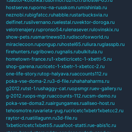
hostserve.ru
porno-na-russkom.ru
mishinlab.ru
neznobi.ru
bigfatcc.ru
habble.ru
starbucksvia.ru
delfinet.ru
silvernano.ru
elestal.ru
vektor-doroga.ru
velotrenajery.ru
pronso54.ru
lenasever.ru
lovinskix.ru
show-pets.ru
smartnews03.ru
discofoxworld.ru
miraclecoon.ru
pongup.ru
hostel65.ru
liura.ru
glasspb.ru
firehunters.ru
gribowo.ru
gnalis.ru
bulkitula.ru
hometown-france.ru
1-xbeticricetc-1-xbetti-5.ru
shop-garena.ru
cricetc-1-xbetr-1-xbetcc-2.ru
one-life-story.ru
top-halyava.ru
accounts112.ru
poka-vse-doma-2.ru
3-d-file.ru
hahahaharms.ru
g2012.ru
tst-1.ru
shaggy-cat.ru
opsmgr.ru
ev-gallery.ru
g-2012.ru
ops-mgr.ru
accounts-112.ru
csm-demo.ru
poka-vse-doma2.ru
airgungames.ru
allseo-host.ru
tehosmotre.ru
varieta-yug.ru
cricetc1xbetr1xbetcc2.ru
raytor-d.ru
atillagunn.ru
3d-file.ru
1xbeticricetc1xbetti5.ru
uafoot-statti.ru
e-abis1c.ru