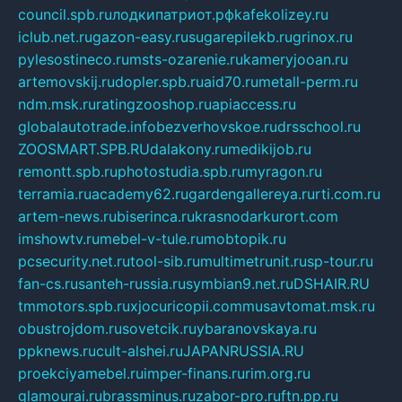
council.spb.ru
лодкипатриот.рф
kafekolizey.ru
iclub.net.ru
gazon-easy.ru
sugarepilekb.ru
grinox.ru
pylesostineco.ru
msts-ozarenie.ru
kameryjooan.ru
artemovskij.ru
dopler.spb.ru
aid70.ru
metall-perm.ru
ndm.msk.ru
ratingzooshop.ru
apiaccess.ru
globalautotrade.info
bezverhovskoe.ru
drsschool.ru
ZOOSMART.SPB.RU
dalakony.ru
medikijob.ru
remontt.spb.ru
photostudia.spb.ru
myragon.ru
terramia.ru
academy62.ru
gardengallereya.ru
rti.com.ru
artem-news.ru
biserinca.ru
krasnodarkurort.com
imshowtv.ru
mebel-v-tule.ru
mobtopik.ru
pcsecurity.net.ru
tool-sib.ru
multimetrunit.ru
sp-tour.ru
fan-cs.ru
santeh-russia.ru
symbian9.net.ru
DSHAIR.RU
tmmotors.spb.ru
xjocuricopii.com
musavtomat.msk.ru
obustrojdom.ru
sovetcik.ru
ybaranovskaya.ru
ppknews.ru
cult-alshei.ru
JAPANRUSSIA.RU
proekciyamebel.ru
imper-finans.ru
rim.org.ru
glamourai.ru
brassminus.ru
zabor-pro.ru
ftn.pp.ru