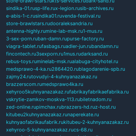
store-brawl-stars.ru
kts-services.ru
dark-sand.ru
sindika-01.ru
sp-life.ru
x-legion.ru
sib-archives.ru
e-abis-1-c.ru
sindika01.ru
venda-festival.ru
store-brawlstars.ru
dooraleksandria.ru
antenna-highly.ru
mine-lab-msk.ru
1-mus.ru
3-sex-porn.ru
ban-damn.ru
purse-factory.ru
viagra-tablet.ru
fasbags.ru
adler-jun.ru
bandamn.ru
fincontech.ru
3sexporn.ru
1mus.ru
darksand.ru
rebus-toys.ru
minelab-msk.ru
alabuga-cityhotel.ru
medsprawo-4-ka.ru
2864420.ru
blagodarenie-spb.ru
zajmy24.ru
tovudyi-4-kuhnyanazakaz.ru
brazzerscom.ru
medsprawo4ka.ru
xehyroo5kuhnyanazakaz.ru
fabrikayfabrikaefabrika.ru
vskrytie-zamkov-moskva-113.ru
biletnadom.ru
zed-online.ru
pimchax.ru
brazzers-hd.ru
z-host.ru
kitubeu2kuhnyanazakaz.ru
naperekate.ru
kuhnyaofabrikaufabrik.ru
kitubeu-2-kuhnyanazakaz.ru
xehyroo-5-kuhnyanazakaz.ru
cs-68.ru