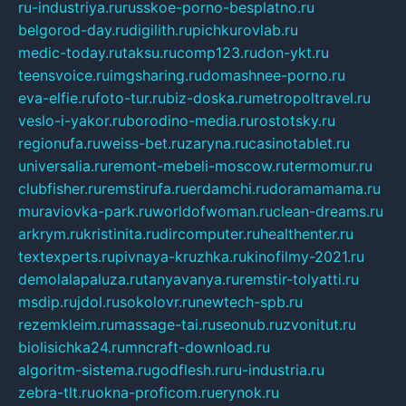
ru-industriya.ru
russkoe-porno-besplatno.ru
belgorod-day.ru
digilith.ru
pichkurovlab.ru
medic-today.ru
taksu.ru
comp123.ru
don-ykt.ru
teensvoice.ru
imgsharing.ru
domashnee-porno.ru
eva-elfie.ru
foto-tur.ru
biz-doska.ru
metropoltravel.ru
veslo-i-yakor.ru
borodino-media.ru
rostotsky.ru
regionufa.ru
weiss-bet.ru
zaryna.ru
casinotablet.ru
universalia.ru
remont-mebeli-moscow.ru
termomur.ru
clubfisher.ru
remstirufa.ru
erdamchi.ru
doramamama.ru
muraviovka-park.ru
worldofwoman.ru
clean-dreams.ru
arkrym.ru
kristinita.ru
dircomputer.ru
healthenter.ru
textexperts.ru
pivnaya-kruzhka.ru
kinofilmy-2021.ru
demolalapaluza.ru
tanyavanya.ru
remstir-tolyatti.ru
msdip.ru
jdol.ru
sokolovr.ru
newtech-spb.ru
rezemkleim.ru
massage-tai.ru
seonub.ru
zvonitut.ru
biolisichka24.ru
mncraft-download.ru
algoritm-sistema.ru
godflesh.ru
ru-industria.ru
zebra-tlt.ru
okna-proficom.ru
erynok.ru