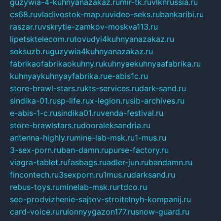
guzywia-4-kuhnyanazakaz.ru
mir-tk.ru
vlknrussia.ru
cs68.ru
vladivostok-map.ru
video-seks.ru
bankaribi.ru
raszar.ru
vskrytie-zamkov-moskva113.ru
lipetsktelecom.ru
tovudyi4kuhnyanazakaz.ru
seksuzb.ru
guzywia4kuhnyanazakaz.ru
fabrikaofabrikaokuhny.ru
kuhnyaekuhnyaafabrika.ru
kuhnyaykuhnyayfabrika.ru
e-abis1c.ru
store-brawl-stars.ru
kts-services.ru
dark-sand.ru
sindika-01.ru
sp-life.ru
x-legion.ru
sib-archives.ru
e-abis-1-c.ru
sindika01.ru
venda-festival.ru
store-brawlstars.ru
dooraleksandria.ru
antenna-highly.ru
mine-lab-msk.ru
1-mus.ru
3-sex-porn.ru
ban-damn.ru
purse-factory.ru
viagra-tablet.ru
fasbags.ru
adler-jun.ru
bandamn.ru
fincontech.ru
3sexporn.ru
1mus.ru
darksand.ru
rebus-toys.ru
minelab-msk.ru
rtdco.ru
seo-prodvizhenie-sajtov-stroitelnyh-kompanij.ru
card-voice.ru
rulonnyygazon177.ru
snow-guard.ru