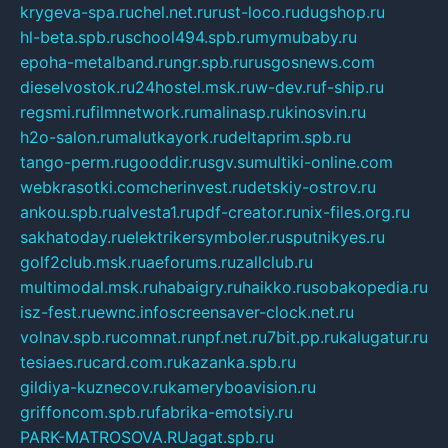
krygeva-spa.ru
chel.net.ru
rust-loco.ru
dugshop.ru
hl-beta.spb.ru
school494.spb.ru
mymubaby.ru
epoha-metalband.ru
ngr.spb.ru
rusgosnews.com
dieselvostok.ru
24hostel.msk.ru
w-dev.ru
f-ship.ru
regsmi.ru
filmnetwork.ru
malinasp.ru
kinosvin.ru
h2o-salon.ru
malutkayork.ru
deltaprim.spb.ru
tango-perm.ru
gooddir.ru
sgv.su
multiki-online.com
webkrasotki.com
cherinvest.ru
detskiy-ostrov.ru
ankou.spb.ru
alvesta1.ru
pdf-creator.ru
nix-files.org.ru
sakhatoday.ru
elektrikersymboler.ru
sputnikyes.ru
golf2club.msk.ru
aeforums.ru
zallclub.ru
multimodal.msk.ru
habaigry.ru
haikko.ru
sobakopedia.ru
isz-fest.ru
ewnc.info
screensaver-clock.net.ru
volnav.spb.ru
comnat.ru
npf.net.ru
7bit.pp.ru
kalugatur.ru
tesiaes.ru
card.com.ru
kazanka.spb.ru
gildiya-kuznecov.ru
kameryboavision.ru
griffoncom.spb.ru
fabrika-emotsiy.ru
PARK-MATROSOVA.RU
agat.spb.ru