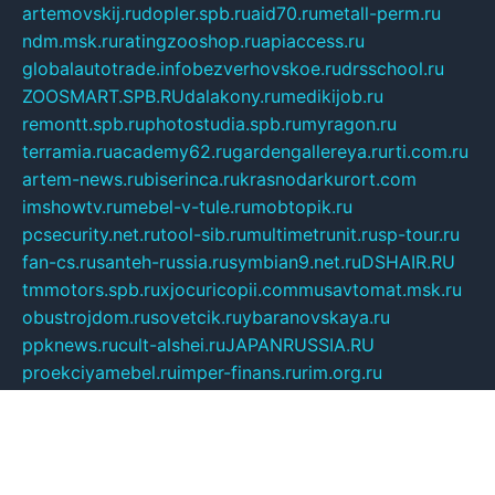
artemovskij.ru
dopler.spb.ru
aid70.ru
metall-perm.ru
ndm.msk.ru
ratingzooshop.ru
apiaccess.ru
globalautotrade.info
bezverhovskoe.ru
drsschool.ru
ZOOSMART.SPB.RU
dalakony.ru
medikijob.ru
remontt.spb.ru
photostudia.spb.ru
myragon.ru
terramia.ru
academy62.ru
gardengallereya.ru
rti.com.ru
artem-news.ru
biserinca.ru
krasnodarkurort.com
imshowtv.ru
mebel-v-tule.ru
mobtopik.ru
pcsecurity.net.ru
tool-sib.ru
multimetrunit.ru
sp-tour.ru
fan-cs.ru
santeh-russia.ru
symbian9.net.ru
DSHAIR.RU
tmmotors.spb.ru
xjocuricopii.com
musavtomat.msk.ru
obustrojdom.ru
sovetcik.ru
ybaranovskaya.ru
ppknews.ru
cult-alshei.ru
JAPANRUSSIA.RU
proekciyamebel.ru
imper-finans.ru
rim.org.ru
glamourai.ru
brassminus.ru
zabor-pro.ru
ftn.pp.ru
dorogoe58.ru
laimengpacker.ru
kuzova-zapchasti.ru
sageerp.ru
taxodrom.ru
dsrazvitie.ru
hardcity.net.ru
ratinghomegames.ru
topservice25.ru
gubernyan.ru