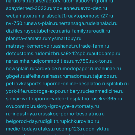
naruto-x.ru
pursefactory.ru
tor-lyubov-i-grom.ru
spayderhed-2022.ru
movieone.ru
evro-dez.ru
webamator.ru
ma-absolut1.ru
avtopomosch27.ru
nv-750.ru
news-plain.ru
nertansaga.ru
delanalad.ru
dizfiles.ru
youtubefree.ru
aria-family.ru
roadli.ru
planeta-samara.ru
mysmartbuy.ru
matrasy-kemerovo.ru
ashanet.ru
trade-farm.ru
dotcustoms.ru
domizbrusa9x12spb.ru
autodamp.ru
narasimha.ru
djcommodities.ru
nv750.ru
x-ton.ru
newsplain.ru
cardvoice.ru
modopaper.ru
manunae.ru
gbget.ru
alfeihavsalnassr.ru
madoma.ru
tajuncos.ru
petrovkasports.ru
porno-online-besplatno.ru
splclub.ru
york-life.ru
doroga-expo.ru
ribery.ru
cleanmedicine.ru
slovar-ivrit.ru
porno-video-besplatno.ru
seks-365.ru
ovucontrol.ru
sloty-igrovyye-avtomaty.ru
ru-industriya.ru
russkoe-porno-besplatno.ru
belgorod-day.ru
digilith.ru
pichkurovlab.ru
medic-today.ru
taksu.ru
comp123.ru
don-ykt.ru