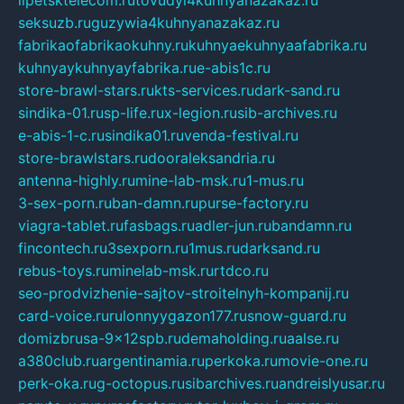
lipetsktelecom.ru
tovudyi4kuhnyanazakaz.ru
seksuzb.ru
guzywia4kuhnyanazakaz.ru
fabrikaofabrikaokuhny.ru
kuhnyaekuhnyaafabrika.ru
kuhnyaykuhnyayfabrika.ru
e-abis1c.ru
store-brawl-stars.ru
kts-services.ru
dark-sand.ru
sindika-01.ru
sp-life.ru
x-legion.ru
sib-archives.ru
e-abis-1-c.ru
sindika01.ru
venda-festival.ru
store-brawlstars.ru
dooraleksandria.ru
antenna-highly.ru
mine-lab-msk.ru
1-mus.ru
3-sex-porn.ru
ban-damn.ru
purse-factory.ru
viagra-tablet.ru
fasbags.ru
adler-jun.ru
bandamn.ru
fincontech.ru
3sexporn.ru
1mus.ru
darksand.ru
rebus-toys.ru
minelab-msk.ru
rtdco.ru
seo-prodvizhenie-sajtov-stroitelnyh-kompanij.ru
card-voice.ru
rulonnyygazon177.ru
snow-guard.ru
domizbrusa-9x12spb.ru
demaholding.ru
aalse.ru
a380club.ru
argentinamia.ru
perkoka.ru
movie-one.ru
perk-oka.ru
g-octopus.ru
sibarchives.ru
andreislyusar.ru