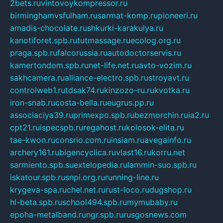
2bets.ru
vintovoykompressor.ru
birminghamvsfulham.ru
sarmat-komp.ru
pioneeri.ru
amadis-chocolate.ru
shkurki-karakulya.ru
kanotiforet.spb.ru
tutmassage.ru
ecolog.org.ru
praga.spb.ru
falcorussia.ru
autodoctorservis.ru
kamertondom.spb.ru
net-life.net.ru
avto-vozim.ru
sakhcamera.ru
alliance-electro.spb.ru
stroyavt.ru
controlweb1.ru
tdsak74.ru
kinzozo-ru.ru
kvotka.ru
iron-snab.ru
costa-bella.ru
eugrus.pp.ru
associaciya39.ru
primexpo.spb.ru
bezmorchin.ru
ia2.ru
cpt21.ru
ispecspb.ru
regahost.ru
kolosok-elita.ru
tae-kwon.ru
consrio.com.ru
insiam.ru
avegainfo.ru
archery161.ru
bigencyclica.ru
vlast16.ru
korru.net
sarmiento.spb.su
extelopedia.ru
lammin-suo.spb.ru
iskatour.spb.ru
snpi.org.ru
running-line.ru
krygeva-spa.ru
chel.net.ru
rust-loco.ru
dugshop.ru
hl-beta.spb.ru
school494.spb.ru
mymubaby.ru
epoha-metalband.ru
ngr.spb.ru
rusgosnews.com