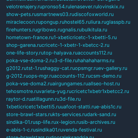
velotrenajery.ru
pronso54.ru
lenasever.ru
lovinskix.ru
show-pets.ru
smartnews03.ru
discofoxworld.ru
miraclecoon.ru
pongup.ru
hostel65.ru
liura.ru
glasspb.ru
firehunters.ru
gribowo.ru
gnalis.ru
bulkitula.ru
hometown-france.ru
1-xbeticricetc-1-xbetti-5.ru
shop-garena.ru
cricetc-1-xbetr-1-xbetcc-2.ru
one-life-story.ru
top-halyava.ru
accounts112.ru
poka-vse-doma-2.ru
3-d-file.ru
hahahaharms.ru
g2012.ru
tst-1.ru
shaggy-cat.ru
opsmgr.ru
ev-gallery.ru
g-2012.ru
ops-mgr.ru
accounts-112.ru
csm-demo.ru
poka-vse-doma2.ru
airgungames.ru
allseo-host.ru
tehosmotre.ru
varieta-yug.ru
cricetc1xbetr1xbetcc2.ru
raytor-d.ru
atillagunn.ru
3d-file.ru
1xbeticricetc1xbetti5.ru
uafoot-statti.ru
e-abis1c.ru
store-brawl-stars.ru
kts-services.ru
dark-sand.ru
sindika-01.ru
sp-life.ru
x-legion.ru
sib-archives.ru
e-abis-1-c.ru
sindika01.ru
venda-festival.ru
store-brawlstars.ru
dooraleksandria.ru