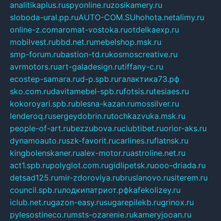
analitikaplus.ru
spyonline.ru
zosikamery.ru
sloboda-ural.pp.ru
AUTO-COM.SU
hohota.net
alimy.ru
online-z.com
aromat-vostoka.ru
otdelkaexp.ru
mobilvest.ru
bbd.net.ru
mebelshop.msk.ru
smp-forum.ru
bastion-td.ru
kosmoscreative.ru
avrmotors.ru
art-galadesign.ru
tiffany-c.ru
ecostep-samara.ru
d-p.spb.ru
галактика73.рф
sko.com.ru
davitamebel-spb.ru
fotsis.ru
tesiaes.ru
kokoroyari.spb.ru
blesna-kazan.ru
mossilver.ru
lenderoq.ru
sergeydobrin.ru
tochkazvuka.msk.ru
people-of-art.ru
bezzubova.ru
clubtibet.ru
orior-aks.ru
dynamoauto.ru
szk-favorit.ru
carlines.ru
flatnsk.ru
kingbolenskaner.ru
alex-motor.ru
astroline.net.ru
act1.spb.ru
polyglot.com.ru
gidlipetsk.ru
ooo-driada.ru
detsad125.ru
mir-zdoroviya.ru
bruslanovo.ru
siterem.ru
council.spb.ru
лодкипатриот.рф
kafekolizey.ru
iclub.net.ru
gazon-easy.ru
sugarepilekb.ru
grinox.ru
pylesostineco.ru
msts-ozarenie.ru
kameryjooan.ru