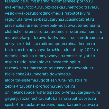
teensvoice.ru
imgsharing.ru
domashnee-porno.ru
eva-elfie.ru
foto-tur.ru
biz-doska.ru
metropoltravel.ru
veslo-i-yakor.ru
borodino-media.ru
rostotsky.ru
regionufa.ru
weiss-bet.ru
zaryna.ru
casinotablet.ru
universalia.ru
remont-mebeli-moscow.ru
termomur.ru
clubfisher.ru
remstirufa.ru
erdamchi.ru
doramamama.ru
muraviovka-park.ru
worldofwoman.ru
clean-dreams.ru
arkrym.ru
kristinita.ru
dircomputer.ru
healthenter.ru
textexperts.ru
pivnaya-kruzhka.ru
kinofilmy-2021.ru
demolalapaluza.ru
tanyavanya.ru
remstir-tolyatti.ru
msdip.ru
jdol.ru
sokolovr.ru
newtech-spb.ru
rezemkleim.ru
massage-tai.ru
seonub.ru
zvonitut.ru
biolisichka24.ru
mncraft-download.ru
algoritm-sistema.ru
godflesh.ru
ru-industria.ru
zebra-tlt.ru
okna-proficom.ru
erynok.ru
onlinekinospace.ru
startupstudio-fefu.ru
zarges-ru.ru
gegenjustizunrecht.ru
autobalashov.ru
utrovortu.ru
spiski-firm.ru
elara-m.ru
kinomusorka.ru
mkcslava.ru