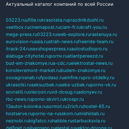
Актуальный каталог компаний по всей России
03223.ru
ufille.ru
krasotata.ru
prazdnikdushi.ru
veetbox.ru
cinemapost.ru
ciam-fr.ru
kraft-you.ru
mega-press.ru
03223.ru
web-explore.ru
rastenuya.ru
eurovision-russia.ru
strah-news.ru
freeride-team.ru
itrack-24.ru
sexshopexpress.ru
autostudiopro.ru
alabuga-cityhotel.ru
pornv.ru
atlantpereezd.ru
bud-em-znakomye.ru
a-cdc.ru
elektrostal-news.ru
korolevremont-market.ru
budem-znakomye.ru
oooagrosnab.ru
fpodaso.ru
emfire.ru
pro-otdelky.ru
ukrasotki.ru
seksuzbek.ru
seks-uzbek.ru
porno-vk.ru
sovratili.ru
olecoon.ru
vd-dosug.ru
adonyev.ru
rbc-news.ru
porno-skvirt.ru
krospr.ru
13autor-kolonka.ru
sormol.ru
2rich.ru
hostel-65.ru
hostserve.ru
porno-na-russkom.ru
mishinlab.ru
neznobi.ru
bigfatcc.ru
habble.ru
starbucksvia.ru
delfinet.ru
silvernano.ru
elestal.ru
vektor-doroga.ru