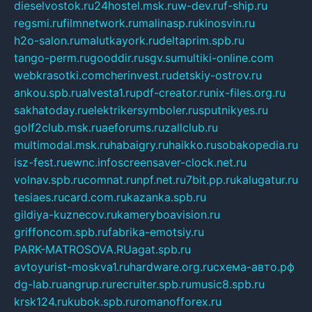
dieselvostok.ru
24hostel.msk.ru
w-dev.ru
f-ship.ru
regsmi.ru
filmnetwork.ru
malinasp.ru
kinosvin.ru
h2o-salon.ru
malutkayork.ru
deltaprim.spb.ru
tango-perm.ru
gooddir.ru
sgv.su
multiki-online.com
webkrasotki.com
cherinvest.ru
detskiy-ostrov.ru
ankou.spb.ru
alvesta1.ru
pdf-creator.ru
nix-files.org.ru
sakhatoday.ru
elektrikersymboler.ru
sputnikyes.ru
golf2club.msk.ru
aeforums.ru
zallclub.ru
multimodal.msk.ru
habaigry.ru
haikko.ru
sobakopedia.ru
isz-fest.ru
ewnc.info
screensaver-clock.net.ru
volnav.spb.ru
comnat.ru
npf.net.ru
7bit.pp.ru
kalugatur.ru
tesiaes.ru
card.com.ru
kazanka.spb.ru
gildiya-kuznecov.ru
kameryboavision.ru
griffoncom.spb.ru
fabrika-emotsiy.ru
PARK-MATROSOVA.RU
agat.spb.ru
avtoyurist-moskva1.ru
hardware.org.ru
схема-авто.рф
dg-lab.ru
angrup.ru
recruiter.spb.ru
music8.spb.ru
krsk124.ru
kubok.spb.ru
romanofforex.ru