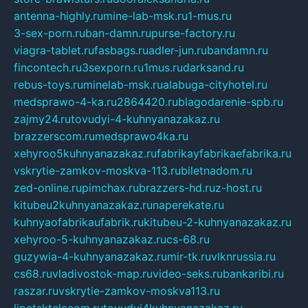
antenna-highly.ru
mine-lab-msk.ru
1-mus.ru
3-sex-porn.ru
ban-damn.ru
purse-factory.ru
viagra-tablet.ru
fasbags.ru
adler-jun.ru
bandamn.ru
fincontech.ru
3sexporn.ru
1mus.ru
darksand.ru
rebus-toys.ru
minelab-msk.ru
alabuga-cityhotel.ru
medsprawo-4-ka.ru
2864420.ru
blagodarenie-spb.ru
zajmy24.ru
tovudyi-4-kuhnyanazakaz.ru
brazzerscom.ru
medsprawo4ka.ru
xehyroo5kuhnyanazakaz.ru
fabrikayfabrikaefabrika.ru
vskrytie-zamkov-moskva-113.ru
biletnadom.ru
zed-online.ru
pimchax.ru
brazzers-hd.ru
z-host.ru
kitubeu2kuhnyanazakaz.ru
naperekate.ru
kuhnyaofabrikaufabrik.ru
kitubeu-2-kuhnyanazakaz.ru
xehyroo-5-kuhnyanazakaz.ru
cs-68.ru
guzywia-4-kuhnyanazakaz.ru
mir-tk.ru
vlknrussia.ru
cs68.ru
vladivostok-map.ru
video-seks.ru
bankaribi.ru
raszar.ru
vskrytie-zamkov-moskva113.ru