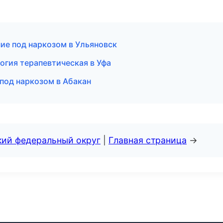
ние под наркозом в Ульяновск
гия терапевтическая в Уфа
 под наркозом в Абакан
кий федеральный округ
|
Главная страница
→