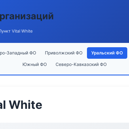
рганизаций
ункт Vital White
ро-Западный ФО
Приволжский ФО
Уральский ФО
Южный ФО
Северо-Кавказский ФО
l White