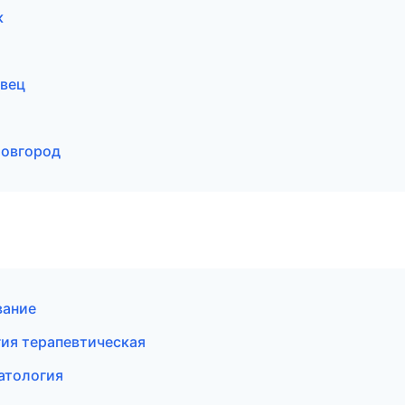
к
овец
Новгород
вание
ия терапевтическая
атология