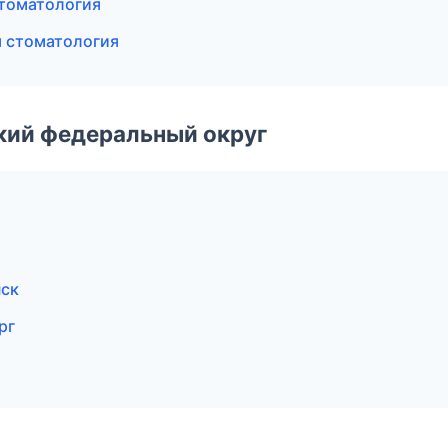
стоматология
я стоматология
ский федеральный округ
нск
рг