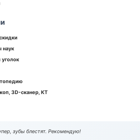
и
ми
скидки
ы наук
 уголок
ортопедию
оп, 3D-сканер, КТ
пер, зубы блестят. Рекомендую!