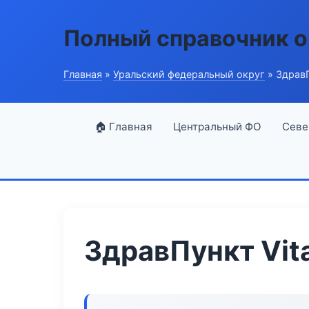
Полный справочник о
Главная
»
Уральский федеральный округ
» ЗдравП
🏠 Главная
Центральный ФО
Севе
ЗдравПункт Vita