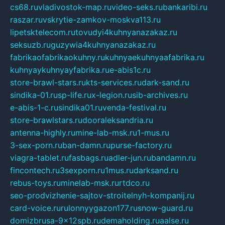
cs68.ru
vladivostok-map.ru
video-seks.ru
bankaribi.ru
raszar.ru
vskrytie-zamkov-moskva113.ru
lipetsktelecom.ru
tovudyi4kuhnyanazakaz.ru
seksuzb.ru
guzywia4kuhnyanazakaz.ru
fabrikaofabrikaokuhny.ru
kuhnyaekuhnyaafabrika.ru
kuhnyaykuhnyayfabrika.ru
e-abis1c.ru
store-brawl-stars.ru
kts-services.ru
dark-sand.ru
sindika-01.ru
sp-life.ru
x-legion.ru
sib-archives.ru
e-abis-1-c.ru
sindika01.ru
venda-festival.ru
store-brawlstars.ru
dooraleksandria.ru
antenna-highly.ru
mine-lab-msk.ru
1-mus.ru
3-sex-porn.ru
ban-damn.ru
purse-factory.ru
viagra-tablet.ru
fasbags.ru
adler-jun.ru
bandamn.ru
fincontech.ru
3sexporn.ru
1mus.ru
darksand.ru
rebus-toys.ru
minelab-msk.ru
rtdco.ru
seo-prodvizhenie-sajtov-stroitelnyh-kompanij.ru
card-voice.ru
rulonnyygazon177.ru
snow-guard.ru
domizbrusa-9x12spb.ru
demaholding.ru
aalse.ru