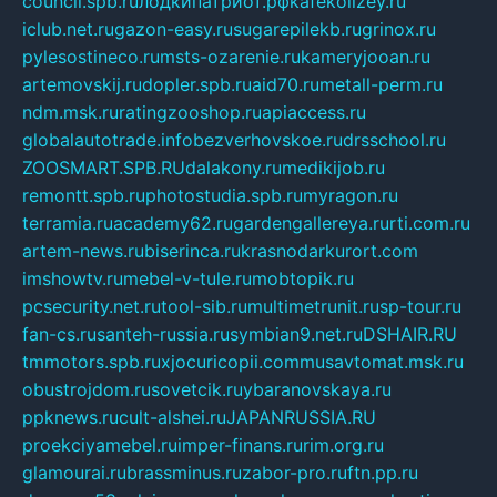
council.spb.ru
лодкипатриот.рф
kafekolizey.ru
iclub.net.ru
gazon-easy.ru
sugarepilekb.ru
grinox.ru
pylesostineco.ru
msts-ozarenie.ru
kameryjooan.ru
artemovskij.ru
dopler.spb.ru
aid70.ru
metall-perm.ru
ndm.msk.ru
ratingzooshop.ru
apiaccess.ru
globalautotrade.info
bezverhovskoe.ru
drsschool.ru
ZOOSMART.SPB.RU
dalakony.ru
medikijob.ru
remontt.spb.ru
photostudia.spb.ru
myragon.ru
terramia.ru
academy62.ru
gardengallereya.ru
rti.com.ru
artem-news.ru
biserinca.ru
krasnodarkurort.com
imshowtv.ru
mebel-v-tule.ru
mobtopik.ru
pcsecurity.net.ru
tool-sib.ru
multimetrunit.ru
sp-tour.ru
fan-cs.ru
santeh-russia.ru
symbian9.net.ru
DSHAIR.RU
tmmotors.spb.ru
xjocuricopii.com
musavtomat.msk.ru
obustrojdom.ru
sovetcik.ru
ybaranovskaya.ru
ppknews.ru
cult-alshei.ru
JAPANRUSSIA.RU
proekciyamebel.ru
imper-finans.ru
rim.org.ru
glamourai.ru
brassminus.ru
zabor-pro.ru
ftn.pp.ru