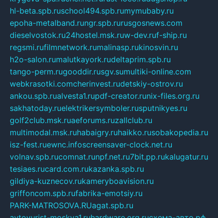
hl-beta.spb.ru
school494.spb.ru
mymubaby.ru
epoha-metalband.ru
ngr.spb.ru
rusgosnews.com
dieselvostok.ru
24hostel.msk.ru
w-dev.ru
f-ship.ru
regsmi.ru
filmnetwork.ru
malinasp.ru
kinosvin.ru
h2o-salon.ru
malutkayork.ru
deltaprim.spb.ru
tango-perm.ru
gooddir.ru
sgv.su
multiki-online.com
webkrasotki.com
cherinvest.ru
detskiy-ostrov.ru
ankou.spb.ru
alvesta1.ru
pdf-creator.ru
nix-files.org.ru
sakhatoday.ru
elektrikersymboler.ru
sputnikyes.ru
golf2club.msk.ru
aeforums.ru
zallclub.ru
multimodal.msk.ru
habaigry.ru
haikko.ru
sobakopedia.ru
isz-fest.ru
ewnc.info
screensaver-clock.net.ru
volnav.spb.ru
comnat.ru
npf.net.ru
7bit.pp.ru
kalugatur.ru
tesiaes.ru
card.com.ru
kazanka.spb.ru
gildiya-kuznecov.ru
kameryboavision.ru
griffoncom.spb.ru
fabrika-emotsiy.ru
PARK-MATROSOVA.RU
agat.spb.ru
avtoyurist-moskva1.ru
hardware.org.ru
схема-авто.рф