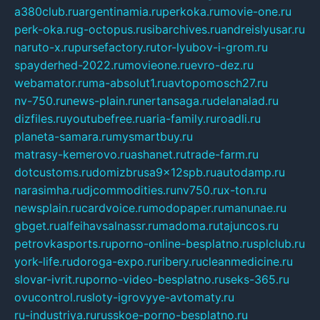
a380club.ru
argentinamia.ru
perkoka.ru
movie-one.ru
perk-oka.ru
g-octopus.ru
sibarchives.ru
andreislyusar.ru
naruto-x.ru
pursefactory.ru
tor-lyubov-i-grom.ru
spayderhed-2022.ru
movieone.ru
evro-dez.ru
webamator.ru
ma-absolut1.ru
avtopomosch27.ru
nv-750.ru
news-plain.ru
nertansaga.ru
delanalad.ru
dizfiles.ru
youtubefree.ru
aria-family.ru
roadli.ru
planeta-samara.ru
mysmartbuy.ru
matrasy-kemerovo.ru
ashanet.ru
trade-farm.ru
dotcustoms.ru
domizbrusa9x12spb.ru
autodamp.ru
narasimha.ru
djcommodities.ru
nv750.ru
x-ton.ru
newsplain.ru
cardvoice.ru
modopaper.ru
manunae.ru
gbget.ru
alfeihavsalnassr.ru
madoma.ru
tajuncos.ru
petrovkasports.ru
porno-online-besplatno.ru
splclub.ru
york-life.ru
doroga-expo.ru
ribery.ru
cleanmedicine.ru
slovar-ivrit.ru
porno-video-besplatno.ru
seks-365.ru
ovucontrol.ru
sloty-igrovyye-avtomaty.ru
ru-industriya.ru
russkoe-porno-besplatno.ru