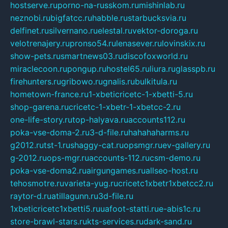
hostserve.ru
porno-na-russkom.ru
mishinlab.ru
neznobi.ru
bigfatcc.ru
habble.ru
starbucksvia.ru
delfinet.ru
silvernano.ru
elestal.ru
vektor-doroga.ru
velotrenajery.ru
pronso54.ru
lenasever.ru
lovinskix.ru
show-pets.ru
smartnews03.ru
discofoxworld.ru
miraclecoon.ru
pongup.ru
hostel65.ru
liura.ru
glasspb.ru
firehunters.ru
gribowo.ru
gnalis.ru
bulkitula.ru
hometown-france.ru
1-xbeticricetc-1-xbetti-5.ru
shop-garena.ru
cricetc-1-xbetr-1-xbetcc-2.ru
one-life-story.ru
top-halyava.ru
accounts112.ru
poka-vse-doma-2.ru
3-d-file.ru
hahahaharms.ru
g2012.ru
tst-1.ru
shaggy-cat.ru
opsmgr.ru
ev-gallery.ru
g-2012.ru
ops-mgr.ru
accounts-112.ru
csm-demo.ru
poka-vse-doma2.ru
airgungames.ru
allseo-host.ru
tehosmotre.ru
varieta-yug.ru
cricetc1xbetr1xbetcc2.ru
raytor-d.ru
atillagunn.ru
3d-file.ru
1xbeticricetc1xbetti5.ru
uafoot-statti.ru
e-abis1c.ru
store-brawl-stars.ru
kts-services.ru
dark-sand.ru