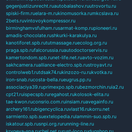
gegenjustizunrecht.ru
autobalashov.ru
utrovortu.ru
spiski-firm.ru
elara-m.ru
kinomusorka.ru
mkcslava.ru
2bets.ru
vintovoykompressor.ru
birminghamvsfulham.ru
sarmat-komp.ru
pioneeri.ru
amadis-chocolate.ru
shkurki-karakulya.ru
kanotiforet.spb.ru
tutmassage.ru
ecolog.org.ru
praga.spb.ru
falcorussia.ru
autodoctorservis.ru
kamertondom.spb.ru
net-life.net.ru
avto-vozim.ru
sakhcamera.ru
alliance-electro.spb.ru
stroyavt.ru
controlweb1.ru
tdsak74.ru
kinzozo-ru.ru
kvotka.ru
iron-snab.ru
costa-bella.ru
eugrus.pp.ru
associaciya39.ru
primexpo.spb.ru
bezmorchin.ru
ia2.ru
cpt21.ru
ispecspb.ru
regahost.ru
kolosok-elita.ru
tae-kwon.ru
consrio.com.ru
insiam.ru
avegainfo.ru
archery161.ru
bigencyclica.ru
vlast16.ru
korru.net
sarmiento.spb.su
extelopedia.ru
lammin-suo.spb.ru
iskatour.spb.ru
snpi.org.ru
running-line.ru
krygeva-spa.ru
chel.net.ru
rust-loco.ru
dugshop.ru