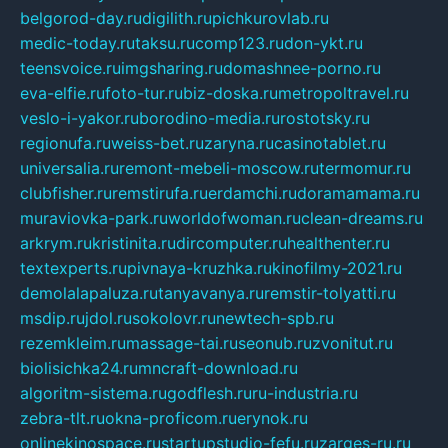
belgorod-day.ru
digilith.ru
pichkurovlab.ru
medic-today.ru
taksu.ru
comp123.ru
don-ykt.ru
teensvoice.ru
imgsharing.ru
domashnee-porno.ru
eva-elfie.ru
foto-tur.ru
biz-doska.ru
metropoltravel.ru
veslo-i-yakor.ru
borodino-media.ru
rostotsky.ru
regionufa.ru
weiss-bet.ru
zaryna.ru
casinotablet.ru
universalia.ru
remont-mebeli-moscow.ru
termomur.ru
clubfisher.ru
remstirufa.ru
erdamchi.ru
doramamama.ru
muraviovka-park.ru
worldofwoman.ru
clean-dreams.ru
arkrym.ru
kristinita.ru
dircomputer.ru
healthenter.ru
textexperts.ru
pivnaya-kruzhka.ru
kinofilmy-2021.ru
demolalapaluza.ru
tanyavanya.ru
remstir-tolyatti.ru
msdip.ru
jdol.ru
sokolovr.ru
newtech-spb.ru
rezemkleim.ru
massage-tai.ru
seonub.ru
zvonitut.ru
biolisichka24.ru
mncraft-download.ru
algoritm-sistema.ru
godflesh.ru
ru-industria.ru
zebra-tlt.ru
okna-proficom.ru
erynok.ru
onlinekinospace.ru
startupstudio-fefu.ru
zarges-ru.ru