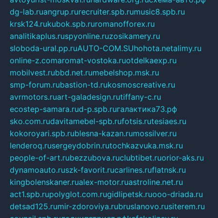
dg-lab.ru
angrup.ru
recruiter.spb.ru
music8.spb.ru
krsk124.ru
kubok.spb.ru
romanofforex.ru
analitikaplus.ru
spyonline.ru
zosikamery.ru
sloboda-ural.pp.ru
AUTO-COM.SU
hohota.net
alimy.ru
online-z.com
aromat-vostoka.ru
otdelkaexp.ru
mobilvest.ru
bbd.net.ru
mebelshop.msk.ru
smp-forum.ru
bastion-td.ru
kosmoscreative.ru
avrmotors.ru
art-galadesign.ru
tiffany-c.ru
ecostep-samara.ru
d-p.spb.ru
галактика73.рф
sko.com.ru
davitamebel-spb.ru
fotsis.ru
tesiaes.ru
kokoroyari.spb.ru
blesna-kazan.ru
mossilver.ru
lenderoq.ru
sergeydobrin.ru
tochkazvuka.msk.ru
people-of-art.ru
bezzubova.ru
clubtibet.ru
orior-aks.ru
dynamoauto.ru
szk-favorit.ru
carlines.ru
flatnsk.ru
kingbolenskaner.ru
alex-motor.ru
astroline.net.ru
act1.spb.ru
polyglot.com.ru
gidlipetsk.ru
ooo-driada.ru
detsad125.ru
mir-zdoroviya.ru
bruslanovo.ru
siterem.ru