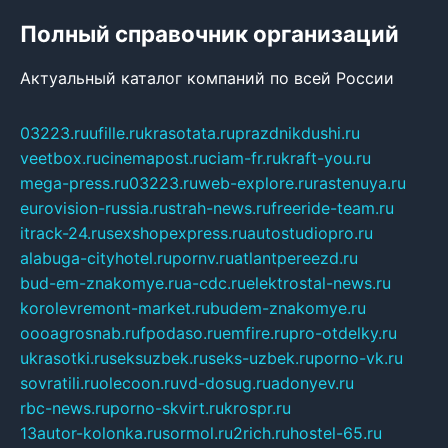
Полный справочник организаций
Актуальный каталог компаний по всей России
03223.ru
ufille.ru
krasotata.ru
prazdnikdushi.ru
veetbox.ru
cinemapost.ru
ciam-fr.ru
kraft-you.ru
mega-press.ru
03223.ru
web-explore.ru
rastenuya.ru
eurovision-russia.ru
strah-news.ru
freeride-team.ru
itrack-24.ru
sexshopexpress.ru
autostudiopro.ru
alabuga-cityhotel.ru
pornv.ru
atlantpereezd.ru
bud-em-znakomye.ru
a-cdc.ru
elektrostal-news.ru
korolevremont-market.ru
budem-znakomye.ru
oooagrosnab.ru
fpodaso.ru
emfire.ru
pro-otdelky.ru
ukrasotki.ru
seksuzbek.ru
seks-uzbek.ru
porno-vk.ru
sovratili.ru
olecoon.ru
vd-dosug.ru
adonyev.ru
rbc-news.ru
porno-skvirt.ru
krospr.ru
13autor-kolonka.ru
sormol.ru
2rich.ru
hostel-65.ru