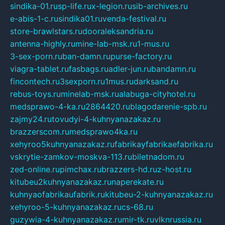
sindika-01.ru
sp-life.ru
x-legion.ru
sib-archives.ru
e-abis-1-c.ru
sindika01.ru
venda-festival.ru
store-brawlstars.ru
dooraleksandria.ru
antenna-highly.ru
mine-lab-msk.ru
1-mus.ru
3-sex-porn.ru
ban-damn.ru
purse-factory.ru
viagra-tablet.ru
fasbags.ru
adler-jun.ru
bandamn.ru
fincontech.ru
3sexporn.ru
1mus.ru
darksand.ru
rebus-toys.ru
minelab-msk.ru
alabuga-cityhotel.ru
medsprawo-4-ka.ru
2864420.ru
blagodarenie-spb.ru
zajmy24.ru
tovudyi-4-kuhnyanazakaz.ru
brazzerscom.ru
medsprawo4ka.ru
xehyroo5kuhnyanazakaz.ru
fabrikayfabrikaefabrika.ru
vskrytie-zamkov-moskva-113.ru
biletnadom.ru
zed-online.ru
pimchax.ru
brazzers-hd.ru
z-host.ru
kitubeu2kuhnyanazakaz.ru
naperekate.ru
kuhnyaofabrikaufabrik.ru
kitubeu-2-kuhnyanazakaz.ru
xehyroo-5-kuhnyanazakaz.ru
cs-68.ru
guzywia-4-kuhnyanazakaz.ru
mir-tk.ru
vlknrussia.ru