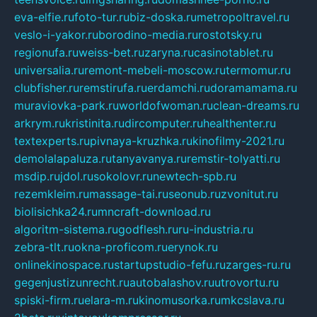
eva-elfie.ru
foto-tur.ru
biz-doska.ru
metropoltravel.ru
veslo-i-yakor.ru
borodino-media.ru
rostotsky.ru
regionufa.ru
weiss-bet.ru
zaryna.ru
casinotablet.ru
universalia.ru
remont-mebeli-moscow.ru
termomur.ru
clubfisher.ru
remstirufa.ru
erdamchi.ru
doramamama.ru
muraviovka-park.ru
worldofwoman.ru
clean-dreams.ru
arkrym.ru
kristinita.ru
dircomputer.ru
healthenter.ru
textexperts.ru
pivnaya-kruzhka.ru
kinofilmy-2021.ru
demolalapaluza.ru
tanyavanya.ru
remstir-tolyatti.ru
msdip.ru
jdol.ru
sokolovr.ru
newtech-spb.ru
rezemkleim.ru
massage-tai.ru
seonub.ru
zvonitut.ru
biolisichka24.ru
mncraft-download.ru
algoritm-sistema.ru
godflesh.ru
ru-industria.ru
zebra-tlt.ru
okna-proficom.ru
erynok.ru
onlinekinospace.ru
startupstudio-fefu.ru
zarges-ru.ru
gegenjustizunrecht.ru
autobalashov.ru
utrovortu.ru
spiski-firm.ru
elara-m.ru
kinomusorka.ru
mkcslava.ru