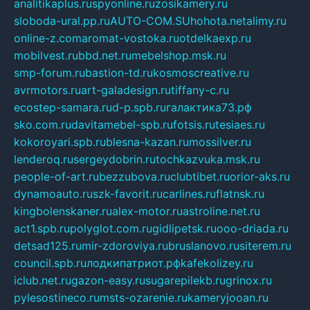
analitikaplus.ru
spyonline.ru
zosikamery.ru
sloboda-ural.pp.ru
AUTO-COM.SU
hohota.net
alimy.ru
online-z.com
aromat-vostoka.ru
otdelkaexp.ru
mobilvest.ru
bbd.net.ru
mebelshop.msk.ru
smp-forum.ru
bastion-td.ru
kosmoscreative.ru
avrmotors.ru
art-galadesign.ru
tiffany-c.ru
ecostep-samara.ru
d-p.spb.ru
галактика73.рф
sko.com.ru
davitamebel-spb.ru
fotsis.ru
tesiaes.ru
kokoroyari.spb.ru
blesna-kazan.ru
mossilver.ru
lenderoq.ru
sergeydobrin.ru
tochkazvuka.msk.ru
people-of-art.ru
bezzubova.ru
clubtibet.ru
orior-aks.ru
dynamoauto.ru
szk-favorit.ru
carlines.ru
flatnsk.ru
kingbolenskaner.ru
alex-motor.ru
astroline.net.ru
act1.spb.ru
polyglot.com.ru
gidlipetsk.ru
ooo-driada.ru
detsad125.ru
mir-zdoroviya.ru
bruslanovo.ru
siterem.ru
council.spb.ru
лодкипатриот.рф
kafekolizey.ru
iclub.net.ru
gazon-easy.ru
sugarepilekb.ru
grinox.ru
pylesostineco.ru
msts-ozarenie.ru
kameryjooan.ru