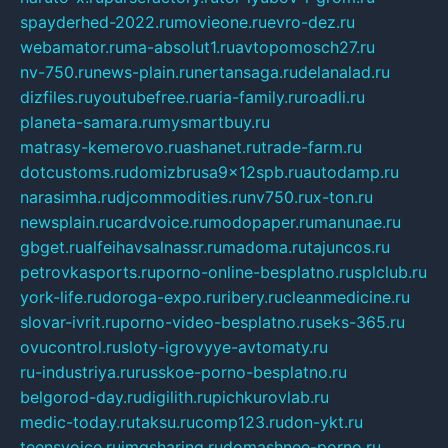
spayderhed-2022.ru
movieone.ru
evro-dez.ru
webamator.ru
ma-absolut1.ru
avtopomosch27.ru
nv-750.ru
news-plain.ru
nertansaga.ru
delanalad.ru
dizfiles.ru
youtubefree.ru
aria-family.ru
roadli.ru
planeta-samara.ru
mysmartbuy.ru
matrasy-kemerovo.ru
ashanet.ru
trade-farm.ru
dotcustoms.ru
domizbrusa9x12spb.ru
autodamp.ru
narasimha.ru
djcommodities.ru
nv750.ru
x-ton.ru
newsplain.ru
cardvoice.ru
modopaper.ru
manunae.ru
gbget.ru
alfeihavsalnassr.ru
madoma.ru
tajuncos.ru
petrovkasports.ru
porno-online-besplatno.ru
splclub.ru
york-life.ru
doroga-expo.ru
ribery.ru
cleanmedicine.ru
slovar-ivrit.ru
porno-video-besplatno.ru
seks-365.ru
ovucontrol.ru
sloty-igrovyye-avtomaty.ru
ru-industriya.ru
russkoe-porno-besplatno.ru
belgorod-day.ru
digilith.ru
pichkurovlab.ru
medic-today.ru
taksu.ru
comp123.ru
don-ykt.ru
teensvoice.ru
imgsharing.ru
domashnee-porno.ru