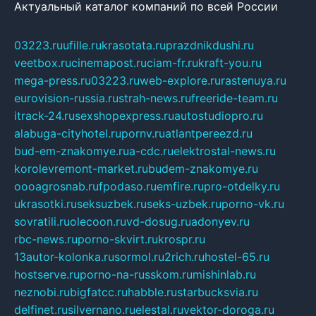
Актуальный каталог компаний по всей России
03223.ru
ufille.ru
krasotata.ru
prazdnikdushi.ru
veetbox.ru
cinemapost.ru
ciam-fr.ru
kraft-you.ru
mega-press.ru
03223.ru
web-explore.ru
rastenuya.ru
eurovision-russia.ru
strah-news.ru
freeride-team.ru
itrack-24.ru
sexshopexpress.ru
autostudiopro.ru
alabuga-cityhotel.ru
pornv.ru
atlantpereezd.ru
bud-em-znakomye.ru
a-cdc.ru
elektrostal-news.ru
korolevremont-market.ru
budem-znakomye.ru
oooagrosnab.ru
fpodaso.ru
emfire.ru
pro-otdelky.ru
ukrasotki.ru
seksuzbek.ru
seks-uzbek.ru
porno-vk.ru
sovratili.ru
olecoon.ru
vd-dosug.ru
adonyev.ru
rbc-news.ru
porno-skvirt.ru
krospr.ru
13autor-kolonka.ru
sormol.ru
2rich.ru
hostel-65.ru
hostserve.ru
porno-na-russkom.ru
mishinlab.ru
neznobi.ru
bigfatcc.ru
habble.ru
starbucksvia.ru
delfinet.ru
silvernano.ru
elestal.ru
vektor-doroga.ru