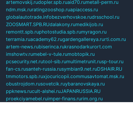
artemovskij.ru
dopler.spb.ru
aid70.ru
metall-perm.ru
ndm.msk.ru
ratingzooshop.ru
apiaccess.ru
globalautotrade.info
bezverhovskoe.ru
drsschool.ru
ZOOSMART.SPB.RU
dalakony.ru
medikijob.ru
remontt.spb.ru
photostudia.spb.ru
myragon.ru
terramia.ru
academy62.ru
gardengallereya.ru
rti.com.ru
artem-news.ru
biserinca.ru
krasnodarkurort.com
imshowtv.ru
mebel-v-tule.ru
mobtopik.ru
pcsecurity.net.ru
tool-sib.ru
multimetrunit.ru
sp-tour.ru
fan-cs.ru
santeh-russia.ru
symbian9.net.ru
DSHAIR.RU
tmmotors.spb.ru
xjocuricopii.com
musavtomat.msk.ru
obustrojdom.ru
sovetcik.ru
ybaranovskaya.ru
ppknews.ru
cult-alshei.ru
JAPANRUSSIA.RU
proekciyamebel.ru
imper-finans.ru
rim.org.ru
glamourai.ru
brassminus.ru
zabor-pro.ru
ftn.pp.ru
dorogoe58.ru
laimengpacker.ru
kuzova-zapchasti.ru
sageerp.ru
taxodrom.ru
dsrazvitie.ru
hardcity.net.ru
ratinghomegames.ru
topservice25.ru
gubernyan.ru