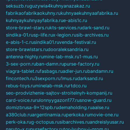
seksuzb.ru
guzywia4kuhnyanazakaz.ru
fabrikaofabrikaokuhny.ru
kuhnyaekuhnyaafabrika.ru
kuhnyaykuhnyayfabrika.ru
e-abis1c.ru
store-brawl-stars.ru
kts-services.ru
dark-sand.ru
sindika-01.ru
sp-life.ru
x-legion.ru
sib-archives.ru
e-abis-1-c.ru
sindika01.ru
venda-festival.ru
store-brawlstars.ru
dooraleksandria.ru
antenna-highly.ru
mine-lab-msk.ru
1-mus.ru
3-sex-porn.ru
ban-damn.ru
purse-factory.ru
viagra-tablet.ru
fasbags.ru
adler-jun.ru
bandamn.ru
fincontech.ru
3sexporn.ru
1mus.ru
darksand.ru
rebus-toys.ru
minelab-msk.ru
rtdco.ru
seo-prodvizhenie-sajtov-stroitelnyh-kompanij.ru
card-voice.ru
rulonnyygazon177.ru
snow-guard.ru
domizbrusa-9x12spb.ru
demaholding.ru
aalse.ru
a380club.ru
argentinamia.ru
perkoka.ru
movie-one.ru
perk-oka.ru
g-octopus.ru
sibarchives.ru
andreislyusar.ru
naruto-x.ru
pursefactory.ru
tor-lyubov-i-grom.ru