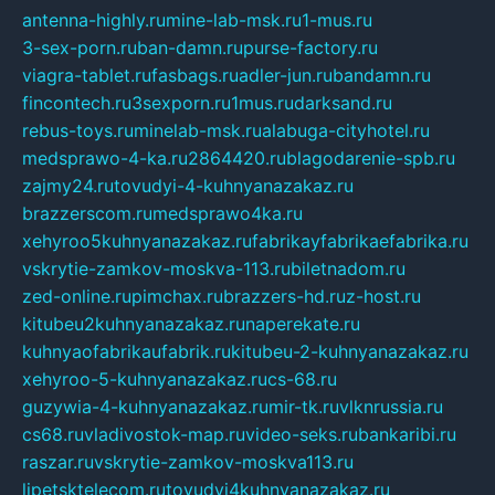
antenna-highly.ru
mine-lab-msk.ru
1-mus.ru
3-sex-porn.ru
ban-damn.ru
purse-factory.ru
viagra-tablet.ru
fasbags.ru
adler-jun.ru
bandamn.ru
fincontech.ru
3sexporn.ru
1mus.ru
darksand.ru
rebus-toys.ru
minelab-msk.ru
alabuga-cityhotel.ru
medsprawo-4-ka.ru
2864420.ru
blagodarenie-spb.ru
zajmy24.ru
tovudyi-4-kuhnyanazakaz.ru
brazzerscom.ru
medsprawo4ka.ru
xehyroo5kuhnyanazakaz.ru
fabrikayfabrikaefabrika.ru
vskrytie-zamkov-moskva-113.ru
biletnadom.ru
zed-online.ru
pimchax.ru
brazzers-hd.ru
z-host.ru
kitubeu2kuhnyanazakaz.ru
naperekate.ru
kuhnyaofabrikaufabrik.ru
kitubeu-2-kuhnyanazakaz.ru
xehyroo-5-kuhnyanazakaz.ru
cs-68.ru
guzywia-4-kuhnyanazakaz.ru
mir-tk.ru
vlknrussia.ru
cs68.ru
vladivostok-map.ru
video-seks.ru
bankaribi.ru
raszar.ru
vskrytie-zamkov-moskva113.ru
lipetsktelecom.ru
tovudyi4kuhnyanazakaz.ru