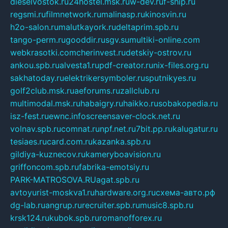
dieselvostok.ru
24hostel.msk.ru
w-dev.ru
f-ship.ru
regsmi.ru
filmnetwork.ru
malinasp.ru
kinosvin.ru
h2o-salon.ru
malutkayork.ru
deltaprim.spb.ru
tango-perm.ru
gooddir.ru
sgv.su
multiki-online.com
webkrasotki.com
cherinvest.ru
detskiy-ostrov.ru
ankou.spb.ru
alvesta1.ru
pdf-creator.ru
nix-files.org.ru
sakhatoday.ru
elektrikersymboler.ru
sputnikyes.ru
golf2club.msk.ru
aeforums.ru
zallclub.ru
multimodal.msk.ru
habaigry.ru
haikko.ru
sobakopedia.ru
isz-fest.ru
ewnc.info
screensaver-clock.net.ru
volnav.spb.ru
comnat.ru
npf.net.ru
7bit.pp.ru
kalugatur.ru
tesiaes.ru
card.com.ru
kazanka.spb.ru
gildiya-kuznecov.ru
kameryboavision.ru
griffoncom.spb.ru
fabrika-emotsiy.ru
PARK-MATROSOVA.RU
agat.spb.ru
avtoyurist-moskva1.ru
hardware.org.ru
схема-авто.рф
dg-lab.ru
angrup.ru
recruiter.spb.ru
music8.spb.ru
krsk124.ru
kubok.spb.ru
romanofforex.ru