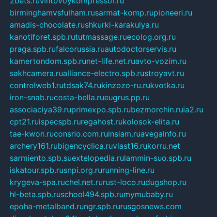
2bets.ru
vintovoykompressor.ru
birminghamvsfulham.ru
sarmat-komp.ru
pioneeri.ru
amadis-chocolate.ru
shkurki-karakulya.ru
kanotiforet.spb.ru
tutmassage.ru
ecolog.org.ru
praga.spb.ru
falcorussia.ru
autodoctorservis.ru
kamertondom.spb.ru
net-life.net.ru
avto-vozim.ru
sakhcamera.ru
alliance-electro.spb.ru
stroyavt.ru
controlweb1.ru
tdsak74.ru
kinzozo-ru.ru
kvotka.ru
iron-snab.ru
costa-bella.ru
eugrus.pp.ru
associaciya39.ru
primexpo.spb.ru
bezmorchin.ru
ia2.ru
cpt21.ru
ispecspb.ru
regahost.ru
kolosok-elita.ru
tae-kwon.ru
consrio.com.ru
insiam.ru
avegainfo.ru
archery161.ru
bigencyclica.ru
vlast16.ru
korru.net
sarmiento.spb.su
extelopedia.ru
lammin-suo.spb.ru
iskatour.spb.ru
snpi.org.ru
running-line.ru
krygeva-spa.ru
chel.net.ru
rust-loco.ru
dugshop.ru
hl-beta.spb.ru
school494.spb.ru
mymubaby.ru
epoha-metalband.ru
ngr.spb.ru
rusgosnews.com