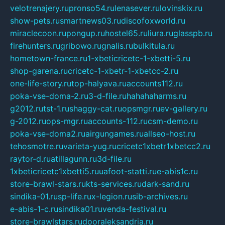
velotrenajery.ru
pronso54.ru
lenasever.ru
lovinskix.ru
show-pets.ru
smartnews03.ru
discofoxworld.ru
miraclecoon.ru
pongup.ru
hostel65.ru
liura.ru
glasspb.ru
firehunters.ru
gribowo.ru
gnalis.ru
bulkitula.ru
hometown-france.ru
1-xbeticricetc-1-xbetti-5.ru
shop-garena.ru
cricetc-1-xbetr-1-xbetcc-2.ru
one-life-story.ru
top-halyava.ru
accounts112.ru
poka-vse-doma-2.ru
3-d-file.ru
hahahaharms.ru
g2012.ru
tst-1.ru
shaggy-cat.ru
opsmgr.ru
ev-gallery.ru
g-2012.ru
ops-mgr.ru
accounts-112.ru
csm-demo.ru
poka-vse-doma2.ru
airgungames.ru
allseo-host.ru
tehosmotre.ru
varieta-yug.ru
cricetc1xbetr1xbetcc2.ru
raytor-d.ru
atillagunn.ru
3d-file.ru
1xbeticricetc1xbetti5.ru
uafoot-statti.ru
e-abis1c.ru
store-brawl-stars.ru
kts-services.ru
dark-sand.ru
sindika-01.ru
sp-life.ru
x-legion.ru
sib-archives.ru
e-abis-1-c.ru
sindika01.ru
venda-festival.ru
store-brawlstars.ru
dooraleksandria.ru