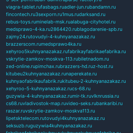
viagra-tablet.ru
fasbags.ru
adler-jun.ru
bandamn.ru
fincontech.ru
3sexporn.ru
1mus.ru
darksand.ru
rebus-toys.ru
minelab-msk.ru
alabuga-cityhotel.ru
medsprawo-4-ka.ru
2864420.ru
blagodarenie-spb.ru
zajmy24.ru
tovudyi-4-kuhnyanazakaz.ru
brazzerscom.ru
medsprawo4ka.ru
xehyroo5kuhnyanazakaz.ru
fabrikayfabrikaefabrika.ru
vskrytie-zamkov-moskva-113.ru
biletnadom.ru
zed-online.ru
pimchax.ru
brazzers-hd.ru
z-host.ru
kitubeu2kuhnyanazakaz.ru
naperekate.ru
kuhnyaofabrikaufabrik.ru
kitubeu-2-kuhnyanazakaz.ru
xehyroo-5-kuhnyanazakaz.ru
cs-68.ru
guzywia-4-kuhnyanazakaz.ru
mir-tk.ru
vlknrussia.ru
cs68.ru
vladivostok-map.ru
video-seks.ru
bankaribi.ru
raszar.ru
vskrytie-zamkov-moskva113.ru
lipetsktelecom.ru
tovudyi4kuhnyanazakaz.ru
seksuzb.ru
guzywia4kuhnyanazakaz.ru
fabrikaofabrikaokuhny.ru
kuhnyaekuhnyaafabrika.ru