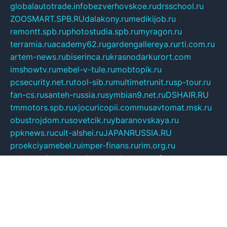
globalautotrade.info
bezverhovskoe.ru
drsschool.ru
ZOOSMART.SPB.RU
dalakony.ru
medikijob.ru
remontt.spb.ru
photostudia.spb.ru
myragon.ru
terramia.ru
academy62.ru
gardengallereya.ru
rti.com.ru
artem-news.ru
biserinca.ru
krasnodarkurort.com
imshowtv.ru
mebel-v-tule.ru
mobtopik.ru
pcsecurity.net.ru
tool-sib.ru
multimetrunit.ru
sp-tour.ru
fan-cs.ru
santeh-russia.ru
symbian9.net.ru
DSHAIR.RU
tmmotors.spb.ru
xjocuricopii.com
musavtomat.msk.ru
obustrojdom.ru
sovetcik.ru
ybaranovskaya.ru
ppknews.ru
cult-alshei.ru
JAPANRUSSIA.RU
proekciyamebel.ru
imper-finans.ru
rim.org.ru
glamourai.ru
brassminus.ru
zabor-pro.ru
ftn.pp.ru
dorogoe58.ru
laimengpacker.ru
kuzova-zapchasti.ru
sageerp.ru
taxodrom.ru
dsrazvitie.ru
hardcity.net.ru
ratinghomegames.ru
topservice25.ru
gubernyan.ru
gtglasslined.ru
ii4.ru
tssport.spb.ru
andorra24.com
blackwallstreet.ru
oboimos.ru
optim-doors.com.ru