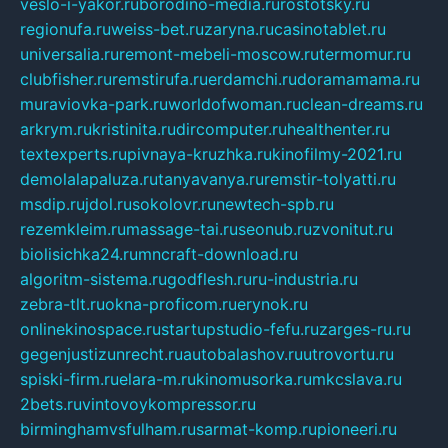
veslo-i-yakor.ru
borodino-media.ru
rostotsky.ru
regionufa.ru
weiss-bet.ru
zaryna.ru
casinotablet.ru
universalia.ru
remont-mebeli-moscow.ru
termomur.ru
clubfisher.ru
remstirufa.ru
erdamchi.ru
doramamama.ru
muraviovka-park.ru
worldofwoman.ru
clean-dreams.ru
arkrym.ru
kristinita.ru
dircomputer.ru
healthenter.ru
textexperts.ru
pivnaya-kruzhka.ru
kinofilmy-2021.ru
demolalapaluza.ru
tanyavanya.ru
remstir-tolyatti.ru
msdip.ru
jdol.ru
sokolovr.ru
newtech-spb.ru
rezemkleim.ru
massage-tai.ru
seonub.ru
zvonitut.ru
biolisichka24.ru
mncraft-download.ru
algoritm-sistema.ru
godflesh.ru
ru-industria.ru
zebra-tlt.ru
okna-proficom.ru
erynok.ru
onlinekinospace.ru
startupstudio-fefu.ru
zarges-ru.ru
gegenjustizunrecht.ru
autobalashov.ru
utrovortu.ru
spiski-firm.ru
elara-m.ru
kinomusorka.ru
mkcslava.ru
2bets.ru
vintovoykompressor.ru
birminghamvsfulham.ru
sarmat-komp.ru
pioneeri.ru