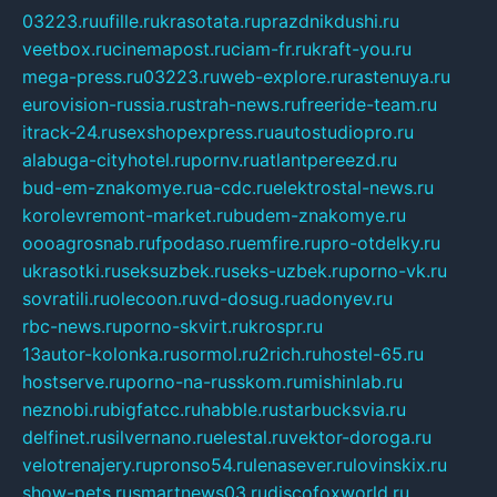
03223.ru
ufille.ru
krasotata.ru
prazdnikdushi.ru
veetbox.ru
cinemapost.ru
ciam-fr.ru
kraft-you.ru
mega-press.ru
03223.ru
web-explore.ru
rastenuya.ru
eurovision-russia.ru
strah-news.ru
freeride-team.ru
itrack-24.ru
sexshopexpress.ru
autostudiopro.ru
alabuga-cityhotel.ru
pornv.ru
atlantpereezd.ru
bud-em-znakomye.ru
a-cdc.ru
elektrostal-news.ru
korolevremont-market.ru
budem-znakomye.ru
oooagrosnab.ru
fpodaso.ru
emfire.ru
pro-otdelky.ru
ukrasotki.ru
seksuzbek.ru
seks-uzbek.ru
porno-vk.ru
sovratili.ru
olecoon.ru
vd-dosug.ru
adonyev.ru
rbc-news.ru
porno-skvirt.ru
krospr.ru
13autor-kolonka.ru
sormol.ru
2rich.ru
hostel-65.ru
hostserve.ru
porno-na-russkom.ru
mishinlab.ru
neznobi.ru
bigfatcc.ru
habble.ru
starbucksvia.ru
delfinet.ru
silvernano.ru
elestal.ru
vektor-doroga.ru
velotrenajery.ru
pronso54.ru
lenasever.ru
lovinskix.ru
show-pets.ru
smartnews03.ru
discofoxworld.ru