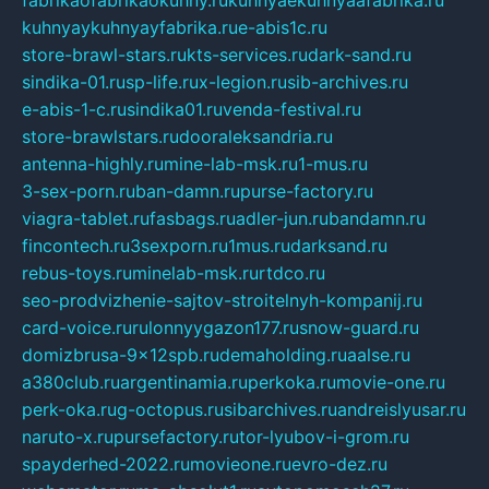
kuhnyaykuhnyayfabrika.ru
e-abis1c.ru
store-brawl-stars.ru
kts-services.ru
dark-sand.ru
sindika-01.ru
sp-life.ru
x-legion.ru
sib-archives.ru
e-abis-1-c.ru
sindika01.ru
venda-festival.ru
store-brawlstars.ru
dooraleksandria.ru
antenna-highly.ru
mine-lab-msk.ru
1-mus.ru
3-sex-porn.ru
ban-damn.ru
purse-factory.ru
viagra-tablet.ru
fasbags.ru
adler-jun.ru
bandamn.ru
fincontech.ru
3sexporn.ru
1mus.ru
darksand.ru
rebus-toys.ru
minelab-msk.ru
rtdco.ru
seo-prodvizhenie-sajtov-stroitelnyh-kompanij.ru
card-voice.ru
rulonnyygazon177.ru
snow-guard.ru
domizbrusa-9x12spb.ru
demaholding.ru
aalse.ru
a380club.ru
argentinamia.ru
perkoka.ru
movie-one.ru
perk-oka.ru
g-octopus.ru
sibarchives.ru
andreislyusar.ru
naruto-x.ru
pursefactory.ru
tor-lyubov-i-grom.ru
spayderhed-2022.ru
movieone.ru
evro-dez.ru