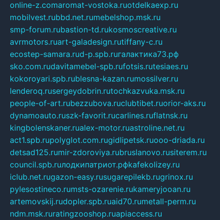
online-z.com
aromat-vostoka.ru
otdelkaexp.ru
mobilvest.ru
bbd.net.ru
mebelshop.msk.ru
smp-forum.ru
bastion-td.ru
kosmoscreative.ru
avrmotors.ru
art-galadesign.ru
tiffany-c.ru
ecostep-samara.ru
d-p.spb.ru
галактика73.рф
sko.com.ru
davitamebel-spb.ru
fotsis.ru
tesiaes.ru
kokoroyari.spb.ru
blesna-kazan.ru
mossilver.ru
lenderoq.ru
sergeydobrin.ru
tochkazvuka.msk.ru
people-of-art.ru
bezzubova.ru
clubtibet.ru
orior-aks.ru
dynamoauto.ru
szk-favorit.ru
carlines.ru
flatnsk.ru
kingbolenskaner.ru
alex-motor.ru
astroline.net.ru
act1.spb.ru
polyglot.com.ru
gidlipetsk.ru
ooo-driada.ru
detsad125.ru
mir-zdoroviya.ru
bruslanovo.ru
siterem.ru
council.spb.ru
лодкипатриот.рф
kafekolizey.ru
iclub.net.ru
gazon-easy.ru
sugarepilekb.ru
grinox.ru
pylesostineco.ru
msts-ozarenie.ru
kameryjooan.ru
artemovskij.ru
dopler.spb.ru
aid70.ru
metall-perm.ru
ndm.msk.ru
ratingzooshop.ru
apiaccess.ru