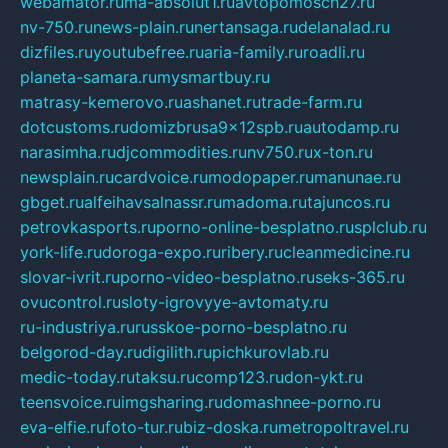
webamator.ru
ma-absolut1.ru
avtopomosch27.ru
nv-750.ru
news-plain.ru
nertansaga.ru
delanalad.ru
dizfiles.ru
youtubefree.ru
aria-family.ru
roadli.ru
planeta-samara.ru
mysmartbuy.ru
matrasy-kemerovo.ru
ashanet.ru
trade-farm.ru
dotcustoms.ru
domizbrusa9x12spb.ru
autodamp.ru
narasimha.ru
djcommodities.ru
nv750.ru
x-ton.ru
newsplain.ru
cardvoice.ru
modopaper.ru
manunae.ru
gbget.ru
alfeihavsalnassr.ru
madoma.ru
tajuncos.ru
petrovkasports.ru
porno-online-besplatno.ru
splclub.ru
york-life.ru
doroga-expo.ru
ribery.ru
cleanmedicine.ru
slovar-ivrit.ru
porno-video-besplatno.ru
seks-365.ru
ovucontrol.ru
sloty-igrovyye-avtomaty.ru
ru-industriya.ru
russkoe-porno-besplatno.ru
belgorod-day.ru
digilith.ru
pichkurovlab.ru
medic-today.ru
taksu.ru
comp123.ru
don-ykt.ru
teensvoice.ru
imgsharing.ru
domashnee-porno.ru
eva-elfie.ru
foto-tur.ru
biz-doska.ru
metropoltravel.ru