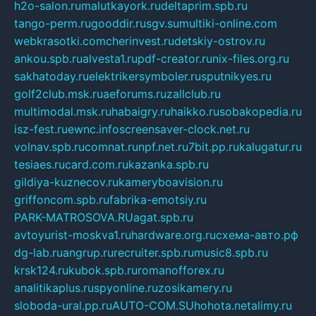
h2o-salon.ru
malutkayork.ru
deltaprim.spb.ru
tango-perm.ru
gooddir.ru
sgv.su
multiki-online.com
webkrasotki.com
cherinvest.ru
detskiy-ostrov.ru
ankou.spb.ru
alvesta1.ru
pdf-creator.ru
nix-files.org.ru
sakhatoday.ru
elektrikersymboler.ru
sputnikyes.ru
golf2club.msk.ru
aeforums.ru
zallclub.ru
multimodal.msk.ru
habaigry.ru
haikko.ru
sobakopedia.ru
isz-fest.ru
ewnc.info
screensaver-clock.net.ru
volnav.spb.ru
comnat.ru
npf.net.ru
7bit.pp.ru
kalugatur.ru
tesiaes.ru
card.com.ru
kazanka.spb.ru
gildiya-kuznecov.ru
kameryboavision.ru
griffoncom.spb.ru
fabrika-emotsiy.ru
PARK-MATROSOVA.RU
agat.spb.ru
avtoyurist-moskva1.ru
hardware.org.ru
схема-авто.рф
dg-lab.ru
angrup.ru
recruiter.spb.ru
music8.spb.ru
krsk124.ru
kubok.spb.ru
romanofforex.ru
analitikaplus.ru
spyonline.ru
zosikamery.ru
sloboda-ural.pp.ru
AUTO-COM.SU
hohota.net
alimy.ru