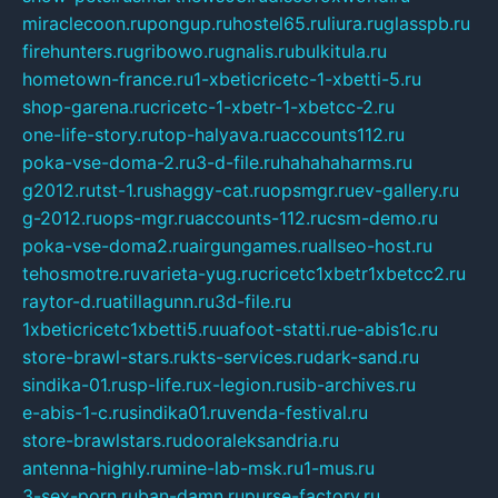
miraclecoon.ru
pongup.ru
hostel65.ru
liura.ru
glasspb.ru
firehunters.ru
gribowo.ru
gnalis.ru
bulkitula.ru
hometown-france.ru
1-xbeticricetc-1-xbetti-5.ru
shop-garena.ru
cricetc-1-xbetr-1-xbetcc-2.ru
one-life-story.ru
top-halyava.ru
accounts112.ru
poka-vse-doma-2.ru
3-d-file.ru
hahahaharms.ru
g2012.ru
tst-1.ru
shaggy-cat.ru
opsmgr.ru
ev-gallery.ru
g-2012.ru
ops-mgr.ru
accounts-112.ru
csm-demo.ru
poka-vse-doma2.ru
airgungames.ru
allseo-host.ru
tehosmotre.ru
varieta-yug.ru
cricetc1xbetr1xbetcc2.ru
raytor-d.ru
atillagunn.ru
3d-file.ru
1xbeticricetc1xbetti5.ru
uafoot-statti.ru
e-abis1c.ru
store-brawl-stars.ru
kts-services.ru
dark-sand.ru
sindika-01.ru
sp-life.ru
x-legion.ru
sib-archives.ru
e-abis-1-c.ru
sindika01.ru
venda-festival.ru
store-brawlstars.ru
dooraleksandria.ru
antenna-highly.ru
mine-lab-msk.ru
1-mus.ru
3-sex-porn.ru
ban-damn.ru
purse-factory.ru