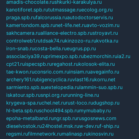
amadis-chocolate.ru
shkurki-karakulya.ru
kanotiforet.spb.ru
tutmassage.ru
ecolog.org.ru
praga.spb.ru
falcorussia.ru
autodoctorservis.ru
kamertondom.spb.ru
net-life.net.ru
avto-vozim.ru
sakhcamera.ru
alliance-electro.spb.ru
stroyavt.ru
controlweb1.ru
tdsak74.ru
kinzozo-ru.ru
kvotka.ru
iron-snab.ru
costa-bella.ru
eugrus.pp.ru
associaciya39.ru
primexpo.spb.ru
bezmorchin.ru
ia2.ru
cpt21.ru
ispecspb.ru
regahost.ru
kolosok-elita.ru
tae-kwon.ru
consrio.com.ru
insiam.ru
avegainfo.ru
archery161.ru
bigencyclica.ru
vlast16.ru
korru.net
sarmiento.spb.su
extelopedia.ru
lammin-suo.spb.ru
iskatour.spb.ru
snpi.org.ru
running-line.ru
krygeva-spa.ru
chel.net.ru
rust-loco.ru
dugshop.ru
hl-beta.spb.ru
school494.spb.ru
mymubaby.ru
epoha-metalband.ru
ngr.spb.ru
rusgosnews.com
dieselvostok.ru
24hostel.msk.ru
w-dev.ru
f-ship.ru
regsmi.ru
filmnetwork.ru
malinasp.ru
kinosvin.ru