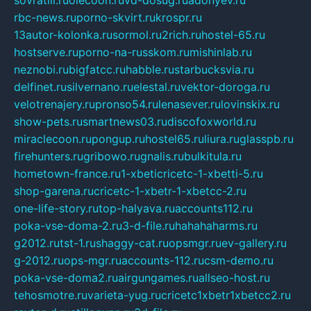
rbc-news.ru
porno-skvirt.ru
krospr.ru
13autor-kolonka.ru
sormol.ru
2rich.ru
hostel-65.ru
hostserve.ru
porno-na-russkom.ru
mishinlab.ru
neznobi.ru
bigfatcc.ru
habble.ru
starbucksvia.ru
delfinet.ru
silvernano.ru
elestal.ru
vektor-doroga.ru
velotrenajery.ru
pronso54.ru
lenasever.ru
lovinskix.ru
show-pets.ru
smartnews03.ru
discofoxworld.ru
miraclecoon.ru
pongup.ru
hostel65.ru
liura.ru
glasspb.ru
firehunters.ru
gribowo.ru
gnalis.ru
bulkitula.ru
hometown-france.ru
1-xbeticricetc-1-xbetti-5.ru
shop-garena.ru
cricetc-1-xbetr-1-xbetcc-2.ru
one-life-story.ru
top-halyava.ru
accounts112.ru
poka-vse-doma-2.ru
3-d-file.ru
hahahaharms.ru
g2012.ru
tst-1.ru
shaggy-cat.ru
opsmgr.ru
ev-gallery.ru
g-2012.ru
ops-mgr.ru
accounts-112.ru
csm-demo.ru
poka-vse-doma2.ru
airgungames.ru
allseo-host.ru
tehosmotre.ru
varieta-yug.ru
cricetc1xbetr1xbetcc2.ru