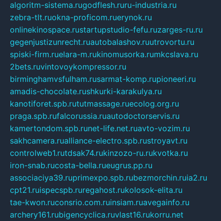
algoritm-sistema.ru
godflesh.ru
ru-industria.ru
zebra-tlt.ru
okna-proficom.ru
erynok.ru
onlinekinospace.ru
startupstudio-fefu.ru
zarges-ru.ru
gegenjustizunrecht.ru
autobalashov.ru
utrovortu.ru
spiski-firm.ru
elara-m.ru
kinomusorka.ru
mkcslava.ru
2bets.ru
vintovoykompressor.ru
birminghamvsfulham.ru
sarmat-komp.ru
pioneeri.ru
amadis-chocolate.ru
shkurki-karakulya.ru
kanotiforet.spb.ru
tutmassage.ru
ecolog.org.ru
praga.spb.ru
falcorussia.ru
autodoctorservis.ru
kamertondom.spb.ru
net-life.net.ru
avto-vozim.ru
sakhcamera.ru
alliance-electro.spb.ru
stroyavt.ru
controlweb1.ru
tdsak74.ru
kinzozo-ru.ru
kvotka.ru
iron-snab.ru
costa-bella.ru
eugrus.pp.ru
associaciya39.ru
primexpo.spb.ru
bezmorchin.ru
ia2.ru
cpt21.ru
ispecspb.ru
regahost.ru
kolosok-elita.ru
tae-kwon.ru
consrio.com.ru
insiam.ru
avegainfo.ru
archery161.ru
bigencyclica.ru
vlast16.ru
korru.net