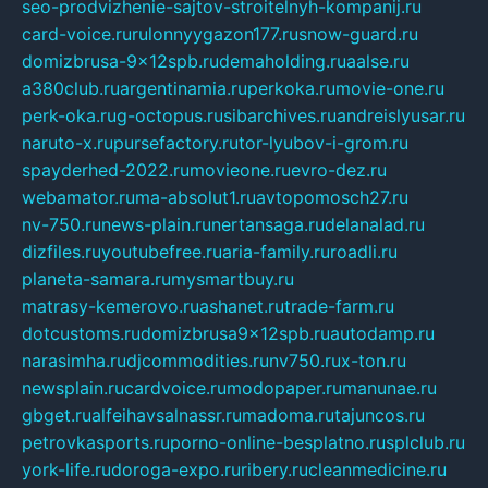
seo-prodvizhenie-sajtov-stroitelnyh-kompanij.ru
card-voice.ru
rulonnyygazon177.ru
snow-guard.ru
domizbrusa-9x12spb.ru
demaholding.ru
aalse.ru
a380club.ru
argentinamia.ru
perkoka.ru
movie-one.ru
perk-oka.ru
g-octopus.ru
sibarchives.ru
andreislyusar.ru
naruto-x.ru
pursefactory.ru
tor-lyubov-i-grom.ru
spayderhed-2022.ru
movieone.ru
evro-dez.ru
webamator.ru
ma-absolut1.ru
avtopomosch27.ru
nv-750.ru
news-plain.ru
nertansaga.ru
delanalad.ru
dizfiles.ru
youtubefree.ru
aria-family.ru
roadli.ru
planeta-samara.ru
mysmartbuy.ru
matrasy-kemerovo.ru
ashanet.ru
trade-farm.ru
dotcustoms.ru
domizbrusa9x12spb.ru
autodamp.ru
narasimha.ru
djcommodities.ru
nv750.ru
x-ton.ru
newsplain.ru
cardvoice.ru
modopaper.ru
manunae.ru
gbget.ru
alfeihavsalnassr.ru
madoma.ru
tajuncos.ru
petrovkasports.ru
porno-online-besplatno.ru
splclub.ru
york-life.ru
doroga-expo.ru
ribery.ru
cleanmedicine.ru