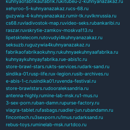
kuhnyaofabrikaufabrik.ru
kitubeu-2-kuhnyanazakaz.ru
xehyroo-5-kuhnyanazakaz.ru
cs-68.ru
guzywia-4-kuhnyanazakaz.ru
mir-tk.ru
vlknrussia.ru
cs68.ru
vladivostok-map.ru
video-seks.ru
bankaribi.ru
raszar.ru
vskrytie-zamkov-moskva113.ru
lipetsktelecom.ru
tovudyi4kuhnyanazakaz.ru
seksuzb.ru
guzywia4kuhnyanazakaz.ru
fabrikaofabrikaokuhny.ru
kuhnyaekuhnyaafabrika.ru
kuhnyaykuhnyayfabrika.ru
e-abis1c.ru
store-brawl-stars.ru
kts-services.ru
dark-sand.ru
sindika-01.ru
sp-life.ru
x-legion.ru
sib-archives.ru
e-abis-1-c.ru
sindika01.ru
venda-festival.ru
store-brawlstars.ru
dooraleksandria.ru
antenna-highly.ru
mine-lab-msk.ru
1-mus.ru
3-sex-porn.ru
ban-damn.ru
purse-factory.ru
viagra-tablet.ru
fasbags.ru
adler-jun.ru
bandamn.ru
fincontech.ru
3sexporn.ru
1mus.ru
darksand.ru
rebus-toys.ru
minelab-msk.ru
rtdco.ru