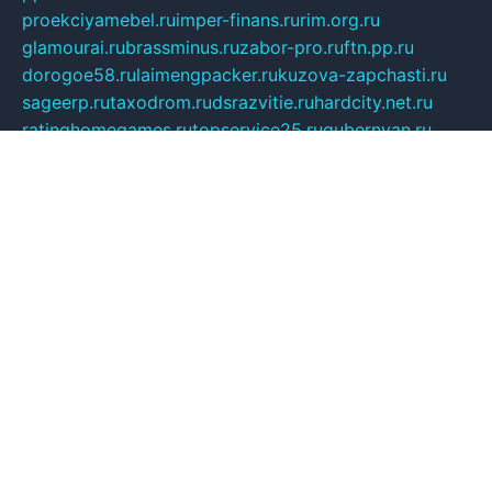
proekciyamebel.ru
imper-finans.ru
rim.org.ru
glamourai.ru
brassminus.ru
zabor-pro.ru
ftn.pp.ru
dorogoe58.ru
laimengpacker.ru
kuzova-zapchasti.ru
sageerp.ru
taxodrom.ru
dsrazvitie.ru
hardcity.net.ru
ratinghomegames.ru
topservice25.ru
gubernyan.ru
gtglasslined.ru
ii4.ru
tssport.spb.ru
andorra24.com
blackwallstreet.ru
oboimos.ru
optim-doors.com.ru
ikuch.ru
nycr.org.ru
npa21.ru
vremya-ch.spb.ru
desert000.ru
ivtorgi.ru
ifiori.ru
catalog-statei.ru
dcv.org.ru
spetsmaster174.ru
ipkameryhiseeu.ru
dum26.ru
ruspol.spb.ru
fr-opendp.ru
kam-solnyshko.ru
cheyenne-arapaho.ru
sevzapmetal.spb.ru
ted-lapidus.spb.ru
parasite-eliminator.ru
sigma-complete.ru
modernworld.ru
dama-moda.ru
eholot-group.ru
sk-nvkz.ru
DRONGOLD.RU
democratia2.ru
i-farmer.ru
mass-sport.org
jablonex.spb.ru
bookmess.ru
linkword.ru
refineua.com.ru
cs-spec.net.ru
altay-mebel.ru