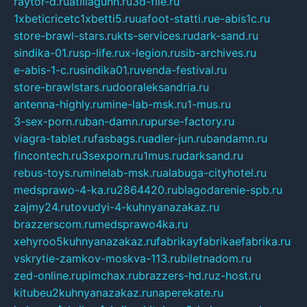
raytor-d.ru
atillagunn.ru
3d-file.ru
1xbeticricetc1xbetti5.ru
uafoot-statti.ru
e-abis1c.ru
store-brawl-stars.ru
kts-services.ru
dark-sand.ru
sindika-01.ru
sp-life.ru
x-legion.ru
sib-archives.ru
e-abis-1-c.ru
sindika01.ru
venda-festival.ru
store-brawlstars.ru
dooraleksandria.ru
antenna-highly.ru
mine-lab-msk.ru
1-mus.ru
3-sex-porn.ru
ban-damn.ru
purse-factory.ru
viagra-tablet.ru
fasbags.ru
adler-jun.ru
bandamn.ru
fincontech.ru
3sexporn.ru
1mus.ru
darksand.ru
rebus-toys.ru
minelab-msk.ru
alabuga-cityhotel.ru
medsprawo-4-ka.ru
2864420.ru
blagodarenie-spb.ru
zajmy24.ru
tovudyi-4-kuhnyanazakaz.ru
brazzerscom.ru
medsprawo4ka.ru
xehyroo5kuhnyanazakaz.ru
fabrikayfabrikaefabrika.ru
vskrytie-zamkov-moskva-113.ru
biletnadom.ru
zed-online.ru
pimchax.ru
brazzers-hd.ru
z-host.ru
kitubeu2kuhnyanazakaz.ru
naperekate.ru