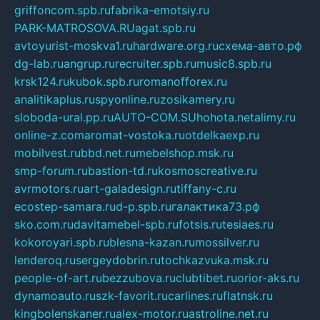
griffoncom.spb.ru
fabrika-emotsiy.ru
PARK-MATROSOVA.RU
agat.spb.ru
avtoyurist-moskva1.ru
hardware.org.ru
схема-авто.рф
dg-lab.ru
angrup.ru
recruiter.spb.ru
music8.spb.ru
krsk124.ru
kubok.spb.ru
romanofforex.ru
analitikaplus.ru
spyonline.ru
zosikamery.ru
sloboda-ural.pp.ru
AUTO-COM.SU
hohota.net
alimy.ru
online-z.com
aromat-vostoka.ru
otdelkaexp.ru
mobilvest.ru
bbd.net.ru
mebelshop.msk.ru
smp-forum.ru
bastion-td.ru
kosmoscreative.ru
avrmotors.ru
art-galadesign.ru
tiffany-c.ru
ecostep-samara.ru
d-p.spb.ru
галактика73.рф
sko.com.ru
davitamebel-spb.ru
fotsis.ru
tesiaes.ru
kokoroyari.spb.ru
blesna-kazan.ru
mossilver.ru
lenderoq.ru
sergeydobrin.ru
tochkazvuka.msk.ru
people-of-art.ru
bezzubova.ru
clubtibet.ru
orior-aks.ru
dynamoauto.ru
szk-favorit.ru
carlines.ru
flatnsk.ru
kingbolenskaner.ru
alex-motor.ru
astroline.net.ru