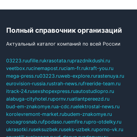
Полный справочник организаций
Актуальный каталог компаний по всей России
03223.ru
ufille.ru
krasotata.ru
prazdnikdushi.ru
veetbox.ru
cinemapost.ru
ciam-fr.ru
kraft-you.ru
mega-press.ru
03223.ru
web-explore.ru
rastenuya.ru
eurovision-russia.ru
strah-news.ru
freeride-team.ru
itrack-24.ru
sexshopexpress.ru
autostudiopro.ru
alabuga-cityhotel.ru
pornv.ru
atlantpereezd.ru
bud-em-znakomye.ru
a-cdc.ru
elektrostal-news.ru
korolevremont-market.ru
budem-znakomye.ru
oooagrosnab.ru
fpodaso.ru
emfire.ru
pro-otdelky.ru
ukrasotki.ru
seksuzbek.ru
seks-uzbek.ru
porno-vk.ru
sovratili.ru
olecoon.ru
vd-dosug.ru
adonyev.ru