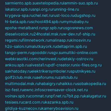
sarmiento.spb.su
extelopedia.ru
lammin-suo.spb.ru
iskatour.spb.ru
snpi.org.ru
running-line.ru
krygeva-spa.ru
chel.net.ru
rust-loco.ru
dugshop.ru
hl-beta.spb.ru
school494.spb.ru
mymubaby.ru
epoha-metalband.ru
ngr.spb.ru
rusgosnews.com
dieselvostok.ru
24hostel.msk.ru
w-dev.ru
f-ship.ru
regsmi.ru
filmnetwork.ru
malinasp.ru
kinosvin.ru
h2o-salon.ru
malutkayork.ru
deltaprim.spb.ru
tango-perm.ru
gooddir.ru
sgv.su
multiki-online.com
webkrasotki.com
cherinvest.ru
detskiy-ostrov.ru
ankou.spb.ru
alvesta1.ru
pdf-creator.ru
nix-files.org.ru
sakhatoday.ru
elektrikersymboler.ru
sputnikyes.ru
golf2club.msk.ru
aeforums.ru
zallclub.ru
multimodal.msk.ru
habaigry.ru
haikko.ru
sobakopedia.ru
isz-fest.ru
ewnc.info
screensaver-clock.net.ru
volnav.spb.ru
comnat.ru
npf.net.ru
7bit.pp.ru
kalugatur.ru
tesiaes.ru
card.com.ru
kazanka.spb.ru
gildiya-kuznecov.ru
kameryboavision.ru