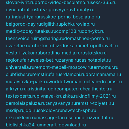
slovar-ivrit.ru
porno-video-besplatno.ru
seks-365.ru
ovucontrol.ru
sloty-igrovyye-avtomaty.ru
ru-industriya.ru
russkoe-porno-besplatno.ru
belgorod-day.ru
digilith.ru
pichkurovlab.ru
medic-today.ru
taksu.ru
comp123.ru
don-ykt.ru
teensvoice.ru
imgsharing.ru
domashnee-porno.ru
eva-elfie.ru
foto-tur.ru
biz-doska.ru
metropoltravel.ru
veslo-i-yakor.ru
borodino-media.ru
rostotsky.ru
regionufa.ru
weiss-bet.ru
zaryna.ru
casinotablet.ru
universalia.ru
remont-mebeli-moscow.ru
termomur.ru
clubfisher.ru
remstirufa.ru
erdamchi.ru
doramamama.ru
muraviovka-park.ru
worldofwoman.ru
clean-dreams.ru
arkrym.ru
kristinita.ru
dircomputer.ru
healthenter.ru
textexperts.ru
pivnaya-kruzhka.ru
kinofilmy-2021.ru
demolalapaluza.ru
tanyavanya.ru
remstir-tolyatti.ru
msdip.ru
jdol.ru
sokolovr.ru
newtech-spb.ru
rezemkleim.ru
massage-tai.ru
seonub.ru
zvonitut.ru
biolisichka24.ru
mncraft-download.ru