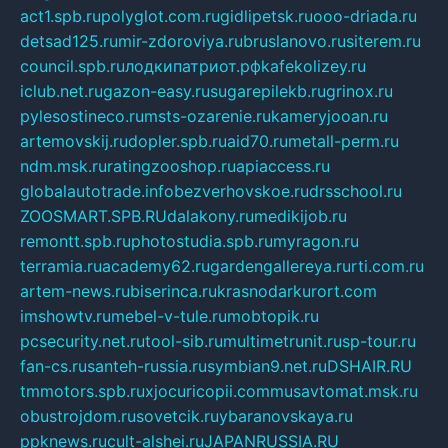
act1.spb.ru
polyglot.com.ru
gidlipetsk.ru
ooo-driada.ru
detsad125.ru
mir-zdoroviya.ru
bruslanovo.ru
siterem.ru
council.spb.ru
лодкипатриот.рф
kafekolizey.ru
iclub.net.ru
gazon-easy.ru
sugarepilekb.ru
grinox.ru
pylesostineco.ru
msts-ozarenie.ru
kameryjooan.ru
artemovskij.ru
dopler.spb.ru
aid70.ru
metall-perm.ru
ndm.msk.ru
ratingzooshop.ru
apiaccess.ru
globalautotrade.info
bezverhovskoe.ru
drsschool.ru
ZOOSMART.SPB.RU
dalakony.ru
medikijob.ru
remontt.spb.ru
photostudia.spb.ru
myragon.ru
terramia.ru
academy62.ru
gardengallereya.ru
rti.com.ru
artem-news.ru
biserinca.ru
krasnodarkurort.com
imshowtv.ru
mebel-v-tule.ru
mobtopik.ru
pcsecurity.net.ru
tool-sib.ru
multimetrunit.ru
sp-tour.ru
fan-cs.ru
santeh-russia.ru
symbian9.net.ru
DSHAIR.RU
tmmotors.spb.ru
xjocuricopii.com
musavtomat.msk.ru
obustrojdom.ru
sovetcik.ru
ybaranovskaya.ru
ppknews.ru
cult-alshei.ru
JAPANRUSSIA.RU