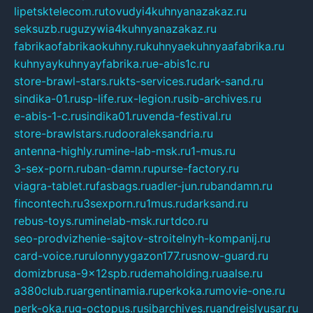
lipetsktelecom.ru
tovudyi4kuhnyanazakaz.ru
seksuzb.ru
guzywia4kuhnyanazakaz.ru
fabrikaofabrikaokuhny.ru
kuhnyaekuhnyaafabrika.ru
kuhnyaykuhnyayfabrika.ru
e-abis1c.ru
store-brawl-stars.ru
kts-services.ru
dark-sand.ru
sindika-01.ru
sp-life.ru
x-legion.ru
sib-archives.ru
e-abis-1-c.ru
sindika01.ru
venda-festival.ru
store-brawlstars.ru
dooraleksandria.ru
antenna-highly.ru
mine-lab-msk.ru
1-mus.ru
3-sex-porn.ru
ban-damn.ru
purse-factory.ru
viagra-tablet.ru
fasbags.ru
adler-jun.ru
bandamn.ru
fincontech.ru
3sexporn.ru
1mus.ru
darksand.ru
rebus-toys.ru
minelab-msk.ru
rtdco.ru
seo-prodvizhenie-sajtov-stroitelnyh-kompanij.ru
card-voice.ru
rulonnyygazon177.ru
snow-guard.ru
domizbrusa-9x12spb.ru
demaholding.ru
aalse.ru
a380club.ru
argentinamia.ru
perkoka.ru
movie-one.ru
perk-oka.ru
g-octopus.ru
sibarchives.ru
andreislyusar.ru