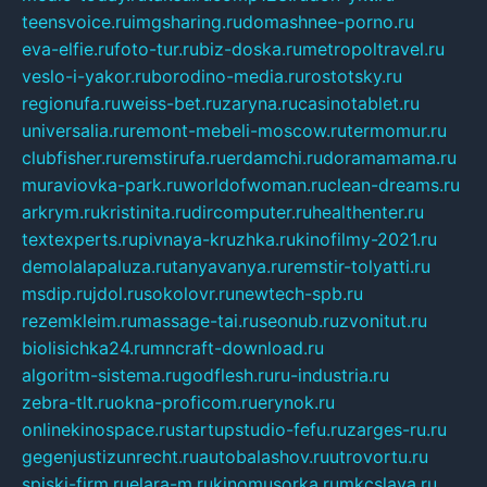
teensvoice.ru
imgsharing.ru
domashnee-porno.ru
eva-elfie.ru
foto-tur.ru
biz-doska.ru
metropoltravel.ru
veslo-i-yakor.ru
borodino-media.ru
rostotsky.ru
regionufa.ru
weiss-bet.ru
zaryna.ru
casinotablet.ru
universalia.ru
remont-mebeli-moscow.ru
termomur.ru
clubfisher.ru
remstirufa.ru
erdamchi.ru
doramamama.ru
muraviovka-park.ru
worldofwoman.ru
clean-dreams.ru
arkrym.ru
kristinita.ru
dircomputer.ru
healthenter.ru
textexperts.ru
pivnaya-kruzhka.ru
kinofilmy-2021.ru
demolalapaluza.ru
tanyavanya.ru
remstir-tolyatti.ru
msdip.ru
jdol.ru
sokolovr.ru
newtech-spb.ru
rezemkleim.ru
massage-tai.ru
seonub.ru
zvonitut.ru
biolisichka24.ru
mncraft-download.ru
algoritm-sistema.ru
godflesh.ru
ru-industria.ru
zebra-tlt.ru
okna-proficom.ru
erynok.ru
onlinekinospace.ru
startupstudio-fefu.ru
zarges-ru.ru
gegenjustizunrecht.ru
autobalashov.ru
utrovortu.ru
spiski-firm.ru
elara-m.ru
kinomusorka.ru
mkcslava.ru