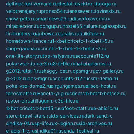
delfinet.ru
silvernano.ru
elestal.ru
vektor-doroga.ru
velotrenajery.ru
pronso54.ru
lenasever.ru
lovinskix.ru
show-pets.ru
smartnews03.ru
discofoxworld.ru
miraclecoon.ru
pongup.ru
hostel65.ru
liura.ru
glasspb.ru
firehunters.ru
gribowo.ru
gnalis.ru
bulkitula.ru
hometown-france.ru
1-xbeticricetc-1-xbetti-5.ru
shop-garena.ru
cricetc-1-xbetr-1-xbetcc-2.ru
one-life-story.ru
top-halyava.ru
accounts112.ru
poka-vse-doma-2.ru
3-d-file.ru
hahahaharms.ru
g2012.ru
tst-1.ru
shaggy-cat.ru
opsmgr.ru
ev-gallery.ru
g-2012.ru
ops-mgr.ru
accounts-112.ru
csm-demo.ru
poka-vse-doma2.ru
airgungames.ru
allseo-host.ru
tehosmotre.ru
varieta-yug.ru
cricetc1xbetr1xbetcc2.ru
raytor-d.ru
atillagunn.ru
3d-file.ru
1xbeticricetc1xbetti5.ru
uafoot-statti.ru
e-abis1c.ru
store-brawl-stars.ru
kts-services.ru
dark-sand.ru
sindika-01.ru
sp-life.ru
x-legion.ru
sib-archives.ru
e-abis-1-c.ru
sindika01.ru
venda-festival.ru