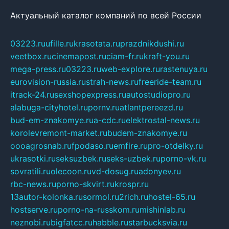
Актуальный каталог компаний по всей России
03223.ru
ufille.ru
krasotata.ru
prazdnikdushi.ru
veetbox.ru
cinemapost.ru
ciam-fr.ru
kraft-you.ru
mega-press.ru
03223.ru
web-explore.ru
rastenuya.ru
eurovision-russia.ru
strah-news.ru
freeride-team.ru
itrack-24.ru
sexshopexpress.ru
autostudiopro.ru
alabuga-cityhotel.ru
pornv.ru
atlantpereezd.ru
bud-em-znakomye.ru
a-cdc.ru
elektrostal-news.ru
korolevremont-market.ru
budem-znakomye.ru
oooagrosnab.ru
fpodaso.ru
emfire.ru
pro-otdelky.ru
ukrasotki.ru
seksuzbek.ru
seks-uzbek.ru
porno-vk.ru
sovratili.ru
olecoon.ru
vd-dosug.ru
adonyev.ru
rbc-news.ru
porno-skvirt.ru
krospr.ru
13autor-kolonka.ru
sormol.ru
2rich.ru
hostel-65.ru
hostserve.ru
porno-na-russkom.ru
mishinlab.ru
neznobi.ru
bigfatcc.ru
habble.ru
starbucksvia.ru