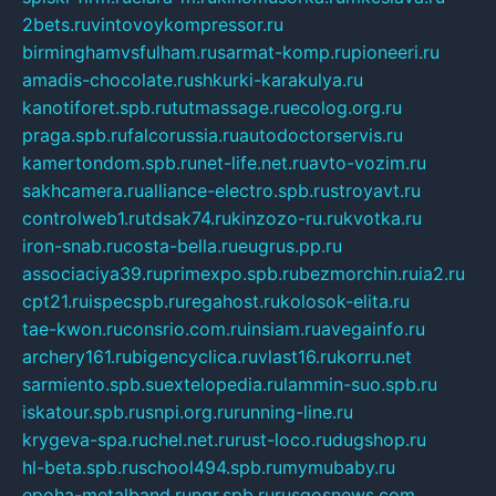
2bets.ru
vintovoykompressor.ru
birminghamvsfulham.ru
sarmat-komp.ru
pioneeri.ru
amadis-chocolate.ru
shkurki-karakulya.ru
kanotiforet.spb.ru
tutmassage.ru
ecolog.org.ru
praga.spb.ru
falcorussia.ru
autodoctorservis.ru
kamertondom.spb.ru
net-life.net.ru
avto-vozim.ru
sakhcamera.ru
alliance-electro.spb.ru
stroyavt.ru
controlweb1.ru
tdsak74.ru
kinzozo-ru.ru
kvotka.ru
iron-snab.ru
costa-bella.ru
eugrus.pp.ru
associaciya39.ru
primexpo.spb.ru
bezmorchin.ru
ia2.ru
cpt21.ru
ispecspb.ru
regahost.ru
kolosok-elita.ru
tae-kwon.ru
consrio.com.ru
insiam.ru
avegainfo.ru
archery161.ru
bigencyclica.ru
vlast16.ru
korru.net
sarmiento.spb.su
extelopedia.ru
lammin-suo.spb.ru
iskatour.spb.ru
snpi.org.ru
running-line.ru
krygeva-spa.ru
chel.net.ru
rust-loco.ru
dugshop.ru
hl-beta.spb.ru
school494.spb.ru
mymubaby.ru
epoha-metalband.ru
ngr.spb.ru
rusgosnews.com