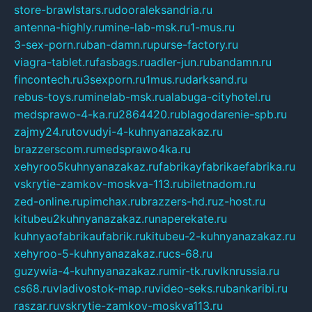
store-brawlstars.ru
dooraleksandria.ru
antenna-highly.ru
mine-lab-msk.ru
1-mus.ru
3-sex-porn.ru
ban-damn.ru
purse-factory.ru
viagra-tablet.ru
fasbags.ru
adler-jun.ru
bandamn.ru
fincontech.ru
3sexporn.ru
1mus.ru
darksand.ru
rebus-toys.ru
minelab-msk.ru
alabuga-cityhotel.ru
medsprawo-4-ka.ru
2864420.ru
blagodarenie-spb.ru
zajmy24.ru
tovudyi-4-kuhnyanazakaz.ru
brazzerscom.ru
medsprawo4ka.ru
xehyroo5kuhnyanazakaz.ru
fabrikayfabrikaefabrika.ru
vskrytie-zamkov-moskva-113.ru
biletnadom.ru
zed-online.ru
pimchax.ru
brazzers-hd.ru
z-host.ru
kitubeu2kuhnyanazakaz.ru
naperekate.ru
kuhnyaofabrikaufabrik.ru
kitubeu-2-kuhnyanazakaz.ru
xehyroo-5-kuhnyanazakaz.ru
cs-68.ru
guzywia-4-kuhnyanazakaz.ru
mir-tk.ru
vlknrussia.ru
cs68.ru
vladivostok-map.ru
video-seks.ru
bankaribi.ru
raszar.ru
vskrytie-zamkov-moskva113.ru