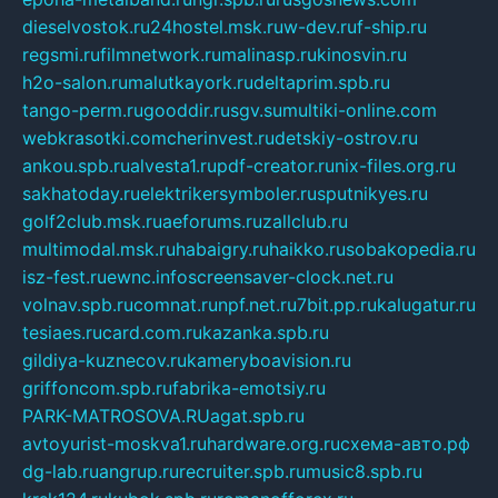
dieselvostok.ru
24hostel.msk.ru
w-dev.ru
f-ship.ru
regsmi.ru
filmnetwork.ru
malinasp.ru
kinosvin.ru
h2o-salon.ru
malutkayork.ru
deltaprim.spb.ru
tango-perm.ru
gooddir.ru
sgv.su
multiki-online.com
webkrasotki.com
cherinvest.ru
detskiy-ostrov.ru
ankou.spb.ru
alvesta1.ru
pdf-creator.ru
nix-files.org.ru
sakhatoday.ru
elektrikersymboler.ru
sputnikyes.ru
golf2club.msk.ru
aeforums.ru
zallclub.ru
multimodal.msk.ru
habaigry.ru
haikko.ru
sobakopedia.ru
isz-fest.ru
ewnc.info
screensaver-clock.net.ru
volnav.spb.ru
comnat.ru
npf.net.ru
7bit.pp.ru
kalugatur.ru
tesiaes.ru
card.com.ru
kazanka.spb.ru
gildiya-kuznecov.ru
kameryboavision.ru
griffoncom.spb.ru
fabrika-emotsiy.ru
PARK-MATROSOVA.RU
agat.spb.ru
avtoyurist-moskva1.ru
hardware.org.ru
схема-авто.рф
dg-lab.ru
angrup.ru
recruiter.spb.ru
music8.spb.ru