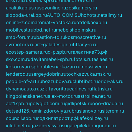
krsk124.ru
kubok.spb.ru
romanofforex.ru
analitikaplus.ru
spyonline.ru
zosikamery.ru
sloboda-ural.pp.ru
AUTO-COM.SU
hohota.net
alimy.ru
online-z.com
aromat-vostoka.ru
otdelkaexp.ru
mobilvest.ru
bbd.net.ru
mebelshop.msk.ru
smp-forum.ru
bastion-td.ru
kosmoscreative.ru
avrmotors.ru
art-galadesign.ru
tiffany-c.ru
ecostep-samara.ru
d-p.spb.ru
галактика73.рф
sko.com.ru
davitamebel-spb.ru
fotsis.ru
tesiaes.ru
kokoroyari.spb.ru
blesna-kazan.ru
mossilver.ru
lenderoq.ru
sergeydobrin.ru
tochkazvuka.msk.ru
people-of-art.ru
bezzubova.ru
clubtibet.ru
orior-aks.ru
dynamoauto.ru
szk-favorit.ru
carlines.ru
flatnsk.ru
kingbolenskaner.ru
alex-motor.ru
astroline.net.ru
act1.spb.ru
polyglot.com.ru
gidlipetsk.ru
ooo-driada.ru
detsad125.ru
mir-zdoroviya.ru
bruslanovo.ru
siterem.ru
council.spb.ru
лодкипатриот.рф
kafekolizey.ru
iclub.net.ru
gazon-easy.ru
sugarepilekb.ru
grinox.ru