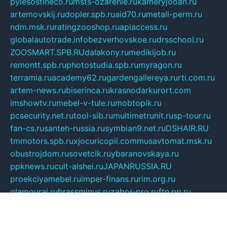
pylesostineco.ru
msts-ozarenie.ru
kameryjooan.ru
artemovskij.ru
dopler.spb.ru
aid70.ru
metall-perm.ru
ndm.msk.ru
ratingzooshop.ru
apiaccess.ru
globalautotrade.info
bezverhovskoe.ru
drsschool.ru
ZOOSMART.SPB.RU
dalakony.ru
medikijob.ru
remontt.spb.ru
photostudia.spb.ru
myragon.ru
terramia.ru
academy62.ru
gardengallereya.ru
rti.com.ru
artem-news.ru
biserinca.ru
krasnodarkurort.com
imshowtv.ru
mebel-v-tule.ru
mobtopik.ru
pcsecurity.net.ru
tool-sib.ru
multimetrunit.ru
sp-tour.ru
fan-cs.ru
santeh-russia.ru
symbian9.net.ru
DSHAIR.RU
tmmotors.spb.ru
xjocuricopii.com
musavtomat.msk.ru
obustrojdom.ru
sovetcik.ru
ybaranovskaya.ru
ppknews.ru
cult-alshei.ru
JAPANRUSSIA.RU
proekciyamebel.ru
imper-finans.ru
rim.org.ru
glamourai.ru
brassminus.ru
zabor-pro.ru
ftn.pp.ru
dorogoe58.ru
laimengpacker.ru
kuzova-zapchasti.ru
sageerp.ru
taxodrom.ru
dsrazvitie.ru
hardcity.net.ru