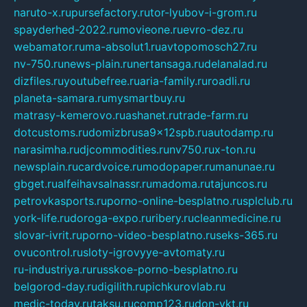
naruto-x.ru
pursefactory.ru
tor-lyubov-i-grom.ru
spayderhed-2022.ru
movieone.ru
evro-dez.ru
webamator.ru
ma-absolut1.ru
avtopomosch27.ru
nv-750.ru
news-plain.ru
nertansaga.ru
delanalad.ru
dizfiles.ru
youtubefree.ru
aria-family.ru
roadli.ru
planeta-samara.ru
mysmartbuy.ru
matrasy-kemerovo.ru
ashanet.ru
trade-farm.ru
dotcustoms.ru
domizbrusa9x12spb.ru
autodamp.ru
narasimha.ru
djcommodities.ru
nv750.ru
x-ton.ru
newsplain.ru
cardvoice.ru
modopaper.ru
manunae.ru
gbget.ru
alfeihavsalnassr.ru
madoma.ru
tajuncos.ru
petrovkasports.ru
porno-online-besplatno.ru
splclub.ru
york-life.ru
doroga-expo.ru
ribery.ru
cleanmedicine.ru
slovar-ivrit.ru
porno-video-besplatno.ru
seks-365.ru
ovucontrol.ru
sloty-igrovyye-avtomaty.ru
ru-industriya.ru
russkoe-porno-besplatno.ru
belgorod-day.ru
digilith.ru
pichkurovlab.ru
medic-today.ru
taksu.ru
comp123.ru
don-ykt.ru