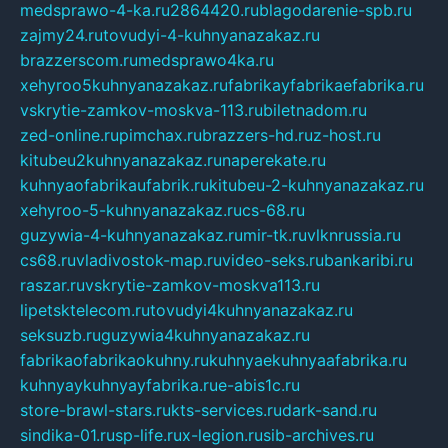
medsprawo-4-ka.ru
2864420.ru
blagodarenie-spb.ru
zajmy24.ru
tovudyi-4-kuhnyanazakaz.ru
brazzerscom.ru
medsprawo4ka.ru
xehyroo5kuhnyanazakaz.ru
fabrikayfabrikaefabrika.ru
vskrytie-zamkov-moskva-113.ru
biletnadom.ru
zed-online.ru
pimchax.ru
brazzers-hd.ru
z-host.ru
kitubeu2kuhnyanazakaz.ru
naperekate.ru
kuhnyaofabrikaufabrik.ru
kitubeu-2-kuhnyanazakaz.ru
xehyroo-5-kuhnyanazakaz.ru
cs-68.ru
guzywia-4-kuhnyanazakaz.ru
mir-tk.ru
vlknrussia.ru
cs68.ru
vladivostok-map.ru
video-seks.ru
bankaribi.ru
raszar.ru
vskrytie-zamkov-moskva113.ru
lipetsktelecom.ru
tovudyi4kuhnyanazakaz.ru
seksuzb.ru
guzywia4kuhnyanazakaz.ru
fabrikaofabrikaokuhny.ru
kuhnyaekuhnyaafabrika.ru
kuhnyaykuhnyayfabrika.ru
e-abis1c.ru
store-brawl-stars.ru
kts-services.ru
dark-sand.ru
sindika-01.ru
sp-life.ru
x-legion.ru
sib-archives.ru