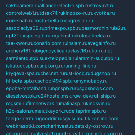
sakhcamera.ru
alliance-electro.spb.ru
stroyavt.ru
controlweb1.ru
tdsak74.ru
kinzozo-ru.ru
kvotka.ru
iron-snab.ru
costa-bella.ru
eugrus.pp.ru
associaciya39.ru
primexpo.spb.ru
bezmorchin.ru
ia2.ru
cpt21.ru
ispecspb.ru
regahost.ru
kolosok-elita.ru
tae-kwon.ru
consrio.com.ru
insiam.ru
avegainfo.ru
archery161.ru
bigencyclica.ru
vlast16.ru
korru.net
sarmiento.spb.su
extelopedia.ru
lammin-suo.spb.ru
iskatour.spb.ru
snpi.org.ru
running-line.ru
krygeva-spa.ru
chel.net.ru
rust-loco.ru
dugshop.ru
hl-beta.spb.ru
school494.spb.ru
mymubaby.ru
epoha-metalband.ru
ngr.spb.ru
rusgosnews.com
dieselvostok.ru
24hostel.msk.ru
w-dev.ru
f-ship.ru
regsmi.ru
filmnetwork.ru
malinasp.ru
kinosvin.ru
h2o-salon.ru
malutkayork.ru
deltaprim.spb.ru
tango-perm.ru
gooddir.ru
sgv.su
multiki-online.com
webkrasotki.com
cherinvest.ru
detskiy-ostrov.ru
ankou.spb.ru
alvesta1.ru
pdf-creator.ru
nix-files.org.ru