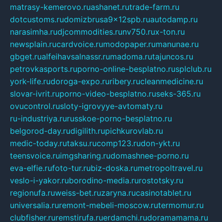
matrasy-kemerovo.ru
ashanet.ru
trade-farm.ru
dotcustoms.ru
domizbrusa9x12spb.ru
autodamp.ru
narasimha.ru
djcommodities.ru
nv750.ru
x-ton.ru
newsplain.ru
cardvoice.ru
modopaper.ru
manunae.ru
gbget.ru
alfeihavsalnassr.ru
madoma.ru
tajuncos.ru
petrovkasports.ru
porno-online-besplatno.ru
splclub.ru
york-life.ru
doroga-expo.ru
ribery.ru
cleanmedicine.ru
slovar-ivrit.ru
porno-video-besplatno.ru
seks-365.ru
ovucontrol.ru
sloty-igrovyye-avtomaty.ru
ru-industriya.ru
russkoe-porno-besplatno.ru
belgorod-day.ru
digilith.ru
pichkurovlab.ru
medic-today.ru
taksu.ru
comp123.ru
don-ykt.ru
teensvoice.ru
imgsharing.ru
domashnee-porno.ru
eva-elfie.ru
foto-tur.ru
biz-doska.ru
metropoltravel.ru
veslo-i-yakor.ru
borodino-media.ru
rostotsky.ru
regionufa.ru
weiss-bet.ru
zaryna.ru
casinotablet.ru
universalia.ru
remont-mebeli-moscow.ru
termomur.ru
clubfisher.ru
remstirufa.ru
erdamchi.ru
doramamama.ru