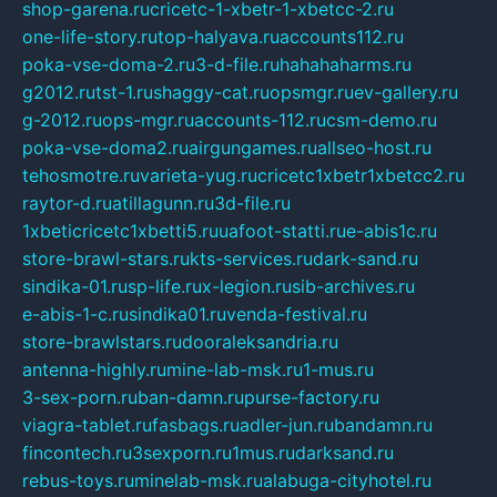
shop-garena.ru
cricetc-1-xbetr-1-xbetcc-2.ru
one-life-story.ru
top-halyava.ru
accounts112.ru
poka-vse-doma-2.ru
3-d-file.ru
hahahaharms.ru
g2012.ru
tst-1.ru
shaggy-cat.ru
opsmgr.ru
ev-gallery.ru
g-2012.ru
ops-mgr.ru
accounts-112.ru
csm-demo.ru
poka-vse-doma2.ru
airgungames.ru
allseo-host.ru
tehosmotre.ru
varieta-yug.ru
cricetc1xbetr1xbetcc2.ru
raytor-d.ru
atillagunn.ru
3d-file.ru
1xbeticricetc1xbetti5.ru
uafoot-statti.ru
e-abis1c.ru
store-brawl-stars.ru
kts-services.ru
dark-sand.ru
sindika-01.ru
sp-life.ru
x-legion.ru
sib-archives.ru
e-abis-1-c.ru
sindika01.ru
venda-festival.ru
store-brawlstars.ru
dooraleksandria.ru
antenna-highly.ru
mine-lab-msk.ru
1-mus.ru
3-sex-porn.ru
ban-damn.ru
purse-factory.ru
viagra-tablet.ru
fasbags.ru
adler-jun.ru
bandamn.ru
fincontech.ru
3sexporn.ru
1mus.ru
darksand.ru
rebus-toys.ru
minelab-msk.ru
alabuga-cityhotel.ru