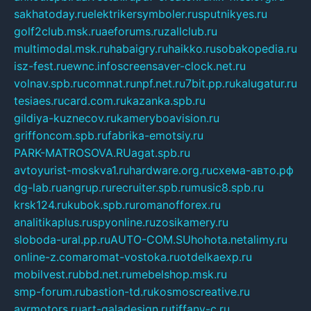
sakhatoday.ru
elektrikersymboler.ru
sputnikyes.ru
golf2club.msk.ru
aeforums.ru
zallclub.ru
multimodal.msk.ru
habaigry.ru
haikko.ru
sobakopedia.ru
isz-fest.ru
ewnc.info
screensaver-clock.net.ru
volnav.spb.ru
comnat.ru
npf.net.ru
7bit.pp.ru
kalugatur.ru
tesiaes.ru
card.com.ru
kazanka.spb.ru
gildiya-kuznecov.ru
kameryboavision.ru
griffoncom.spb.ru
fabrika-emotsiy.ru
PARK-MATROSOVA.RU
agat.spb.ru
avtoyurist-moskva1.ru
hardware.org.ru
схема-авто.рф
dg-lab.ru
angrup.ru
recruiter.spb.ru
music8.spb.ru
krsk124.ru
kubok.spb.ru
romanofforex.ru
analitikaplus.ru
spyonline.ru
zosikamery.ru
sloboda-ural.pp.ru
AUTO-COM.SU
hohota.net
alimy.ru
online-z.com
aromat-vostoka.ru
otdelkaexp.ru
mobilvest.ru
bbd.net.ru
mebelshop.msk.ru
smp-forum.ru
bastion-td.ru
kosmoscreative.ru
avrmotors.ru
art-galadesign.ru
tiffany-c.ru