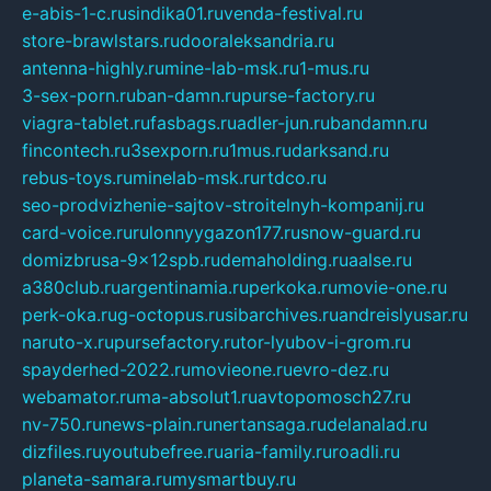
e-abis-1-c.ru
sindika01.ru
venda-festival.ru
store-brawlstars.ru
dooraleksandria.ru
antenna-highly.ru
mine-lab-msk.ru
1-mus.ru
3-sex-porn.ru
ban-damn.ru
purse-factory.ru
viagra-tablet.ru
fasbags.ru
adler-jun.ru
bandamn.ru
fincontech.ru
3sexporn.ru
1mus.ru
darksand.ru
rebus-toys.ru
minelab-msk.ru
rtdco.ru
seo-prodvizhenie-sajtov-stroitelnyh-kompanij.ru
card-voice.ru
rulonnyygazon177.ru
snow-guard.ru
domizbrusa-9x12spb.ru
demaholding.ru
aalse.ru
a380club.ru
argentinamia.ru
perkoka.ru
movie-one.ru
perk-oka.ru
g-octopus.ru
sibarchives.ru
andreislyusar.ru
naruto-x.ru
pursefactory.ru
tor-lyubov-i-grom.ru
spayderhed-2022.ru
movieone.ru
evro-dez.ru
webamator.ru
ma-absolut1.ru
avtopomosch27.ru
nv-750.ru
news-plain.ru
nertansaga.ru
delanalad.ru
dizfiles.ru
youtubefree.ru
aria-family.ru
roadli.ru
planeta-samara.ru
mysmartbuy.ru