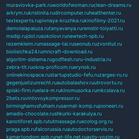
muraviovka-park.ru
worldofwoman.ru
clean-dreams.ru
arkrym.ru
kristinita.ru
dircomputer.ru
healthenter.ru
textexperts.ru
pivnaya-kruzhka.ru
kinofilmy-2021.ru
demolalapaluza.ru
tanyavanya.ru
remstir-tolyatti.ru
msdip.ru
jdol.ru
sokolovr.ru
newtech-spb.ru
rezemkleim.ru
massage-tai.ru
seonub.ru
zvonitut.ru
biolisichka24.ru
mncraft-download.ru
algoritm-sistema.ru
godflesh.ru
ru-industria.ru
zebra-tlt.ru
okna-proficom.ru
erynok.ru
onlinekinospace.ru
startupstudio-fefu.ru
zarges-ru.ru
gegenjustizunrecht.ru
autobalashov.ru
utrovortu.ru
spiski-firm.ru
elara-m.ru
kinomusorka.ru
mkcslava.ru
2bets.ru
vintovoykompressor.ru
birminghamvsfulham.ru
sarmat-komp.ru
pioneeri.ru
amadis-chocolate.ru
shkurki-karakulya.ru
kanotiforet.spb.ru
tutmassage.ru
ecolog.org.ru
praga.spb.ru
falcorussia.ru
autodoctorservis.ru
kamertondom.spb.ru
net-life.net.ru
avto-vozim.ru