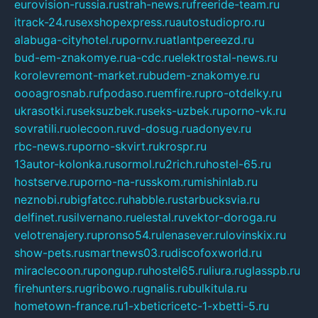
eurovision-russia.ru
strah-news.ru
freeride-team.ru
itrack-24.ru
sexshopexpress.ru
autostudiopro.ru
alabuga-cityhotel.ru
pornv.ru
atlantpereezd.ru
bud-em-znakomye.ru
a-cdc.ru
elektrostal-news.ru
korolevremont-market.ru
budem-znakomye.ru
oooagrosnab.ru
fpodaso.ru
emfire.ru
pro-otdelky.ru
ukrasotki.ru
seksuzbek.ru
seks-uzbek.ru
porno-vk.ru
sovratili.ru
olecoon.ru
vd-dosug.ru
adonyev.ru
rbc-news.ru
porno-skvirt.ru
krospr.ru
13autor-kolonka.ru
sormol.ru
2rich.ru
hostel-65.ru
hostserve.ru
porno-na-russkom.ru
mishinlab.ru
neznobi.ru
bigfatcc.ru
habble.ru
starbucksvia.ru
delfinet.ru
silvernano.ru
elestal.ru
vektor-doroga.ru
velotrenajery.ru
pronso54.ru
lenasever.ru
lovinskix.ru
show-pets.ru
smartnews03.ru
discofoxworld.ru
miraclecoon.ru
pongup.ru
hostel65.ru
liura.ru
glasspb.ru
firehunters.ru
gribowo.ru
gnalis.ru
bulkitula.ru
hometown-france.ru
1-xbeticricetc-1-xbetti-5.ru