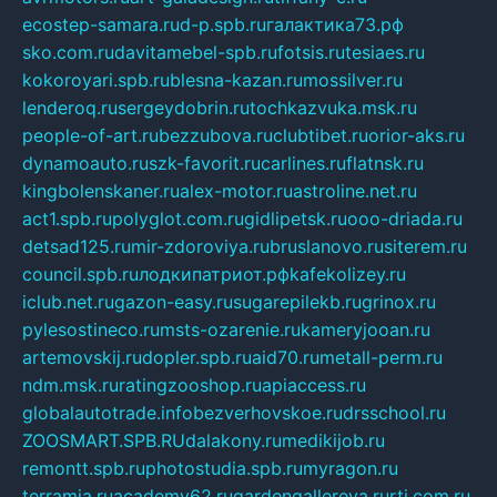
ecostep-samara.ru
d-p.spb.ru
галактика73.рф
sko.com.ru
davitamebel-spb.ru
fotsis.ru
tesiaes.ru
kokoroyari.spb.ru
blesna-kazan.ru
mossilver.ru
lenderoq.ru
sergeydobrin.ru
tochkazvuka.msk.ru
people-of-art.ru
bezzubova.ru
clubtibet.ru
orior-aks.ru
dynamoauto.ru
szk-favorit.ru
carlines.ru
flatnsk.ru
kingbolenskaner.ru
alex-motor.ru
astroline.net.ru
act1.spb.ru
polyglot.com.ru
gidlipetsk.ru
ooo-driada.ru
detsad125.ru
mir-zdoroviya.ru
bruslanovo.ru
siterem.ru
council.spb.ru
лодкипатриот.рф
kafekolizey.ru
iclub.net.ru
gazon-easy.ru
sugarepilekb.ru
grinox.ru
pylesostineco.ru
msts-ozarenie.ru
kameryjooan.ru
artemovskij.ru
dopler.spb.ru
aid70.ru
metall-perm.ru
ndm.msk.ru
ratingzooshop.ru
apiaccess.ru
globalautotrade.info
bezverhovskoe.ru
drsschool.ru
ZOOSMART.SPB.RU
dalakony.ru
medikijob.ru
remontt.spb.ru
photostudia.spb.ru
myragon.ru
terramia.ru
academy62.ru
gardengallereya.ru
rti.com.ru