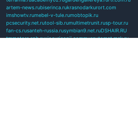
artem-news.ru
biserinca.ru
krasnodarkurort.com
imshowtv.ru
mebel-v-tule.ru
mobtopik.ru
pcsecurity.net.ru
tool-sib.ru
multimetrunit.ru
sp-tour.ru
fan-cs.ru
santeh-russia.ru
symbian9.net.ru
DSHAIR.RU
tmmotors.spb.ru
xjocuricopii.com
musavtomat.msk.ru
obustrojdom.ru
sovetcik.ru
ybaranovskaya.ru
ppknews.ru
cult-alshei.ru
JAPANRUSSIA.RU
proekciyamebel.ru
imper-finans.ru
rim.org.ru
glamourai.ru
brassminus.ru
zabor-pro.ru
ftn.pp.ru
dorogoe58.ru
laimengpacker.ru
kuzova-zapchasti.ru
sageerp.ru
taxodrom.ru
dsrazvitie.ru
hardcity.net.ru
ratinghomegames.ru
topservice25.ru
gubernyan.ru
gtglasslined.ru
ii4.ru
tssport.spb.ru
andorra24.com
blackwallstreet.ru
oboimos.ru
optim-doors.com.ru
ikuch.ru
nycr.org.ru
npa21.ru
vremya-ch.spb.ru
desert000.ru
ivtorgi.ru
ifiori.ru
catalog-statei.ru
dcv.org.ru
spetsmaster174.ru
ipkameryhiseeu.ru