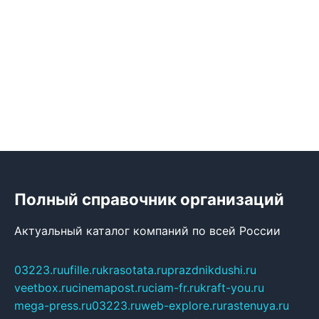
Полный справочник организаций
Актуальный каталог компаний по всей России
03223.ru
ufille.ru
krasotata.ru
prazdnikdushi.ru
veetbox.ru
cinemapost.ru
ciam-fr.ru
kraft-you.ru
mega-press.ru
03223.ru
web-explore.ru
rastenuya.ru