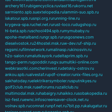
archery161.ru
bigencyclica.ru
vlast16.ru
korru.net
sarmiento.spb.su
extelopedia.ru
lammin-suo.spb.ru
iskatour.spb.ru
snpi.org.ru
running-line.ru
krygeva-spa.ru
chel.net.ru
rust-loco.ru
dugshop.ru
hl-beta.spb.ru
school494.spb.ru
mymubaby.ru
epoha-metalband.ru
ngr.spb.ru
rusgosnews.com
dieselvostok.ru
24hostel.msk.ru
w-dev.ru
f-ship.ru
regsmi.ru
filmnetwork.ru
malinasp.ru
kinosvin.ru
h2o-salon.ru
malutkayork.ru
deltaprim.spb.ru
tango-perm.ru
gooddir.ru
sgv.su
multiki-online.com
webkrasotki.com
cherinvest.ru
detskiy-ostrov.ru
ankou.spb.ru
alvesta1.ru
pdf-creator.ru
nix-files.org.ru
sakhatoday.ru
elektrikersymboler.ru
sputnikyes.ru
golf2club.msk.ru
aeforums.ru
zallclub.ru
multimodal.msk.ru
habaigry.ru
haikko.ru
sobakopedia.ru
isz-fest.ru
ewnc.info
screensaver-clock.net.ru
volnav.spb.ru
comnat.ru
npf.net.ru
7bit.pp.ru
kalugatur.ru