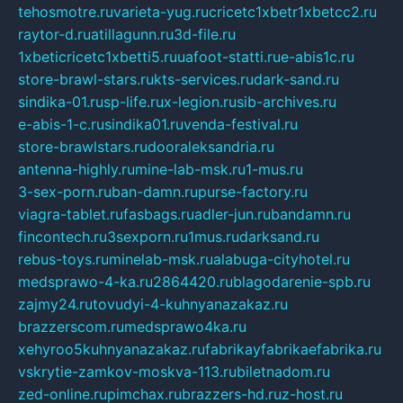
tehosmotre.ru
varieta-yug.ru
cricetc1xbetr1xbetcc2.ru
raytor-d.ru
atillagunn.ru
3d-file.ru
1xbeticricetc1xbetti5.ru
uafoot-statti.ru
e-abis1c.ru
store-brawl-stars.ru
kts-services.ru
dark-sand.ru
sindika-01.ru
sp-life.ru
x-legion.ru
sib-archives.ru
e-abis-1-c.ru
sindika01.ru
venda-festival.ru
store-brawlstars.ru
dooraleksandria.ru
antenna-highly.ru
mine-lab-msk.ru
1-mus.ru
3-sex-porn.ru
ban-damn.ru
purse-factory.ru
viagra-tablet.ru
fasbags.ru
adler-jun.ru
bandamn.ru
fincontech.ru
3sexporn.ru
1mus.ru
darksand.ru
rebus-toys.ru
minelab-msk.ru
alabuga-cityhotel.ru
medsprawo-4-ka.ru
2864420.ru
blagodarenie-spb.ru
zajmy24.ru
tovudyi-4-kuhnyanazakaz.ru
brazzerscom.ru
medsprawo4ka.ru
xehyroo5kuhnyanazakaz.ru
fabrikayfabrikaefabrika.ru
vskrytie-zamkov-moskva-113.ru
biletnadom.ru
zed-online.ru
pimchax.ru
brazzers-hd.ru
z-host.ru