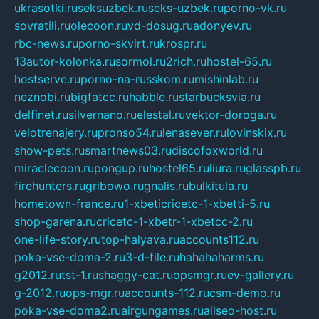
ukrasotki.ru
seksuzbek.ru
seks-uzbek.ru
porno-vk.ru
sovratili.ru
olecoon.ru
vd-dosug.ru
adonyev.ru
rbc-news.ru
porno-skvirt.ru
krospr.ru
13autor-kolonka.ru
sormol.ru
2rich.ru
hostel-65.ru
hostserve.ru
porno-na-russkom.ru
mishinlab.ru
neznobi.ru
bigfatcc.ru
habble.ru
starbucksvia.ru
delfinet.ru
silvernano.ru
elestal.ru
vektor-doroga.ru
velotrenajery.ru
pronso54.ru
lenasever.ru
lovinskix.ru
show-pets.ru
smartnews03.ru
discofoxworld.ru
miraclecoon.ru
pongup.ru
hostel65.ru
liura.ru
glasspb.ru
firehunters.ru
gribowo.ru
gnalis.ru
bulkitula.ru
hometown-france.ru
1-xbeticricetc-1-xbetti-5.ru
shop-garena.ru
cricetc-1-xbetr-1-xbetcc-2.ru
one-life-story.ru
top-halyava.ru
accounts112.ru
poka-vse-doma-2.ru
3-d-file.ru
hahahaharms.ru
g2012.ru
tst-1.ru
shaggy-cat.ru
opsmgr.ru
ev-gallery.ru
g-2012.ru
ops-mgr.ru
accounts-112.ru
csm-demo.ru
poka-vse-doma2.ru
airgungames.ru
allseo-host.ru