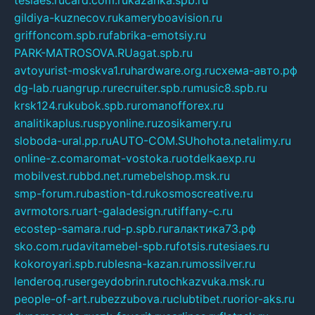
tesiaes.ru
card.com.ru
kazanka.spb.ru
gildiya-kuznecov.ru
kameryboavision.ru
griffoncom.spb.ru
fabrika-emotsiy.ru
PARK-MATROSOVA.RU
agat.spb.ru
avtoyurist-moskva1.ru
hardware.org.ru
схема-авто.рф
dg-lab.ru
angrup.ru
recruiter.spb.ru
music8.spb.ru
krsk124.ru
kubok.spb.ru
romanofforex.ru
analitikaplus.ru
spyonline.ru
zosikamery.ru
sloboda-ural.pp.ru
AUTO-COM.SU
hohota.net
alimy.ru
online-z.com
aromat-vostoka.ru
otdelkaexp.ru
mobilvest.ru
bbd.net.ru
mebelshop.msk.ru
smp-forum.ru
bastion-td.ru
kosmoscreative.ru
avrmotors.ru
art-galadesign.ru
tiffany-c.ru
ecostep-samara.ru
d-p.spb.ru
галактика73.рф
sko.com.ru
davitamebel-spb.ru
fotsis.ru
tesiaes.ru
kokoroyari.spb.ru
blesna-kazan.ru
mossilver.ru
lenderoq.ru
sergeydobrin.ru
tochkazvuka.msk.ru
people-of-art.ru
bezzubova.ru
clubtibet.ru
orior-aks.ru