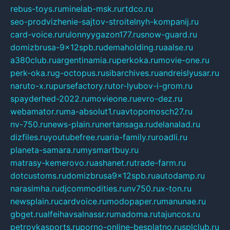
rebus-toys.ru
minelab-msk.ru
rtdco.ru
seo-prodvizhenie-sajtov-stroitelnyh-kompanij.ru
card-voice.ru
rulonnyygazon177.ru
snow-guard.ru
domizbrusa-9x12spb.ru
demaholding.ru
aalse.ru
a380club.ru
argentinamia.ru
perkoka.ru
movie-one.ru
perk-oka.ru
g-octopus.ru
sibarchives.ru
andreislyusar.ru
naruto-x.ru
pursefactory.ru
tor-lyubov-i-grom.ru
spayderhed-2022.ru
movieone.ru
evro-dez.ru
webamator.ru
ma-absolut1.ru
avtopomosch27.ru
nv-750.ru
news-plain.ru
nertansaga.ru
delanalad.ru
dizfiles.ru
youtubefree.ru
aria-family.ru
roadli.ru
planeta-samara.ru
mysmartbuy.ru
matrasy-kemerovo.ru
ashanet.ru
trade-farm.ru
dotcustoms.ru
domizbrusa9x12spb.ru
autodamp.ru
narasimha.ru
djcommodities.ru
nv750.ru
x-ton.ru
newsplain.ru
cardvoice.ru
modopaper.ru
manunae.ru
gbget.ru
alfeihavsalnassr.ru
madoma.ru
tajuncos.ru
petrovkasports.ru
porno-online-besplatno.ru
splclub.ru