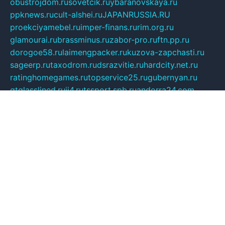
obustrojdom.ru
sovetcik.ru
ybaranovskaya.ru
ppknews.ru
cult-alshei.ru
JAPANRUSSIA.RU
proekciyamebel.ru
imper-finans.ru
rim.org.ru
glamourai.ru
brassminus.ru
zabor-pro.ru
ftn.pp.ru
dorogoe58.ru
laimengpacker.ru
kuzova-zapchasti.ru
sageerp.ru
taxodrom.ru
dsrazvitie.ru
hardcity.net.ru
ratinghomegames.ru
topservice25.ru
gubernyan.ru
gtglasslined.ru
ii4.ru
tssport.spb.ru
andorra24.com
blackwallstreet.ru
oboimos.ru
optim-doors.com.ru
ikuch.ru
nycr.org.ru
npa21.ru
vremya-ch.spb.ru
desert000.ru
ivtorgi.ru
ifiori.ru
catalog-statei.ru
dcv.org.ru
spetsmaster174.ru
ipkameryhiseeu.ru
dum26.ru
ruspol.spb.ru
fr-opendp.ru
kam-solnyshko.ru
cheyenne-arapaho.ru
sevzapmetal.spb.ru
ted-lapidus.spb.ru
parasite-eliminator.ru
sigma-complete.ru
modernworld.ru
dama-moda.ru
eholot-group.ru
sk-nvkz.ru
DRONGOLD.RU
democratia2.ru
i-farmer.ru
mass-sport.org