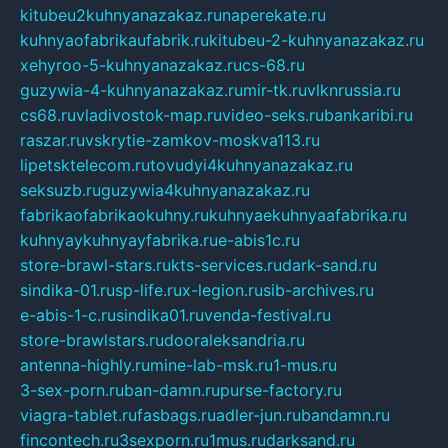
kitubeu2kuhnyanazakaz.ru
naperekate.ru
kuhnyaofabrikaufabrik.ru
kitubeu-2-kuhnyanazakaz.ru
xehyroo-5-kuhnyanazakaz.ru
cs-68.ru
guzywia-4-kuhnyanazakaz.ru
mir-tk.ru
vlknrussia.ru
cs68.ru
vladivostok-map.ru
video-seks.ru
bankaribi.ru
raszar.ru
vskrytie-zamkov-moskva113.ru
lipetsktelecom.ru
tovudyi4kuhnyanazakaz.ru
seksuzb.ru
guzywia4kuhnyanazakaz.ru
fabrikaofabrikaokuhny.ru
kuhnyaekuhnyaafabrika.ru
kuhnyaykuhnyayfabrika.ru
e-abis1c.ru
store-brawl-stars.ru
kts-services.ru
dark-sand.ru
sindika-01.ru
sp-life.ru
x-legion.ru
sib-archives.ru
e-abis-1-c.ru
sindika01.ru
venda-festival.ru
store-brawlstars.ru
dooraleksandria.ru
antenna-highly.ru
mine-lab-msk.ru
1-mus.ru
3-sex-porn.ru
ban-damn.ru
purse-factory.ru
viagra-tablet.ru
fasbags.ru
adler-jun.ru
bandamn.ru
fincontech.ru
3sexporn.ru
1mus.ru
darksand.ru