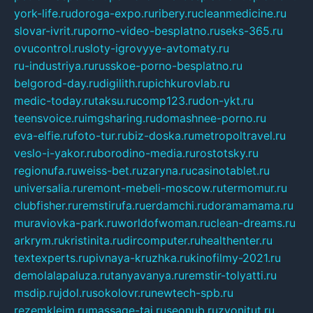
york-life.ru
doroga-expo.ru
ribery.ru
cleanmedicine.ru
slovar-ivrit.ru
porno-video-besplatno.ru
seks-365.ru
ovucontrol.ru
sloty-igrovyye-avtomaty.ru
ru-industriya.ru
russkoe-porno-besplatno.ru
belgorod-day.ru
digilith.ru
pichkurovlab.ru
medic-today.ru
taksu.ru
comp123.ru
don-ykt.ru
teensvoice.ru
imgsharing.ru
domashnee-porno.ru
eva-elfie.ru
foto-tur.ru
biz-doska.ru
metropoltravel.ru
veslo-i-yakor.ru
borodino-media.ru
rostotsky.ru
regionufa.ru
weiss-bet.ru
zaryna.ru
casinotablet.ru
universalia.ru
remont-mebeli-moscow.ru
termomur.ru
clubfisher.ru
remstirufa.ru
erdamchi.ru
doramamama.ru
muraviovka-park.ru
worldofwoman.ru
clean-dreams.ru
arkrym.ru
kristinita.ru
dircomputer.ru
healthenter.ru
textexperts.ru
pivnaya-kruzhka.ru
kinofilmy-2021.ru
demolalapaluza.ru
tanyavanya.ru
remstir-tolyatti.ru
msdip.ru
jdol.ru
sokolovr.ru
newtech-spb.ru
rezemkleim.ru
massage-tai.ru
seonub.ru
zvonitut.ru