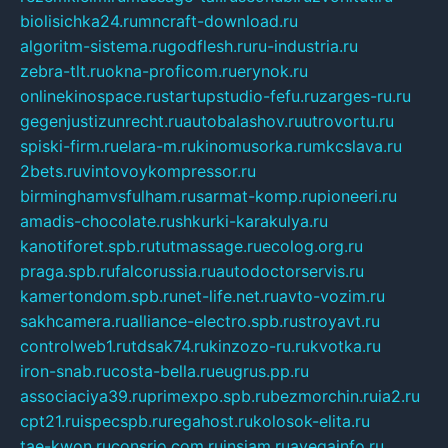
biolisichka24.ru
mncraft-download.ru
algoritm-sistema.ru
godflesh.ru
ru-industria.ru
zebra-tlt.ru
okna-proficom.ru
erynok.ru
onlinekinospace.ru
startupstudio-fefu.ru
zarges-ru.ru
gegenjustizunrecht.ru
autobalashov.ru
utrovortu.ru
spiski-firm.ru
elara-m.ru
kinomusorka.ru
mkcslava.ru
2bets.ru
vintovoykompressor.ru
birminghamvsfulham.ru
sarmat-komp.ru
pioneeri.ru
amadis-chocolate.ru
shkurki-karakulya.ru
kanotiforet.spb.ru
tutmassage.ru
ecolog.org.ru
praga.spb.ru
falcorussia.ru
autodoctorservis.ru
kamertondom.spb.ru
net-life.net.ru
avto-vozim.ru
sakhcamera.ru
alliance-electro.spb.ru
stroyavt.ru
controlweb1.ru
tdsak74.ru
kinzozo-ru.ru
kvotka.ru
iron-snab.ru
costa-bella.ru
eugrus.pp.ru
associaciya39.ru
primexpo.spb.ru
bezmorchin.ru
ia2.ru
cpt21.ru
ispecspb.ru
regahost.ru
kolosok-elita.ru
tae-kwon.ru
consrio.com.ru
insiam.ru
avegainfo.ru