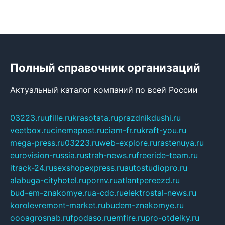
Полный справочник организаций
Актуальный каталог компаний по всей России
03223.ru
ufille.ru
krasotata.ru
prazdnikdushi.ru
veetbox.ru
cinemapost.ru
ciam-fr.ru
kraft-you.ru
mega-press.ru
03223.ru
web-explore.ru
rastenuya.ru
eurovision-russia.ru
strah-news.ru
freeride-team.ru
itrack-24.ru
sexshopexpress.ru
autostudiopro.ru
alabuga-cityhotel.ru
pornv.ru
atlantpereezd.ru
bud-em-znakomye.ru
a-cdc.ru
elektrostal-news.ru
korolevremont-market.ru
budem-znakomye.ru
oooagrosnab.ru
fpodaso.ru
emfire.ru
pro-otdelky.ru