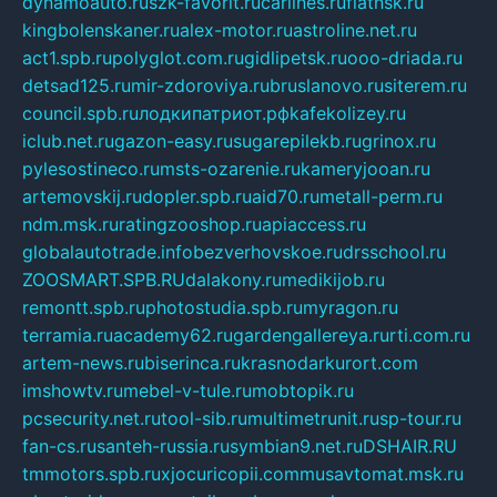
dynamoauto.ru
szk-favorit.ru
carlines.ru
flatnsk.ru
kingbolenskaner.ru
alex-motor.ru
astroline.net.ru
act1.spb.ru
polyglot.com.ru
gidlipetsk.ru
ooo-driada.ru
detsad125.ru
mir-zdoroviya.ru
bruslanovo.ru
siterem.ru
council.spb.ru
лодкипатриот.рф
kafekolizey.ru
iclub.net.ru
gazon-easy.ru
sugarepilekb.ru
grinox.ru
pylesostineco.ru
msts-ozarenie.ru
kameryjooan.ru
artemovskij.ru
dopler.spb.ru
aid70.ru
metall-perm.ru
ndm.msk.ru
ratingzooshop.ru
apiaccess.ru
globalautotrade.info
bezverhovskoe.ru
drsschool.ru
ZOOSMART.SPB.RU
dalakony.ru
medikijob.ru
remontt.spb.ru
photostudia.spb.ru
myragon.ru
terramia.ru
academy62.ru
gardengallereya.ru
rti.com.ru
artem-news.ru
biserinca.ru
krasnodarkurort.com
imshowtv.ru
mebel-v-tule.ru
mobtopik.ru
pcsecurity.net.ru
tool-sib.ru
multimetrunit.ru
sp-tour.ru
fan-cs.ru
santeh-russia.ru
symbian9.net.ru
DSHAIR.RU
tmmotors.spb.ru
xjocuricopii.com
musavtomat.msk.ru