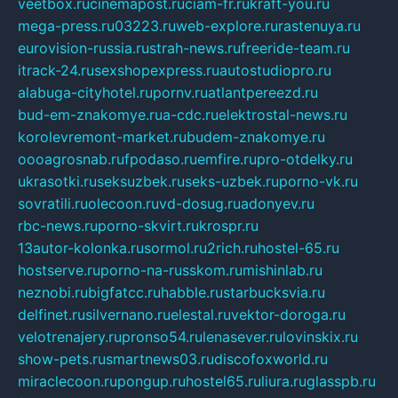
veetbox.ru
cinemapost.ru
ciam-fr.ru
kraft-you.ru
mega-press.ru
03223.ru
web-explore.ru
rastenuya.ru
eurovision-russia.ru
strah-news.ru
freeride-team.ru
itrack-24.ru
sexshopexpress.ru
autostudiopro.ru
alabuga-cityhotel.ru
pornv.ru
atlantpereezd.ru
bud-em-znakomye.ru
a-cdc.ru
elektrostal-news.ru
korolevremont-market.ru
budem-znakomye.ru
oooagrosnab.ru
fpodaso.ru
emfire.ru
pro-otdelky.ru
ukrasotki.ru
seksuzbek.ru
seks-uzbek.ru
porno-vk.ru
sovratili.ru
olecoon.ru
vd-dosug.ru
adonyev.ru
rbc-news.ru
porno-skvirt.ru
krospr.ru
13autor-kolonka.ru
sormol.ru
2rich.ru
hostel-65.ru
hostserve.ru
porno-na-russkom.ru
mishinlab.ru
neznobi.ru
bigfatcc.ru
habble.ru
starbucksvia.ru
delfinet.ru
silvernano.ru
elestal.ru
vektor-doroga.ru
velotrenajery.ru
pronso54.ru
lenasever.ru
lovinskix.ru
show-pets.ru
smartnews03.ru
discofoxworld.ru
miraclecoon.ru
pongup.ru
hostel65.ru
liura.ru
glasspb.ru