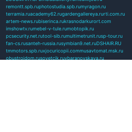
remontt.spb.ru
photostudia.spb.ru
myragon.ru
terramia.ru
academy62.ru
gardengallereya.ru
rti.com.ru
artem-news.ru
biserinca.ru
krasnodarkurort.com
imshowtv.ru
mebel-v-tule.ru
mobtopik.ru
pcsecurity.net.ru
tool-sib.ru
multimetrunit.ru
sp-tour.ru
fan-cs.ru
santeh-russia.ru
symbian9.net.ru
DSHAIR.RU
tmmotors.spb.ru
xjocuricopii.com
musavtomat.msk.ru
obustrojdom.ru
sovetcik.ru
ybaranovskaya.ru
ppknews.ru
cult-alshei.ru
JAPANRUSSIA.RU
proekciyamebel.ru
imper-finans.ru
rim.org.ru
glamourai.ru
brassminus.ru
zabor-pro.ru
ftn.pp.ru
dorogoe58.ru
laimengpacker.ru
kuzova-zapchasti.ru
sageerp.ru
taxodrom.ru
dsrazvitie.ru
hardcity.net.ru
ratinghomegames.ru
topservice25.ru
gubernyan.ru
gtglasslined.ru
ii4.ru
tssport.spb.ru
andorra24.com
blackwallstreet.ru
oboimos.ru
optim-doors.com.ru
ikuch.ru
nycr.org.ru
npa21.ru
vremya-ch.spb.ru
desert000.ru
ivtorgi.ru
ifiori.ru
catalog-statei.ru