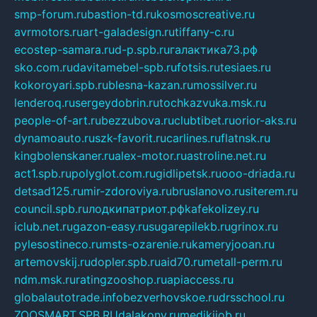
smp-forum.ru
bastion-td.ru
kosmoscreative.ru
avrmotors.ru
art-galadesign.ru
tiffany-c.ru
ecostep-samara.ru
d-p.spb.ru
галактика73.рф
sko.com.ru
davitamebel-spb.ru
fotsis.ru
tesiaes.ru
kokoroyari.spb.ru
blesna-kazan.ru
mossilver.ru
lenderoq.ru
sergeydobrin.ru
tochkazvuka.msk.ru
people-of-art.ru
bezzubova.ru
clubtibet.ru
orior-aks.ru
dynamoauto.ru
szk-favorit.ru
carlines.ru
flatnsk.ru
kingbolenskaner.ru
alex-motor.ru
astroline.net.ru
act1.spb.ru
polyglot.com.ru
gidlipetsk.ru
ooo-driada.ru
detsad125.ru
mir-zdoroviya.ru
bruslanovo.ru
siterem.ru
council.spb.ru
лодкипатриот.рф
kafekolizey.ru
iclub.net.ru
gazon-easy.ru
sugarepilekb.ru
grinox.ru
pylesostineco.ru
msts-ozarenie.ru
kameryjooan.ru
artemovskij.ru
dopler.spb.ru
aid70.ru
metall-perm.ru
ndm.msk.ru
ratingzooshop.ru
apiaccess.ru
globalautotrade.info
bezverhovskoe.ru
drsschool.ru
ZOOSMART.SPB.RU
dalakony.ru
medikijob.ru