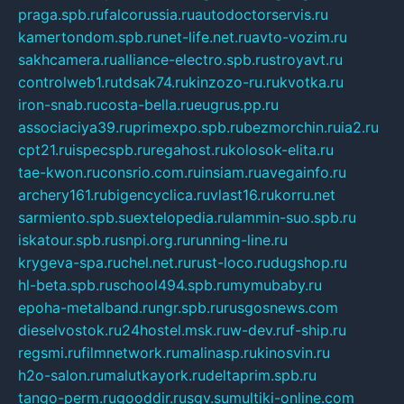
praga.spb.ru
falcorussia.ru
autodoctorservis.ru
kamertondom.spb.ru
net-life.net.ru
avto-vozim.ru
sakhcamera.ru
alliance-electro.spb.ru
stroyavt.ru
controlweb1.ru
tdsak74.ru
kinzozo-ru.ru
kvotka.ru
iron-snab.ru
costa-bella.ru
eugrus.pp.ru
associaciya39.ru
primexpo.spb.ru
bezmorchin.ru
ia2.ru
cpt21.ru
ispecspb.ru
regahost.ru
kolosok-elita.ru
tae-kwon.ru
consrio.com.ru
insiam.ru
avegainfo.ru
archery161.ru
bigencyclica.ru
vlast16.ru
korru.net
sarmiento.spb.su
extelopedia.ru
lammin-suo.spb.ru
iskatour.spb.ru
snpi.org.ru
running-line.ru
krygeva-spa.ru
chel.net.ru
rust-loco.ru
dugshop.ru
hl-beta.spb.ru
school494.spb.ru
mymubaby.ru
epoha-metalband.ru
ngr.spb.ru
rusgosnews.com
dieselvostok.ru
24hostel.msk.ru
w-dev.ru
f-ship.ru
regsmi.ru
filmnetwork.ru
malinasp.ru
kinosvin.ru
h2o-salon.ru
malutkayork.ru
deltaprim.spb.ru
tango-perm.ru
gooddir.ru
sgv.su
multiki-online.com