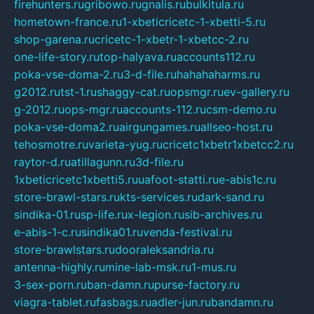
firehunters.ru
gribowo.ru
gnalis.ru
bulkitula.ru
hometown-france.ru
1-xbeticricetc-1-xbetti-5.ru
shop-garena.ru
cricetc-1-xbetr-1-xbetcc-2.ru
one-life-story.ru
top-halyava.ru
accounts112.ru
poka-vse-doma-2.ru
3-d-file.ru
hahahaharms.ru
g2012.ru
tst-1.ru
shaggy-cat.ru
opsmgr.ru
ev-gallery.ru
g-2012.ru
ops-mgr.ru
accounts-112.ru
csm-demo.ru
poka-vse-doma2.ru
airgungames.ru
allseo-host.ru
tehosmotre.ru
varieta-yug.ru
cricetc1xbetr1xbetcc2.ru
raytor-d.ru
atillagunn.ru
3d-file.ru
1xbeticricetc1xbetti5.ru
uafoot-statti.ru
e-abis1c.ru
store-brawl-stars.ru
kts-services.ru
dark-sand.ru
sindika-01.ru
sp-life.ru
x-legion.ru
sib-archives.ru
e-abis-1-c.ru
sindika01.ru
venda-festival.ru
store-brawlstars.ru
dooraleksandria.ru
antenna-highly.ru
mine-lab-msk.ru
1-mus.ru
3-sex-porn.ru
ban-damn.ru
purse-factory.ru
viagra-tablet.ru
fasbags.ru
adler-jun.ru
bandamn.ru