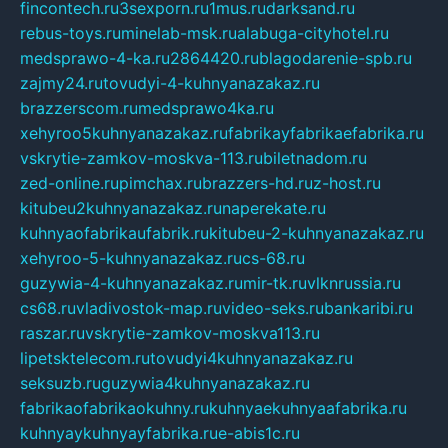
fincontech.ru
3sexporn.ru
1mus.ru
darksand.ru
rebus-toys.ru
minelab-msk.ru
alabuga-cityhotel.ru
medsprawo-4-ka.ru
2864420.ru
blagodarenie-spb.ru
zajmy24.ru
tovudyi-4-kuhnyanazakaz.ru
brazzerscom.ru
medsprawo4ka.ru
xehyroo5kuhnyanazakaz.ru
fabrikayfabrikaefabrika.ru
vskrytie-zamkov-moskva-113.ru
biletnadom.ru
zed-online.ru
pimchax.ru
brazzers-hd.ru
z-host.ru
kitubeu2kuhnyanazakaz.ru
naperekate.ru
kuhnyaofabrikaufabrik.ru
kitubeu-2-kuhnyanazakaz.ru
xehyroo-5-kuhnyanazakaz.ru
cs-68.ru
guzywia-4-kuhnyanazakaz.ru
mir-tk.ru
vlknrussia.ru
cs68.ru
vladivostok-map.ru
video-seks.ru
bankaribi.ru
raszar.ru
vskrytie-zamkov-moskva113.ru
lipetsktelecom.ru
tovudyi4kuhnyanazakaz.ru
seksuzb.ru
guzywia4kuhnyanazakaz.ru
fabrikaofabrikaokuhny.ru
kuhnyaekuhnyaafabrika.ru
kuhnyaykuhnyayfabrika.ru
e-abis1c.ru