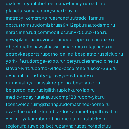
dizfiles.ru
youtubefree.ru
aria-family.ru
roadli.ru
planeta-samara.ru
mysmartbuy.ru
matrasy-kemerovo.ru
ashanet.ru
trade-farm.ru
dotcustoms.ru
domizbrusa9x12spb.ru
autodamp.ru
narasimha.ru
djcommodities.ru
nv750.ru
x-ton.ru
newsplain.ru
cardvoice.ru
modopaper.ru
manunae.ru
gbget.ru
alfeihavsalnassr.ru
madoma.ru
tajuncos.ru
petrovkasports.ru
porno-online-besplatno.ru
splclub.ru
york-life.ru
doroga-expo.ru
ribery.ru
cleanmedicine.ru
slovar-ivrit.ru
porno-video-besplatno.ru
seks-365.ru
ovucontrol.ru
sloty-igrovyye-avtomaty.ru
ru-industriya.ru
russkoe-porno-besplatno.ru
belgorod-day.ru
digilith.ru
pichkurovlab.ru
medic-today.ru
taksu.ru
comp123.ru
don-ykt.ru
teensvoice.ru
imgsharing.ru
domashnee-porno.ru
eva-elfie.ru
foto-tur.ru
biz-doska.ru
metropoltravel.ru
veslo-i-yakor.ru
borodino-media.ru
rostotsky.ru
regionufa.ru
weiss-bet.ru
zaryna.ru
casinotablet.ru