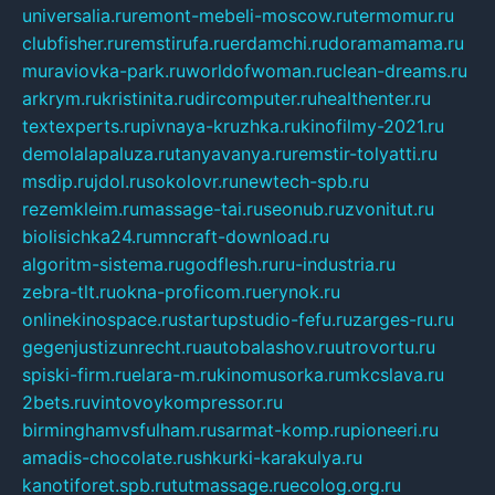
universalia.ru
remont-mebeli-moscow.ru
termomur.ru
clubfisher.ru
remstirufa.ru
erdamchi.ru
doramamama.ru
muraviovka-park.ru
worldofwoman.ru
clean-dreams.ru
arkrym.ru
kristinita.ru
dircomputer.ru
healthenter.ru
textexperts.ru
pivnaya-kruzhka.ru
kinofilmy-2021.ru
demolalapaluza.ru
tanyavanya.ru
remstir-tolyatti.ru
msdip.ru
jdol.ru
sokolovr.ru
newtech-spb.ru
rezemkleim.ru
massage-tai.ru
seonub.ru
zvonitut.ru
biolisichka24.ru
mncraft-download.ru
algoritm-sistema.ru
godflesh.ru
ru-industria.ru
zebra-tlt.ru
okna-proficom.ru
erynok.ru
onlinekinospace.ru
startupstudio-fefu.ru
zarges-ru.ru
gegenjustizunrecht.ru
autobalashov.ru
utrovortu.ru
spiski-firm.ru
elara-m.ru
kinomusorka.ru
mkcslava.ru
2bets.ru
vintovoykompressor.ru
birminghamvsfulham.ru
sarmat-komp.ru
pioneeri.ru
amadis-chocolate.ru
shkurki-karakulya.ru
kanotiforet.spb.ru
tutmassage.ru
ecolog.org.ru