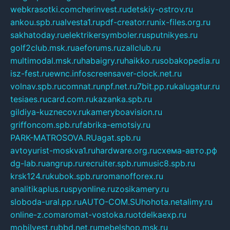
webkrasotki.com
cherinvest.ru
detskiy-ostrov.ru
ankou.spb.ru
alvesta1.ru
pdf-creator.ru
nix-files.org.ru
sakhatoday.ru
elektrikersymboler.ru
sputnikyes.ru
golf2club.msk.ru
aeforums.ru
zallclub.ru
multimodal.msk.ru
habaigry.ru
haikko.ru
sobakopedia.ru
isz-fest.ru
ewnc.info
screensaver-clock.net.ru
volnav.spb.ru
comnat.ru
npf.net.ru
7bit.pp.ru
kalugatur.ru
tesiaes.ru
card.com.ru
kazanka.spb.ru
gildiya-kuznecov.ru
kameryboavision.ru
griffoncom.spb.ru
fabrika-emotsiy.ru
PARK-MATROSOVA.RU
agat.spb.ru
avtoyurist-moskva1.ru
hardware.org.ru
схема-авто.рф
dg-lab.ru
angrup.ru
recruiter.spb.ru
music8.spb.ru
krsk124.ru
kubok.spb.ru
romanofforex.ru
analitikaplus.ru
spyonline.ru
zosikamery.ru
sloboda-ural.pp.ru
AUTO-COM.SU
hohota.net
alimy.ru
online-z.com
aromat-vostoka.ru
otdelkaexp.ru
mobilvest.ru
bbd.net.ru
mebelshop.msk.ru