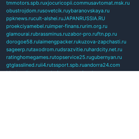
tmmotors.spb.ru
xjocuricopii.com
musavtomat.msk.ru
obustrojdom.ru
sovetcik.ru
ybaranovskaya.ru
ppknews.ru
cult-alshei.ru
JAPANRUSSIA.RU
proekciyamebel.ru
imper-finans.ru
rim.org.ru
glamourai.ru
brassminus.ru
zabor-pro.ru
ftn.pp.ru
dorogoe58.ru
laimengpacker.ru
kuzova-zapchasti.ru
sageerp.ru
taxodrom.ru
dsrazvitie.ru
hardcity.net.ru
ratinghomegames.ru
topservice25.ru
gubernyan.ru
gtglasslined.ru
ii4.ru
tssport.spb.ru
andorra24.com
blackwallstreet.ru
oboimos.ru
optim-doors.com.ru
ikuch.ru
nycr.org.ru
npa21.ru
vremya-ch.spb.ru
desert000.ru
ivtorgi.ru
ifiori.ru
catalog-statei.ru
dcv.org.ru
spetsmaster174.ru
ipkameryhiseeu.ru
dum26.ru
ruspol.spb.ru
fr-opendp.ru
kam-solnyshko.ru
cheyenne-arapaho.ru
sevzapmetal.spb.ru
ted-lapidus.spb.ru
parasite-eliminator.ru
sigma-complete.ru
modernworld.ru
dama-moda.ru
eholot-group.ru
sk-nvkz.ru
DRONGOLD.RU