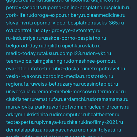
petrovkasports.ru
porno-online-besplatno.ru
splclub.ru
york-life.ru
doroga-expo.ru
ribery.ru
cleanmedicine.ru
slovar-ivrit.ru
porno-video-besplatno.ru
seks-365.ru
ovucontrol.ru
sloty-igrovyye-avtomaty.ru
ru-industriya.ru
russkoe-porno-besplatno.ru
belgorod-day.ru
digilith.ru
pichkurovlab.ru
medic-today.ru
taksu.ru
comp123.ru
don-ykt.ru
teensvoice.ru
imgsharing.ru
domashnee-porno.ru
eva-elfie.ru
foto-tur.ru
biz-doska.ru
metropoltravel.ru
veslo-i-yakor.ru
borodino-media.ru
rostotsky.ru
regionufa.ru
weiss-bet.ru
zaryna.ru
casinotablet.ru
universalia.ru
remont-mebeli-moscow.ru
termomur.ru
clubfisher.ru
remstirufa.ru
erdamchi.ru
doramamama.ru
muraviovka-park.ru
worldofwoman.ru
clean-dreams.ru
arkrym.ru
kristinita.ru
dircomputer.ru
healthenter.ru
textexperts.ru
pivnaya-kruzhka.ru
kinofilmy-2021.ru
demolalapaluza.ru
tanyavanya.ru
remstir-tolyatti.ru