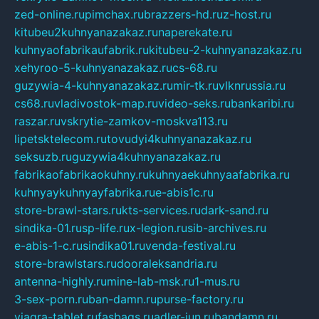
zed-online.ru
pimchax.ru
brazzers-hd.ru
z-host.ru
kitubeu2kuhnyanazakaz.ru
naperekate.ru
kuhnyaofabrikaufabrik.ru
kitubeu-2-kuhnyanazakaz.ru
xehyroo-5-kuhnyanazakaz.ru
cs-68.ru
guzywia-4-kuhnyanazakaz.ru
mir-tk.ru
vlknrussia.ru
cs68.ru
vladivostok-map.ru
video-seks.ru
bankaribi.ru
raszar.ru
vskrytie-zamkov-moskva113.ru
lipetsktelecom.ru
tovudyi4kuhnyanazakaz.ru
seksuzb.ru
guzywia4kuhnyanazakaz.ru
fabrikaofabrikaokuhny.ru
kuhnyaekuhnyaafabrika.ru
kuhnyaykuhnyayfabrika.ru
e-abis1c.ru
store-brawl-stars.ru
kts-services.ru
dark-sand.ru
sindika-01.ru
sp-life.ru
x-legion.ru
sib-archives.ru
e-abis-1-c.ru
sindika01.ru
venda-festival.ru
store-brawlstars.ru
dooraleksandria.ru
antenna-highly.ru
mine-lab-msk.ru
1-mus.ru
3-sex-porn.ru
ban-damn.ru
purse-factory.ru
viagra-tablet.ru
fasbags.ru
adler-jun.ru
bandamn.ru