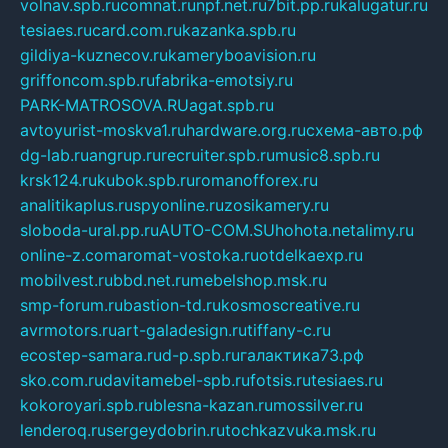
volnav.spb.ru
comnat.ru
npf.net.ru
7bit.pp.ru
kalugatur.ru
tesiaes.ru
card.com.ru
kazanka.spb.ru
gildiya-kuznecov.ru
kameryboavision.ru
griffoncom.spb.ru
fabrika-emotsiy.ru
PARK-MATROSOVA.RU
agat.spb.ru
avtoyurist-moskva1.ru
hardware.org.ru
схема-авто.рф
dg-lab.ru
angrup.ru
recruiter.spb.ru
music8.spb.ru
krsk124.ru
kubok.spb.ru
romanofforex.ru
analitikaplus.ru
spyonline.ru
zosikamery.ru
sloboda-ural.pp.ru
AUTO-COM.SU
hohota.net
alimy.ru
online-z.com
aromat-vostoka.ru
otdelkaexp.ru
mobilvest.ru
bbd.net.ru
mebelshop.msk.ru
smp-forum.ru
bastion-td.ru
kosmoscreative.ru
avrmotors.ru
art-galadesign.ru
tiffany-c.ru
ecostep-samara.ru
d-p.spb.ru
галактика73.рф
sko.com.ru
davitamebel-spb.ru
fotsis.ru
tesiaes.ru
kokoroyari.spb.ru
blesna-kazan.ru
mossilver.ru
lenderoq.ru
sergeydobrin.ru
tochkazvuka.msk.ru