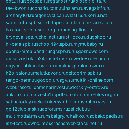
cpt21.ru
ispecspb.ru
regahost.ru
kolosok-elita.ru
tae-kwon.ru
consrio.com.ru
insiam.ru
avegainfo.ru
archery161.ru
bigencyclica.ru
vlast16.ru
korru.net
sarmiento.spb.su
extelopedia.ru
lammin-suo.spb.ru
iskatour.spb.ru
snpi.org.ru
running-line.ru
krygeva-spa.ru
chel.net.ru
rust-loco.ru
dugshop.ru
hl-beta.spb.ru
school494.spb.ru
mymubaby.ru
epoha-metalband.ru
ngr.spb.ru
rusgosnews.com
dieselvostok.ru
24hostel.msk.ru
w-dev.ru
f-ship.ru
regsmi.ru
filmnetwork.ru
malinasp.ru
kinosvin.ru
h2o-salon.ru
malutkayork.ru
deltaprim.spb.ru
tango-perm.ru
gooddir.ru
sgv.su
multiki-online.com
webkrasotki.com
cherinvest.ru
detskiy-ostrov.ru
ankou.spb.ru
alvesta1.ru
pdf-creator.ru
nix-files.org.ru
sakhatoday.ru
elektrikersymboler.ru
sputnikyes.ru
golf2club.msk.ru
aeforums.ru
zallclub.ru
multimodal.msk.ru
habaigry.ru
haikko.ru
sobakopedia.ru
isz-fest.ru
ewnc.info
screensaver-clock.net.ru