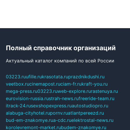
Полный справочник организаций
Актуальный каталог компаний по всей России
03223.ru
ufille.ru
krasotata.ru
prazdnikdushi.ru
veetbox.ru
cinemapost.ru
ciam-fr.ru
kraft-you.ru
mega-press.ru
03223.ru
web-explore.ru
rastenuya.ru
eurovision-russia.ru
strah-news.ru
freeride-team.ru
itrack-24.ru
sexshopexpress.ru
autostudiopro.ru
alabuga-cityhotel.ru
pornv.ru
atlantpereezd.ru
bud-em-znakomye.ru
a-cdc.ru
elektrostal-news.ru
korolevremont-market.ru
budem-znakomye.ru