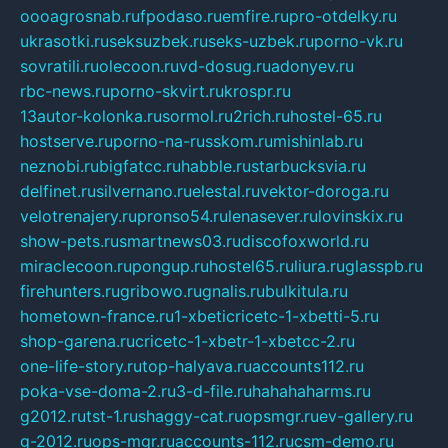
oooagrosnab.ru
fpodaso.ru
emfire.ru
pro-otdelky.ru
ukrasotki.ru
seksuzbek.ru
seks-uzbek.ru
porno-vk.ru
sovratili.ru
olecoon.ru
vd-dosug.ru
adonyev.ru
rbc-news.ru
porno-skvirt.ru
krospr.ru
13autor-kolonka.ru
sormol.ru
2rich.ru
hostel-65.ru
hostserve.ru
porno-na-russkom.ru
mishinlab.ru
neznobi.ru
bigfatcc.ru
habble.ru
starbucksvia.ru
delfinet.ru
silvernano.ru
elestal.ru
vektor-doroga.ru
velotrenajery.ru
pronso54.ru
lenasever.ru
lovinskix.ru
show-pets.ru
smartnews03.ru
discofoxworld.ru
miraclecoon.ru
pongup.ru
hostel65.ru
liura.ru
glasspb.ru
firehunters.ru
gribowo.ru
gnalis.ru
bulkitula.ru
hometown-france.ru
1-xbeticricetc-1-xbetti-5.ru
shop-garena.ru
cricetc-1-xbetr-1-xbetcc-2.ru
one-life-story.ru
top-halyava.ru
accounts112.ru
poka-vse-doma-2.ru
3-d-file.ru
hahahaharms.ru
g2012.ru
tst-1.ru
shaggy-cat.ru
opsmgr.ru
ev-gallery.ru
g-2012.ru
ops-mgr.ru
accounts-112.ru
csm-demo.ru