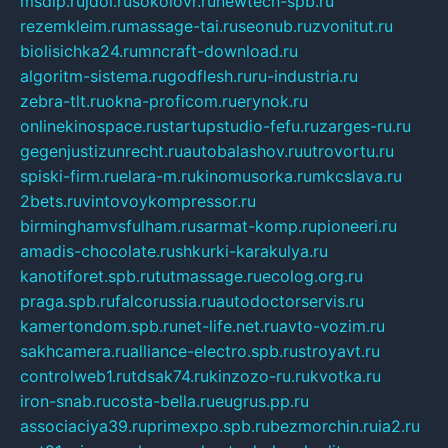
msdip.ru
jdol.ru
sokolovr.ru
newtech-spb.ru
rezemkleim.ru
massage-tai.ru
seonub.ru
zvonitut.ru
biolisichka24.ru
mncraft-download.ru
algoritm-sistema.ru
godflesh.ru
ru-industria.ru
zebra-tlt.ru
okna-proficom.ru
erynok.ru
onlinekinospace.ru
startupstudio-fefu.ru
zarges-ru.ru
gegenjustizunrecht.ru
autobalashov.ru
utrovortu.ru
spiski-firm.ru
elara-m.ru
kinomusorka.ru
mkcslava.ru
2bets.ru
vintovoykompressor.ru
birminghamvsfulham.ru
sarmat-komp.ru
pioneeri.ru
amadis-chocolate.ru
shkurki-karakulya.ru
kanotiforet.spb.ru
tutmassage.ru
ecolog.org.ru
praga.spb.ru
falcorussia.ru
autodoctorservis.ru
kamertondom.spb.ru
net-life.net.ru
avto-vozim.ru
sakhcamera.ru
alliance-electro.spb.ru
stroyavt.ru
controlweb1.ru
tdsak74.ru
kinzozo-ru.ru
kvotka.ru
iron-snab.ru
costa-bella.ru
eugrus.pp.ru
associaciya39.ru
primexpo.spb.ru
bezmorchin.ru
ia2.ru