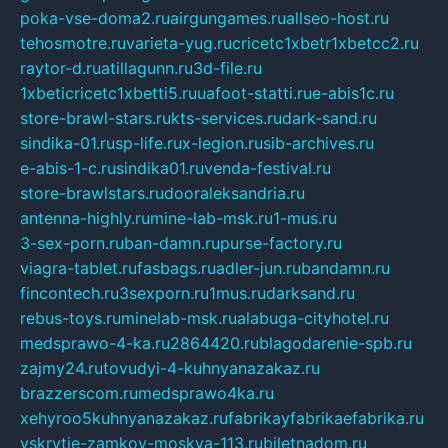
poka-vse-doma2.ru
airgungames.ru
allseo-host.ru
tehosmotre.ru
varieta-yug.ru
cricetc1xbetr1xbetcc2.ru
raytor-d.ru
atillagunn.ru
3d-file.ru
1xbeticricetc1xbetti5.ru
uafoot-statti.ru
e-abis1c.ru
store-brawl-stars.ru
kts-services.ru
dark-sand.ru
sindika-01.ru
sp-life.ru
x-legion.ru
sib-archives.ru
e-abis-1-c.ru
sindika01.ru
venda-festival.ru
store-brawlstars.ru
dooraleksandria.ru
antenna-highly.ru
mine-lab-msk.ru
1-mus.ru
3-sex-porn.ru
ban-damn.ru
purse-factory.ru
viagra-tablet.ru
fasbags.ru
adler-jun.ru
bandamn.ru
fincontech.ru
3sexporn.ru
1mus.ru
darksand.ru
rebus-toys.ru
minelab-msk.ru
alabuga-cityhotel.ru
medsprawo-4-ka.ru
2864420.ru
blagodarenie-spb.ru
zajmy24.ru
tovudyi-4-kuhnyanazakaz.ru
brazzerscom.ru
medsprawo4ka.ru
xehyroo5kuhnyanazakaz.ru
fabrikayfabrikaefabrika.ru
vskrytie-zamkov-moskva-113.ru
biletnadom.ru