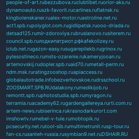
people-of-art.ru
bezzubova.ru
clubtibet.ru
orior-aks.ru
dynamoauto.ru
szk-favorit.ru
carlines.ru
flatnsk.ru
kingbolenskaner.ru
alex-motor.ru
astroline.net.ru
act1.spb.ru
polyglot.com.ru
gidlipetsk.ru
ooo-driada.ru
detsad125.ru
mir-zdoroviya.ru
bruslanovo.ru
siterem.ru
council.spb.ru
лодкипатриот.рф
kafekolizey.ru
iclub.net.ru
gazon-easy.ru
sugarepilekb.ru
grinox.ru
pylesostineco.ru
msts-ozarenie.ru
kameryjooan.ru
artemovskij.ru
dopler.spb.ru
aid70.ru
metall-perm.ru
ndm.msk.ru
ratingzooshop.ru
apiaccess.ru
globalautotrade.info
bezverhovskoe.ru
drsschool.ru
ZOOSMART.SPB.RU
dalakony.ru
medikijob.ru
remontt.spb.ru
photostudia.spb.ru
myragon.ru
terramia.ru
academy62.ru
gardengallereya.ru
rti.com.ru
artem-news.ru
biserinca.ru
krasnodarkurort.com
imshowtv.ru
mebel-v-tule.ru
mobtopik.ru
pcsecurity.net.ru
tool-sib.ru
multimetrunit.ru
sp-tour.ru
fan-cs.ru
santeh-russia.ru
symbian9.net.ru
DSHAIR.RU