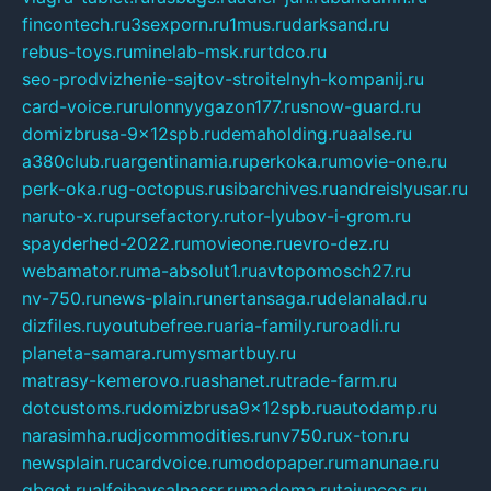
fincontech.ru
3sexporn.ru
1mus.ru
darksand.ru
rebus-toys.ru
minelab-msk.ru
rtdco.ru
seo-prodvizhenie-sajtov-stroitelnyh-kompanij.ru
card-voice.ru
rulonnyygazon177.ru
snow-guard.ru
domizbrusa-9x12spb.ru
demaholding.ru
aalse.ru
a380club.ru
argentinamia.ru
perkoka.ru
movie-one.ru
perk-oka.ru
g-octopus.ru
sibarchives.ru
andreislyusar.ru
naruto-x.ru
pursefactory.ru
tor-lyubov-i-grom.ru
spayderhed-2022.ru
movieone.ru
evro-dez.ru
webamator.ru
ma-absolut1.ru
avtopomosch27.ru
nv-750.ru
news-plain.ru
nertansaga.ru
delanalad.ru
dizfiles.ru
youtubefree.ru
aria-family.ru
roadli.ru
planeta-samara.ru
mysmartbuy.ru
matrasy-kemerovo.ru
ashanet.ru
trade-farm.ru
dotcustoms.ru
domizbrusa9x12spb.ru
autodamp.ru
narasimha.ru
djcommodities.ru
nv750.ru
x-ton.ru
newsplain.ru
cardvoice.ru
modopaper.ru
manunae.ru
gbget.ru
alfeihavsalnassr.ru
madoma.ru
tajuncos.ru