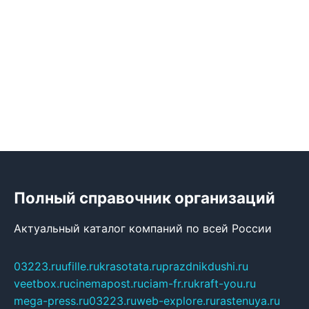
Полный справочник организаций
Актуальный каталог компаний по всей России
03223.ru
ufille.ru
krasotata.ru
prazdnikdushi.ru
veetbox.ru
cinemapost.ru
ciam-fr.ru
kraft-you.ru
mega-press.ru
03223.ru
web-explore.ru
rastenuya.ru