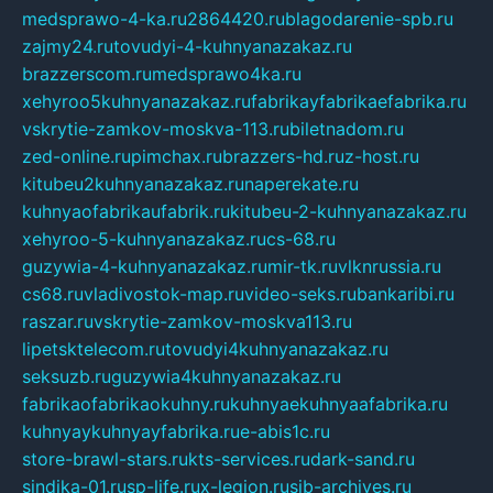
medsprawo-4-ka.ru
2864420.ru
blagodarenie-spb.ru
zajmy24.ru
tovudyi-4-kuhnyanazakaz.ru
brazzerscom.ru
medsprawo4ka.ru
xehyroo5kuhnyanazakaz.ru
fabrikayfabrikaefabrika.ru
vskrytie-zamkov-moskva-113.ru
biletnadom.ru
zed-online.ru
pimchax.ru
brazzers-hd.ru
z-host.ru
kitubeu2kuhnyanazakaz.ru
naperekate.ru
kuhnyaofabrikaufabrik.ru
kitubeu-2-kuhnyanazakaz.ru
xehyroo-5-kuhnyanazakaz.ru
cs-68.ru
guzywia-4-kuhnyanazakaz.ru
mir-tk.ru
vlknrussia.ru
cs68.ru
vladivostok-map.ru
video-seks.ru
bankaribi.ru
raszar.ru
vskrytie-zamkov-moskva113.ru
lipetsktelecom.ru
tovudyi4kuhnyanazakaz.ru
seksuzb.ru
guzywia4kuhnyanazakaz.ru
fabrikaofabrikaokuhny.ru
kuhnyaekuhnyaafabrika.ru
kuhnyaykuhnyayfabrika.ru
e-abis1c.ru
store-brawl-stars.ru
kts-services.ru
dark-sand.ru
sindika-01.ru
sp-life.ru
x-legion.ru
sib-archives.ru