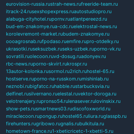
eurovision-russia.ru
strah-news.ru
freeride-team.ru
itrack-24.ru
sexshopexpress.ru
autostudiopro.ru
alabuga-cityhotel.ru
pornv.ru
atlantpereezd.ru
bud-em-znakomye.ru
a-cdc.ru
elektrostal-news.ru
korolevremont-market.ru
budem-znakomye.ru
oooagrosnab.ru
fpodaso.ru
emfire.ru
pro-otdelky.ru
ukrasotki.ru
seksuzbek.ru
seks-uzbek.ru
porno-vk.ru
sovratili.ru
olecoon.ru
vd-dosug.ru
adonyev.ru
rbc-news.ru
porno-skvirt.ru
krospr.ru
13autor-kolonka.ru
sormol.ru
2rich.ru
hostel-65.ru
hostserve.ru
porno-na-russkom.ru
mishinlab.ru
neznobi.ru
bigfatcc.ru
habble.ru
starbucksvia.ru
delfinet.ru
silvernano.ru
elestal.ru
vektor-doroga.ru
velotrenajery.ru
pronso54.ru
lenasever.ru
lovinskix.ru
show-pets.ru
smartnews03.ru
discofoxworld.ru
miraclecoon.ru
pongup.ru
hostel65.ru
liura.ru
glasspb.ru
firehunters.ru
gribowo.ru
gnalis.ru
bulkitula.ru
hometown-france.ru
1-xbeticricetc-1-xbetti-5.ru