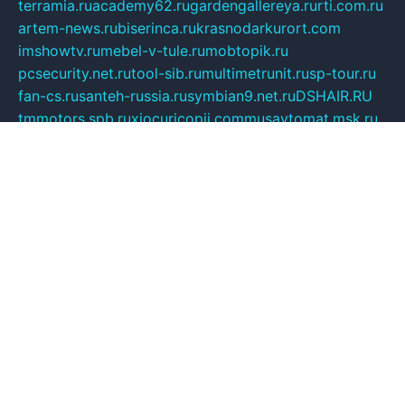
terramia.ru
academy62.ru
gardengallereya.ru
rti.com.ru
artem-news.ru
biserinca.ru
krasnodarkurort.com
imshowtv.ru
mebel-v-tule.ru
mobtopik.ru
pcsecurity.net.ru
tool-sib.ru
multimetrunit.ru
sp-tour.ru
fan-cs.ru
santeh-russia.ru
symbian9.net.ru
DSHAIR.RU
tmmotors.spb.ru
xjocuricopii.com
musavtomat.msk.ru
obustrojdom.ru
sovetcik.ru
ybaranovskaya.ru
ppknews.ru
cult-alshei.ru
JAPANRUSSIA.RU
proekciyamebel.ru
imper-finans.ru
rim.org.ru
glamourai.ru
brassminus.ru
zabor-pro.ru
ftn.pp.ru
dorogoe58.ru
laimengpacker.ru
kuzova-zapchasti.ru
sageerp.ru
taxodrom.ru
dsrazvitie.ru
hardcity.net.ru
ratinghomegames.ru
topservice25.ru
gubernyan.ru
gtglasslined.ru
ii4.ru
tssport.spb.ru
andorra24.com
blackwallstreet.ru
oboimos.ru
optim-doors.com.ru
ikuch.ru
nycr.org.ru
npa21.ru
vremya-ch.spb.ru
desert000.ru
ivtorgi.ru
ifiori.ru
catalog-statei.ru
dcv.org.ru
spetsmaster174.ru
ipkameryhiseeu.ru