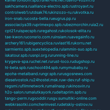
kamertondom.spb.ru
net-life.net.ru
avto-vozim.ru
sakhcamera.ru
alliance-electro.spb.ru
stroyavt.ru
controlweb1.ru
tdsak74.ru
kinzozo-ru.ru
kvotka.ru
iron-snab.ru
costa-bella.ru
eugrus.pp.ru
associaciya39.ru
primexpo.spb.ru
bezmorchin.ru
ia2.ru
cpt21.ru
ispecspb.ru
regahost.ru
kolosok-elita.ru
tae-kwon.ru
consrio.com.ru
insiam.ru
avegainfo.ru
archery161.ru
bigencyclica.ru
vlast16.ru
korru.net
sarmiento.spb.su
extelopedia.ru
lammin-suo.spb.ru
iskatour.spb.ru
snpi.org.ru
running-line.ru
krygeva-spa.ru
chel.net.ru
rust-loco.ru
dugshop.ru
hl-beta.spb.ru
school494.spb.ru
mymubaby.ru
epoha-metalband.ru
ngr.spb.ru
rusgosnews.com
dieselvostok.ru
24hostel.msk.ru
w-dev.ru
f-ship.ru
regsmi.ru
filmnetwork.ru
malinasp.ru
kinosvin.ru
h2o-salon.ru
malutkayork.ru
deltaprim.spb.ru
tango-perm.ru
gooddir.ru
sgv.su
multiki-online.com
webkrasotki.com
cherinvest.ru
detskiy-ostrov.ru