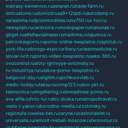
matrasy-kemerovo.ru
ashanet.ru
trade-farm.ru
dotcustoms.ru
domizbrusa9x12spb.ru
autodamp.ru
narasimha.ru
djcommodities.ru
nv750.ru
x-ton.ru
newsplain.ru
cardvoice.ru
modopaper.ru
manunae.ru
gbget.ru
alfeihavsalnassr.ru
madoma.ru
tajuncos.ru
petrovkasports.ru
porno-online-besplatno.ru
splclub.ru
york-life.ru
doroga-expo.ru
ribery.ru
cleanmedicine.ru
slovar-ivrit.ru
porno-video-besplatno.ru
seks-365.ru
ovucontrol.ru
sloty-igrovyye-avtomaty.ru
ru-industriya.ru
russkoe-porno-besplatno.ru
belgorod-day.ru
digilith.ru
pichkurovlab.ru
medic-today.ru
taksu.ru
comp123.ru
don-ykt.ru
teensvoice.ru
imgsharing.ru
domashnee-porno.ru
eva-elfie.ru
foto-tur.ru
biz-doska.ru
metropoltravel.ru
veslo-i-yakor.ru
borodino-media.ru
rostotsky.ru
regionufa.ru
weiss-bet.ru
zaryna.ru
casinotablet.ru
universalia.ru
remont-mebeli-moscow.ru
termomur.ru
clubfisher.ru
remstirufa.ru
erdamchi.ru
doramamama.ru