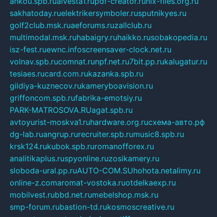
ankou.spb.ru
alvesta1.ru
pdf-creator.ru
nix-files.org.ru
sakhatoday.ru
elektrikersymboler.ru
sputnikyes.ru
golf2club.msk.ru
aeforums.ru
zallclub.ru
multimodal.msk.ru
habaigry.ru
haikko.ru
sobakopedia.ru
isz-fest.ru
ewnc.info
screensaver-clock.net.ru
volnav.spb.ru
comnat.ru
npf.net.ru
7bit.pp.ru
kalugatur.ru
tesiaes.ru
card.com.ru
kazanka.spb.ru
gildiya-kuznecov.ru
kameryboavision.ru
griffoncom.spb.ru
fabrika-emotsiy.ru
PARK-MATROSOVA.RU
agat.spb.ru
avtoyurist-moskva1.ru
hardware.org.ru
схема-авто.рф
dg-lab.ru
angrup.ru
recruiter.spb.ru
music8.spb.ru
krsk124.ru
kubok.spb.ru
romanofforex.ru
analitikaplus.ru
spyonline.ru
zosikamery.ru
sloboda-ural.pp.ru
AUTO-COM.SU
hohota.net
alimy.ru
online-z.com
aromat-vostoka.ru
otdelkaexp.ru
mobilvest.ru
bbd.net.ru
mebelshop.msk.ru
smp-forum.ru
bastion-td.ru
kosmoscreative.ru