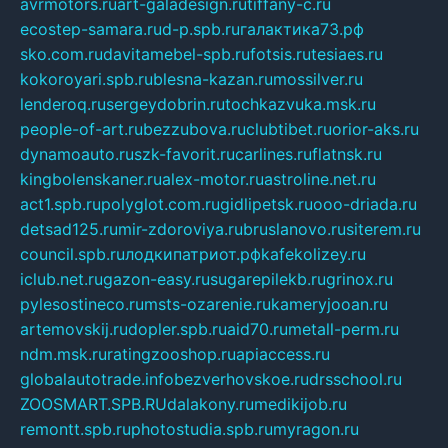
avrmotors.ru
art-galadesign.ru
tiffany-c.ru
ecostep-samara.ru
d-p.spb.ru
галактика73.рф
sko.com.ru
davitamebel-spb.ru
fotsis.ru
tesiaes.ru
kokoroyari.spb.ru
blesna-kazan.ru
mossilver.ru
lenderoq.ru
sergeydobrin.ru
tochkazvuka.msk.ru
people-of-art.ru
bezzubova.ru
clubtibet.ru
orior-aks.ru
dynamoauto.ru
szk-favorit.ru
carlines.ru
flatnsk.ru
kingbolenskaner.ru
alex-motor.ru
astroline.net.ru
act1.spb.ru
polyglot.com.ru
gidlipetsk.ru
ooo-driada.ru
detsad125.ru
mir-zdoroviya.ru
bruslanovo.ru
siterem.ru
council.spb.ru
лодкипатриот.рф
kafekolizey.ru
iclub.net.ru
gazon-easy.ru
sugarepilekb.ru
grinox.ru
pylesostineco.ru
msts-ozarenie.ru
kameryjooan.ru
artemovskij.ru
dopler.spb.ru
aid70.ru
metall-perm.ru
ndm.msk.ru
ratingzooshop.ru
apiaccess.ru
globalautotrade.info
bezverhovskoe.ru
drsschool.ru
ZOOSMART.SPB.RU
dalakony.ru
medikijob.ru
remontt.spb.ru
photostudia.spb.ru
myragon.ru