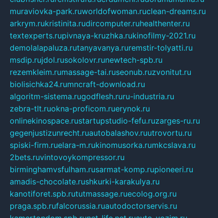
muraviovka-park.ru
worldofwoman.ru
clean-dreams.ru
arkrym.ru
kristinita.ru
dircomputer.ru
healthenter.ru
textexperts.ru
pivnaya-kruzhka.ru
kinofilmy-2021.ru
demolalapaluza.ru
tanyavanya.ru
remstir-tolyatti.ru
msdip.ru
jdol.ru
sokolovr.ru
newtech-spb.ru
rezemkleim.ru
massage-tai.ru
seonub.ru
zvonitut.ru
biolisichka24.ru
mncraft-download.ru
algoritm-sistema.ru
godflesh.ru
ru-industria.ru
zebra-tlt.ru
okna-proficom.ru
erynok.ru
onlinekinospace.ru
startupstudio-fefu.ru
zarges-ru.ru
gegenjustizunrecht.ru
autobalashov.ru
utrovortu.ru
spiski-firm.ru
elara-m.ru
kinomusorka.ru
mkcslava.ru
2bets.ru
vintovoykompressor.ru
birminghamvsfulham.ru
sarmat-komp.ru
pioneeri.ru
amadis-chocolate.ru
shkurki-karakulya.ru
kanotiforet.spb.ru
tutmassage.ru
ecolog.org.ru
praga.spb.ru
falcorussia.ru
autodoctorservis.ru