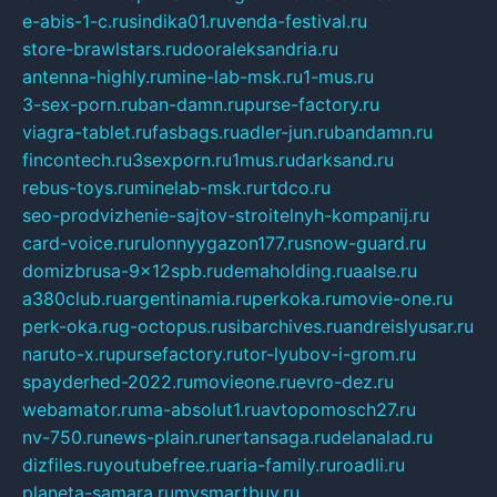
e-abis-1-c.ru
sindika01.ru
venda-festival.ru
store-brawlstars.ru
dooraleksandria.ru
antenna-highly.ru
mine-lab-msk.ru
1-mus.ru
3-sex-porn.ru
ban-damn.ru
purse-factory.ru
viagra-tablet.ru
fasbags.ru
adler-jun.ru
bandamn.ru
fincontech.ru
3sexporn.ru
1mus.ru
darksand.ru
rebus-toys.ru
minelab-msk.ru
rtdco.ru
seo-prodvizhenie-sajtov-stroitelnyh-kompanij.ru
card-voice.ru
rulonnyygazon177.ru
snow-guard.ru
domizbrusa-9x12spb.ru
demaholding.ru
aalse.ru
a380club.ru
argentinamia.ru
perkoka.ru
movie-one.ru
perk-oka.ru
g-octopus.ru
sibarchives.ru
andreislyusar.ru
naruto-x.ru
pursefactory.ru
tor-lyubov-i-grom.ru
spayderhed-2022.ru
movieone.ru
evro-dez.ru
webamator.ru
ma-absolut1.ru
avtopomosch27.ru
nv-750.ru
news-plain.ru
nertansaga.ru
delanalad.ru
dizfiles.ru
youtubefree.ru
aria-family.ru
roadli.ru
planeta-samara.ru
mysmartbuy.ru