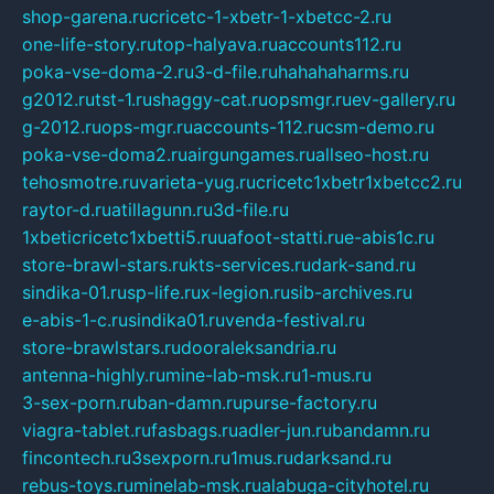
shop-garena.ru
cricetc-1-xbetr-1-xbetcc-2.ru
one-life-story.ru
top-halyava.ru
accounts112.ru
poka-vse-doma-2.ru
3-d-file.ru
hahahaharms.ru
g2012.ru
tst-1.ru
shaggy-cat.ru
opsmgr.ru
ev-gallery.ru
g-2012.ru
ops-mgr.ru
accounts-112.ru
csm-demo.ru
poka-vse-doma2.ru
airgungames.ru
allseo-host.ru
tehosmotre.ru
varieta-yug.ru
cricetc1xbetr1xbetcc2.ru
raytor-d.ru
atillagunn.ru
3d-file.ru
1xbeticricetc1xbetti5.ru
uafoot-statti.ru
e-abis1c.ru
store-brawl-stars.ru
kts-services.ru
dark-sand.ru
sindika-01.ru
sp-life.ru
x-legion.ru
sib-archives.ru
e-abis-1-c.ru
sindika01.ru
venda-festival.ru
store-brawlstars.ru
dooraleksandria.ru
antenna-highly.ru
mine-lab-msk.ru
1-mus.ru
3-sex-porn.ru
ban-damn.ru
purse-factory.ru
viagra-tablet.ru
fasbags.ru
adler-jun.ru
bandamn.ru
fincontech.ru
3sexporn.ru
1mus.ru
darksand.ru
rebus-toys.ru
minelab-msk.ru
alabuga-cityhotel.ru