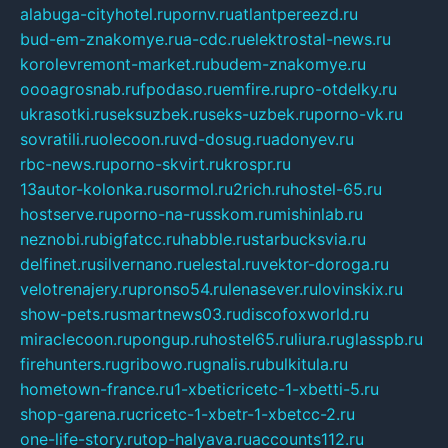
alabuga-cityhotel.ru
pornv.ru
atlantpereezd.ru
bud-em-znakomye.ru
a-cdc.ru
elektrostal-news.ru
korolevremont-market.ru
budem-znakomye.ru
oooagrosnab.ru
fpodaso.ru
emfire.ru
pro-otdelky.ru
ukrasotki.ru
seksuzbek.ru
seks-uzbek.ru
porno-vk.ru
sovratili.ru
olecoon.ru
vd-dosug.ru
adonyev.ru
rbc-news.ru
porno-skvirt.ru
krospr.ru
13autor-kolonka.ru
sormol.ru
2rich.ru
hostel-65.ru
hostserve.ru
porno-na-russkom.ru
mishinlab.ru
neznobi.ru
bigfatcc.ru
habble.ru
starbucksvia.ru
delfinet.ru
silvernano.ru
elestal.ru
vektor-doroga.ru
velotrenajery.ru
pronso54.ru
lenasever.ru
lovinskix.ru
show-pets.ru
smartnews03.ru
discofoxworld.ru
miraclecoon.ru
pongup.ru
hostel65.ru
liura.ru
glasspb.ru
firehunters.ru
gribowo.ru
gnalis.ru
bulkitula.ru
hometown-france.ru
1-xbeticricetc-1-xbetti-5.ru
shop-garena.ru
cricetc-1-xbetr-1-xbetcc-2.ru
one-life-story.ru
top-halyava.ru
accounts112.ru