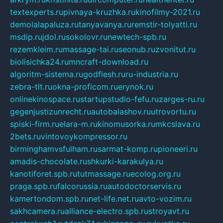
textexperts.ru
pivnaya-kruzhka.ru
kinofilmy-2021.ru
demolalapaluza.ru
tanyavanya.ru
remstir-tolyatti.ru
msdip.ru
jdol.ru
sokolovr.ru
newtech-spb.ru
rezemkleim.ru
massage-tai.ru
seonub.ru
zvonitut.ru
biolisichka24.ru
mncraft-download.ru
algoritm-sistema.ru
godflesh.ru
ru-industria.ru
zebra-tlt.ru
okna-proficom.ru
erynok.ru
onlinekinospace.ru
startupstudio-fefu.ru
zarges-ru.ru
gegenjustizunrecht.ru
autobalashov.ru
utrovortu.ru
spiski-firm.ru
elara-m.ru
kinomusorka.ru
mkcslava.ru
2bets.ru
vintovoykompressor.ru
birminghamvsfulham.ru
sarmat-komp.ru
pioneeri.ru
amadis-chocolate.ru
shkurki-karakulya.ru
kanotiforet.spb.ru
tutmassage.ru
ecolog.org.ru
praga.spb.ru
falcorussia.ru
autodoctorservis.ru
kamertondom.spb.ru
net-life.net.ru
avto-vozim.ru
sakhcamera.ru
alliance-electro.spb.ru
stroyavt.ru