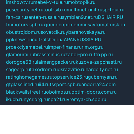
imshowtv.ru
mebel-v-tule.ru
mobtopik.ru
pcsecurity.net.ru
tool-sib.ru
multimetrunit.ru
sp-tour.ru
fan-cs.ru
santeh-russia.ru
symbian9.net.ru
DSHAIR.RU
tmmotors.spb.ru
xjocuricopii.com
musavtomat.msk.ru
obustrojdom.ru
sovetcik.ru
ybaranovskaya.ru
ppknews.ru
cult-alshei.ru
JAPANRUSSIA.RU
proekciyamebel.ru
imper-finans.ru
rim.org.ru
glamourai.ru
brassminus.ru
zabor-pro.ru
ftn.pp.ru
dorogoe58.ru
laimengpacker.ru
kuzova-zapchasti.ru
sageerp.ru
taxodrom.ru
dsrazvitie.ru
hardcity.net.ru
ratinghomegames.ru
topservice25.ru
gubernyan.ru
gtglasslined.ru
ii4.ru
tssport.spb.ru
andorra24.com
blackwallstreet.ru
oboimos.ru
optim-doors.com.ru
ikuch.ru
nycr.org.ru
npa21.ru
vremya-ch.spb.ru
desert000.ru
ivtorgi.ru
ifiori.ru
catalog-statei.ru
dcv.org.ru
spetsmaster174.ru
ipkameryhiseeu.ru
dum26.ru
ruspol.spb.ru
fr-opendp.ru
kam-solnyshko.ru
cheyenne-arapaho.ru
sevzapmetal.spb.ru