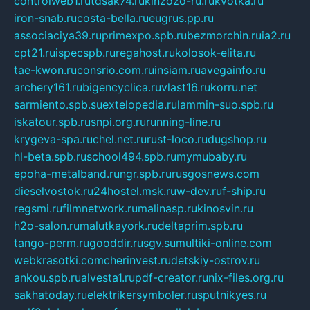
controlweb1.ru
tdsak74.ru
kinzozo-ru.ru
kvotka.ru
iron-snab.ru
costa-bella.ru
eugrus.pp.ru
associaciya39.ru
primexpo.spb.ru
bezmorchin.ru
ia2.ru
cpt21.ru
ispecspb.ru
regahost.ru
kolosok-elita.ru
tae-kwon.ru
consrio.com.ru
insiam.ru
avegainfo.ru
archery161.ru
bigencyclica.ru
vlast16.ru
korru.net
sarmiento.spb.su
extelopedia.ru
lammin-suo.spb.ru
iskatour.spb.ru
snpi.org.ru
running-line.ru
krygeva-spa.ru
chel.net.ru
rust-loco.ru
dugshop.ru
hl-beta.spb.ru
school494.spb.ru
mymubaby.ru
epoha-metalband.ru
ngr.spb.ru
rusgosnews.com
dieselvostok.ru
24hostel.msk.ru
w-dev.ru
f-ship.ru
regsmi.ru
filmnetwork.ru
malinasp.ru
kinosvin.ru
h2o-salon.ru
malutkayork.ru
deltaprim.spb.ru
tango-perm.ru
gooddir.ru
sgv.su
multiki-online.com
webkrasotki.com
cherinvest.ru
detskiy-ostrov.ru
ankou.spb.ru
alvesta1.ru
pdf-creator.ru
nix-files.org.ru
sakhatoday.ru
elektrikersymboler.ru
sputnikyes.ru