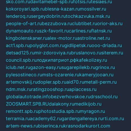
sko.com.ru
davitamebel-spb.ru
fotsis.ru
tesiaes.ru
kokoroyari.spb.ru
blesna-kazan.ru
mossilver.ru
lenderoq.ru
sergeydobrin.ru
tochkazvuka.msk.ru
people-of-art.ru
bezzubova.ru
clubtibet.ru
orior-aks.ru
dynamoauto.ru
szk-favorit.ru
carlines.ru
flatnsk.ru
kingbolenskaner.ru
alex-motor.ru
astroline.net.ru
act1.spb.ru
polyglot.com.ru
gidlipetsk.ru
ooo-driada.ru
detsad125.ru
mir-zdoroviya.ru
bruslanovo.ru
siterem.ru
council.spb.ru
лодкипатриот.рф
kafekolizey.ru
iclub.net.ru
gazon-easy.ru
sugarepilekb.ru
grinox.ru
pylesostineco.ru
msts-ozarenie.ru
kameryjooan.ru
artemovskij.ru
dopler.spb.ru
aid70.ru
metall-perm.ru
ndm.msk.ru
ratingzooshop.ru
apiaccess.ru
globalautotrade.info
bezverhovskoe.ru
drsschool.ru
ZOOSMART.SPB.RU
dalakony.ru
medikijob.ru
remontt.spb.ru
photostudia.spb.ru
myragon.ru
terramia.ru
academy62.ru
gardengallereya.ru
rti.com.ru
artem-news.ru
biserinca.ru
krasnodarkurort.com