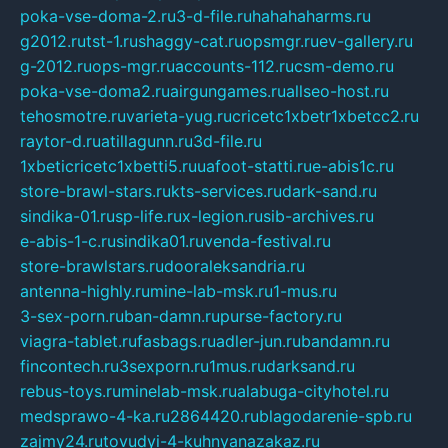
poka-vse-doma-2.ru
3-d-file.ru
hahahaharms.ru
g2012.ru
tst-1.ru
shaggy-cat.ru
opsmgr.ru
ev-gallery.ru
g-2012.ru
ops-mgr.ru
accounts-112.ru
csm-demo.ru
poka-vse-doma2.ru
airgungames.ru
allseo-host.ru
tehosmotre.ru
varieta-yug.ru
cricetc1xbetr1xbetcc2.ru
raytor-d.ru
atillagunn.ru
3d-file.ru
1xbeticricetc1xbetti5.ru
uafoot-statti.ru
e-abis1c.ru
store-brawl-stars.ru
kts-services.ru
dark-sand.ru
sindika-01.ru
sp-life.ru
x-legion.ru
sib-archives.ru
e-abis-1-c.ru
sindika01.ru
venda-festival.ru
store-brawlstars.ru
dooraleksandria.ru
antenna-highly.ru
mine-lab-msk.ru
1-mus.ru
3-sex-porn.ru
ban-damn.ru
purse-factory.ru
viagra-tablet.ru
fasbags.ru
adler-jun.ru
bandamn.ru
fincontech.ru
3sexporn.ru
1mus.ru
darksand.ru
rebus-toys.ru
minelab-msk.ru
alabuga-cityhotel.ru
medsprawo-4-ka.ru
2864420.ru
blagodarenie-spb.ru
zajmy24.ru
tovudyi-4-kuhnyanazakaz.ru