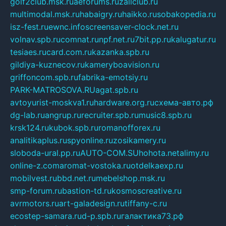
golf2club.msk.ru
aeforums.ru
zallclub.ru
multimodal.msk.ru
habaigry.ru
haikko.ru
sobakopedia.ru
isz-fest.ru
ewnc.info
screensaver-clock.net.ru
volnav.spb.ru
comnat.ru
npf.net.ru
7bit.pp.ru
kalugatur.ru
tesiaes.ru
card.com.ru
kazanka.spb.ru
gildiya-kuznecov.ru
kameryboavision.ru
griffoncom.spb.ru
fabrika-emotsiy.ru
PARK-MATROSOVA.RU
agat.spb.ru
avtoyurist-moskva1.ru
hardware.org.ru
схема-авто.рф
dg-lab.ru
angrup.ru
recruiter.spb.ru
music8.spb.ru
krsk124.ru
kubok.spb.ru
romanofforex.ru
analitikaplus.ru
spyonline.ru
zosikamery.ru
sloboda-ural.pp.ru
AUTO-COM.SU
hohota.net
alimy.ru
online-z.com
aromat-vostoka.ru
otdelkaexp.ru
mobilvest.ru
bbd.net.ru
mebelshop.msk.ru
smp-forum.ru
bastion-td.ru
kosmoscreative.ru
avrmotors.ru
art-galadesign.ru
tiffany-c.ru
ecostep-samara.ru
d-p.spb.ru
галактика73.рф