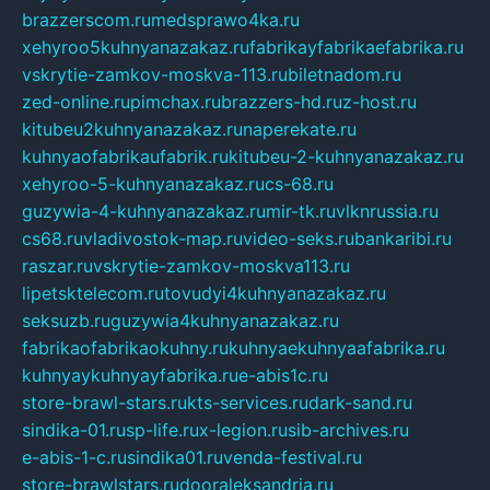
brazzerscom.ru
medsprawo4ka.ru
xehyroo5kuhnyanazakaz.ru
fabrikayfabrikaefabrika.ru
vskrytie-zamkov-moskva-113.ru
biletnadom.ru
zed-online.ru
pimchax.ru
brazzers-hd.ru
z-host.ru
kitubeu2kuhnyanazakaz.ru
naperekate.ru
kuhnyaofabrikaufabrik.ru
kitubeu-2-kuhnyanazakaz.ru
xehyroo-5-kuhnyanazakaz.ru
cs-68.ru
guzywia-4-kuhnyanazakaz.ru
mir-tk.ru
vlknrussia.ru
cs68.ru
vladivostok-map.ru
video-seks.ru
bankaribi.ru
raszar.ru
vskrytie-zamkov-moskva113.ru
lipetsktelecom.ru
tovudyi4kuhnyanazakaz.ru
seksuzb.ru
guzywia4kuhnyanazakaz.ru
fabrikaofabrikaokuhny.ru
kuhnyaekuhnyaafabrika.ru
kuhnyaykuhnyayfabrika.ru
e-abis1c.ru
store-brawl-stars.ru
kts-services.ru
dark-sand.ru
sindika-01.ru
sp-life.ru
x-legion.ru
sib-archives.ru
e-abis-1-c.ru
sindika01.ru
venda-festival.ru
store-brawlstars.ru
dooraleksandria.ru