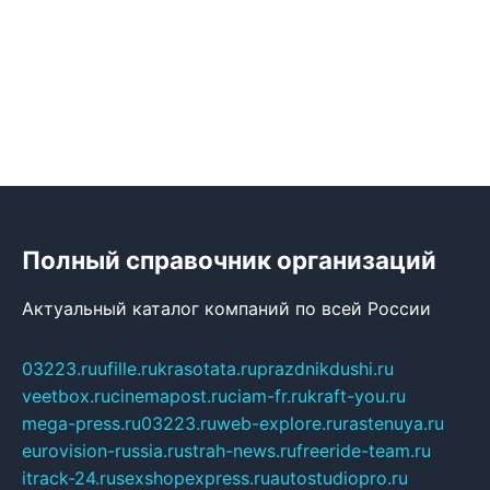
Полный справочник организаций
Актуальный каталог компаний по всей России
03223.ru
ufille.ru
krasotata.ru
prazdnikdushi.ru
veetbox.ru
cinemapost.ru
ciam-fr.ru
kraft-you.ru
mega-press.ru
03223.ru
web-explore.ru
rastenuya.ru
eurovision-russia.ru
strah-news.ru
freeride-team.ru
itrack-24.ru
sexshopexpress.ru
autostudiopro.ru