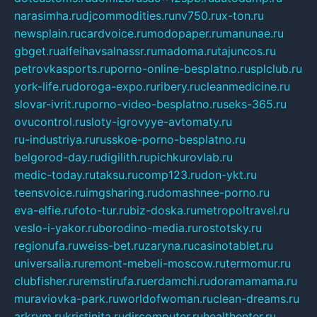
narasimha.ru
djcommodities.ru
nv750.ru
x-ton.ru
newsplain.ru
cardvoice.ru
modopaper.ru
manunae.ru
gbget.ru
alfeihavsalnassr.ru
madoma.ru
tajuncos.ru
petrovkasports.ru
porno-online-besplatno.ru
splclub.ru
york-life.ru
doroga-expo.ru
ribery.ru
cleanmedicine.ru
slovar-ivrit.ru
porno-video-besplatno.ru
seks-365.ru
ovucontrol.ru
sloty-igrovyye-avtomaty.ru
ru-industriya.ru
russkoe-porno-besplatno.ru
belgorod-day.ru
digilith.ru
pichkurovlab.ru
medic-today.ru
taksu.ru
comp123.ru
don-ykt.ru
teensvoice.ru
imgsharing.ru
domashnee-porno.ru
eva-elfie.ru
foto-tur.ru
biz-doska.ru
metropoltravel.ru
veslo-i-yakor.ru
borodino-media.ru
rostotsky.ru
regionufa.ru
weiss-bet.ru
zaryna.ru
casinotablet.ru
universalia.ru
remont-mebeli-moscow.ru
termomur.ru
clubfisher.ru
remstirufa.ru
erdamchi.ru
doramamama.ru
muraviovka-park.ru
worldofwoman.ru
clean-dreams.ru
arkrym.ru
kristinita.ru
dircomputer.ru
healthenter.ru