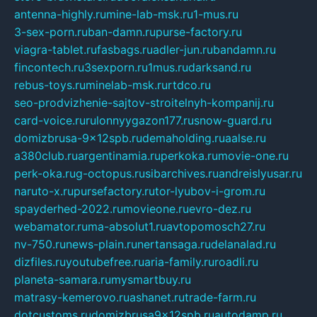
antenna-highly.ru
mine-lab-msk.ru
1-mus.ru
3-sex-porn.ru
ban-damn.ru
purse-factory.ru
viagra-tablet.ru
fasbags.ru
adler-jun.ru
bandamn.ru
fincontech.ru
3sexporn.ru
1mus.ru
darksand.ru
rebus-toys.ru
minelab-msk.ru
rtdco.ru
seo-prodvizhenie-sajtov-stroitelnyh-kompanij.ru
card-voice.ru
rulonnyygazon177.ru
snow-guard.ru
domizbrusa-9x12spb.ru
demaholding.ru
aalse.ru
a380club.ru
argentinamia.ru
perkoka.ru
movie-one.ru
perk-oka.ru
g-octopus.ru
sibarchives.ru
andreislyusar.ru
naruto-x.ru
pursefactory.ru
tor-lyubov-i-grom.ru
spayderhed-2022.ru
movieone.ru
evro-dez.ru
webamator.ru
ma-absolut1.ru
avtopomosch27.ru
nv-750.ru
news-plain.ru
nertansaga.ru
delanalad.ru
dizfiles.ru
youtubefree.ru
aria-family.ru
roadli.ru
planeta-samara.ru
mysmartbuy.ru
matrasy-kemerovo.ru
ashanet.ru
trade-farm.ru
dotcustoms.ru
domizbrusa9x12spb.ru
autodamp.ru