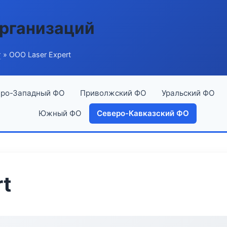
рганизаций
г
» ООО Laser Expert
ро-Западный ФО
Приволжский ФО
Уральский ФО
Южный ФО
Северо-Кавказский ФО
rt