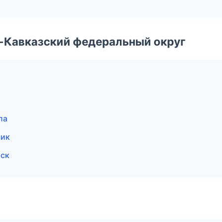
о-Кавказский федеральный округ
ла
чик
рск