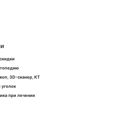
ми
скидки
ортопедию
оп, 3D-сканер, КТ
 уголок
тика при лечении