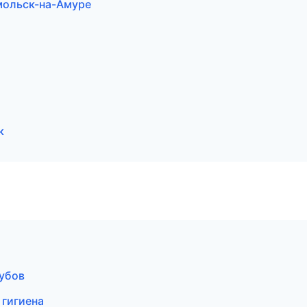
омольск-на-Амуре
к
зубов
 гигиена