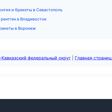
онтия и брекеты в Севастополь
и рентген в Владивосток
брекеты в Воронеж
-Кавказский федеральный округ
|
Главная страниц