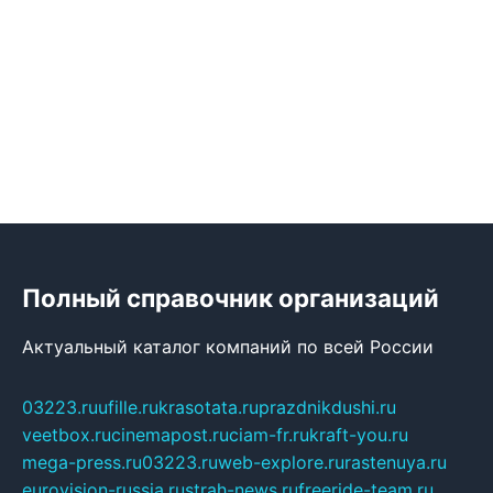
Полный справочник организаций
Актуальный каталог компаний по всей России
03223.ru
ufille.ru
krasotata.ru
prazdnikdushi.ru
veetbox.ru
cinemapost.ru
ciam-fr.ru
kraft-you.ru
mega-press.ru
03223.ru
web-explore.ru
rastenuya.ru
eurovision-russia.ru
strah-news.ru
freeride-team.ru