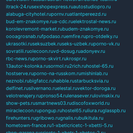
itrack-24.ru
sexshopexpress.ru
autostudiopro.ru
alabuga-cityhotel.ru
pornv.ru
atlantpereezd.ru
bud-em-znakomye.ru
a-cdc.ru
elektrostal-news.ru
korolevremont-market.ru
budem-znakomye.ru
oooagrosnab.ru
fpodaso.ru
emfire.ru
pro-otdelky.ru
ukrasotki.ru
seksuzbek.ru
seks-uzbek.ru
porno-vk.ru
sovratili.ru
olecoon.ru
vd-dosug.ru
adonyev.ru
rbc-news.ru
porno-skvirt.ru
krospr.ru
13autor-kolonka.ru
sormol.ru
2rich.ru
hostel-65.ru
hostserve.ru
porno-na-russkom.ru
mishinlab.ru
neznobi.ru
bigfatcc.ru
habble.ru
starbucksvia.ru
delfinet.ru
silvernano.ru
elestal.ru
vektor-doroga.ru
velotrenajery.ru
pronso54.ru
lenasever.ru
lovinskix.ru
show-pets.ru
smartnews03.ru
discofoxworld.ru
miraclecoon.ru
pongup.ru
hostel65.ru
liura.ru
glasspb.ru
firehunters.ru
gribowo.ru
gnalis.ru
bulkitula.ru
hometown-france.ru
1-xbeticricetc-1-xbetti-5.ru
shop-garena.ru
cricetc-1-xbetr-1-xbetcc-2.ru