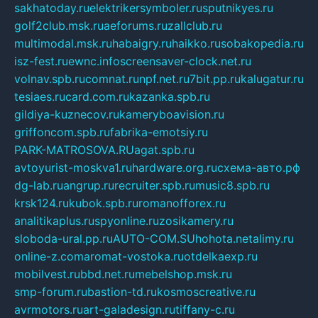
sakhatoday.ru
elektrikersymboler.ru
sputnikyes.ru
golf2club.msk.ru
aeforums.ru
zallclub.ru
multimodal.msk.ru
habaigry.ru
haikko.ru
sobakopedia.ru
isz-fest.ru
ewnc.info
screensaver-clock.net.ru
volnav.spb.ru
comnat.ru
npf.net.ru
7bit.pp.ru
kalugatur.ru
tesiaes.ru
card.com.ru
kazanka.spb.ru
gildiya-kuznecov.ru
kameryboavision.ru
griffoncom.spb.ru
fabrika-emotsiy.ru
PARK-MATROSOVA.RU
agat.spb.ru
avtoyurist-moskva1.ru
hardware.org.ru
схема-авто.рф
dg-lab.ru
angrup.ru
recruiter.spb.ru
music8.spb.ru
krsk124.ru
kubok.spb.ru
romanofforex.ru
analitikaplus.ru
spyonline.ru
zosikamery.ru
sloboda-ural.pp.ru
AUTO-COM.SU
hohota.net
alimy.ru
online-z.com
aromat-vostoka.ru
otdelkaexp.ru
mobilvest.ru
bbd.net.ru
mebelshop.msk.ru
smp-forum.ru
bastion-td.ru
kosmoscreative.ru
avrmotors.ru
art-galadesign.ru
tiffany-c.ru