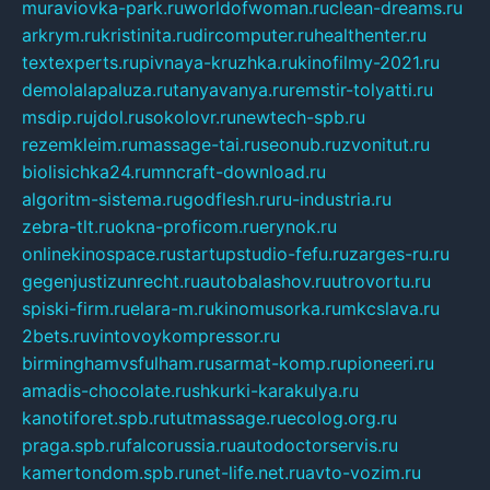
muraviovka-park.ru
worldofwoman.ru
clean-dreams.ru
arkrym.ru
kristinita.ru
dircomputer.ru
healthenter.ru
textexperts.ru
pivnaya-kruzhka.ru
kinofilmy-2021.ru
demolalapaluza.ru
tanyavanya.ru
remstir-tolyatti.ru
msdip.ru
jdol.ru
sokolovr.ru
newtech-spb.ru
rezemkleim.ru
massage-tai.ru
seonub.ru
zvonitut.ru
biolisichka24.ru
mncraft-download.ru
algoritm-sistema.ru
godflesh.ru
ru-industria.ru
zebra-tlt.ru
okna-proficom.ru
erynok.ru
onlinekinospace.ru
startupstudio-fefu.ru
zarges-ru.ru
gegenjustizunrecht.ru
autobalashov.ru
utrovortu.ru
spiski-firm.ru
elara-m.ru
kinomusorka.ru
mkcslava.ru
2bets.ru
vintovoykompressor.ru
birminghamvsfulham.ru
sarmat-komp.ru
pioneeri.ru
amadis-chocolate.ru
shkurki-karakulya.ru
kanotiforet.spb.ru
tutmassage.ru
ecolog.org.ru
praga.spb.ru
falcorussia.ru
autodoctorservis.ru
kamertondom.spb.ru
net-life.net.ru
avto-vozim.ru