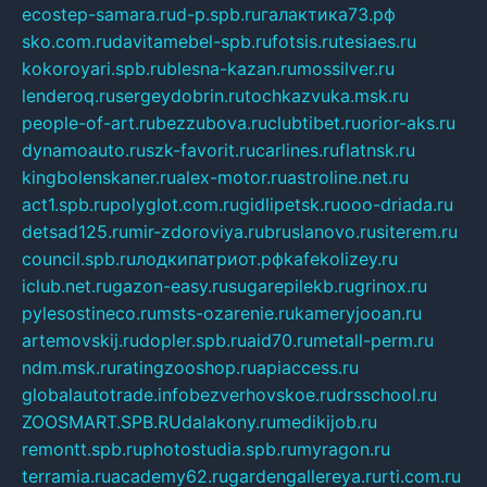
ecostep-samara.ru
d-p.spb.ru
галактика73.рф
sko.com.ru
davitamebel-spb.ru
fotsis.ru
tesiaes.ru
kokoroyari.spb.ru
blesna-kazan.ru
mossilver.ru
lenderoq.ru
sergeydobrin.ru
tochkazvuka.msk.ru
people-of-art.ru
bezzubova.ru
clubtibet.ru
orior-aks.ru
dynamoauto.ru
szk-favorit.ru
carlines.ru
flatnsk.ru
kingbolenskaner.ru
alex-motor.ru
astroline.net.ru
act1.spb.ru
polyglot.com.ru
gidlipetsk.ru
ooo-driada.ru
detsad125.ru
mir-zdoroviya.ru
bruslanovo.ru
siterem.ru
council.spb.ru
лодкипатриот.рф
kafekolizey.ru
iclub.net.ru
gazon-easy.ru
sugarepilekb.ru
grinox.ru
pylesostineco.ru
msts-ozarenie.ru
kameryjooan.ru
artemovskij.ru
dopler.spb.ru
aid70.ru
metall-perm.ru
ndm.msk.ru
ratingzooshop.ru
apiaccess.ru
globalautotrade.info
bezverhovskoe.ru
drsschool.ru
ZOOSMART.SPB.RU
dalakony.ru
medikijob.ru
remontt.spb.ru
photostudia.spb.ru
myragon.ru
terramia.ru
academy62.ru
gardengallereya.ru
rti.com.ru