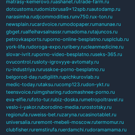
matrasy-kemerovo.ru
ashanet.ru
trade-farm.ru
dotcustoms.ru
domizbrusa9x12spb.ru
autodamp.ru
narasimha.ru
djcommodities.ru
nv750.ru
x-ton.ru
newsplain.ru
cardvoice.ru
modopaper.ru
manunae.ru
gbget.ru
alfeihavsalnassr.ru
madoma.ru
tajuncos.ru
petrovkasports.ru
porno-online-besplatno.ru
splclub.ru
york-life.ru
doroga-expo.ru
ribery.ru
cleanmedicine.ru
slovar-ivrit.ru
porno-video-besplatno.ru
seks-365.ru
ovucontrol.ru
sloty-igrovyye-avtomaty.ru
ru-industriya.ru
russkoe-porno-besplatno.ru
belgorod-day.ru
digilith.ru
pichkurovlab.ru
medic-today.ru
taksu.ru
comp123.ru
don-ykt.ru
teensvoice.ru
imgsharing.ru
domashnee-porno.ru
eva-elfie.ru
foto-tur.ru
biz-doska.ru
metropoltravel.ru
veslo-i-yakor.ru
borodino-media.ru
rostotsky.ru
regionufa.ru
weiss-bet.ru
zaryna.ru
casinotablet.ru
universalia.ru
remont-mebeli-moscow.ru
termomur.ru
clubfisher.ru
remstirufa.ru
erdamchi.ru
doramamama.ru