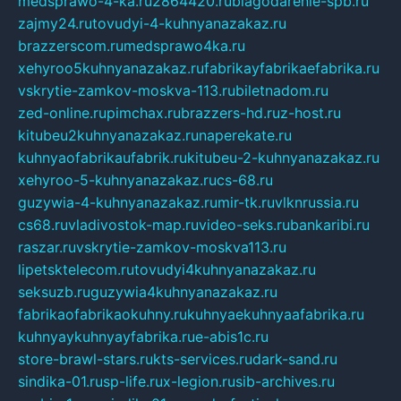
medsprawo-4-ka.ru
2864420.ru
blagodarenie-spb.ru
zajmy24.ru
tovudyi-4-kuhnyanazakaz.ru
brazzerscom.ru
medsprawo4ka.ru
xehyroo5kuhnyanazakaz.ru
fabrikayfabrikaefabrika.ru
vskrytie-zamkov-moskva-113.ru
biletnadom.ru
zed-online.ru
pimchax.ru
brazzers-hd.ru
z-host.ru
kitubeu2kuhnyanazakaz.ru
naperekate.ru
kuhnyaofabrikaufabrik.ru
kitubeu-2-kuhnyanazakaz.ru
xehyroo-5-kuhnyanazakaz.ru
cs-68.ru
guzywia-4-kuhnyanazakaz.ru
mir-tk.ru
vlknrussia.ru
cs68.ru
vladivostok-map.ru
video-seks.ru
bankaribi.ru
raszar.ru
vskrytie-zamkov-moskva113.ru
lipetsktelecom.ru
tovudyi4kuhnyanazakaz.ru
seksuzb.ru
guzywia4kuhnyanazakaz.ru
fabrikaofabrikaokuhny.ru
kuhnyaekuhnyaafabrika.ru
kuhnyaykuhnyayfabrika.ru
e-abis1c.ru
store-brawl-stars.ru
kts-services.ru
dark-sand.ru
sindika-01.ru
sp-life.ru
x-legion.ru
sib-archives.ru