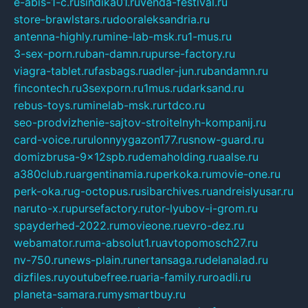
e-abis-1-c.ru
sindika01.ru
venda-festival.ru
store-brawlstars.ru
dooraleksandria.ru
antenna-highly.ru
mine-lab-msk.ru
1-mus.ru
3-sex-porn.ru
ban-damn.ru
purse-factory.ru
viagra-tablet.ru
fasbags.ru
adler-jun.ru
bandamn.ru
fincontech.ru
3sexporn.ru
1mus.ru
darksand.ru
rebus-toys.ru
minelab-msk.ru
rtdco.ru
seo-prodvizhenie-sajtov-stroitelnyh-kompanij.ru
card-voice.ru
rulonnyygazon177.ru
snow-guard.ru
domizbrusa-9x12spb.ru
demaholding.ru
aalse.ru
a380club.ru
argentinamia.ru
perkoka.ru
movie-one.ru
perk-oka.ru
g-octopus.ru
sibarchives.ru
andreislyusar.ru
naruto-x.ru
pursefactory.ru
tor-lyubov-i-grom.ru
spayderhed-2022.ru
movieone.ru
evro-dez.ru
webamator.ru
ma-absolut1.ru
avtopomosch27.ru
nv-750.ru
news-plain.ru
nertansaga.ru
delanalad.ru
dizfiles.ru
youtubefree.ru
aria-family.ru
roadli.ru
planeta-samara.ru
mysmartbuy.ru