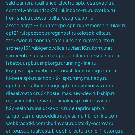
sakhcamera.ru
alliance-electro.spb.ru
stroyavt.ru
controlweb1.ru
tdsak74.ru
kinzozo-ru.ru
kvotka.ru
iron-snab.ru
costa-bella.ru
eugrus.pp.ru
associaciya39.ru
primexpo.spb.ru
bezmorchin.ru
ia2.ru
cpt21.ru
ispecspb.ru
regahost.ru
kolosok-elita.ru
tae-kwon.ru
consrio.com.ru
insiam.ru
avegainfo.ru
archery161.ru
bigencyclica.ru
vlast16.ru
korru.net
sarmiento.spb.su
extelopedia.ru
lammin-suo.spb.ru
iskatour.spb.ru
snpi.org.ru
running-line.ru
krygeva-spa.ru
chel.net.ru
rust-loco.ru
dugshop.ru
hl-beta.spb.ru
school494.spb.ru
mymubaby.ru
epoha-metalband.ru
ngr.spb.ru
rusgosnews.com
dieselvostok.ru
24hostel.msk.ru
w-dev.ru
f-ship.ru
regsmi.ru
filmnetwork.ru
malinasp.ru
kinosvin.ru
h2o-salon.ru
malutkayork.ru
deltaprim.spb.ru
tango-perm.ru
gooddir.ru
sgv.su
multiki-online.com
webkrasotki.com
cherinvest.ru
detskiy-ostrov.ru
ankou.spb.ru
alvesta1.ru
pdf-creator.ru
nix-files.org.ru