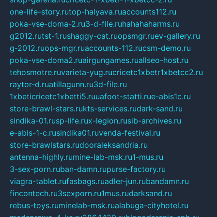
one-life-story.ru
top-halyava.ru
accounts112.ru
poka-vse-doma-2.ru
3-d-file.ru
hahahaharms.ru
g2012.ru
tst-1.ru
shaggy-cat.ru
opsmgr.ru
ev-gallery.ru
g-2012.ru
ops-mgr.ru
accounts-112.ru
csm-demo.ru
poka-vse-doma2.ru
airgungames.ru
allseo-host.ru
tehosmotre.ru
varieta-yug.ru
cricetc1xbetr1xbetcc2.ru
raytor-d.ru
atillagunn.ru
3d-file.ru
1xbeticricetc1xbetti5.ru
uafoot-statti.ru
e-abis1c.ru
store-brawl-stars.ru
kts-services.ru
dark-sand.ru
sindika-01.ru
sp-life.ru
x-legion.ru
sib-archives.ru
e-abis-1-c.ru
sindika01.ru
venda-festival.ru
store-brawlstars.ru
dooraleksandria.ru
antenna-highly.ru
mine-lab-msk.ru
1-mus.ru
3-sex-porn.ru
ban-damn.ru
purse-factory.ru
viagra-tablet.ru
fasbags.ru
adler-jun.ru
bandamn.ru
fincontech.ru
3sexporn.ru
1mus.ru
darksand.ru
rebus-toys.ru
minelab-msk.ru
alabuga-cityhotel.ru