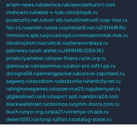
artem-news.ru
biserinca.ru
krasnodarkurort.com
imshowtv.ru
mebel-v-tule.ru
mobtopik.ru
pcsecurity.net.ru
tool-sib.ru
multimetrunit.ru
sp-tour.ru
fan-cs.ru
santeh-russia.ru
symbian9.net.ru
DSHAIR.RU
tmmotors.spb.ru
xjocuricopii.com
musavtomat.msk.ru
obustrojdom.ru
sovetcik.ru
ybaranovskaya.ru
ppknews.ru
cult-alshei.ru
JAPANRUSSIA.RU
proekciyamebel.ru
imper-finans.ru
rim.org.ru
glamourai.ru
brassminus.ru
zabor-pro.ru
ftn.pp.ru
dorogoe58.ru
laimengpacker.ru
kuzova-zapchasti.ru
sageerp.ru
taxodrom.ru
dsrazvitie.ru
hardcity.net.ru
ratinghomegames.ru
topservice25.ru
gubernyan.ru
gtglasslined.ru
ii4.ru
tssport.spb.ru
andorra24.com
blackwallstreet.ru
oboimos.ru
optim-doors.com.ru
ikuch.ru
nycr.org.ru
npa21.ru
vremya-ch.spb.ru
desert000.ru
ivtorgi.ru
ifiori.ru
catalog-statei.ru
dcv.org.ru
spetsmaster174.ru
ipkameryhiseeu.ru
dum26.ru
ruspol.spb.ru
fr-opendp.ru
kam-solnyshko.ru