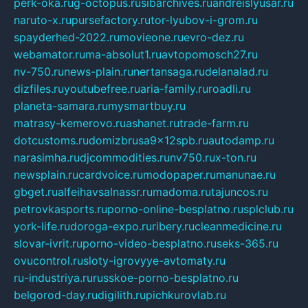
perk-oka.ru
g-octopus.ru
sibarchives.ru
andreislyusar.ru
naruto-x.ru
pursefactory.ru
tor-lyubov-i-grom.ru
spayderhed-2022.ru
movieone.ru
evro-dez.ru
webamator.ru
ma-absolut1.ru
avtopomosch27.ru
nv-750.ru
news-plain.ru
nertansaga.ru
delanalad.ru
dizfiles.ru
youtubefree.ru
aria-family.ru
roadli.ru
planeta-samara.ru
mysmartbuy.ru
matrasy-kemerovo.ru
ashanet.ru
trade-farm.ru
dotcustoms.ru
domizbrusa9x12spb.ru
autodamp.ru
narasimha.ru
djcommodities.ru
nv750.ru
x-ton.ru
newsplain.ru
cardvoice.ru
modopaper.ru
manunae.ru
gbget.ru
alfeihavsalnassr.ru
madoma.ru
tajuncos.ru
petrovkasports.ru
porno-online-besplatno.ru
splclub.ru
york-life.ru
doroga-expo.ru
ribery.ru
cleanmedicine.ru
slovar-ivrit.ru
porno-video-besplatno.ru
seks-365.ru
ovucontrol.ru
sloty-igrovyye-avtomaty.ru
ru-industriya.ru
russkoe-porno-besplatno.ru
belgorod-day.ru
digilith.ru
pichkurovlab.ru