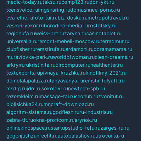
medic-today.ru
taksu.ru
comp123.ru
don-ykt.ru
teensvoice.ru
imgsharing.ru
domashnee-porno.ru
eva-elfie.ru
foto-tur.ru
biz-doska.ru
metropoltravel.ru
veslo-i-yakor.ru
borodino-media.ru
rostotsky.ru
regionufa.ru
weiss-bet.ru
zaryna.ru
casinotablet.ru
universalia.ru
remont-mebeli-moscow.ru
termomur.ru
clubfisher.ru
remstirufa.ru
erdamchi.ru
doramamama.ru
muraviovka-park.ru
worldofwoman.ru
clean-dreams.ru
arkrym.ru
kristinita.ru
dircomputer.ru
healthenter.ru
textexperts.ru
pivnaya-kruzhka.ru
kinofilmy-2021.ru
demolalapaluza.ru
tanyavanya.ru
remstir-tolyatti.ru
msdip.ru
jdol.ru
sokolovr.ru
newtech-spb.ru
rezemkleim.ru
massage-tai.ru
seonub.ru
zvonitut.ru
biolisichka24.ru
mncraft-download.ru
algoritm-sistema.ru
godflesh.ru
ru-industria.ru
zebra-tlt.ru
okna-proficom.ru
erynok.ru
onlinekinospace.ru
startupstudio-fefu.ru
zarges-ru.ru
gegenjustizunrecht.ru
autobalashov.ru
utrovortu.ru