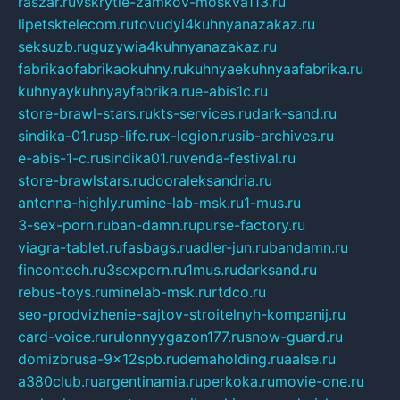
raszar.ru
vskrytie-zamkov-moskva113.ru
lipetsktelecom.ru
tovudyi4kuhnyanazakaz.ru
seksuzb.ru
guzywia4kuhnyanazakaz.ru
fabrikaofabrikaokuhny.ru
kuhnyaekuhnyaafabrika.ru
kuhnyaykuhnyayfabrika.ru
e-abis1c.ru
store-brawl-stars.ru
kts-services.ru
dark-sand.ru
sindika-01.ru
sp-life.ru
x-legion.ru
sib-archives.ru
e-abis-1-c.ru
sindika01.ru
venda-festival.ru
store-brawlstars.ru
dooraleksandria.ru
antenna-highly.ru
mine-lab-msk.ru
1-mus.ru
3-sex-porn.ru
ban-damn.ru
purse-factory.ru
viagra-tablet.ru
fasbags.ru
adler-jun.ru
bandamn.ru
fincontech.ru
3sexporn.ru
1mus.ru
darksand.ru
rebus-toys.ru
minelab-msk.ru
rtdco.ru
seo-prodvizhenie-sajtov-stroitelnyh-kompanij.ru
card-voice.ru
rulonnyygazon177.ru
snow-guard.ru
domizbrusa-9x12spb.ru
demaholding.ru
aalse.ru
a380club.ru
argentinamia.ru
perkoka.ru
movie-one.ru