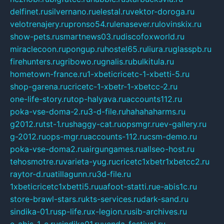
delfinet.ru
silvernano.ru
elestal.ru
vektor-doroga.ru
velotrenajery.ru
pronso54.ru
lenasever.ru
lovinskix.ru
show-pets.ru
smartnews03.ru
discofoxworld.ru
miraclecoon.ru
pongup.ru
hostel65.ru
liura.ru
glasspb.ru
firehunters.ru
gribowo.ru
gnalis.ru
bulkitula.ru
hometown-france.ru
1-xbeticricetc-1-xbetti-5.ru
shop-garena.ru
cricetc-1-xbetr-1-xbetcc-2.ru
one-life-story.ru
top-halyava.ru
accounts112.ru
poka-vse-doma-2.ru
3-d-file.ru
hahahaharms.ru
g2012.ru
tst-1.ru
shaggy-cat.ru
opsmgr.ru
ev-gallery.ru
g-2012.ru
ops-mgr.ru
accounts-112.ru
csm-demo.ru
poka-vse-doma2.ru
airgungames.ru
allseo-host.ru
tehosmotre.ru
varieta-yug.ru
cricetc1xbetr1xbetcc2.ru
raytor-d.ru
atillagunn.ru
3d-file.ru
1xbeticricetc1xbetti5.ru
uafoot-statti.ru
e-abis1c.ru
store-brawl-stars.ru
kts-services.ru
dark-sand.ru
sindika-01.ru
sp-life.ru
x-legion.ru
sib-archives.ru