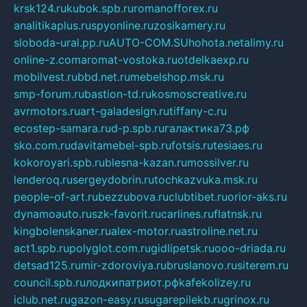
krsk124.ru
kubok.spb.ru
romanofforex.ru
analitikaplus.ru
spyonline.ru
zosikamery.ru
sloboda-ural.pp.ru
AUTO-COM.SU
hohota.net
alimy.ru
online-z.com
aromat-vostoka.ru
otdelkaexp.ru
mobilvest.ru
bbd.net.ru
mebelshop.msk.ru
smp-forum.ru
bastion-td.ru
kosmoscreative.ru
avrmotors.ru
art-galadesign.ru
tiffany-c.ru
ecostep-samara.ru
d-p.spb.ru
галактика73.рф
sko.com.ru
davitamebel-spb.ru
fotsis.ru
tesiaes.ru
kokoroyari.spb.ru
blesna-kazan.ru
mossilver.ru
lenderoq.ru
sergeydobrin.ru
tochkazvuka.msk.ru
people-of-art.ru
bezzubova.ru
clubtibet.ru
orior-aks.ru
dynamoauto.ru
szk-favorit.ru
carlines.ru
flatnsk.ru
kingbolenskaner.ru
alex-motor.ru
astroline.net.ru
act1.spb.ru
polyglot.com.ru
gidlipetsk.ru
ooo-driada.ru
detsad125.ru
mir-zdoroviya.ru
bruslanovo.ru
siterem.ru
council.spb.ru
лодкипатриот.рф
kafekolizey.ru
iclub.net.ru
gazon-easy.ru
sugarepilekb.ru
grinox.ru