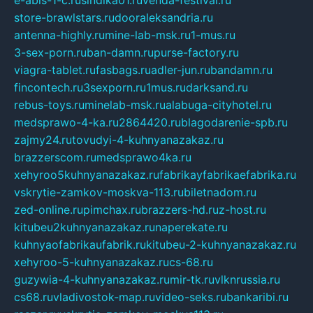
e-abis-1-c.ru
sindika01.ru
venda-festival.ru
store-brawlstars.ru
dooraleksandria.ru
antenna-highly.ru
mine-lab-msk.ru
1-mus.ru
3-sex-porn.ru
ban-damn.ru
purse-factory.ru
viagra-tablet.ru
fasbags.ru
adler-jun.ru
bandamn.ru
fincontech.ru
3sexporn.ru
1mus.ru
darksand.ru
rebus-toys.ru
minelab-msk.ru
alabuga-cityhotel.ru
medsprawo-4-ka.ru
2864420.ru
blagodarenie-spb.ru
zajmy24.ru
tovudyi-4-kuhnyanazakaz.ru
brazzerscom.ru
medsprawo4ka.ru
xehyroo5kuhnyanazakaz.ru
fabrikayfabrikaefabrika.ru
vskrytie-zamkov-moskva-113.ru
biletnadom.ru
zed-online.ru
pimchax.ru
brazzers-hd.ru
z-host.ru
kitubeu2kuhnyanazakaz.ru
naperekate.ru
kuhnyaofabrikaufabrik.ru
kitubeu-2-kuhnyanazakaz.ru
xehyroo-5-kuhnyanazakaz.ru
cs-68.ru
guzywia-4-kuhnyanazakaz.ru
mir-tk.ru
vlknrussia.ru
cs68.ru
vladivostok-map.ru
video-seks.ru
bankaribi.ru