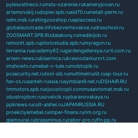
pylesostineco.ru
msts-ozarenie.ru
kameryjooan.ru
artemovskij.ru
dopler.spb.ru
aid70.ru
metall-perm.ru
ndm.msk.ru
ratingzooshop.ru
apiaccess.ru
globalautotrade.info
bezverhovskoe.ru
drsschool.ru
ZOOSMART.SPB.RU
dalakony.ru
medikijob.ru
remontt.spb.ru
photostudia.spb.ru
myragon.ru
terramia.ru
academy62.ru
gardengallereya.ru
rti.com.ru
artem-news.ru
biserinca.ru
krasnodarkurort.com
imshowtv.ru
mebel-v-tule.ru
mobtopik.ru
pcsecurity.net.ru
tool-sib.ru
multimetrunit.ru
sp-tour.ru
fan-cs.ru
santeh-russia.ru
symbian9.net.ru
DSHAIR.RU
tmmotors.spb.ru
xjocuricopii.com
musavtomat.msk.ru
obustrojdom.ru
sovetcik.ru
ybaranovskaya.ru
ppknews.ru
cult-alshei.ru
JAPANRUSSIA.RU
proekciyamebel.ru
imper-finans.ru
rim.org.ru
glamourai.ru
brassminus.ru
zabor-pro.ru
ftn.pp.ru
dorogoe58.ru
laimengpacker.ru
kuzova-zapchasti.ru
sageerp.ru
taxodrom.ru
dsrazvitie.ru
hardcity.net.ru