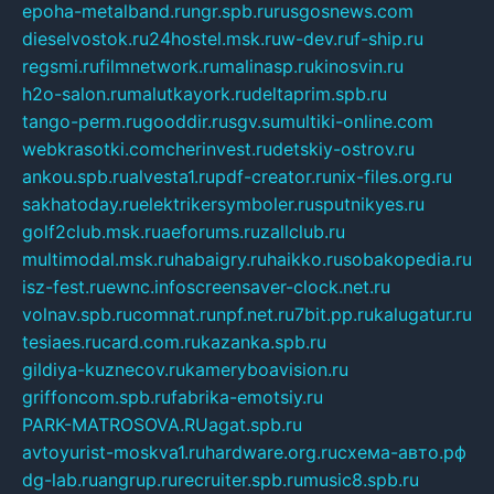
epoha-metalband.ru
ngr.spb.ru
rusgosnews.com
dieselvostok.ru
24hostel.msk.ru
w-dev.ru
f-ship.ru
regsmi.ru
filmnetwork.ru
malinasp.ru
kinosvin.ru
h2o-salon.ru
malutkayork.ru
deltaprim.spb.ru
tango-perm.ru
gooddir.ru
sgv.su
multiki-online.com
webkrasotki.com
cherinvest.ru
detskiy-ostrov.ru
ankou.spb.ru
alvesta1.ru
pdf-creator.ru
nix-files.org.ru
sakhatoday.ru
elektrikersymboler.ru
sputnikyes.ru
golf2club.msk.ru
aeforums.ru
zallclub.ru
multimodal.msk.ru
habaigry.ru
haikko.ru
sobakopedia.ru
isz-fest.ru
ewnc.info
screensaver-clock.net.ru
volnav.spb.ru
comnat.ru
npf.net.ru
7bit.pp.ru
kalugatur.ru
tesiaes.ru
card.com.ru
kazanka.spb.ru
gildiya-kuznecov.ru
kameryboavision.ru
griffoncom.spb.ru
fabrika-emotsiy.ru
PARK-MATROSOVA.RU
agat.spb.ru
avtoyurist-moskva1.ru
hardware.org.ru
схема-авто.рф
dg-lab.ru
angrup.ru
recruiter.spb.ru
music8.spb.ru