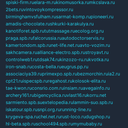
spiski-firm.ru
elara-m.ru
kinomusorka.ru
mkcslava.ru
2bets.ru
vintovoykompressor.ru
birminghamvsfulham.ru
sarmat-komp.ru
pioneeri.ru
amadis-chocolate.ru
shkurki-karakulya.ru
kanotiforet.spb.ru
tutmassage.ru
ecolog.org.ru
praga.spb.ru
falcorussia.ru
autodoctorservis.ru
kamertondom.spb.ru
net-life.net.ru
avto-vozim.ru
sakhcamera.ru
alliance-electro.spb.ru
stroyavt.ru
controlweb1.ru
tdsak74.ru
kinzozo-ru.ru
kvotka.ru
iron-snab.ru
costa-bella.ru
eugrus.pp.ru
associaciya39.ru
primexpo.spb.ru
bezmorchin.ru
ia2.ru
cpt21.ru
ispecspb.ru
regahost.ru
kolosok-elita.ru
tae-kwon.ru
consrio.com.ru
insiam.ru
avegainfo.ru
archery161.ru
bigencyclica.ru
vlast16.ru
korru.net
sarmiento.spb.su
extelopedia.ru
lammin-suo.spb.ru
iskatour.spb.ru
snpi.org.ru
running-line.ru
krygeva-spa.ru
chel.net.ru
rust-loco.ru
dugshop.ru
hl-beta.spb.ru
school494.spb.ru
mymubaby.ru