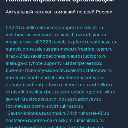
Актуальный каталог компаний по всей России
03223.ru
ufille.ru
krasotata.ru
prazdnikdushi.ru
veetbox.ru
cinemapost.ru
ciam-fr.ru
kraft-you.ru
mega-press.ru
03223.ru
web-explore.ru
rastenuya.ru
eurovision-russia.ru
strah-news.ru
freeride-team.ru
itrack-24.ru
sexshopexpress.ru
autostudiopro.ru
alabuga-cityhotel.ru
pornv.ru
atlantpereezd.ru
bud-em-znakomye.ru
a-cdc.ru
elektrostal-news.ru
korolevremont-market.ru
budem-znakomye.ru
oooagrosnab.ru
fpodaso.ru
emfire.ru
pro-otdelky.ru
ukrasotki.ru
seksuzbek.ru
seks-uzbek.ru
porno-vk.ru
sovratili.ru
olecoon.ru
vd-dosug.ru
adonyev.ru
rbc-news.ru
porno-skvirt.ru
krospr.ru
13autor-kolonka.ru
sormol.ru
2rich.ru
hostel-65.ru
hostserve.ru
porno-na-russkom.ru
mishinlab.ru
neznobi.ru
bigfatcc.ru
habble.ru
starbucksvia.ru