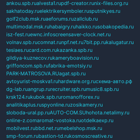
ankou.spb.ru
alvesta1.ru
pdf-creator.ru
nix-files.org.ru
sakhatoday.ru
elektrikersymboler.ru
sputnikyes.ru
golf2club.msk.ru
aeforums.ru
zallclub.ru
multimodal.msk.ru
habaigry.ru
haikko.ru
sobakopedia.ru
isz-fest.ru
ewnc.info
screensaver-clock.net.ru
volnav.spb.ru
comnat.ru
npf.net.ru
7bit.pp.ru
kalugatur.ru
tesiaes.ru
card.com.ru
kazanka.spb.ru
gildiya-kuznecov.ru
kameryboavision.ru
griffoncom.spb.ru
fabrika-emotsiy.ru
PARK-MATROSOVA.RU
agat.spb.ru
avtoyurist-moskva1.ru
hardware.org.ru
схема-авто.рф
dg-lab.ru
angrup.ru
recruiter.spb.ru
music8.spb.ru
krsk124.ru
kubok.spb.ru
romanofforex.ru
analitikaplus.ru
spyonline.ru
zosikamery.ru
sloboda-ural.pp.ru
AUTO-COM.SU
hohota.net
alimy.ru
online-z.com
aromat-vostoka.ru
otdelkaexp.ru
mobilvest.ru
bbd.net.ru
mebelshop.msk.ru
smp-forum.ru
bastion-td.ru
kosmoscreative.ru