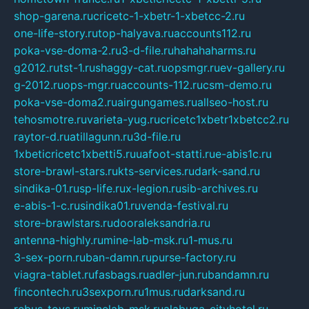
shop-garena.ru
cricetc-1-xbetr-1-xbetcc-2.ru
one-life-story.ru
top-halyava.ru
accounts112.ru
poka-vse-doma-2.ru
3-d-file.ru
hahahaharms.ru
g2012.ru
tst-1.ru
shaggy-cat.ru
opsmgr.ru
ev-gallery.ru
g-2012.ru
ops-mgr.ru
accounts-112.ru
csm-demo.ru
poka-vse-doma2.ru
airgungames.ru
allseo-host.ru
tehosmotre.ru
varieta-yug.ru
cricetc1xbetr1xbetcc2.ru
raytor-d.ru
atillagunn.ru
3d-file.ru
1xbeticricetc1xbetti5.ru
uafoot-statti.ru
e-abis1c.ru
store-brawl-stars.ru
kts-services.ru
dark-sand.ru
sindika-01.ru
sp-life.ru
x-legion.ru
sib-archives.ru
e-abis-1-c.ru
sindika01.ru
venda-festival.ru
store-brawlstars.ru
dooraleksandria.ru
antenna-highly.ru
mine-lab-msk.ru
1-mus.ru
3-sex-porn.ru
ban-damn.ru
purse-factory.ru
viagra-tablet.ru
fasbags.ru
adler-jun.ru
bandamn.ru
fincontech.ru
3sexporn.ru
1mus.ru
darksand.ru