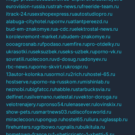
eurovision-russia.ru
strah-news.ru
freeride-team.ru
itrack-24.ru
sexshopexpress.ru
autostudiopro.ru
alabuga-cityhotel.ru
pornv.ru
atlantpereezd.ru
bud-em-znakomye.ru
a-cdc.ru
elektrostal-news.ru
korolevremont-market.ru
budem-znakomye.ru
oooagrosnab.ru
fpodaso.ru
emfire.ru
pro-otdelky.ru
ukrasotki.ru
seksuzbek.ru
seks-uzbek.ru
porno-vk.ru
sovratili.ru
olecoon.ru
vd-dosug.ru
adonyev.ru
rbc-news.ru
porno-skvirt.ru
krospr.ru
13autor-kolonka.ru
sormol.ru
2rich.ru
hostel-65.ru
hostserve.ru
porno-na-russkom.ru
mishinlab.ru
neznobi.ru
bigfatcc.ru
habble.ru
starbucksvia.ru
delfinet.ru
silvernano.ru
elestal.ru
vektor-doroga.ru
velotrenajery.ru
pronso54.ru
lenasever.ru
lovinskix.ru
show-pets.ru
smartnews03.ru
discofoxworld.ru
miraclecoon.ru
pongup.ru
hostel65.ru
liura.ru
glasspb.ru
firehunters.ru
gribowo.ru
gnalis.ru
bulkitula.ru
hometown-france.ru
1-xbeticricetc-1-xbetti-5.ru