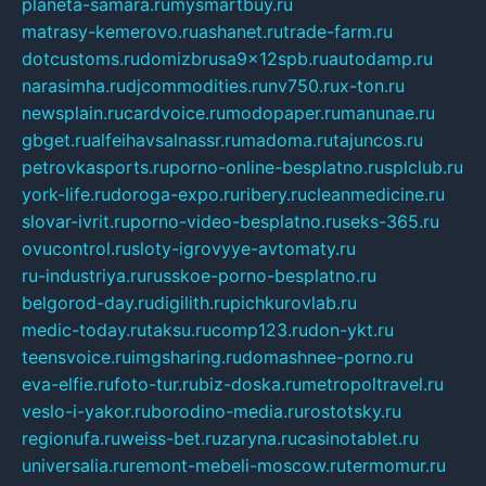
planeta-samara.ru
mysmartbuy.ru
matrasy-kemerovo.ru
ashanet.ru
trade-farm.ru
dotcustoms.ru
domizbrusa9x12spb.ru
autodamp.ru
narasimha.ru
djcommodities.ru
nv750.ru
x-ton.ru
newsplain.ru
cardvoice.ru
modopaper.ru
manunae.ru
gbget.ru
alfeihavsalnassr.ru
madoma.ru
tajuncos.ru
petrovkasports.ru
porno-online-besplatno.ru
splclub.ru
york-life.ru
doroga-expo.ru
ribery.ru
cleanmedicine.ru
slovar-ivrit.ru
porno-video-besplatno.ru
seks-365.ru
ovucontrol.ru
sloty-igrovyye-avtomaty.ru
ru-industriya.ru
russkoe-porno-besplatno.ru
belgorod-day.ru
digilith.ru
pichkurovlab.ru
medic-today.ru
taksu.ru
comp123.ru
don-ykt.ru
teensvoice.ru
imgsharing.ru
domashnee-porno.ru
eva-elfie.ru
foto-tur.ru
biz-doska.ru
metropoltravel.ru
veslo-i-yakor.ru
borodino-media.ru
rostotsky.ru
regionufa.ru
weiss-bet.ru
zaryna.ru
casinotablet.ru
universalia.ru
remont-mebeli-moscow.ru
termomur.ru