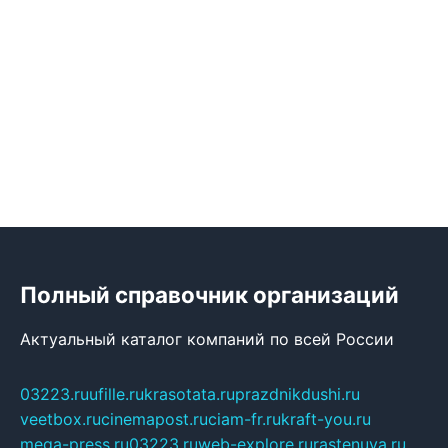
Полный справочник организаций
Актуальный каталог компаний по всей России
03223.ru
ufille.ru
krasotata.ru
prazdnikdushi.ru
veetbox.ru
cinemapost.ru
ciam-fr.ru
kraft-you.ru
mega-press.ru
03223.ru
web-explore.ru
rastenuya.ru