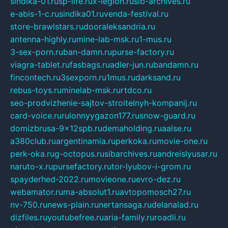
sindika-01.ru
sp-life.ru
x-legion.ru
sib-archives.ru
e-abis-1-c.ru
sindika01.ru
venda-festival.ru
store-brawlstars.ru
dooraleksandria.ru
antenna-highly.ru
mine-lab-msk.ru
1-mus.ru
3-sex-porn.ru
ban-damn.ru
purse-factory.ru
viagra-tablet.ru
fasbags.ru
adler-jun.ru
bandamn.ru
fincontech.ru
3sexporn.ru
1mus.ru
darksand.ru
rebus-toys.ru
minelab-msk.ru
rtdco.ru
seo-prodvizhenie-sajtov-stroitelnyh-kompanij.ru
card-voice.ru
rulonnyygazon177.ru
snow-guard.ru
domizbrusa-9x12spb.ru
demaholding.ru
aalse.ru
a380club.ru
argentinamia.ru
perkoka.ru
movie-one.ru
perk-oka.ru
g-octopus.ru
sibarchives.ru
andreislyusar.ru
naruto-x.ru
pursefactory.ru
tor-lyubov-i-grom.ru
spayderhed-2022.ru
movieone.ru
evro-dez.ru
webamator.ru
ma-absolut1.ru
avtopomosch27.ru
nv-750.ru
news-plain.ru
nertansaga.ru
delanalad.ru
dizfiles.ru
youtubefree.ru
aria-family.ru
roadli.ru