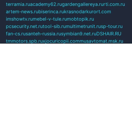
terramia.ru
academy62.ru
gardengallereya.ru
rti.com.ru
artem-news.ru
biserinca.ru
krasnodarkurort.com
imshowtv.ru
mebel-v-tule.ru
mobtopik.ru
pcsecurity.net.ru
tool-sib.ru
multimetrunit.ru
sp-tour.ru
fan-cs.ru
santeh-russia.ru
symbian9.net.ru
DSHAIR.RU
tmmotors.spb.ru
xjocuricopii.com
musavtomat.msk.ru
obustrojdom.ru
sovetcik.ru
ybaranovskaya.ru
ppknews.ru
cult-alshei.ru
JAPANRUSSIA.RU
proekciyamebel.ru
imper-finans.ru
rim.org.ru
glamourai.ru
brassminus.ru
zabor-pro.ru
ftn.pp.ru
dorogoe58.ru
laimengpacker.ru
kuzova-zapchasti.ru
sageerp.ru
taxodrom.ru
dsrazvitie.ru
hardcity.net.ru
ratinghomegames.ru
topservice25.ru
gubernyan.ru
gtglasslined.ru
ii4.ru
tssport.spb.ru
andorra24.com
blackwallstreet.ru
oboimos.ru
optim-doors.com.ru
ikuch.ru
nycr.org.ru
npa21.ru
vremya-ch.spb.ru
desert000.ru
ivtorgi.ru
ifiori.ru
catalog-statei.ru
dcv.org.ru
spetsmaster174.ru
ipkameryhiseeu.ru