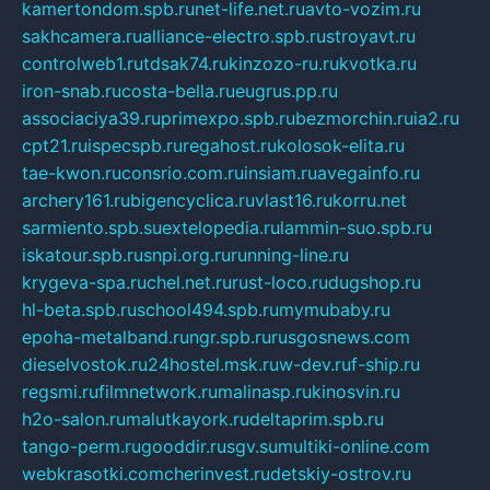
kamertondom.spb.ru
net-life.net.ru
avto-vozim.ru
sakhcamera.ru
alliance-electro.spb.ru
stroyavt.ru
controlweb1.ru
tdsak74.ru
kinzozo-ru.ru
kvotka.ru
iron-snab.ru
costa-bella.ru
eugrus.pp.ru
associaciya39.ru
primexpo.spb.ru
bezmorchin.ru
ia2.ru
cpt21.ru
ispecspb.ru
regahost.ru
kolosok-elita.ru
tae-kwon.ru
consrio.com.ru
insiam.ru
avegainfo.ru
archery161.ru
bigencyclica.ru
vlast16.ru
korru.net
sarmiento.spb.su
extelopedia.ru
lammin-suo.spb.ru
iskatour.spb.ru
snpi.org.ru
running-line.ru
krygeva-spa.ru
chel.net.ru
rust-loco.ru
dugshop.ru
hl-beta.spb.ru
school494.spb.ru
mymubaby.ru
epoha-metalband.ru
ngr.spb.ru
rusgosnews.com
dieselvostok.ru
24hostel.msk.ru
w-dev.ru
f-ship.ru
regsmi.ru
filmnetwork.ru
malinasp.ru
kinosvin.ru
h2o-salon.ru
malutkayork.ru
deltaprim.spb.ru
tango-perm.ru
gooddir.ru
sgv.su
multiki-online.com
webkrasotki.com
cherinvest.ru
detskiy-ostrov.ru