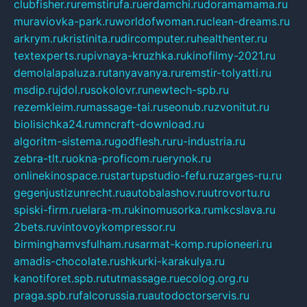
clubfisher.ru
remstirufa.ru
erdamchi.ru
doramamama.ru
muraviovka-park.ru
worldofwoman.ru
clean-dreams.ru
arkrym.ru
kristinita.ru
dircomputer.ru
healthenter.ru
textexperts.ru
pivnaya-kruzhka.ru
kinofilmy-2021.ru
demolalapaluza.ru
tanyavanya.ru
remstir-tolyatti.ru
msdip.ru
jdol.ru
sokolovr.ru
newtech-spb.ru
rezemkleim.ru
massage-tai.ru
seonub.ru
zvonitut.ru
biolisichka24.ru
mncraft-download.ru
algoritm-sistema.ru
godflesh.ru
ru-industria.ru
zebra-tlt.ru
okna-proficom.ru
erynok.ru
onlinekinospace.ru
startupstudio-fefu.ru
zarges-ru.ru
gegenjustizunrecht.ru
autobalashov.ru
utrovortu.ru
spiski-firm.ru
elara-m.ru
kinomusorka.ru
mkcslava.ru
2bets.ru
vintovoykompressor.ru
birminghamvsfulham.ru
sarmat-komp.ru
pioneeri.ru
amadis-chocolate.ru
shkurki-karakulya.ru
kanotiforet.spb.ru
tutmassage.ru
ecolog.org.ru
praga.spb.ru
falcorussia.ru
autodoctorservis.ru