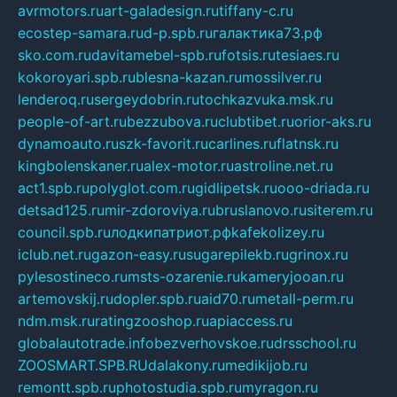
avrmotors.ru
art-galadesign.ru
tiffany-c.ru
ecostep-samara.ru
d-p.spb.ru
галактика73.рф
sko.com.ru
davitamebel-spb.ru
fotsis.ru
tesiaes.ru
kokoroyari.spb.ru
blesna-kazan.ru
mossilver.ru
lenderoq.ru
sergeydobrin.ru
tochkazvuka.msk.ru
people-of-art.ru
bezzubova.ru
clubtibet.ru
orior-aks.ru
dynamoauto.ru
szk-favorit.ru
carlines.ru
flatnsk.ru
kingbolenskaner.ru
alex-motor.ru
astroline.net.ru
act1.spb.ru
polyglot.com.ru
gidlipetsk.ru
ooo-driada.ru
detsad125.ru
mir-zdoroviya.ru
bruslanovo.ru
siterem.ru
council.spb.ru
лодкипатриот.рф
kafekolizey.ru
iclub.net.ru
gazon-easy.ru
sugarepilekb.ru
grinox.ru
pylesostineco.ru
msts-ozarenie.ru
kameryjooan.ru
artemovskij.ru
dopler.spb.ru
aid70.ru
metall-perm.ru
ndm.msk.ru
ratingzooshop.ru
apiaccess.ru
globalautotrade.info
bezverhovskoe.ru
drsschool.ru
ZOOSMART.SPB.RU
dalakony.ru
medikijob.ru
remontt.spb.ru
photostudia.spb.ru
myragon.ru