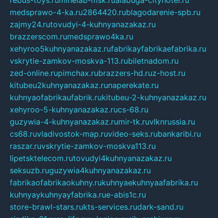
rebus-toys.ru
minelab-msk.ru
alabuga-cityhotel.ru
medsprawo-4-ka.ru
2864420.ru
blagodarenie-spb.ru
zajmy24.ru
tovudyi-4-kuhnyanazakaz.ru
brazzerscom.ru
medsprawo4ka.ru
xehyroo5kuhnyanazakaz.ru
fabrikayfabrikaefabrika.ru
vskrytie-zamkov-moskva-113.ru
biletnadom.ru
zed-online.ru
pimchax.ru
brazzers-hd.ru
z-host.ru
kitubeu2kuhnyanazakaz.ru
naperekate.ru
kuhnyaofabrikaufabrik.ru
kitubeu-2-kuhnyanazakaz.ru
xehyroo-5-kuhnyanazakaz.ru
cs-68.ru
guzywia-4-kuhnyanazakaz.ru
mir-tk.ru
vlknrussia.ru
cs68.ru
vladivostok-map.ru
video-seks.ru
bankaribi.ru
raszar.ru
vskrytie-zamkov-moskva113.ru
lipetsktelecom.ru
tovudyi4kuhnyanazakaz.ru
seksuzb.ru
guzywia4kuhnyanazakaz.ru
fabrikaofabrikaokuhny.ru
kuhnyaekuhnyaafabrika.ru
kuhnyaykuhnyayfabrika.ru
e-abis1c.ru
store-brawl-stars.ru
kts-services.ru
dark-sand.ru