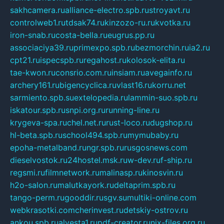
sakhcamera.ru
alliance-electro.spb.ru
stroyavt.ru
controlweb1.ru
tdsak74.ru
kinzozo-ru.ru
kvotka.ru
iron-snab.ru
costa-bella.ru
eugrus.pp.ru
associaciya39.ru
primexpo.spb.ru
bezmorchin.ru
ia2.ru
cpt21.ru
ispecspb.ru
regahost.ru
kolosok-elita.ru
tae-kwon.ru
consrio.com.ru
insiam.ru
avegainfo.ru
archery161.ru
bigencyclica.ru
vlast16.ru
korru.net
sarmiento.spb.su
extelopedia.ru
lammin-suo.spb.ru
iskatour.spb.ru
snpi.org.ru
running-line.ru
krygeva-spa.ru
chel.net.ru
rust-loco.ru
dugshop.ru
hl-beta.spb.ru
school494.spb.ru
mymubaby.ru
epoha-metalband.ru
ngr.spb.ru
rusgosnews.com
dieselvostok.ru
24hostel.msk.ru
w-dev.ru
f-ship.ru
regsmi.ru
filmnetwork.ru
malinasp.ru
kinosvin.ru
h2o-salon.ru
malutkayork.ru
deltaprim.spb.ru
tango-perm.ru
gooddir.ru
sgv.su
multiki-online.com
webkrasotki.com
cherinvest.ru
detskiy-ostrov.ru
ankou.spb.ru
alvesta1.ru
pdf-creator.ru
nix-files.org.ru