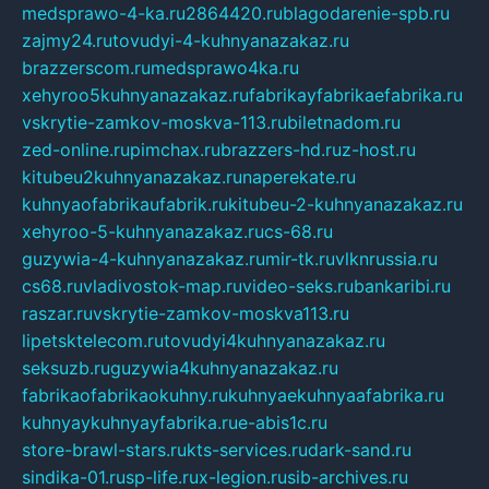
medsprawo-4-ka.ru
2864420.ru
blagodarenie-spb.ru
zajmy24.ru
tovudyi-4-kuhnyanazakaz.ru
brazzerscom.ru
medsprawo4ka.ru
xehyroo5kuhnyanazakaz.ru
fabrikayfabrikaefabrika.ru
vskrytie-zamkov-moskva-113.ru
biletnadom.ru
zed-online.ru
pimchax.ru
brazzers-hd.ru
z-host.ru
kitubeu2kuhnyanazakaz.ru
naperekate.ru
kuhnyaofabrikaufabrik.ru
kitubeu-2-kuhnyanazakaz.ru
xehyroo-5-kuhnyanazakaz.ru
cs-68.ru
guzywia-4-kuhnyanazakaz.ru
mir-tk.ru
vlknrussia.ru
cs68.ru
vladivostok-map.ru
video-seks.ru
bankaribi.ru
raszar.ru
vskrytie-zamkov-moskva113.ru
lipetsktelecom.ru
tovudyi4kuhnyanazakaz.ru
seksuzb.ru
guzywia4kuhnyanazakaz.ru
fabrikaofabrikaokuhny.ru
kuhnyaekuhnyaafabrika.ru
kuhnyaykuhnyayfabrika.ru
e-abis1c.ru
store-brawl-stars.ru
kts-services.ru
dark-sand.ru
sindika-01.ru
sp-life.ru
x-legion.ru
sib-archives.ru