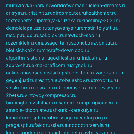
muraviovka-park.ru
worldofwoman.ru
clean-dreams.ru
arkrym.ru
kristinita.ru
dircomputer.ru
healthenter.ru
textexperts.ru
pivnaya-kruzhka.ru
kinofilmy-2021.ru
demolalapaluza.ru
tanyavanya.ru
remstir-tolyatti.ru
msdip.ru
jdol.ru
sokolovr.ru
newtech-spb.ru
rezemkleim.ru
massage-tai.ru
seonub.ru
zvonitut.ru
biolisichka24.ru
mncraft-download.ru
algoritm-sistema.ru
godflesh.ru
ru-industria.ru
zebra-tlt.ru
okna-proficom.ru
erynok.ru
onlinekinospace.ru
startupstudio-fefu.ru
zarges-ru.ru
gegenjustizunrecht.ru
autobalashov.ru
utrovortu.ru
spiski-firm.ru
elara-m.ru
kinomusorka.ru
mkcslava.ru
2bets.ru
vintovoykompressor.ru
birminghamvsfulham.ru
sarmat-komp.ru
pioneeri.ru
amadis-chocolate.ru
shkurki-karakulya.ru
kanotiforet.spb.ru
tutmassage.ru
ecolog.org.ru
praga.spb.ru
falcorussia.ru
autodoctorservis.ru
kamertondom.spb.ru
net-life.net.ru
avto-vozim.ru