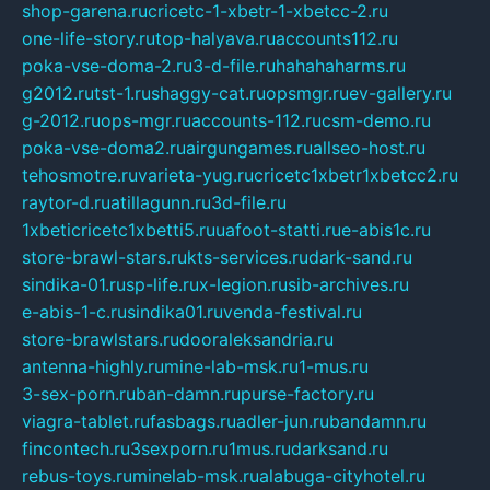
shop-garena.ru
cricetc-1-xbetr-1-xbetcc-2.ru
one-life-story.ru
top-halyava.ru
accounts112.ru
poka-vse-doma-2.ru
3-d-file.ru
hahahaharms.ru
g2012.ru
tst-1.ru
shaggy-cat.ru
opsmgr.ru
ev-gallery.ru
g-2012.ru
ops-mgr.ru
accounts-112.ru
csm-demo.ru
poka-vse-doma2.ru
airgungames.ru
allseo-host.ru
tehosmotre.ru
varieta-yug.ru
cricetc1xbetr1xbetcc2.ru
raytor-d.ru
atillagunn.ru
3d-file.ru
1xbeticricetc1xbetti5.ru
uafoot-statti.ru
e-abis1c.ru
store-brawl-stars.ru
kts-services.ru
dark-sand.ru
sindika-01.ru
sp-life.ru
x-legion.ru
sib-archives.ru
e-abis-1-c.ru
sindika01.ru
venda-festival.ru
store-brawlstars.ru
dooraleksandria.ru
antenna-highly.ru
mine-lab-msk.ru
1-mus.ru
3-sex-porn.ru
ban-damn.ru
purse-factory.ru
viagra-tablet.ru
fasbags.ru
adler-jun.ru
bandamn.ru
fincontech.ru
3sexporn.ru
1mus.ru
darksand.ru
rebus-toys.ru
minelab-msk.ru
alabuga-cityhotel.ru