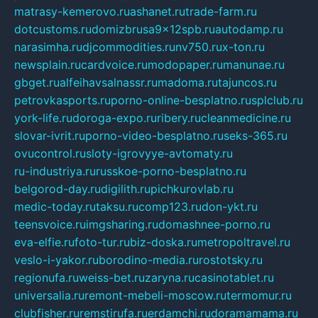
matrasy-kemerovo.ru
ashanet.ru
trade-farm.ru
dotcustoms.ru
domizbrusa9x12spb.ru
autodamp.ru
narasimha.ru
djcommodities.ru
nv750.ru
x-ton.ru
newsplain.ru
cardvoice.ru
modopaper.ru
manunae.ru
gbget.ru
alfeihavsalnassr.ru
madoma.ru
tajuncos.ru
petrovkasports.ru
porno-online-besplatno.ru
splclub.ru
york-life.ru
doroga-expo.ru
ribery.ru
cleanmedicine.ru
slovar-ivrit.ru
porno-video-besplatno.ru
seks-365.ru
ovucontrol.ru
sloty-igrovyye-avtomaty.ru
ru-industriya.ru
russkoe-porno-besplatno.ru
belgorod-day.ru
digilith.ru
pichkurovlab.ru
medic-today.ru
taksu.ru
comp123.ru
don-ykt.ru
teensvoice.ru
imgsharing.ru
domashnee-porno.ru
eva-elfie.ru
foto-tur.ru
biz-doska.ru
metropoltravel.ru
veslo-i-yakor.ru
borodino-media.ru
rostotsky.ru
regionufa.ru
weiss-bet.ru
zaryna.ru
casinotablet.ru
universalia.ru
remont-mebeli-moscow.ru
termomur.ru
clubfisher.ru
remstirufa.ru
erdamchi.ru
doramamama.ru