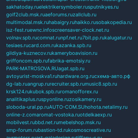
sakhatoday.ru
elektrikersymboler.ru
sputnikyes.ru
golf2club.msk.ru
aeforums.ru
zallclub.ru
multimodal.msk.ru
habaigry.ru
haikko.ru
sobakopedia.ru
isz-fest.ru
ewnc.info
screensaver-clock.net.ru
volnav.spb.ru
comnat.ru
npf.net.ru
7bit.pp.ru
kalugatur.ru
tesiaes.ru
card.com.ru
kazanka.spb.ru
gildiya-kuznecov.ru
kameryboavision.ru
griffoncom.spb.ru
fabrika-emotsiy.ru
PARK-MATROSOVA.RU
agat.spb.ru
avtoyurist-moskva1.ru
hardware.org.ru
схема-авто.рф
dg-lab.ru
angrup.ru
recruiter.spb.ru
music8.spb.ru
krsk124.ru
kubok.spb.ru
romanofforex.ru
analitikaplus.ru
spyonline.ru
zosikamery.ru
sloboda-ural.pp.ru
AUTO-COM.SU
hohota.net
alimy.ru
online-z.com
aromat-vostoka.ru
otdelkaexp.ru
mobilvest.ru
bbd.net.ru
mebelshop.msk.ru
smp-forum.ru
bastion-td.ru
kosmoscreative.ru
avrmotors.ru
art-galadesign.ru
tiffany-c.ru