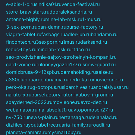
e-abis-1-c.ru
sindika01.ru
venda-festival.ru
store-brawlstars.ru
dooraleksandria.ru
antenna-highly.ru
mine-lab-msk.ru
1-mus.ru
3-sex-porn.ru
ban-damn.ru
purse-factory.ru
viagra-tablet.ru
fasbags.ru
adler-jun.ru
bandamn.ru
fincontech.ru
3sexporn.ru
1mus.ru
darksand.ru
rebus-toys.ru
minelab-msk.ru
rtdco.ru
seo-prodvizhenie-sajtov-stroitelnyh-kompanij.ru
card-voice.ru
rulonnyygazon177.ru
snow-guard.ru
domizbrusa-9x12spb.ru
demaholding.ru
aalse.ru
a380club.ru
argentinamia.ru
perkoka.ru
movie-one.ru
perk-oka.ru
g-octopus.ru
sibarchives.ru
andreislyusar.ru
naruto-x.ru
pursefactory.ru
tor-lyubov-i-grom.ru
spayderhed-2022.ru
movieone.ru
evro-dez.ru
webamator.ru
ma-absolut1.ru
avtopomosch27.ru
nv-750.ru
news-plain.ru
nertansaga.ru
delanalad.ru
dizfiles.ru
youtubefree.ru
aria-family.ru
roadli.ru
planeta-samara.ru
mysmartbuy.ru