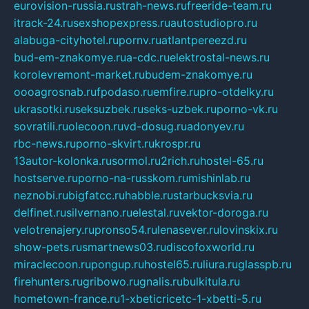
eurovision-russia.ru
strah-news.ru
freeride-team.ru
itrack-24.ru
sexshopexpress.ru
autostudiopro.ru
alabuga-cityhotel.ru
pornv.ru
atlantpereezd.ru
bud-em-znakomye.ru
a-cdc.ru
elektrostal-news.ru
korolevremont-market.ru
budem-znakomye.ru
oooagrosnab.ru
fpodaso.ru
emfire.ru
pro-otdelky.ru
ukrasotki.ru
seksuzbek.ru
seks-uzbek.ru
porno-vk.ru
sovratili.ru
olecoon.ru
vd-dosug.ru
adonyev.ru
rbc-news.ru
porno-skvirt.ru
krospr.ru
13autor-kolonka.ru
sormol.ru
2rich.ru
hostel-65.ru
hostserve.ru
porno-na-russkom.ru
mishinlab.ru
neznobi.ru
bigfatcc.ru
habble.ru
starbucksvia.ru
delfinet.ru
silvernano.ru
elestal.ru
vektor-doroga.ru
velotrenajery.ru
pronso54.ru
lenasever.ru
lovinskix.ru
show-pets.ru
smartnews03.ru
discofoxworld.ru
miraclecoon.ru
pongup.ru
hostel65.ru
liura.ru
glasspb.ru
firehunters.ru
gribowo.ru
gnalis.ru
bulkitula.ru
hometown-france.ru
1-xbeticricetc-1-xbetti-5.ru