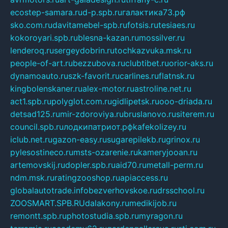
ecostep-samara.ru
d-p.spb.ru
галактика73.рф
sko.com.ru
davitamebel-spb.ru
fotsis.ru
tesiaes.ru
kokoroyari.spb.ru
blesna-kazan.ru
mossilver.ru
lenderoq.ru
sergeydobrin.ru
tochkazvuka.msk.ru
people-of-art.ru
bezzubova.ru
clubtibet.ru
orior-aks.ru
dynamoauto.ru
szk-favorit.ru
carlines.ru
flatnsk.ru
kingbolenskaner.ru
alex-motor.ru
astroline.net.ru
act1.spb.ru
polyglot.com.ru
gidlipetsk.ru
ooo-driada.ru
detsad125.ru
mir-zdoroviya.ru
bruslanovo.ru
siterem.ru
council.spb.ru
лодкипатриот.рф
kafekolizey.ru
iclub.net.ru
gazon-easy.ru
sugarepilekb.ru
grinox.ru
pylesostineco.ru
msts-ozarenie.ru
kameryjooan.ru
artemovskij.ru
dopler.spb.ru
aid70.ru
metall-perm.ru
ndm.msk.ru
ratingzooshop.ru
apiaccess.ru
globalautotrade.info
bezverhovskoe.ru
drsschool.ru
ZOOSMART.SPB.RU
dalakony.ru
medikijob.ru
remontt.spb.ru
photostudia.spb.ru
myragon.ru