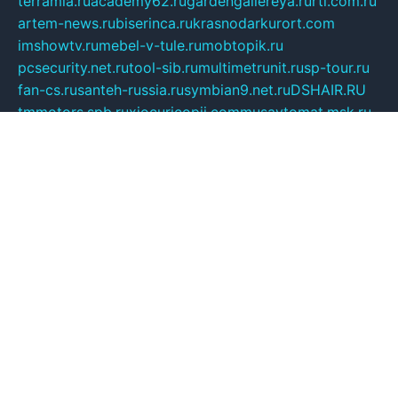
terramia.ru
academy62.ru
gardengallereya.ru
rti.com.ru
artem-news.ru
biserinca.ru
krasnodarkurort.com
imshowtv.ru
mebel-v-tule.ru
mobtopik.ru
pcsecurity.net.ru
tool-sib.ru
multimetrunit.ru
sp-tour.ru
fan-cs.ru
santeh-russia.ru
symbian9.net.ru
DSHAIR.RU
tmmotors.spb.ru
xjocuricopii.com
musavtomat.msk.ru
obustrojdom.ru
sovetcik.ru
ybaranovskaya.ru
ppknews.ru
cult-alshei.ru
JAPANRUSSIA.RU
proekciyamebel.ru
imper-finans.ru
rim.org.ru
glamourai.ru
brassminus.ru
zabor-pro.ru
ftn.pp.ru
dorogoe58.ru
laimengpacker.ru
kuzova-zapchasti.ru
sageerp.ru
taxodrom.ru
dsrazvitie.ru
hardcity.net.ru
ratinghomegames.ru
topservice25.ru
gubernyan.ru
gtglasslined.ru
ii4.ru
tssport.spb.ru
andorra24.com
blackwallstreet.ru
oboimos.ru
optim-doors.com.ru
ikuch.ru
nycr.org.ru
npa21.ru
vremya-ch.spb.ru
desert000.ru
ivtorgi.ru
ifiori.ru
catalog-statei.ru
dcv.org.ru
spetsmaster174.ru
ipkameryhiseeu.ru