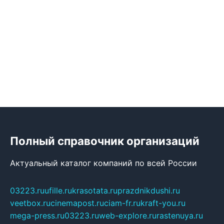
Полный справочник организаций
Актуальный каталог компаний по всей России
03223.ru
ufille.ru
krasotata.ru
prazdnikdushi.ru
veetbox.ru
cinemapost.ru
ciam-fr.ru
kraft-you.ru
mega-press.ru
03223.ru
web-explore.ru
rastenuya.ru