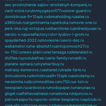
seo-prodvizhenie-sajtov-stroitelnyh-kompanij.ru
card-voice.ru
rulonnyygazon177.ru
snow-guard.ru
domizbrusa-9x12spb.ru
demaholding.ru
aalse.ru
a380club.ru
argentinamia.ru
perkoka.ru
movie-one.ru
perk-oka.ru
g-octopus.ru
sibarchives.ru
andreislyusar.ru
naruto-x.ru
pursefactory.ru
tor-lyubov-i-grom.ru
spayderhed-2022.ru
movieone.ru
evro-dez.ru
webamator.ru
ma-absolut1.ru
avtopomosch27.ru
nv-750.ru
news-plain.ru
nertansaga.ru
delanalad.ru
dizfiles.ru
youtubefree.ru
aria-family.ru
roadli.ru
planeta-samara.ru
mysmartbuy.ru
matrasy-kemerovo.ru
ashanet.ru
trade-farm.ru
dotcustoms.ru
domizbrusa9x12spb.ru
autodamp.ru
narasimha.ru
djcommodities.ru
nv750.ru
x-ton.ru
newsplain.ru
cardvoice.ru
modopaper.ru
manunae.ru
gbget.ru
alfeihavsalnassr.ru
madoma.ru
tajuncos.ru
petrovkasports.ru
porno-online-besplatno.ru
splclub.ru
york-life.ru
doroga-expo.ru
ribery.ru
cleanmedicine.ru