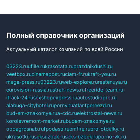
Полный справочник организаций
Актуальный каталог компаний по всей России
03223.ru
ufille.ru
krasotata.ru
prazdnikdushi.ru
veetbox.ru
cinemapost.ru
ciam-fr.ru
kraft-you.ru
mega-press.ru
03223.ru
web-explore.ru
rastenuya.ru
eurovision-russia.ru
strah-news.ru
freeride-team.ru
itrack-24.ru
sexshopexpress.ru
autostudiopro.ru
alabuga-cityhotel.ru
pornv.ru
atlantpereezd.ru
bud-em-znakomye.ru
a-cdc.ru
elektrostal-news.ru
korolevremont-market.ru
budem-znakomye.ru
oooagrosnab.ru
fpodaso.ru
emfire.ru
pro-otdelky.ru
ukrasotki.ru
seksuzbek.ru
seks-uzbek.ru
porno-vk.ru