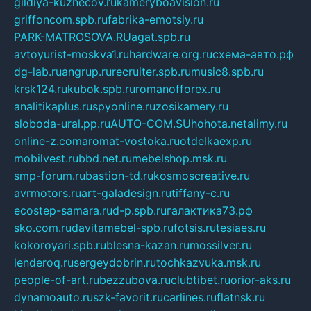
gildiya-kuznecov.ru
kameryboavision.ru
griffoncom.spb.ru
fabrika-emotsiy.ru
PARK-MATROSOVA.RU
agat.spb.ru
avtoyurist-moskva1.ru
hardware.org.ru
схема-авто.рф
dg-lab.ru
angrup.ru
recruiter.spb.ru
music8.spb.ru
krsk124.ru
kubok.spb.ru
romanofforex.ru
analitikaplus.ru
spyonline.ru
zosikamery.ru
sloboda-ural.pp.ru
AUTO-COM.SU
hohota.net
alimy.ru
online-z.com
aromat-vostoka.ru
otdelkaexp.ru
mobilvest.ru
bbd.net.ru
mebelshop.msk.ru
smp-forum.ru
bastion-td.ru
kosmoscreative.ru
avrmotors.ru
art-galadesign.ru
tiffany-c.ru
ecostep-samara.ru
d-p.spb.ru
галактика73.рф
sko.com.ru
davitamebel-spb.ru
fotsis.ru
tesiaes.ru
kokoroyari.spb.ru
blesna-kazan.ru
mossilver.ru
lenderoq.ru
sergeydobrin.ru
tochkazvuka.msk.ru
people-of-art.ru
bezzubova.ru
clubtibet.ru
orior-aks.ru
dynamoauto.ru
szk-favorit.ru
carlines.ru
flatnsk.ru