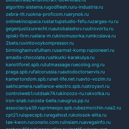
algoritm-sistema.ru
godflesh.ru
ru-industria.ru
zebra-tlt.ru
okna-proficom.ru
erynok.ru
onlinekinospace.ru
startupstudio-fefu.ru
zarges-ru.ru
gegenjustizunrecht.ru
autobalashov.ru
utrovortu.ru
spiski-firm.ru
elara-m.ru
kinomusorka.ru
mkcslava.ru
2bets.ru
vintovoykompressor.ru
birminghamvsfulham.ru
sarmat-komp.ru
pioneeri.ru
amadis-chocolate.ru
shkurki-karakulya.ru
kanotiforet.spb.ru
tutmassage.ru
ecolog.org.ru
praga.spb.ru
falcorussia.ru
autodoctorservis.ru
kamertondom.spb.ru
net-life.net.ru
avto-vozim.ru
sakhcamera.ru
alliance-electro.spb.ru
stroyavt.ru
controlweb1.ru
tdsak74.ru
kinzozo-ru.ru
kvotka.ru
iron-snab.ru
costa-bella.ru
eugrus.pp.ru
associaciya39.ru
primexpo.spb.ru
bezmorchin.ru
ia2.ru
cpt21.ru
ispecspb.ru
regahost.ru
kolosok-elita.ru
tae-kwon.ru
consrio.com.ru
insiam.ru
avegainfo.ru