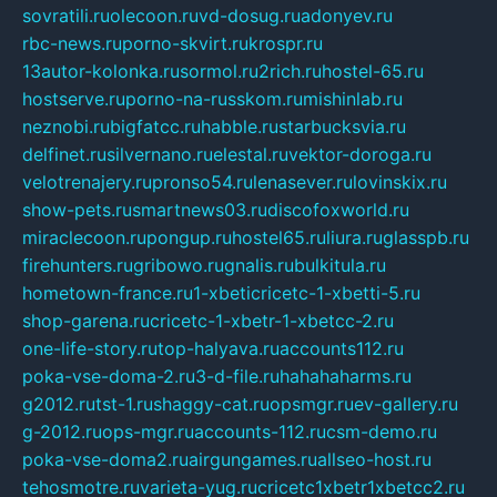
sovratili.ru
olecoon.ru
vd-dosug.ru
adonyev.ru
rbc-news.ru
porno-skvirt.ru
krospr.ru
13autor-kolonka.ru
sormol.ru
2rich.ru
hostel-65.ru
hostserve.ru
porno-na-russkom.ru
mishinlab.ru
neznobi.ru
bigfatcc.ru
habble.ru
starbucksvia.ru
delfinet.ru
silvernano.ru
elestal.ru
vektor-doroga.ru
velotrenajery.ru
pronso54.ru
lenasever.ru
lovinskix.ru
show-pets.ru
smartnews03.ru
discofoxworld.ru
miraclecoon.ru
pongup.ru
hostel65.ru
liura.ru
glasspb.ru
firehunters.ru
gribowo.ru
gnalis.ru
bulkitula.ru
hometown-france.ru
1-xbeticricetc-1-xbetti-5.ru
shop-garena.ru
cricetc-1-xbetr-1-xbetcc-2.ru
one-life-story.ru
top-halyava.ru
accounts112.ru
poka-vse-doma-2.ru
3-d-file.ru
hahahaharms.ru
g2012.ru
tst-1.ru
shaggy-cat.ru
opsmgr.ru
ev-gallery.ru
g-2012.ru
ops-mgr.ru
accounts-112.ru
csm-demo.ru
poka-vse-doma2.ru
airgungames.ru
allseo-host.ru
tehosmotre.ru
varieta-yug.ru
cricetc1xbetr1xbetcc2.ru