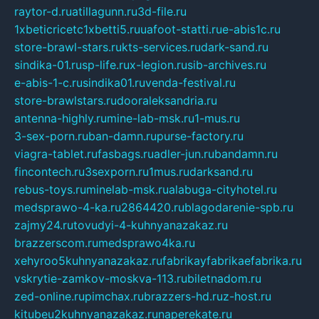
raytor-d.ru
atillagunn.ru
3d-file.ru
1xbeticricetc1xbetti5.ru
uafoot-statti.ru
e-abis1c.ru
store-brawl-stars.ru
kts-services.ru
dark-sand.ru
sindika-01.ru
sp-life.ru
x-legion.ru
sib-archives.ru
e-abis-1-c.ru
sindika01.ru
venda-festival.ru
store-brawlstars.ru
dooraleksandria.ru
antenna-highly.ru
mine-lab-msk.ru
1-mus.ru
3-sex-porn.ru
ban-damn.ru
purse-factory.ru
viagra-tablet.ru
fasbags.ru
adler-jun.ru
bandamn.ru
fincontech.ru
3sexporn.ru
1mus.ru
darksand.ru
rebus-toys.ru
minelab-msk.ru
alabuga-cityhotel.ru
medsprawo-4-ka.ru
2864420.ru
blagodarenie-spb.ru
zajmy24.ru
tovudyi-4-kuhnyanazakaz.ru
brazzerscom.ru
medsprawo4ka.ru
xehyroo5kuhnyanazakaz.ru
fabrikayfabrikaefabrika.ru
vskrytie-zamkov-moskva-113.ru
biletnadom.ru
zed-online.ru
pimchax.ru
brazzers-hd.ru
z-host.ru
kitubeu2kuhnyanazakaz.ru
naperekate.ru