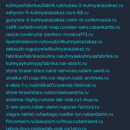
kuhnyaofabrikaufabrik.ru
kitubeu-2-kuhnyanazakaz.ru
xehyroo-5-kuhnyanazakaz.ru
cs-68.ru
guzywia-4-kuhnyanazakaz.ru
mir-tk.ru
vlknrussia.ru
cs68.ru
vladivostok-map.ru
video-seks.ru
bankaribi.ru
raszar.ru
vskrytie-zamkov-moskva113.ru
lipetsktelecom.ru
tovudyi4kuhnyanazakaz.ru
seksuzb.ru
guzywia4kuhnyanazakaz.ru
fabrikaofabrikaokuhny.ru
kuhnyaekuhnyaafabrika.ru
kuhnyaykuhnyayfabrika.ru
e-abis1c.ru
store-brawl-stars.ru
kts-services.ru
dark-sand.ru
sindika-01.ru
sp-life.ru
x-legion.ru
sib-archives.ru
e-abis-1-c.ru
sindika01.ru
venda-festival.ru
store-brawlstars.ru
dooraleksandria.ru
antenna-highly.ru
mine-lab-msk.ru
1-mus.ru
3-sex-porn.ru
ban-damn.ru
purse-factory.ru
viagra-tablet.ru
fasbags.ru
adler-jun.ru
bandamn.ru
fincontech.ru
3sexporn.ru
1mus.ru
darksand.ru
rebus-toys.ru
minelab-msk.ru
rtdco.ru