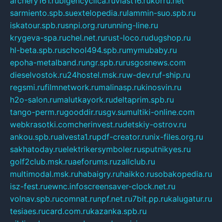
archery161.ru
bigencyclica.ru
vlast16.ru
korru.net
sarmiento.spb.su
extelopedia.ru
lammin-suo.spb.ru
iskatour.spb.ru
snpi.org.ru
running-line.ru
krygeva-spa.ru
chel.net.ru
rust-loco.ru
dugshop.ru
hl-beta.spb.ru
school494.spb.ru
mymubaby.ru
epoha-metalband.ru
ngr.spb.ru
rusgosnews.com
dieselvostok.ru
24hostel.msk.ru
w-dev.ru
f-ship.ru
regsmi.ru
filmnetwork.ru
malinasp.ru
kinosvin.ru
h2o-salon.ru
malutkayork.ru
deltaprim.spb.ru
tango-perm.ru
gooddir.ru
sgv.su
multiki-online.com
webkrasotki.com
cherinvest.ru
detskiy-ostrov.ru
ankou.spb.ru
alvesta1.ru
pdf-creator.ru
nix-files.org.ru
sakhatoday.ru
elektrikersymboler.ru
sputnikyes.ru
golf2club.msk.ru
aeforums.ru
zallclub.ru
multimodal.msk.ru
habaigry.ru
haikko.ru
sobakopedia.ru
isz-fest.ru
ewnc.info
screensaver-clock.net.ru
volnav.spb.ru
comnat.ru
npf.net.ru
7bit.pp.ru
kalugatur.ru
tesiaes.ru
card.com.ru
kazanka.spb.ru