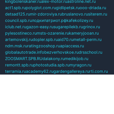
kingbolenskaner.ru
alex-motor.ru
astroline.net.ru
act1.spb.ru
polyglot.com.ru
gidlipetsk.ru
ooo-driada.ru
detsad125.ru
mir-zdoroviya.ru
bruslanovo.ru
siterem.ru
council.spb.ru
лодкипатриот.рф
kafekolizey.ru
iclub.net.ru
gazon-easy.ru
sugarepilekb.ru
grinox.ru
pylesostineco.ru
msts-ozarenie.ru
kameryjooan.ru
artemovskij.ru
dopler.spb.ru
aid70.ru
metall-perm.ru
ndm.msk.ru
ratingzooshop.ru
apiaccess.ru
globalautotrade.info
bezverhovskoe.ru
drsschool.ru
ZOOSMART.SPB.RU
dalakony.ru
medikijob.ru
remontt.spb.ru
photostudia.spb.ru
myragon.ru
terramia.ru
academy62.ru
gardengallereya.ru
rti.com.ru
artem-news.ru
biserinca.ru
krasnodarkurort.com
imshowtv.ru
mebel-v-tule.ru
mobtopik.ru
pcsecurity.net.ru
tool-sib.ru
multimetrunit.ru
sp-tour.ru
fan-cs.ru
santeh-russia.ru
symbian9.net.ru
DSHAIR.RU
tmmotors.spb.ru
xjocuricopii.com
musavtomat.msk.ru
obustrojdom.ru
sovetcik.ru
ybaranovskaya.ru