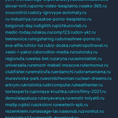
slovar-ivrit.ru
porno-video-besplatno.ru
seks-365.ru
ovucontrol.ru
sloty-igrovyye-avtomaty.ru
ru-industriya.ru
russkoe-porno-besplatno.ru
belgorod-day.ru
digilith.ru
pichkurovlab.ru
medic-today.ru
taksu.ru
comp123.ru
don-ykt.ru
teensvoice.ru
imgsharing.ru
domashnee-porno.ru
eva-elfie.ru
foto-tur.ru
biz-doska.ru
metropoltravel.ru
veslo-i-yakor.ru
borodino-media.ru
rostotsky.ru
regionufa.ru
weiss-bet.ru
zaryna.ru
casinotablet.ru
universalia.ru
remont-mebeli-moscow.ru
termomur.ru
clubfisher.ru
remstirufa.ru
erdamchi.ru
doramamama.ru
muraviovka-park.ru
worldofwoman.ru
clean-dreams.ru
arkrym.ru
kristinita.ru
dircomputer.ru
healthenter.ru
textexperts.ru
pivnaya-kruzhka.ru
kinofilmy-2021.ru
demolalapaluza.ru
tanyavanya.ru
remstir-tolyatti.ru
msdip.ru
jdol.ru
sokolovr.ru
newtech-spb.ru
rezemkleim.ru
massage-tai.ru
seonub.ru
zvonitut.ru
biolisichka24.ru
mncraft-download.ru