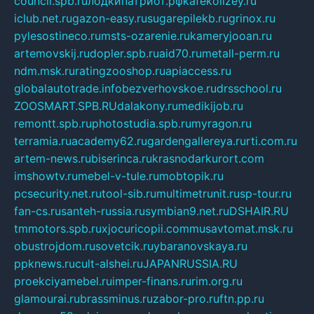
council.spb.ru
лодкипатриот.рф
kafekolizey.ru
iclub.net.ru
gazon-easy.ru
sugarepilekb.ru
grinox.ru
pylesostineco.ru
msts-ozarenie.ru
kameryjooan.ru
artemovskij.ru
dopler.spb.ru
aid70.ru
metall-perm.ru
ndm.msk.ru
ratingzooshop.ru
apiaccess.ru
globalautotrade.info
bezverhovskoe.ru
drsschool.ru
ZOOSMART.SPB.RU
dalakony.ru
medikijob.ru
remontt.spb.ru
photostudia.spb.ru
myragon.ru
terramia.ru
academy62.ru
gardengallereya.ru
rti.com.ru
artem-news.ru
biserinca.ru
krasnodarkurort.com
imshowtv.ru
mebel-v-tule.ru
mobtopik.ru
pcsecurity.net.ru
tool-sib.ru
multimetrunit.ru
sp-tour.ru
fan-cs.ru
santeh-russia.ru
symbian9.net.ru
DSHAIR.RU
tmmotors.spb.ru
xjocuricopii.com
musavtomat.msk.ru
obustrojdom.ru
sovetcik.ru
ybaranovskaya.ru
ppknews.ru
cult-alshei.ru
JAPANRUSSIA.RU
proekciyamebel.ru
imper-finans.ru
rim.org.ru
glamourai.ru
brassminus.ru
zabor-pro.ru
ftn.pp.ru