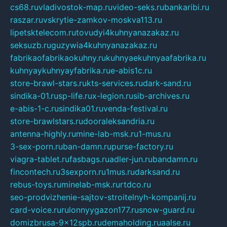
cs68.ru
vladivostok-map.ru
video-seks.ru
bankaribi.ru
raszar.ru
vskrytie-zamkov-moskva113.ru
lipetsktelecom.ru
tovudyi4kuhnyanazakaz.ru
seksuzb.ru
guzywia4kuhnyanazakaz.ru
fabrikaofabrikaokuhny.ru
kuhnyaekuhnyaafabrika.ru
kuhnyaykuhnyayfabrika.ru
e-abis1c.ru
store-brawl-stars.ru
kts-services.ru
dark-sand.ru
sindika-01.ru
sp-life.ru
x-legion.ru
sib-archives.ru
e-abis-1-c.ru
sindika01.ru
venda-festival.ru
store-brawlstars.ru
dooraleksandria.ru
antenna-highly.ru
mine-lab-msk.ru
1-mus.ru
3-sex-porn.ru
ban-damn.ru
purse-factory.ru
viagra-tablet.ru
fasbags.ru
adler-jun.ru
bandamn.ru
fincontech.ru
3sexporn.ru
1mus.ru
darksand.ru
rebus-toys.ru
minelab-msk.ru
rtdco.ru
seo-prodvizhenie-sajtov-stroitelnyh-kompanij.ru
card-voice.ru
rulonnyygazon177.ru
snow-guard.ru
domizbrusa-9x12spb.ru
demaholding.ru
aalse.ru