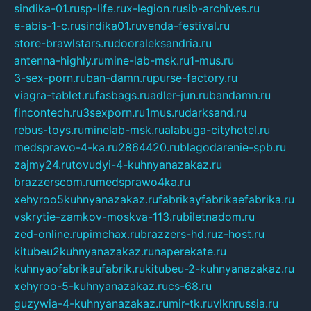
sindika-01.ru
sp-life.ru
x-legion.ru
sib-archives.ru
e-abis-1-c.ru
sindika01.ru
venda-festival.ru
store-brawlstars.ru
dooraleksandria.ru
antenna-highly.ru
mine-lab-msk.ru
1-mus.ru
3-sex-porn.ru
ban-damn.ru
purse-factory.ru
viagra-tablet.ru
fasbags.ru
adler-jun.ru
bandamn.ru
fincontech.ru
3sexporn.ru
1mus.ru
darksand.ru
rebus-toys.ru
minelab-msk.ru
alabuga-cityhotel.ru
medsprawo-4-ka.ru
2864420.ru
blagodarenie-spb.ru
zajmy24.ru
tovudyi-4-kuhnyanazakaz.ru
brazzerscom.ru
medsprawo4ka.ru
xehyroo5kuhnyanazakaz.ru
fabrikayfabrikaefabrika.ru
vskrytie-zamkov-moskva-113.ru
biletnadom.ru
zed-online.ru
pimchax.ru
brazzers-hd.ru
z-host.ru
kitubeu2kuhnyanazakaz.ru
naperekate.ru
kuhnyaofabrikaufabrik.ru
kitubeu-2-kuhnyanazakaz.ru
xehyroo-5-kuhnyanazakaz.ru
cs-68.ru
guzywia-4-kuhnyanazakaz.ru
mir-tk.ru
vlknrussia.ru