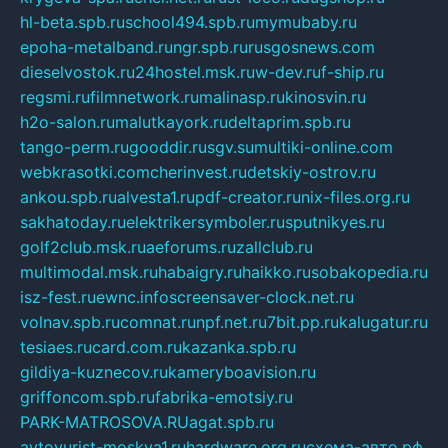
hl-beta.spb.ru
school494.spb.ru
mymubaby.ru
epoha-metalband.ru
ngr.spb.ru
rusgosnews.com
dieselvostok.ru
24hostel.msk.ru
w-dev.ru
f-ship.ru
regsmi.ru
filmnetwork.ru
malinasp.ru
kinosvin.ru
h2o-salon.ru
malutkayork.ru
deltaprim.spb.ru
tango-perm.ru
gooddir.ru
sgv.su
multiki-online.com
webkrasotki.com
cherinvest.ru
detskiy-ostrov.ru
ankou.spb.ru
alvesta1.ru
pdf-creator.ru
nix-files.org.ru
sakhatoday.ru
elektrikersymboler.ru
sputnikyes.ru
golf2club.msk.ru
aeforums.ru
zallclub.ru
multimodal.msk.ru
habaigry.ru
haikko.ru
sobakopedia.ru
isz-fest.ru
ewnc.info
screensaver-clock.net.ru
volnav.spb.ru
comnat.ru
npf.net.ru
7bit.pp.ru
kalugatur.ru
tesiaes.ru
card.com.ru
kazanka.spb.ru
gildiya-kuznecov.ru
kameryboavision.ru
griffoncom.spb.ru
fabrika-emotsiy.ru
PARK-MATROSOVA.RU
agat.spb.ru
avtoyurist-moskva1.ru
hardware.org.ru
схема-авто.рф