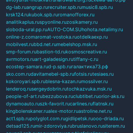
dg-lab.ru
angrup.ru
recruiter.spb.ru
music8.spb.ru
krsk124.ru
kubok.spb.ru
romanofforex.ru
analitikaplus.ru
spyonline.ru
zosikamery.ru
sloboda-ural.pp.ru
AUTO-COM.SU
hohota.net
alimy.ru
online-z.com
aromat-vostoka.ru
otdelkaexp.ru
mobilvest.ru
bbd.net.ru
mebelshop.msk.ru
smp-forum.ru
bastion-td.ru
kosmoscreative.ru
avrmotors.ru
art-galadesign.ru
tiffany-c.ru
ecostep-samara.ru
d-p.spb.ru
галактика73.рф
sko.com.ru
davitamebel-spb.ru
fotsis.ru
tesiaes.ru
kokoroyari.spb.ru
blesna-kazan.ru
mossilver.ru
lenderoq.ru
sergeydobrin.ru
tochkazvuka.msk.ru
people-of-art.ru
bezzubova.ru
clubtibet.ru
orior-aks.ru
dynamoauto.ru
szk-favorit.ru
carlines.ru
flatnsk.ru
kingbolenskaner.ru
alex-motor.ru
astroline.net.ru
act1.spb.ru
polyglot.com.ru
gidlipetsk.ru
ooo-driada.ru
detsad125.ru
mir-zdoroviya.ru
bruslanovo.ru
siterem.ru