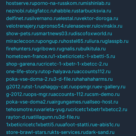
hostserve.ru
porno-na-russkom.ru
mishinlab.ru
neznobi.ru
bigfatcc.ru
habble.ru
starbucksvia.ru
delfinet.ru
silvernano.ru
elestal.ru
vektor-doroga.ru
velotrenajery.ru
pronso54.ru
lenasever.ru
lovinskix.ru
show-pets.ru
smartnews03.ru
discofoxworld.ru
miraclecoon.ru
pongup.ru
hostel65.ru
liura.ru
glasspb.ru
firehunters.ru
gribowo.ru
gnalis.ru
bulkitula.ru
hometown-france.ru
1-xbeticricetc-1-xbetti-5.ru
shop-garena.ru
cricetc-1-xbetr-1-xbetcc-2.ru
one-life-story.ru
top-halyava.ru
accounts112.ru
poka-vse-doma-2.ru
3-d-file.ru
hahahaharms.ru
g2012.ru
tst-1.ru
shaggy-cat.ru
opsmgr.ru
ev-gallery.ru
g-2012.ru
ops-mgr.ru
accounts-112.ru
csm-demo.ru
poka-vse-doma2.ru
airgungames.ru
allseo-host.ru
tehosmotre.ru
varieta-yug.ru
cricetc1xbetr1xbetcc2.ru
raytor-d.ru
atillagunn.ru
3d-file.ru
1xbeticricetc1xbetti5.ru
uafoot-statti.ru
e-abis1c.ru
store-brawl-stars.ru
kts-services.ru
dark-sand.ru