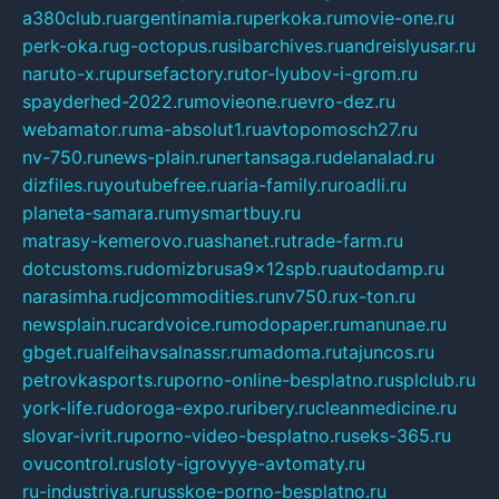
a380club.ru
argentinamia.ru
perkoka.ru
movie-one.ru
perk-oka.ru
g-octopus.ru
sibarchives.ru
andreislyusar.ru
naruto-x.ru
pursefactory.ru
tor-lyubov-i-grom.ru
spayderhed-2022.ru
movieone.ru
evro-dez.ru
webamator.ru
ma-absolut1.ru
avtopomosch27.ru
nv-750.ru
news-plain.ru
nertansaga.ru
delanalad.ru
dizfiles.ru
youtubefree.ru
aria-family.ru
roadli.ru
planeta-samara.ru
mysmartbuy.ru
matrasy-kemerovo.ru
ashanet.ru
trade-farm.ru
dotcustoms.ru
domizbrusa9x12spb.ru
autodamp.ru
narasimha.ru
djcommodities.ru
nv750.ru
x-ton.ru
newsplain.ru
cardvoice.ru
modopaper.ru
manunae.ru
gbget.ru
alfeihavsalnassr.ru
madoma.ru
tajuncos.ru
petrovkasports.ru
porno-online-besplatno.ru
splclub.ru
york-life.ru
doroga-expo.ru
ribery.ru
cleanmedicine.ru
slovar-ivrit.ru
porno-video-besplatno.ru
seks-365.ru
ovucontrol.ru
sloty-igrovyye-avtomaty.ru
ru-industriya.ru
russkoe-porno-besplatno.ru