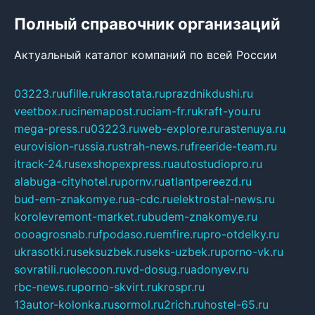
Полный справочник организаций
Актуальный каталог компаний по всей России
03223.ru
ufille.ru
krasotata.ru
prazdnikdushi.ru
veetbox.ru
cinemapost.ru
ciam-fr.ru
kraft-you.ru
mega-press.ru
03223.ru
web-explore.ru
rastenuya.ru
eurovision-russia.ru
strah-news.ru
freeride-team.ru
itrack-24.ru
sexshopexpress.ru
autostudiopro.ru
alabuga-cityhotel.ru
pornv.ru
atlantpereezd.ru
bud-em-znakomye.ru
a-cdc.ru
elektrostal-news.ru
korolevremont-market.ru
budem-znakomye.ru
oooagrosnab.ru
fpodaso.ru
emfire.ru
pro-otdelky.ru
ukrasotki.ru
seksuzbek.ru
seks-uzbek.ru
porno-vk.ru
sovratili.ru
olecoon.ru
vd-dosug.ru
adonyev.ru
rbc-news.ru
porno-skvirt.ru
krospr.ru
13autor-kolonka.ru
sormol.ru
2rich.ru
hostel-65.ru