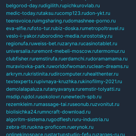
belgorod-day.ru
digilith.ru
pichkurovlab.ru
medic-today.ru
taksu.ru
comp123.ru
don-ykt.ru
teensvoice.ru
imgsharing.ru
domashnee-porno.ru
eva-elfie.ru
foto-tur.ru
biz-doska.ru
metropoltravel.ru
veslo-i-yakor.ru
borodino-media.ru
rostotsky.ru
regionufa.ru
weiss-bet.ru
zaryna.ru
casinotablet.ru
universalia.ru
remont-mebeli-moscow.ru
termomur.ru
clubfisher.ru
remstirufa.ru
erdamchi.ru
doramamama.ru
muraviovka-park.ru
worldofwoman.ru
clean-dreams.ru
arkrym.ru
kristinita.ru
dircomputer.ru
healthenter.ru
textexperts.ru
pivnaya-kruzhka.ru
kinofilmy-2021.ru
demolalapaluza.ru
tanyavanya.ru
remstir-tolyatti.ru
msdip.ru
jdol.ru
sokolovr.ru
newtech-spb.ru
rezemkleim.ru
massage-tai.ru
seonub.ru
zvonitut.ru
biolisichka24.ru
mncraft-download.ru
algoritm-sistema.ru
godflesh.ru
ru-industria.ru
zebra-tlt.ru
okna-proficom.ru
erynok.ru
onlinekinospace.ru
startupstudio-fefu.ru
zarges-ru.ru