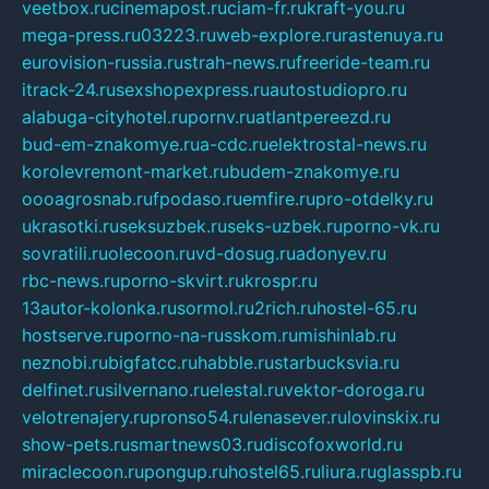
veetbox.ru
cinemapost.ru
ciam-fr.ru
kraft-you.ru
mega-press.ru
03223.ru
web-explore.ru
rastenuya.ru
eurovision-russia.ru
strah-news.ru
freeride-team.ru
itrack-24.ru
sexshopexpress.ru
autostudiopro.ru
alabuga-cityhotel.ru
pornv.ru
atlantpereezd.ru
bud-em-znakomye.ru
a-cdc.ru
elektrostal-news.ru
korolevremont-market.ru
budem-znakomye.ru
oooagrosnab.ru
fpodaso.ru
emfire.ru
pro-otdelky.ru
ukrasotki.ru
seksuzbek.ru
seks-uzbek.ru
porno-vk.ru
sovratili.ru
olecoon.ru
vd-dosug.ru
adonyev.ru
rbc-news.ru
porno-skvirt.ru
krospr.ru
13autor-kolonka.ru
sormol.ru
2rich.ru
hostel-65.ru
hostserve.ru
porno-na-russkom.ru
mishinlab.ru
neznobi.ru
bigfatcc.ru
habble.ru
starbucksvia.ru
delfinet.ru
silvernano.ru
elestal.ru
vektor-doroga.ru
velotrenajery.ru
pronso54.ru
lenasever.ru
lovinskix.ru
show-pets.ru
smartnews03.ru
discofoxworld.ru
miraclecoon.ru
pongup.ru
hostel65.ru
liura.ru
glasspb.ru