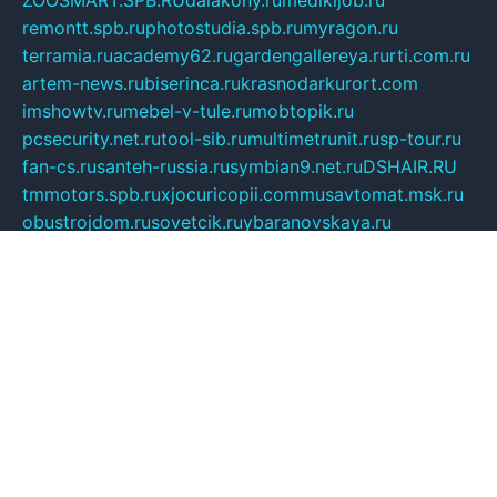
ZOOSMART.SPB.RU
dalakony.ru
medikijob.ru
remontt.spb.ru
photostudia.spb.ru
myragon.ru
terramia.ru
academy62.ru
gardengallereya.ru
rti.com.ru
artem-news.ru
biserinca.ru
krasnodarkurort.com
imshowtv.ru
mebel-v-tule.ru
mobtopik.ru
pcsecurity.net.ru
tool-sib.ru
multimetrunit.ru
sp-tour.ru
fan-cs.ru
santeh-russia.ru
symbian9.net.ru
DSHAIR.RU
tmmotors.spb.ru
xjocuricopii.com
musavtomat.msk.ru
obustrojdom.ru
sovetcik.ru
ybaranovskaya.ru
ppknews.ru
cult-alshei.ru
JAPANRUSSIA.RU
proekciyamebel.ru
imper-finans.ru
rim.org.ru
glamourai.ru
brassminus.ru
zabor-pro.ru
ftn.pp.ru
dorogoe58.ru
laimengpacker.ru
kuzova-zapchasti.ru
sageerp.ru
taxodrom.ru
dsrazvitie.ru
hardcity.net.ru
ratinghomegames.ru
topservice25.ru
gubernyan.ru
gtglasslined.ru
ii4.ru
tssport.spb.ru
andorra24.com
blackwallstreet.ru
oboimos.ru
optim-doors.com.ru
ikuch.ru
nycr.org.ru
npa21.ru
vremya-ch.spb.ru