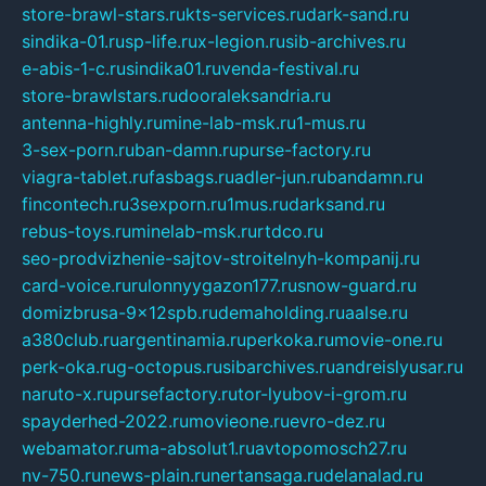
store-brawl-stars.ru
kts-services.ru
dark-sand.ru
sindika-01.ru
sp-life.ru
x-legion.ru
sib-archives.ru
e-abis-1-c.ru
sindika01.ru
venda-festival.ru
store-brawlstars.ru
dooraleksandria.ru
antenna-highly.ru
mine-lab-msk.ru
1-mus.ru
3-sex-porn.ru
ban-damn.ru
purse-factory.ru
viagra-tablet.ru
fasbags.ru
adler-jun.ru
bandamn.ru
fincontech.ru
3sexporn.ru
1mus.ru
darksand.ru
rebus-toys.ru
minelab-msk.ru
rtdco.ru
seo-prodvizhenie-sajtov-stroitelnyh-kompanij.ru
card-voice.ru
rulonnyygazon177.ru
snow-guard.ru
domizbrusa-9x12spb.ru
demaholding.ru
aalse.ru
a380club.ru
argentinamia.ru
perkoka.ru
movie-one.ru
perk-oka.ru
g-octopus.ru
sibarchives.ru
andreislyusar.ru
naruto-x.ru
pursefactory.ru
tor-lyubov-i-grom.ru
spayderhed-2022.ru
movieone.ru
evro-dez.ru
webamator.ru
ma-absolut1.ru
avtopomosch27.ru
nv-750.ru
news-plain.ru
nertansaga.ru
delanalad.ru