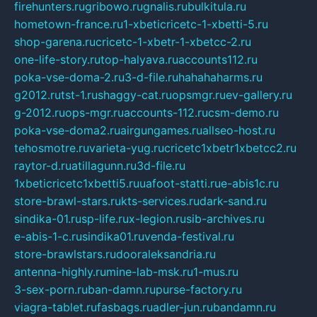
firehunters.ru
gribowo.ru
gnalis.ru
bulkitula.ru
hometown-france.ru
1-xbeticricetc-1-xbetti-5.ru
shop-garena.ru
cricetc-1-xbetr-1-xbetcc-2.ru
one-life-story.ru
top-halyava.ru
accounts112.ru
poka-vse-doma-2.ru
3-d-file.ru
hahahaharms.ru
g2012.ru
tst-1.ru
shaggy-cat.ru
opsmgr.ru
ev-gallery.ru
g-2012.ru
ops-mgr.ru
accounts-112.ru
csm-demo.ru
poka-vse-doma2.ru
airgungames.ru
allseo-host.ru
tehosmotre.ru
varieta-yug.ru
cricetc1xbetr1xbetcc2.ru
raytor-d.ru
atillagunn.ru
3d-file.ru
1xbeticricetc1xbetti5.ru
uafoot-statti.ru
e-abis1c.ru
store-brawl-stars.ru
kts-services.ru
dark-sand.ru
sindika-01.ru
sp-life.ru
x-legion.ru
sib-archives.ru
e-abis-1-c.ru
sindika01.ru
venda-festival.ru
store-brawlstars.ru
dooraleksandria.ru
antenna-highly.ru
mine-lab-msk.ru
1-mus.ru
3-sex-porn.ru
ban-damn.ru
purse-factory.ru
viagra-tablet.ru
fasbags.ru
adler-jun.ru
bandamn.ru