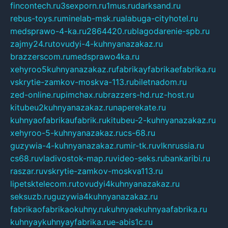
fincontech.ru
3sexporn.ru
1mus.ru
darksand.ru
rebus-toys.ru
minelab-msk.ru
alabuga-cityhotel.ru
medsprawo-4-ka.ru
2864420.ru
blagodarenie-spb.ru
zajmy24.ru
tovudyi-4-kuhnyanazakaz.ru
brazzerscom.ru
medsprawo4ka.ru
xehyroo5kuhnyanazakaz.ru
fabrikayfabrikaefabrika.ru
vskrytie-zamkov-moskva-113.ru
biletnadom.ru
zed-online.ru
pimchax.ru
brazzers-hd.ru
z-host.ru
kitubeu2kuhnyanazakaz.ru
naperekate.ru
kuhnyaofabrikaufabrik.ru
kitubeu-2-kuhnyanazakaz.ru
xehyroo-5-kuhnyanazakaz.ru
cs-68.ru
guzywia-4-kuhnyanazakaz.ru
mir-tk.ru
vlknrussia.ru
cs68.ru
vladivostok-map.ru
video-seks.ru
bankaribi.ru
raszar.ru
vskrytie-zamkov-moskva113.ru
lipetsktelecom.ru
tovudyi4kuhnyanazakaz.ru
seksuzb.ru
guzywia4kuhnyanazakaz.ru
fabrikaofabrikaokuhny.ru
kuhnyaekuhnyaafabrika.ru
kuhnyaykuhnyayfabrika.ru
e-abis1c.ru