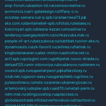
smp-forum.ru
bastion-td.ru
kosmoscreative.ru
avrmotors.ru
art-galadesign.ru
tiffany-c.ru
ecostep-samara.ru
d-p.spb.ru
галактика73.рф
sko.com.ru
davitamebel-spb.ru
fotsis.ru
tesiaes.ru
kokoroyari.spb.ru
blesna-kazan.ru
mossilver.ru
lenderoq.ru
sergeydobrin.ru
tochkazvuka.msk.ru
people-of-art.ru
bezzubova.ru
clubtibet.ru
orior-aks.ru
dynamoauto.ru
szk-favorit.ru
carlines.ru
flatnsk.ru
kingbolenskaner.ru
alex-motor.ru
astroline.net.ru
act1.spb.ru
polyglot.com.ru
gidlipetsk.ru
ooo-driada.ru
detsad125.ru
mir-zdoroviya.ru
bruslanovo.ru
siterem.ru
council.spb.ru
лодкипатриот.рф
kafekolizey.ru
iclub.net.ru
gazon-easy.ru
sugarepilekb.ru
grinox.ru
pylesostineco.ru
msts-ozarenie.ru
kameryjooan.ru
artemovskij.ru
dopler.spb.ru
aid70.ru
metall-perm.ru
ndm.msk.ru
ratingzooshop.ru
apiaccess.ru
globalautotrade.info
bezverhovskoe.ru
drsschool.ru