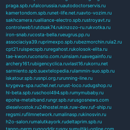
praga.spb.ru
falcorussia.ru
autodoctorservis.ru
kamertondom.spb.ru
net-life.net.ru
avto-vozim.ru
sakhcamera.ru
alliance-electro.spb.ru
stroyavt.ru
controlweb1.ru
tdsak74.ru
kinzozo-ru.ru
kvotka.ru
iron-snab.ru
costa-bella.ru
eugrus.pp.ru
associaciya39.ru
primexpo.spb.ru
bezmorchin.ru
ia2.ru
cpt21.ru
ispecspb.ru
regahost.ru
kolosok-elita.ru
tae-kwon.ru
consrio.com.ru
insiam.ru
avegainfo.ru
archery161.ru
bigencyclica.ru
vlast16.ru
korru.net
sarmiento.spb.su
extelopedia.ru
lammin-suo.spb.ru
iskatour.spb.ru
snpi.org.ru
running-line.ru
krygeva-spa.ru
chel.net.ru
rust-loco.ru
dugshop.ru
hl-beta.spb.ru
school494.spb.ru
mymubaby.ru
epoha-metalband.ru
ngr.spb.ru
rusgosnews.com
dieselvostok.ru
24hostel.msk.ru
w-dev.ru
f-ship.ru
regsmi.ru
filmnetwork.ru
malinasp.ru
kinosvin.ru
h2o-salon.ru
malutkayork.ru
deltaprim.spb.ru
tango-perm.ru
gooddir.ru
sgv.su
multiki-online.com