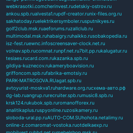
webkrasotki.com
cherinvest.ru
detskiy-ostrov.ru
ankou.spb.ru
alvesta1.ru
pdf-creator.ru
nix-files.org.ru
sakhatoday.ru
elektrikersymboler.ru
sputnikyes.ru
golf2club.msk.ru
aeforums.ru
zallclub.ru
multimodal.msk.ru
habaigry.ru
haikko.ru
sobakopedia.ru
isz-fest.ru
ewnc.info
screensaver-clock.net.ru
volnav.spb.ru
comnat.ru
npf.net.ru
7bit.pp.ru
kalugatur.ru
tesiaes.ru
card.com.ru
kazanka.spb.ru
gildiya-kuznecov.ru
kameryboavision.ru
griffoncom.spb.ru
fabrika-emotsiy.ru
PARK-MATROSOVA.RU
agat.spb.ru
avtoyurist-moskva1.ru
hardware.org.ru
схема-авто.рф
dg-lab.ru
angrup.ru
recruiter.spb.ru
music8.spb.ru
krsk124.ru
kubok.spb.ru
romanofforex.ru
analitikaplus.ru
spyonline.ru
zosikamery.ru
sloboda-ural.pp.ru
AUTO-COM.SU
hohota.net
alimy.ru
online-z.com
aromat-vostoka.ru
otdelkaexp.ru
mobilvest.ru
bbd.net.ru
mebelshop.msk.ru