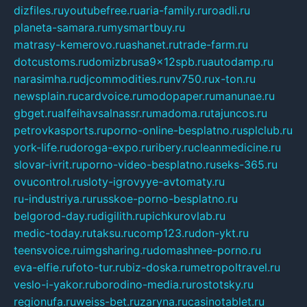
dizfiles.ru
youtubefree.ru
aria-family.ru
roadli.ru
planeta-samara.ru
mysmartbuy.ru
matrasy-kemerovo.ru
ashanet.ru
trade-farm.ru
dotcustoms.ru
domizbrusa9x12spb.ru
autodamp.ru
narasimha.ru
djcommodities.ru
nv750.ru
x-ton.ru
newsplain.ru
cardvoice.ru
modopaper.ru
manunae.ru
gbget.ru
alfeihavsalnassr.ru
madoma.ru
tajuncos.ru
petrovkasports.ru
porno-online-besplatno.ru
splclub.ru
york-life.ru
doroga-expo.ru
ribery.ru
cleanmedicine.ru
slovar-ivrit.ru
porno-video-besplatno.ru
seks-365.ru
ovucontrol.ru
sloty-igrovyye-avtomaty.ru
ru-industriya.ru
russkoe-porno-besplatno.ru
belgorod-day.ru
digilith.ru
pichkurovlab.ru
medic-today.ru
taksu.ru
comp123.ru
don-ykt.ru
teensvoice.ru
imgsharing.ru
domashnee-porno.ru
eva-elfie.ru
foto-tur.ru
biz-doska.ru
metropoltravel.ru
veslo-i-yakor.ru
borodino-media.ru
rostotsky.ru
regionufa.ru
weiss-bet.ru
zaryna.ru
casinotablet.ru