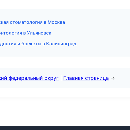
ская стоматология в Москва
нтология в Ульяновск
донтия и брекеты в Калининград
кий федеральный округ
|
Главная страница
→