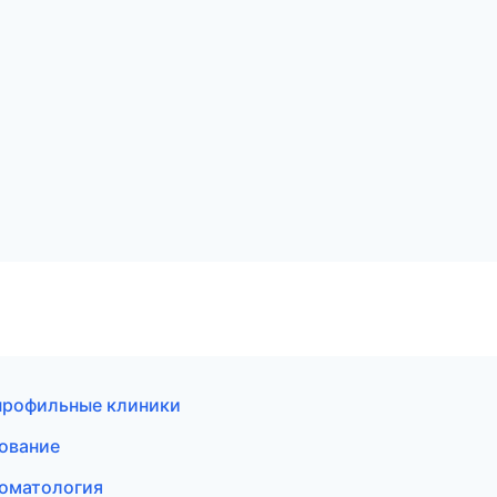
профильные клиники
рование
томатология