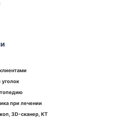
и
ми
 клиентами
 уголок
ортопедию
тика при лечении
оп, 3D-сканер, КТ