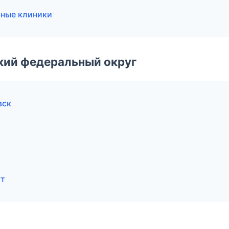
ные клиники
ский федеральный округ
вск
ут