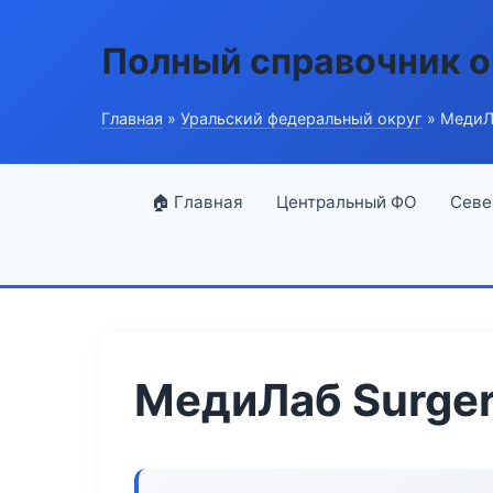
Полный справочник о
Главная
»
Уральский федеральный округ
» МедиЛа
🏠 Главная
Центральный ФО
Севе
МедиЛаб Surgery