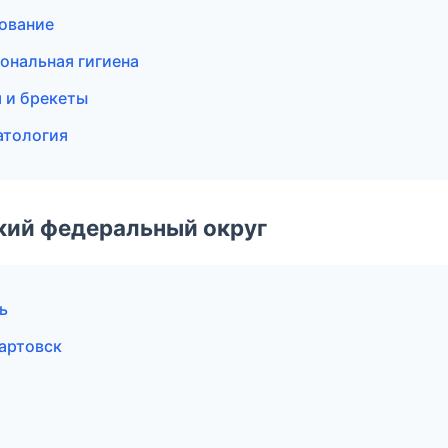
рование
ональная гигиена
 и брекеты
атология
ский федеральный округ
ь
артовск