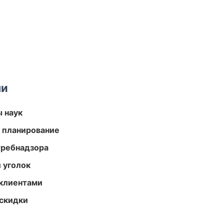
ми
ы наук
 планирование
требнадзора
 уголок
 клиентами
скидки