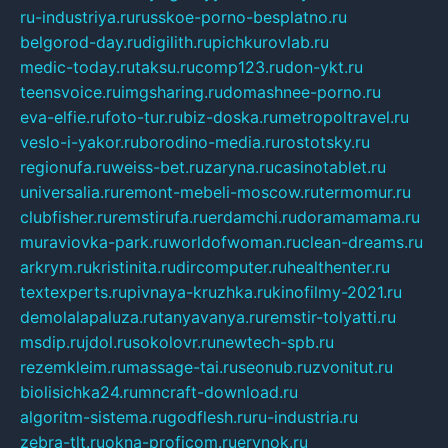
ru-industriya.ru
russkoe-porno-besplatno.ru
belgorod-day.ru
digilith.ru
pichkurovlab.ru
medic-today.ru
taksu.ru
comp123.ru
don-ykt.ru
teensvoice.ru
imgsharing.ru
domashnee-porno.ru
eva-elfie.ru
foto-tur.ru
biz-doska.ru
metropoltravel.ru
veslo-i-yakor.ru
borodino-media.ru
rostotsky.ru
regionufa.ru
weiss-bet.ru
zaryna.ru
casinotablet.ru
universalia.ru
remont-mebeli-moscow.ru
termomur.ru
clubfisher.ru
remstirufa.ru
erdamchi.ru
doramamama.ru
muraviovka-park.ru
worldofwoman.ru
clean-dreams.ru
arkrym.ru
kristinita.ru
dircomputer.ru
healthenter.ru
textexperts.ru
pivnaya-kruzhka.ru
kinofilmy-2021.ru
demolalapaluza.ru
tanyavanya.ru
remstir-tolyatti.ru
msdip.ru
jdol.ru
sokolovr.ru
newtech-spb.ru
rezemkleim.ru
massage-tai.ru
seonub.ru
zvonitut.ru
biolisichka24.ru
mncraft-download.ru
algoritm-sistema.ru
godflesh.ru
ru-industria.ru
zebra-tlt.ru
okna-proficom.ru
erynok.ru