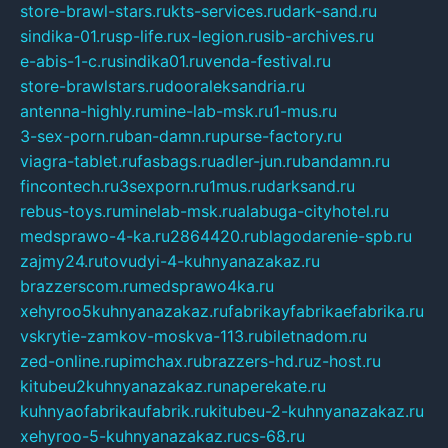
store-brawl-stars.ru
kts-services.ru
dark-sand.ru
sindika-01.ru
sp-life.ru
x-legion.ru
sib-archives.ru
e-abis-1-c.ru
sindika01.ru
venda-festival.ru
store-brawlstars.ru
dooraleksandria.ru
antenna-highly.ru
mine-lab-msk.ru
1-mus.ru
3-sex-porn.ru
ban-damn.ru
purse-factory.ru
viagra-tablet.ru
fasbags.ru
adler-jun.ru
bandamn.ru
fincontech.ru
3sexporn.ru
1mus.ru
darksand.ru
rebus-toys.ru
minelab-msk.ru
alabuga-cityhotel.ru
medsprawo-4-ka.ru
2864420.ru
blagodarenie-spb.ru
zajmy24.ru
tovudyi-4-kuhnyanazakaz.ru
brazzerscom.ru
medsprawo4ka.ru
xehyroo5kuhnyanazakaz.ru
fabrikayfabrikaefabrika.ru
vskrytie-zamkov-moskva-113.ru
biletnadom.ru
zed-online.ru
pimchax.ru
brazzers-hd.ru
z-host.ru
kitubeu2kuhnyanazakaz.ru
naperekate.ru
kuhnyaofabrikaufabrik.ru
kitubeu-2-kuhnyanazakaz.ru
xehyroo-5-kuhnyanazakaz.ru
cs-68.ru