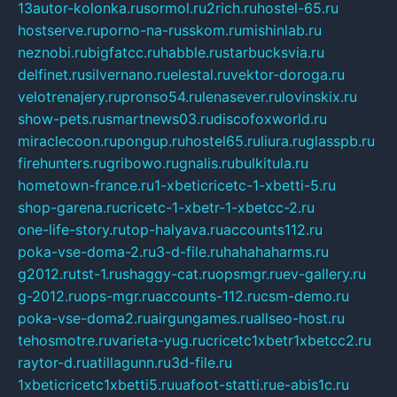
13autor-kolonka.ru
sormol.ru
2rich.ru
hostel-65.ru
hostserve.ru
porno-na-russkom.ru
mishinlab.ru
neznobi.ru
bigfatcc.ru
habble.ru
starbucksvia.ru
delfinet.ru
silvernano.ru
elestal.ru
vektor-doroga.ru
velotrenajery.ru
pronso54.ru
lenasever.ru
lovinskix.ru
show-pets.ru
smartnews03.ru
discofoxworld.ru
miraclecoon.ru
pongup.ru
hostel65.ru
liura.ru
glasspb.ru
firehunters.ru
gribowo.ru
gnalis.ru
bulkitula.ru
hometown-france.ru
1-xbeticricetc-1-xbetti-5.ru
shop-garena.ru
cricetc-1-xbetr-1-xbetcc-2.ru
one-life-story.ru
top-halyava.ru
accounts112.ru
poka-vse-doma-2.ru
3-d-file.ru
hahahaharms.ru
g2012.ru
tst-1.ru
shaggy-cat.ru
opsmgr.ru
ev-gallery.ru
g-2012.ru
ops-mgr.ru
accounts-112.ru
csm-demo.ru
poka-vse-doma2.ru
airgungames.ru
allseo-host.ru
tehosmotre.ru
varieta-yug.ru
cricetc1xbetr1xbetcc2.ru
raytor-d.ru
atillagunn.ru
3d-file.ru
1xbeticricetc1xbetti5.ru
uafoot-statti.ru
e-abis1c.ru