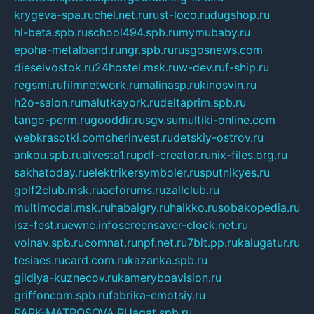
krygeva-spa.ru
chel.net.ru
rust-loco.ru
dugshop.ru
hl-beta.spb.ru
school494.spb.ru
mymubaby.ru
epoha-metalband.ru
ngr.spb.ru
rusgosnews.com
dieselvostok.ru
24hostel.msk.ru
w-dev.ru
f-ship.ru
regsmi.ru
filmnetwork.ru
malinasp.ru
kinosvin.ru
h2o-salon.ru
malutkayork.ru
deltaprim.spb.ru
tango-perm.ru
gooddir.ru
sgv.su
multiki-online.com
webkrasotki.com
cherinvest.ru
detskiy-ostrov.ru
ankou.spb.ru
alvesta1.ru
pdf-creator.ru
nix-files.org.ru
sakhatoday.ru
elektrikersymboler.ru
sputnikyes.ru
golf2club.msk.ru
aeforums.ru
zallclub.ru
multimodal.msk.ru
habaigry.ru
haikko.ru
sobakopedia.ru
isz-fest.ru
ewnc.info
screensaver-clock.net.ru
volnav.spb.ru
comnat.ru
npf.net.ru
7bit.pp.ru
kalugatur.ru
tesiaes.ru
card.com.ru
kazanka.spb.ru
gildiya-kuznecov.ru
kameryboavision.ru
griffoncom.spb.ru
fabrika-emotsiy.ru
PARK-MATROSOVA.RU
agat.spb.ru