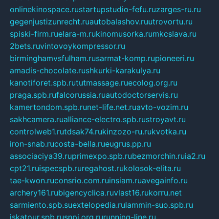
onlinekinospace.ru
startupstudio-fefu.ru
zarges-ru.ru
gegenjustizunrecht.ru
autobalashov.ru
utrovortu.ru
spiski-firm.ru
elara-m.ru
kinomusorka.ru
mkcslava.ru
2bets.ru
vintovoykompressor.ru
birminghamvsfulham.ru
sarmat-komp.ru
pioneeri.ru
amadis-chocolate.ru
shkurki-karakulya.ru
kanotiforet.spb.ru
tutmassage.ru
ecolog.org.ru
praga.spb.ru
falcorussia.ru
autodoctorservis.ru
kamertondom.spb.ru
net-life.net.ru
avto-vozim.ru
sakhcamera.ru
alliance-electro.spb.ru
stroyavt.ru
controlweb1.ru
tdsak74.ru
kinzozo-ru.ru
kvotka.ru
iron-snab.ru
costa-bella.ru
eugrus.pp.ru
associaciya39.ru
primexpo.spb.ru
bezmorchin.ru
ia2.ru
cpt21.ru
ispecspb.ru
regahost.ru
kolosok-elita.ru
tae-kwon.ru
consrio.com.ru
insiam.ru
avegainfo.ru
archery161.ru
bigencyclica.ru
vlast16.ru
korru.net
sarmiento.spb.su
extelopedia.ru
lammin-suo.spb.ru
iskatour.spb.ru
snpi.org.ru
running-line.ru