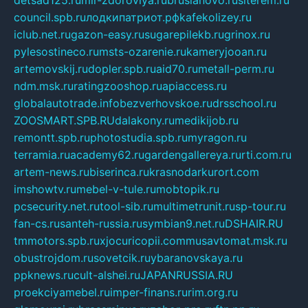
council.spb.ru
лодкипатриот.рф
kafekolizey.ru
iclub.net.ru
gazon-easy.ru
sugarepilekb.ru
grinox.ru
pylesostineco.ru
msts-ozarenie.ru
kameryjooan.ru
artemovskij.ru
dopler.spb.ru
aid70.ru
metall-perm.ru
ndm.msk.ru
ratingzooshop.ru
apiaccess.ru
globalautotrade.info
bezverhovskoe.ru
drsschool.ru
ZOOSMART.SPB.RU
dalakony.ru
medikijob.ru
remontt.spb.ru
photostudia.spb.ru
myragon.ru
terramia.ru
academy62.ru
gardengallereya.ru
rti.com.ru
artem-news.ru
biserinca.ru
krasnodarkurort.com
imshowtv.ru
mebel-v-tule.ru
mobtopik.ru
pcsecurity.net.ru
tool-sib.ru
multimetrunit.ru
sp-tour.ru
fan-cs.ru
santeh-russia.ru
symbian9.net.ru
DSHAIR.RU
tmmotors.spb.ru
xjocuricopii.com
musavtomat.msk.ru
obustrojdom.ru
sovetcik.ru
ybaranovskaya.ru
ppknews.ru
cult-alshei.ru
JAPANRUSSIA.RU
proekciyamebel.ru
imper-finans.ru
rim.org.ru