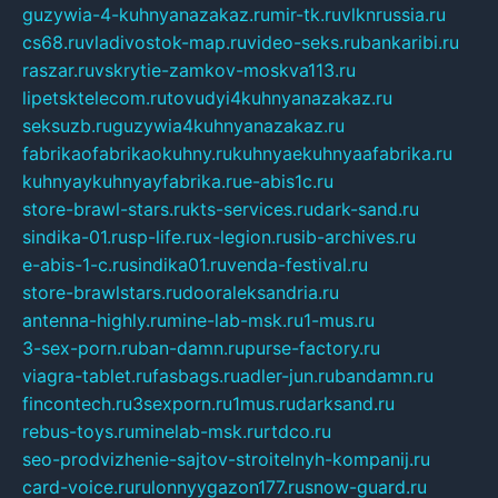
guzywia-4-kuhnyanazakaz.ru
mir-tk.ru
vlknrussia.ru
cs68.ru
vladivostok-map.ru
video-seks.ru
bankaribi.ru
raszar.ru
vskrytie-zamkov-moskva113.ru
lipetsktelecom.ru
tovudyi4kuhnyanazakaz.ru
seksuzb.ru
guzywia4kuhnyanazakaz.ru
fabrikaofabrikaokuhny.ru
kuhnyaekuhnyaafabrika.ru
kuhnyaykuhnyayfabrika.ru
e-abis1c.ru
store-brawl-stars.ru
kts-services.ru
dark-sand.ru
sindika-01.ru
sp-life.ru
x-legion.ru
sib-archives.ru
e-abis-1-c.ru
sindika01.ru
venda-festival.ru
store-brawlstars.ru
dooraleksandria.ru
antenna-highly.ru
mine-lab-msk.ru
1-mus.ru
3-sex-porn.ru
ban-damn.ru
purse-factory.ru
viagra-tablet.ru
fasbags.ru
adler-jun.ru
bandamn.ru
fincontech.ru
3sexporn.ru
1mus.ru
darksand.ru
rebus-toys.ru
minelab-msk.ru
rtdco.ru
seo-prodvizhenie-sajtov-stroitelnyh-kompanij.ru
card-voice.ru
rulonnyygazon177.ru
snow-guard.ru