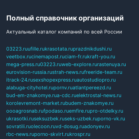
Полный справочник организаций
Актуальный каталог компаний по всей России
03223.ru
ufille.ru
krasotata.ru
prazdnikdushi.ru
veetbox.ru
cinemapost.ru
ciam-fr.ru
kraft-you.ru
mega-press.ru
03223.ru
web-explore.ru
rastenuya.ru
eurovision-russia.ru
strah-news.ru
freeride-team.ru
itrack-24.ru
sexshopexpress.ru
autostudiopro.ru
alabuga-cityhotel.ru
pornv.ru
atlantpereezd.ru
bud-em-znakomye.ru
a-cdc.ru
elektrostal-news.ru
korolevremont-market.ru
budem-znakomye.ru
oooagrosnab.ru
fpodaso.ru
emfire.ru
pro-otdelky.ru
ukrasotki.ru
seksuzbek.ru
seks-uzbek.ru
porno-vk.ru
sovratili.ru
olecoon.ru
vd-dosug.ru
adonyev.ru
rbc-news.ru
porno-skvirt.ru
krospr.ru