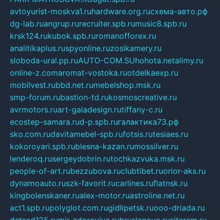
avtoyurist-moskva1.ru
hardware.org.ru
схема-авто.рф
dg-lab.ru
angrup.ru
recruiter.spb.ru
music8.spb.ru
krsk124.ru
kubok.spb.ru
romanofforex.ru
analitikaplus.ru
spyonline.ru
zosikamery.ru
sloboda-ural.pp.ru
AUTO-COM.SU
hohota.net
alimy.ru
online-z.com
aromat-vostoka.ru
otdelkaexp.ru
mobilvest.ru
bbd.net.ru
mebelshop.msk.ru
smp-forum.ru
bastion-td.ru
kosmoscreative.ru
avrmotors.ru
art-galadesign.ru
tiffany-c.ru
ecostep-samara.ru
d-p.spb.ru
галактика73.рф
sko.com.ru
davitamebel-spb.ru
fotsis.ru
tesiaes.ru
kokoroyari.spb.ru
blesna-kazan.ru
mossilver.ru
lenderoq.ru
sergeydobrin.ru
tochkazvuka.msk.ru
people-of-art.ru
bezzubova.ru
clubtibet.ru
orior-aks.ru
dynamoauto.ru
szk-favorit.ru
carlines.ru
flatnsk.ru
kingbolenskaner.ru
alex-motor.ru
astroline.net.ru
act1.spb.ru
polyglot.com.ru
gidlipetsk.ru
ooo-driada.ru
detsad125.ru
mir-zdoroviya.ru
bruslanovo.ru
siterem.ru