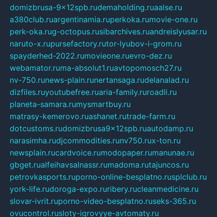
domizbrusa-9x12spb.ru
demaholding.ru
aalse.ru
a380club.ru
argentinamia.ru
perkoka.ru
movie-one.ru
perk-oka.ru
g-octopus.ru
sibarchives.ru
andreislyusar.ru
naruto-x.ru
pursefactory.ru
tor-lyubov-i-grom.ru
spayderhed-2022.ru
movieone.ru
evro-dez.ru
webamator.ru
ma-absolut1.ru
avtopomosch27.ru
nv-750.ru
news-plain.ru
nertansaga.ru
delanalad.ru
dizfiles.ru
youtubefree.ru
aria-family.ru
roadli.ru
planeta-samara.ru
mysmartbuy.ru
matrasy-kemerovo.ru
ashanet.ru
trade-farm.ru
dotcustoms.ru
domizbrusa9x12spb.ru
autodamp.ru
narasimha.ru
djcommodities.ru
nv750.ru
x-ton.ru
newsplain.ru
cardvoice.ru
modopaper.ru
manunae.ru
gbget.ru
alfeihavsalnassr.ru
madoma.ru
tajuncos.ru
petrovkasports.ru
porno-online-besplatno.ru
splclub.ru
york-life.ru
doroga-expo.ru
ribery.ru
cleanmedicine.ru
slovar-ivrit.ru
porno-video-besplatno.ru
seks-365.ru
ovucontrol.ru
sloty-igrovyye-avtomaty.ru