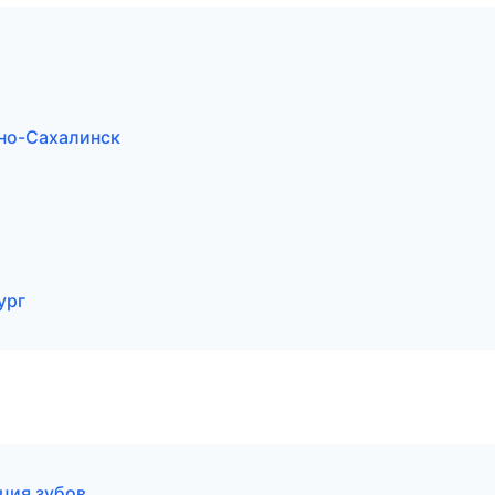
но-Сахалинск
ург
ция зубов