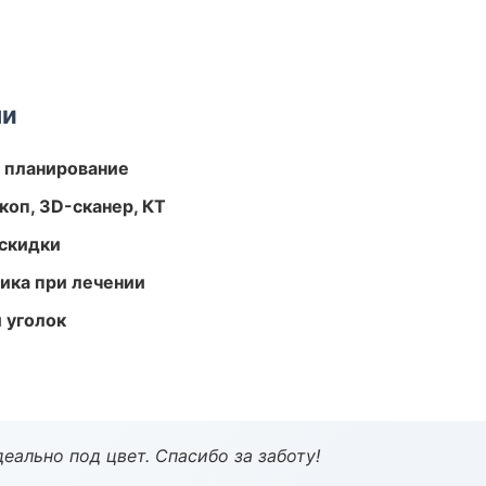
ми
 планирование
оп, 3D-сканер, КТ
скидки
тика при лечении
 уголок
еально под цвет. Спасибо за заботу!