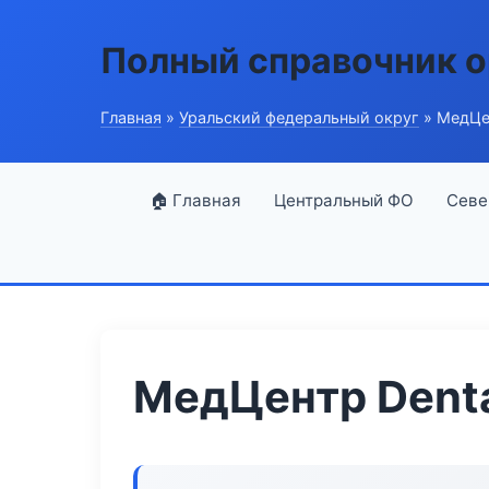
Полный справочник о
Главная
»
Уральский федеральный округ
» МедЦен
🏠 Главная
Центральный ФО
Севе
МедЦентр Denta