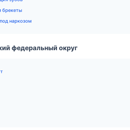
и брекеты
 под наркозом
ский федеральный округ
ут