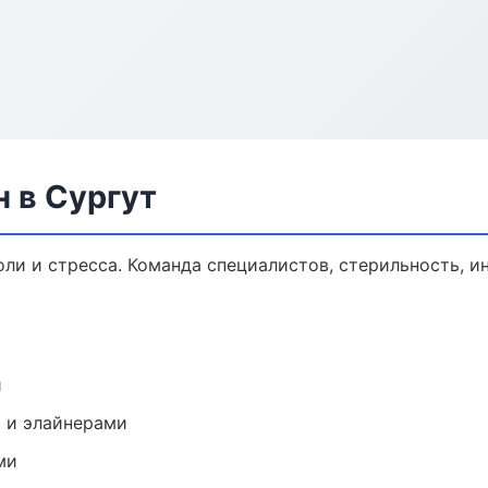
н в Сургут
оли и стресса. Команда специалистов, стерильность, 
и
 и элайнерами
ми