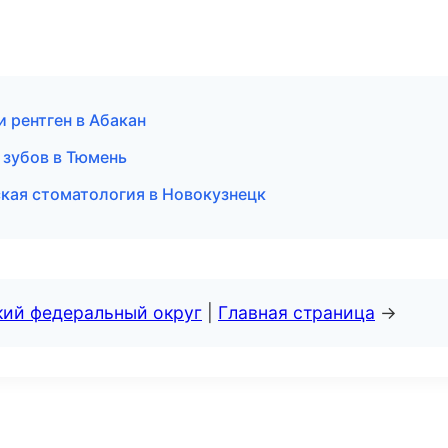
и рентген в Абакан
 зубов в Тюмень
ская стоматология в Новокузнецк
кий федеральный округ
|
Главная страница
→