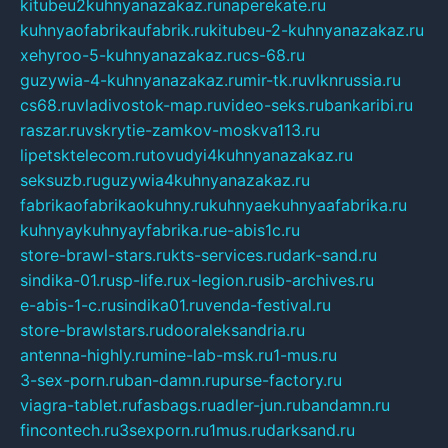
kitubeu2kuhnyanazakaz.ru
naperekate.ru
kuhnyaofabrikaufabrik.ru
kitubeu-2-kuhnyanazakaz.ru
xehyroo-5-kuhnyanazakaz.ru
cs-68.ru
guzywia-4-kuhnyanazakaz.ru
mir-tk.ru
vlknrussia.ru
cs68.ru
vladivostok-map.ru
video-seks.ru
bankaribi.ru
raszar.ru
vskrytie-zamkov-moskva113.ru
lipetsktelecom.ru
tovudyi4kuhnyanazakaz.ru
seksuzb.ru
guzywia4kuhnyanazakaz.ru
fabrikaofabrikaokuhny.ru
kuhnyaekuhnyaafabrika.ru
kuhnyaykuhnyayfabrika.ru
e-abis1c.ru
store-brawl-stars.ru
kts-services.ru
dark-sand.ru
sindika-01.ru
sp-life.ru
x-legion.ru
sib-archives.ru
e-abis-1-c.ru
sindika01.ru
venda-festival.ru
store-brawlstars.ru
dooraleksandria.ru
antenna-highly.ru
mine-lab-msk.ru
1-mus.ru
3-sex-porn.ru
ban-damn.ru
purse-factory.ru
viagra-tablet.ru
fasbags.ru
adler-jun.ru
bandamn.ru
fincontech.ru
3sexporn.ru
1mus.ru
darksand.ru