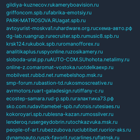
gildiya-kuznecov.ru
kameryboavision.ru
griffoncom.spb.ru
fabrika-emotsiy.ru
PARK-MATROSOVA.RU
agat.spb.ru
avtoyurist-moskva1.ru
hardware.org.ru
схема-авто.рф
dg-lab.ru
angrup.ru
recruiter.spb.ru
music8.spb.ru
krsk124.ru
kubok.spb.ru
romanofforex.ru
analitikaplus.ru
spyonline.ru
zosikamery.ru
sloboda-ural.pp.ru
AUTO-COM.SU
hohota.net
alimy.ru
online-z.com
aromat-vostoka.ru
otdelkaexp.ru
mobilvest.ru
bbd.net.ru
mebelshop.msk.ru
smp-forum.ru
bastion-td.ru
kosmoscreative.ru
avrmotors.ru
art-galadesign.ru
tiffany-c.ru
ecostep-samara.ru
d-p.spb.ru
галактика73.рф
sko.com.ru
davitamebel-spb.ru
fotsis.ru
tesiaes.ru
kokoroyari.spb.ru
blesna-kazan.ru
mossilver.ru
lenderoq.ru
sergeydobrin.ru
tochkazvuka.msk.ru
people-of-art.ru
bezzubova.ru
clubtibet.ru
orior-aks.ru
dynamoauto.ru
szk-favorit.ru
carlines.ru
flatnsk.ru