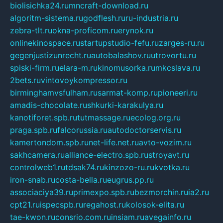
biolisichka24.ru
mncraft-download.ru
algoritm-sistema.ru
godflesh.ru
ru-industria.ru
zebra-tlt.ru
okna-proficom.ru
erynok.ru
onlinekinospace.ru
startupstudio-fefu.ru
zarges-ru.ru
gegenjustizunrecht.ru
autobalashov.ru
utrovortu.ru
spiski-firm.ru
elara-m.ru
kinomusorka.ru
mkcslava.ru
2bets.ru
vintovoykompressor.ru
birminghamvsfulham.ru
sarmat-komp.ru
pioneeri.ru
amadis-chocolate.ru
shkurki-karakulya.ru
kanotiforet.spb.ru
tutmassage.ru
ecolog.org.ru
praga.spb.ru
falcorussia.ru
autodoctorservis.ru
kamertondom.spb.ru
net-life.net.ru
avto-vozim.ru
sakhcamera.ru
alliance-electro.spb.ru
stroyavt.ru
controlweb1.ru
tdsak74.ru
kinzozo-ru.ru
kvotka.ru
iron-snab.ru
costa-bella.ru
eugrus.pp.ru
associaciya39.ru
primexpo.spb.ru
bezmorchin.ru
ia2.ru
cpt21.ru
ispecspb.ru
regahost.ru
kolosok-elita.ru
tae-kwon.ru
consrio.com.ru
insiam.ru
avegainfo.ru