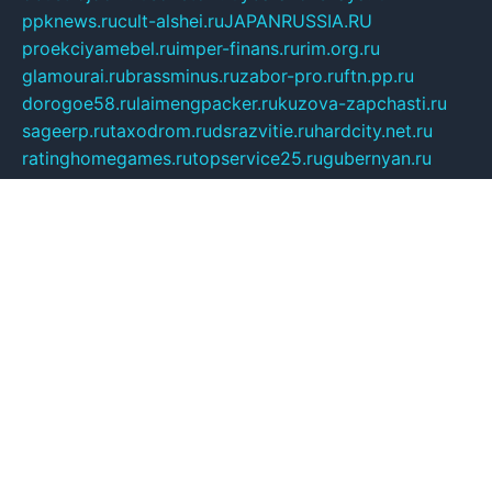
ppknews.ru
cult-alshei.ru
JAPANRUSSIA.RU
proekciyamebel.ru
imper-finans.ru
rim.org.ru
glamourai.ru
brassminus.ru
zabor-pro.ru
ftn.pp.ru
dorogoe58.ru
laimengpacker.ru
kuzova-zapchasti.ru
sageerp.ru
taxodrom.ru
dsrazvitie.ru
hardcity.net.ru
ratinghomegames.ru
topservice25.ru
gubernyan.ru
gtglasslined.ru
ii4.ru
tssport.spb.ru
andorra24.com
blackwallstreet.ru
oboimos.ru
optim-doors.com.ru
ikuch.ru
nycr.org.ru
npa21.ru
vremya-ch.spb.ru
desert000.ru
ivtorgi.ru
ifiori.ru
catalog-statei.ru
dcv.org.ru
spetsmaster174.ru
ipkameryhiseeu.ru
dum26.ru
ruspol.spb.ru
fr-opendp.ru
kam-solnyshko.ru
cheyenne-arapaho.ru
sevzapmetal.spb.ru
ted-lapidus.spb.ru
parasite-eliminator.ru
sigma-complete.ru
modernworld.ru
dama-moda.ru
eholot-group.ru
sk-nvkz.ru
DRONGOLD.RU
democratia2.ru
i-farmer.ru
mass-sport.org
jablonex.spb.ru
bookmess.ru
linkword.ru