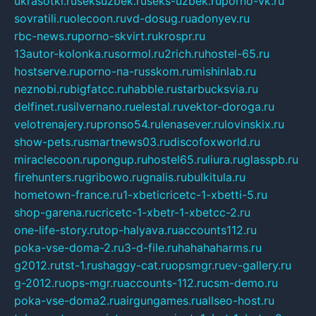
ukrasotki.ru
seksuzbek.ru
seks-uzbek.ru
porno-vk.ru
sovratili.ru
olecoon.ru
vd-dosug.ru
adonyev.ru
rbc-news.ru
porno-skvirt.ru
krospr.ru
13autor-kolonka.ru
sormol.ru
2rich.ru
hostel-65.ru
hostserve.ru
porno-na-russkom.ru
mishinlab.ru
neznobi.ru
bigfatcc.ru
habble.ru
starbucksvia.ru
delfinet.ru
silvernano.ru
elestal.ru
vektor-doroga.ru
velotrenajery.ru
pronso54.ru
lenasever.ru
lovinskix.ru
show-pets.ru
smartnews03.ru
discofoxworld.ru
miraclecoon.ru
pongup.ru
hostel65.ru
liura.ru
glasspb.ru
firehunters.ru
gribowo.ru
gnalis.ru
bulkitula.ru
hometown-france.ru
1-xbeticricetc-1-xbetti-5.ru
shop-garena.ru
cricetc-1-xbetr-1-xbetcc-2.ru
one-life-story.ru
top-halyava.ru
accounts112.ru
poka-vse-doma-2.ru
3-d-file.ru
hahahaharms.ru
g2012.ru
tst-1.ru
shaggy-cat.ru
opsmgr.ru
ev-gallery.ru
g-2012.ru
ops-mgr.ru
accounts-112.ru
csm-demo.ru
poka-vse-doma2.ru
airgungames.ru
allseo-host.ru