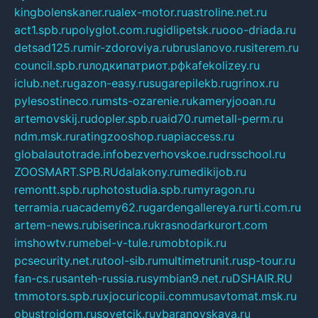
kingbolenskaner.ru
alex-motor.ru
astroline.net.ru
act1.spb.ru
polyglot.com.ru
gidlipetsk.ru
ooo-driada.ru
detsad125.ru
mir-zdoroviya.ru
bruslanovo.ru
siterem.ru
council.spb.ru
лодкипатриот.рф
kafekolizey.ru
iclub.net.ru
gazon-easy.ru
sugarepilekb.ru
grinox.ru
pylesostineco.ru
msts-ozarenie.ru
kameryjooan.ru
artemovskij.ru
dopler.spb.ru
aid70.ru
metall-perm.ru
ndm.msk.ru
ratingzooshop.ru
apiaccess.ru
globalautotrade.info
bezverhovskoe.ru
drsschool.ru
ZOOSMART.SPB.RU
dalakony.ru
medikijob.ru
remontt.spb.ru
photostudia.spb.ru
myragon.ru
terramia.ru
academy62.ru
gardengallereya.ru
rti.com.ru
artem-news.ru
biserinca.ru
krasnodarkurort.com
imshowtv.ru
mebel-v-tule.ru
mobtopik.ru
pcsecurity.net.ru
tool-sib.ru
multimetrunit.ru
sp-tour.ru
fan-cs.ru
santeh-russia.ru
symbian9.net.ru
DSHAIR.RU
tmmotors.spb.ru
xjocuricopii.com
musavtomat.msk.ru
obustrojdom.ru
sovetcik.ru
ybaranovskaya.ru