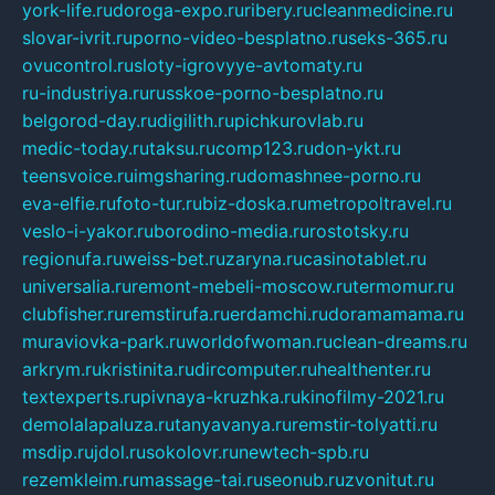
york-life.ru
doroga-expo.ru
ribery.ru
cleanmedicine.ru
slovar-ivrit.ru
porno-video-besplatno.ru
seks-365.ru
ovucontrol.ru
sloty-igrovyye-avtomaty.ru
ru-industriya.ru
russkoe-porno-besplatno.ru
belgorod-day.ru
digilith.ru
pichkurovlab.ru
medic-today.ru
taksu.ru
comp123.ru
don-ykt.ru
teensvoice.ru
imgsharing.ru
domashnee-porno.ru
eva-elfie.ru
foto-tur.ru
biz-doska.ru
metropoltravel.ru
veslo-i-yakor.ru
borodino-media.ru
rostotsky.ru
regionufa.ru
weiss-bet.ru
zaryna.ru
casinotablet.ru
universalia.ru
remont-mebeli-moscow.ru
termomur.ru
clubfisher.ru
remstirufa.ru
erdamchi.ru
doramamama.ru
muraviovka-park.ru
worldofwoman.ru
clean-dreams.ru
arkrym.ru
kristinita.ru
dircomputer.ru
healthenter.ru
textexperts.ru
pivnaya-kruzhka.ru
kinofilmy-2021.ru
demolalapaluza.ru
tanyavanya.ru
remstir-tolyatti.ru
msdip.ru
jdol.ru
sokolovr.ru
newtech-spb.ru
rezemkleim.ru
massage-tai.ru
seonub.ru
zvonitut.ru