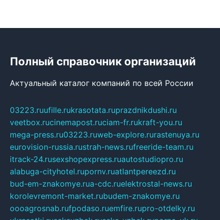
Полный справочник организаций
Актуальный каталог компаний по всей России
03223.ru
ufille.ru
krasotata.ru
prazdnikdushi.ru
veetbox.ru
cinemapost.ru
ciam-fr.ru
kraft-you.ru
mega-press.ru
03223.ru
web-explore.ru
rastenuya.ru
eurovision-russia.ru
strah-news.ru
freeride-team.ru
itrack-24.ru
sexshopexpress.ru
autostudiopro.ru
alabuga-cityhotel.ru
pornv.ru
atlantpereezd.ru
bud-em-znakomye.ru
a-cdc.ru
elektrostal-news.ru
korolevremont-market.ru
budem-znakomye.ru
oooagrosnab.ru
fpodaso.ru
emfire.ru
pro-otdelky.ru