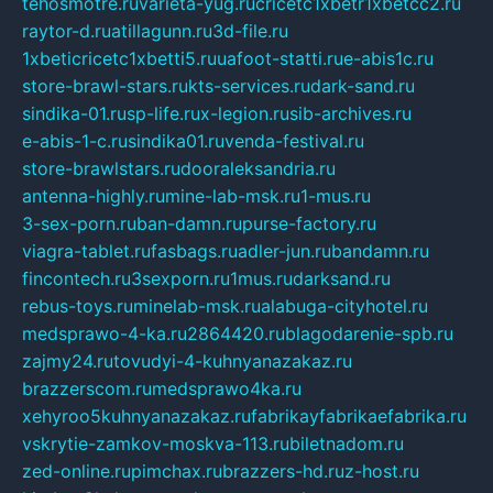
tehosmotre.ru
varieta-yug.ru
cricetc1xbetr1xbetcc2.ru
raytor-d.ru
atillagunn.ru
3d-file.ru
1xbeticricetc1xbetti5.ru
uafoot-statti.ru
e-abis1c.ru
store-brawl-stars.ru
kts-services.ru
dark-sand.ru
sindika-01.ru
sp-life.ru
x-legion.ru
sib-archives.ru
e-abis-1-c.ru
sindika01.ru
venda-festival.ru
store-brawlstars.ru
dooraleksandria.ru
antenna-highly.ru
mine-lab-msk.ru
1-mus.ru
3-sex-porn.ru
ban-damn.ru
purse-factory.ru
viagra-tablet.ru
fasbags.ru
adler-jun.ru
bandamn.ru
fincontech.ru
3sexporn.ru
1mus.ru
darksand.ru
rebus-toys.ru
minelab-msk.ru
alabuga-cityhotel.ru
medsprawo-4-ka.ru
2864420.ru
blagodarenie-spb.ru
zajmy24.ru
tovudyi-4-kuhnyanazakaz.ru
brazzerscom.ru
medsprawo4ka.ru
xehyroo5kuhnyanazakaz.ru
fabrikayfabrikaefabrika.ru
vskrytie-zamkov-moskva-113.ru
biletnadom.ru
zed-online.ru
pimchax.ru
brazzers-hd.ru
z-host.ru