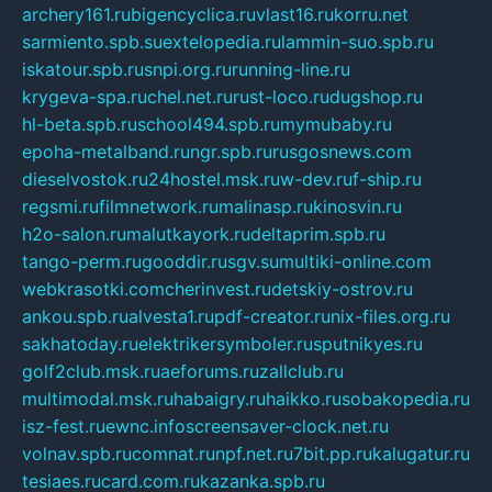
archery161.ru
bigencyclica.ru
vlast16.ru
korru.net
sarmiento.spb.su
extelopedia.ru
lammin-suo.spb.ru
iskatour.spb.ru
snpi.org.ru
running-line.ru
krygeva-spa.ru
chel.net.ru
rust-loco.ru
dugshop.ru
hl-beta.spb.ru
school494.spb.ru
mymubaby.ru
epoha-metalband.ru
ngr.spb.ru
rusgosnews.com
dieselvostok.ru
24hostel.msk.ru
w-dev.ru
f-ship.ru
regsmi.ru
filmnetwork.ru
malinasp.ru
kinosvin.ru
h2o-salon.ru
malutkayork.ru
deltaprim.spb.ru
tango-perm.ru
gooddir.ru
sgv.su
multiki-online.com
webkrasotki.com
cherinvest.ru
detskiy-ostrov.ru
ankou.spb.ru
alvesta1.ru
pdf-creator.ru
nix-files.org.ru
sakhatoday.ru
elektrikersymboler.ru
sputnikyes.ru
golf2club.msk.ru
aeforums.ru
zallclub.ru
multimodal.msk.ru
habaigry.ru
haikko.ru
sobakopedia.ru
isz-fest.ru
ewnc.info
screensaver-clock.net.ru
volnav.spb.ru
comnat.ru
npf.net.ru
7bit.pp.ru
kalugatur.ru
tesiaes.ru
card.com.ru
kazanka.spb.ru