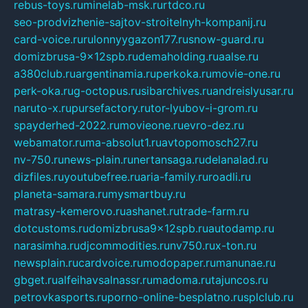
rebus-toys.ru
minelab-msk.ru
rtdco.ru
seo-prodvizhenie-sajtov-stroitelnyh-kompanij.ru
card-voice.ru
rulonnyygazon177.ru
snow-guard.ru
domizbrusa-9x12spb.ru
demaholding.ru
aalse.ru
a380club.ru
argentinamia.ru
perkoka.ru
movie-one.ru
perk-oka.ru
g-octopus.ru
sibarchives.ru
andreislyusar.ru
naruto-x.ru
pursefactory.ru
tor-lyubov-i-grom.ru
spayderhed-2022.ru
movieone.ru
evro-dez.ru
webamator.ru
ma-absolut1.ru
avtopomosch27.ru
nv-750.ru
news-plain.ru
nertansaga.ru
delanalad.ru
dizfiles.ru
youtubefree.ru
aria-family.ru
roadli.ru
planeta-samara.ru
mysmartbuy.ru
matrasy-kemerovo.ru
ashanet.ru
trade-farm.ru
dotcustoms.ru
domizbrusa9x12spb.ru
autodamp.ru
narasimha.ru
djcommodities.ru
nv750.ru
x-ton.ru
newsplain.ru
cardvoice.ru
modopaper.ru
manunae.ru
gbget.ru
alfeihavsalnassr.ru
madoma.ru
tajuncos.ru
petrovkasports.ru
porno-online-besplatno.ru
splclub.ru