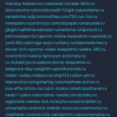
matrasy-kemerovo.ru
ashanet.ru
trade-farm.ru
dotcustoms.ru
domizbrusa9x12spb.ru
autodamp.ru
narasimha.ru
djcommodities.ru
nv750.ru
x-ton.ru
newsplain.ru
cardvoice.ru
modopaper.ru
manunae.ru
gbget.ru
alfeihavsalnassr.ru
madoma.ru
tajuncos.ru
petrovkasports.ru
porno-online-besplatno.ru
splclub.ru
york-life.ru
doroga-expo.ru
ribery.ru
cleanmedicine.ru
slovar-ivrit.ru
porno-video-besplatno.ru
seks-365.ru
ovucontrol.ru
sloty-igrovyye-avtomaty.ru
ru-industriya.ru
russkoe-porno-besplatno.ru
belgorod-day.ru
digilith.ru
pichkurovlab.ru
medic-today.ru
taksu.ru
comp123.ru
don-ykt.ru
teensvoice.ru
imgsharing.ru
domashnee-porno.ru
eva-elfie.ru
foto-tur.ru
biz-doska.ru
metropoltravel.ru
veslo-i-yakor.ru
borodino-media.ru
rostotsky.ru
regionufa.ru
weiss-bet.ru
zaryna.ru
casinotablet.ru
universalia.ru
remont-mebeli-moscow.ru
termomur.ru
clubfisher.ru
remstirufa.ru
erdamchi.ru
doramamama.ru