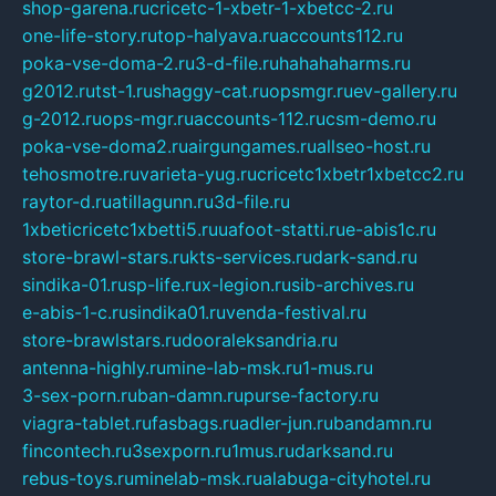
shop-garena.ru
cricetc-1-xbetr-1-xbetcc-2.ru
one-life-story.ru
top-halyava.ru
accounts112.ru
poka-vse-doma-2.ru
3-d-file.ru
hahahaharms.ru
g2012.ru
tst-1.ru
shaggy-cat.ru
opsmgr.ru
ev-gallery.ru
g-2012.ru
ops-mgr.ru
accounts-112.ru
csm-demo.ru
poka-vse-doma2.ru
airgungames.ru
allseo-host.ru
tehosmotre.ru
varieta-yug.ru
cricetc1xbetr1xbetcc2.ru
raytor-d.ru
atillagunn.ru
3d-file.ru
1xbeticricetc1xbetti5.ru
uafoot-statti.ru
e-abis1c.ru
store-brawl-stars.ru
kts-services.ru
dark-sand.ru
sindika-01.ru
sp-life.ru
x-legion.ru
sib-archives.ru
e-abis-1-c.ru
sindika01.ru
venda-festival.ru
store-brawlstars.ru
dooraleksandria.ru
antenna-highly.ru
mine-lab-msk.ru
1-mus.ru
3-sex-porn.ru
ban-damn.ru
purse-factory.ru
viagra-tablet.ru
fasbags.ru
adler-jun.ru
bandamn.ru
fincontech.ru
3sexporn.ru
1mus.ru
darksand.ru
rebus-toys.ru
minelab-msk.ru
alabuga-cityhotel.ru