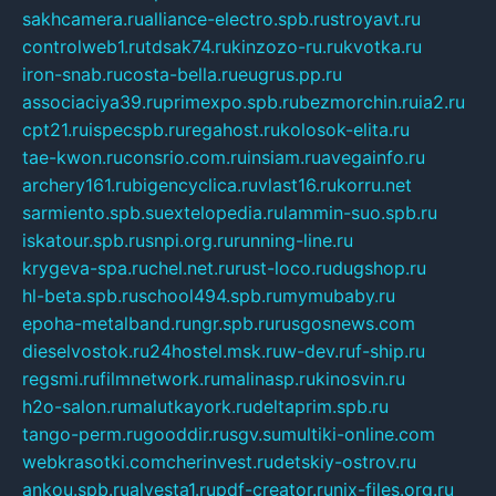
sakhcamera.ru
alliance-electro.spb.ru
stroyavt.ru
controlweb1.ru
tdsak74.ru
kinzozo-ru.ru
kvotka.ru
iron-snab.ru
costa-bella.ru
eugrus.pp.ru
associaciya39.ru
primexpo.spb.ru
bezmorchin.ru
ia2.ru
cpt21.ru
ispecspb.ru
regahost.ru
kolosok-elita.ru
tae-kwon.ru
consrio.com.ru
insiam.ru
avegainfo.ru
archery161.ru
bigencyclica.ru
vlast16.ru
korru.net
sarmiento.spb.su
extelopedia.ru
lammin-suo.spb.ru
iskatour.spb.ru
snpi.org.ru
running-line.ru
krygeva-spa.ru
chel.net.ru
rust-loco.ru
dugshop.ru
hl-beta.spb.ru
school494.spb.ru
mymubaby.ru
epoha-metalband.ru
ngr.spb.ru
rusgosnews.com
dieselvostok.ru
24hostel.msk.ru
w-dev.ru
f-ship.ru
regsmi.ru
filmnetwork.ru
malinasp.ru
kinosvin.ru
h2o-salon.ru
malutkayork.ru
deltaprim.spb.ru
tango-perm.ru
gooddir.ru
sgv.su
multiki-online.com
webkrasotki.com
cherinvest.ru
detskiy-ostrov.ru
ankou.spb.ru
alvesta1.ru
pdf-creator.ru
nix-files.org.ru