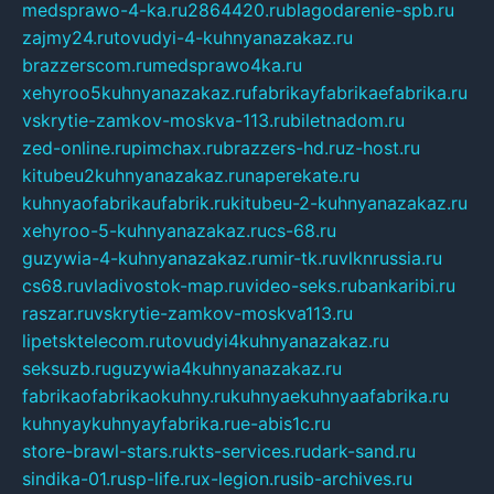
medsprawo-4-ka.ru
2864420.ru
blagodarenie-spb.ru
zajmy24.ru
tovudyi-4-kuhnyanazakaz.ru
brazzerscom.ru
medsprawo4ka.ru
xehyroo5kuhnyanazakaz.ru
fabrikayfabrikaefabrika.ru
vskrytie-zamkov-moskva-113.ru
biletnadom.ru
zed-online.ru
pimchax.ru
brazzers-hd.ru
z-host.ru
kitubeu2kuhnyanazakaz.ru
naperekate.ru
kuhnyaofabrikaufabrik.ru
kitubeu-2-kuhnyanazakaz.ru
xehyroo-5-kuhnyanazakaz.ru
cs-68.ru
guzywia-4-kuhnyanazakaz.ru
mir-tk.ru
vlknrussia.ru
cs68.ru
vladivostok-map.ru
video-seks.ru
bankaribi.ru
raszar.ru
vskrytie-zamkov-moskva113.ru
lipetsktelecom.ru
tovudyi4kuhnyanazakaz.ru
seksuzb.ru
guzywia4kuhnyanazakaz.ru
fabrikaofabrikaokuhny.ru
kuhnyaekuhnyaafabrika.ru
kuhnyaykuhnyayfabrika.ru
e-abis1c.ru
store-brawl-stars.ru
kts-services.ru
dark-sand.ru
sindika-01.ru
sp-life.ru
x-legion.ru
sib-archives.ru