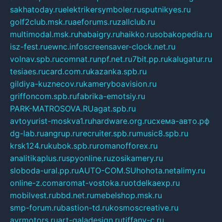
sakhatoday.ru
elektrikersymboler.ru
sputnikyes.ru
golf2club.msk.ru
aeforums.ru
zallclub.ru
multimodal.msk.ru
habaigry.ru
haikko.ru
sobakopedia.ru
isz-fest.ru
ewnc.info
screensaver-clock.net.ru
volnav.spb.ru
comnat.ru
npf.net.ru
7bit.pp.ru
kalugatur.ru
tesiaes.ru
card.com.ru
kazanka.spb.ru
gildiya-kuznecov.ru
kameryboavision.ru
griffoncom.spb.ru
fabrika-emotsiy.ru
PARK-MATROSOVA.RU
agat.spb.ru
avtoyurist-moskva1.ru
hardware.org.ru
схема-авто.рф
dg-lab.ru
angrup.ru
recruiter.spb.ru
music8.spb.ru
krsk124.ru
kubok.spb.ru
romanofforex.ru
analitikaplus.ru
spyonline.ru
zosikamery.ru
sloboda-ural.pp.ru
AUTO-COM.SU
hohota.net
alimy.ru
online-z.com
aromat-vostoka.ru
otdelkaexp.ru
mobilvest.ru
bbd.net.ru
mebelshop.msk.ru
smp-forum.ru
bastion-td.ru
kosmoscreative.ru
avrmotors.ru
art-galadesign.ru
tiffany-c.ru