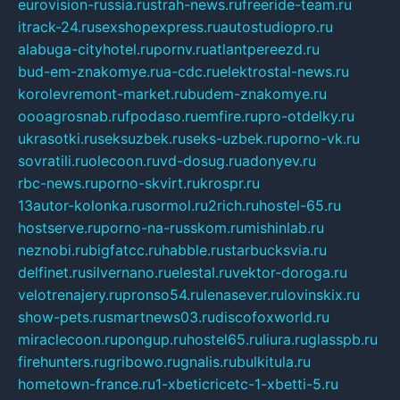
eurovision-russia.ru
strah-news.ru
freeride-team.ru
itrack-24.ru
sexshopexpress.ru
autostudiopro.ru
alabuga-cityhotel.ru
pornv.ru
atlantpereezd.ru
bud-em-znakomye.ru
a-cdc.ru
elektrostal-news.ru
korolevremont-market.ru
budem-znakomye.ru
oooagrosnab.ru
fpodaso.ru
emfire.ru
pro-otdelky.ru
ukrasotki.ru
seksuzbek.ru
seks-uzbek.ru
porno-vk.ru
sovratili.ru
olecoon.ru
vd-dosug.ru
adonyev.ru
rbc-news.ru
porno-skvirt.ru
krospr.ru
13autor-kolonka.ru
sormol.ru
2rich.ru
hostel-65.ru
hostserve.ru
porno-na-russkom.ru
mishinlab.ru
neznobi.ru
bigfatcc.ru
habble.ru
starbucksvia.ru
delfinet.ru
silvernano.ru
elestal.ru
vektor-doroga.ru
velotrenajery.ru
pronso54.ru
lenasever.ru
lovinskix.ru
show-pets.ru
smartnews03.ru
discofoxworld.ru
miraclecoon.ru
pongup.ru
hostel65.ru
liura.ru
glasspb.ru
firehunters.ru
gribowo.ru
gnalis.ru
bulkitula.ru
hometown-france.ru
1-xbeticricetc-1-xbetti-5.ru