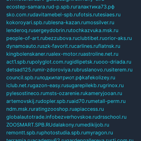
ecostep-samara.ru
d-p.spb.ru
галактика73.рф
sko.com.ru
davitamebel-spb.ru
fotsis.ru
tesiaes.ru
kokoroyari.spb.ru
blesna-kazan.ru
mossilver.ru
lenderoq.ru
sergeydobrin.ru
tochkazvuka.msk.ru
people-of-art.ru
bezzubova.ru
clubtibet.ru
orior-aks.ru
dynamoauto.ru
szk-favorit.ru
carlines.ru
flatnsk.ru
kingbolenskaner.ru
alex-motor.ru
astroline.net.ru
act1.spb.ru
polyglot.com.ru
gidlipetsk.ru
ooo-driada.ru
detsad125.ru
mir-zdoroviya.ru
bruslanovo.ru
siterem.ru
council.spb.ru
лодкипатриот.рф
kafekolizey.ru
iclub.net.ru
gazon-easy.ru
sugarepilekb.ru
grinox.ru
pylesostineco.ru
msts-ozarenie.ru
kameryjooan.ru
artemovskij.ru
dopler.spb.ru
aid70.ru
metall-perm.ru
ndm.msk.ru
ratingzooshop.ru
apiaccess.ru
globalautotrade.info
bezverhovskoe.ru
drsschool.ru
ZOOSMART.SPB.RU
dalakony.ru
medikijob.ru
remontt.spb.ru
photostudia.spb.ru
myragon.ru
terramia.ru
academy62.ru
gardengallereya.ru
rti.com.ru