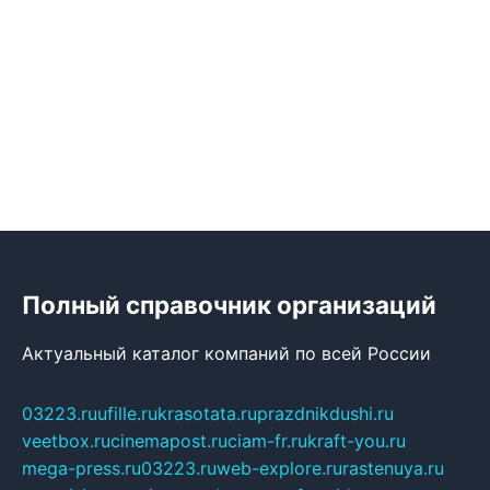
Полный справочник организаций
Актуальный каталог компаний по всей России
03223.ru
ufille.ru
krasotata.ru
prazdnikdushi.ru
veetbox.ru
cinemapost.ru
ciam-fr.ru
kraft-you.ru
mega-press.ru
03223.ru
web-explore.ru
rastenuya.ru