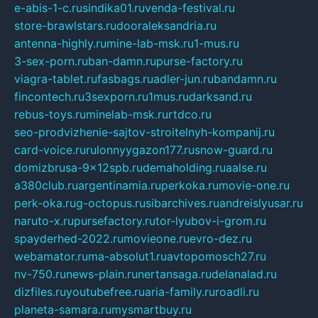
e-abis-1-c.ru
sindika01.ru
venda-festival.ru
store-brawlstars.ru
dooraleksandria.ru
antenna-highly.ru
mine-lab-msk.ru
1-mus.ru
3-sex-porn.ru
ban-damn.ru
purse-factory.ru
viagra-tablet.ru
fasbags.ru
adler-jun.ru
bandamn.ru
fincontech.ru
3sexporn.ru
1mus.ru
darksand.ru
rebus-toys.ru
minelab-msk.ru
rtdco.ru
seo-prodvizhenie-sajtov-stroitelnyh-kompanij.ru
card-voice.ru
rulonnyygazon177.ru
snow-guard.ru
domizbrusa-9x12spb.ru
demaholding.ru
aalse.ru
a380club.ru
argentinamia.ru
perkoka.ru
movie-one.ru
perk-oka.ru
g-octopus.ru
sibarchives.ru
andreislyusar.ru
naruto-x.ru
pursefactory.ru
tor-lyubov-i-grom.ru
spayderhed-2022.ru
movieone.ru
evro-dez.ru
webamator.ru
ma-absolut1.ru
avtopomosch27.ru
nv-750.ru
news-plain.ru
nertansaga.ru
delanalad.ru
dizfiles.ru
youtubefree.ru
aria-family.ru
roadli.ru
planeta-samara.ru
mysmartbuy.ru