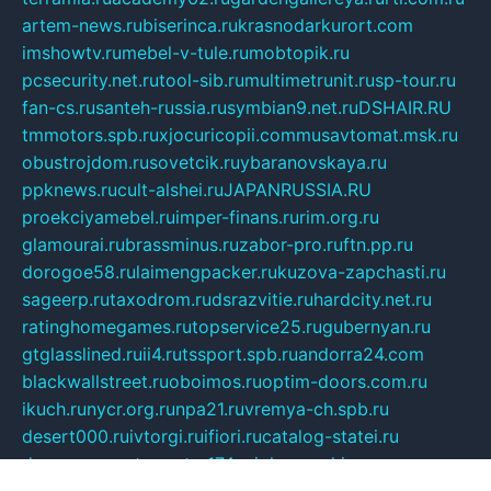
artem-news.ru
biserinca.ru
krasnodarkurort.com
imshowtv.ru
mebel-v-tule.ru
mobtopik.ru
pcsecurity.net.ru
tool-sib.ru
multimetrunit.ru
sp-tour.ru
fan-cs.ru
santeh-russia.ru
symbian9.net.ru
DSHAIR.RU
tmmotors.spb.ru
xjocuricopii.com
musavtomat.msk.ru
obustrojdom.ru
sovetcik.ru
ybaranovskaya.ru
ppknews.ru
cult-alshei.ru
JAPANRUSSIA.RU
proekciyamebel.ru
imper-finans.ru
rim.org.ru
glamourai.ru
brassminus.ru
zabor-pro.ru
ftn.pp.ru
dorogoe58.ru
laimengpacker.ru
kuzova-zapchasti.ru
sageerp.ru
taxodrom.ru
dsrazvitie.ru
hardcity.net.ru
ratinghomegames.ru
topservice25.ru
gubernyan.ru
gtglasslined.ru
ii4.ru
tssport.spb.ru
andorra24.com
blackwallstreet.ru
oboimos.ru
optim-doors.com.ru
ikuch.ru
nycr.org.ru
npa21.ru
vremya-ch.spb.ru
desert000.ru
ivtorgi.ru
ifiori.ru
catalog-statei.ru
dcv.org.ru
spetsmaster174.ru
ipkameryhiseeu.ru
dum26.ru
ruspol.spb.ru
fr-opendp.ru
kam-solnyshko.ru