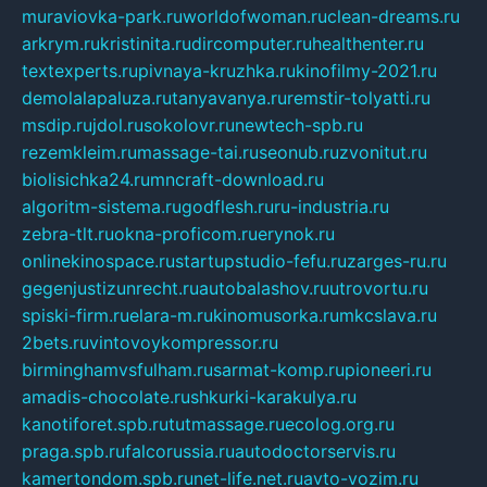
muraviovka-park.ru
worldofwoman.ru
clean-dreams.ru
arkrym.ru
kristinita.ru
dircomputer.ru
healthenter.ru
textexperts.ru
pivnaya-kruzhka.ru
kinofilmy-2021.ru
demolalapaluza.ru
tanyavanya.ru
remstir-tolyatti.ru
msdip.ru
jdol.ru
sokolovr.ru
newtech-spb.ru
rezemkleim.ru
massage-tai.ru
seonub.ru
zvonitut.ru
biolisichka24.ru
mncraft-download.ru
algoritm-sistema.ru
godflesh.ru
ru-industria.ru
zebra-tlt.ru
okna-proficom.ru
erynok.ru
onlinekinospace.ru
startupstudio-fefu.ru
zarges-ru.ru
gegenjustizunrecht.ru
autobalashov.ru
utrovortu.ru
spiski-firm.ru
elara-m.ru
kinomusorka.ru
mkcslava.ru
2bets.ru
vintovoykompressor.ru
birminghamvsfulham.ru
sarmat-komp.ru
pioneeri.ru
amadis-chocolate.ru
shkurki-karakulya.ru
kanotiforet.spb.ru
tutmassage.ru
ecolog.org.ru
praga.spb.ru
falcorussia.ru
autodoctorservis.ru
kamertondom.spb.ru
net-life.net.ru
avto-vozim.ru