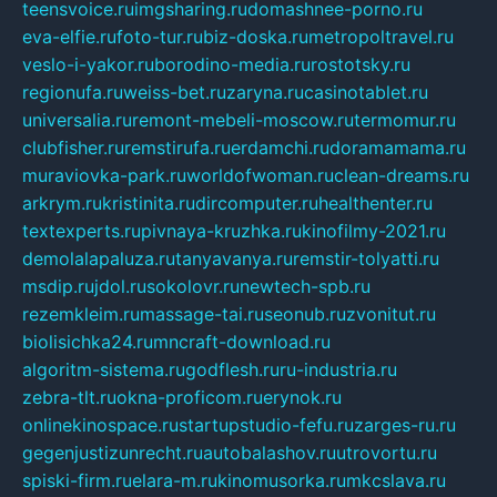
teensvoice.ru
imgsharing.ru
domashnee-porno.ru
eva-elfie.ru
foto-tur.ru
biz-doska.ru
metropoltravel.ru
veslo-i-yakor.ru
borodino-media.ru
rostotsky.ru
regionufa.ru
weiss-bet.ru
zaryna.ru
casinotablet.ru
universalia.ru
remont-mebeli-moscow.ru
termomur.ru
clubfisher.ru
remstirufa.ru
erdamchi.ru
doramamama.ru
muraviovka-park.ru
worldofwoman.ru
clean-dreams.ru
arkrym.ru
kristinita.ru
dircomputer.ru
healthenter.ru
textexperts.ru
pivnaya-kruzhka.ru
kinofilmy-2021.ru
demolalapaluza.ru
tanyavanya.ru
remstir-tolyatti.ru
msdip.ru
jdol.ru
sokolovr.ru
newtech-spb.ru
rezemkleim.ru
massage-tai.ru
seonub.ru
zvonitut.ru
biolisichka24.ru
mncraft-download.ru
algoritm-sistema.ru
godflesh.ru
ru-industria.ru
zebra-tlt.ru
okna-proficom.ru
erynok.ru
onlinekinospace.ru
startupstudio-fefu.ru
zarges-ru.ru
gegenjustizunrecht.ru
autobalashov.ru
utrovortu.ru
spiski-firm.ru
elara-m.ru
kinomusorka.ru
mkcslava.ru