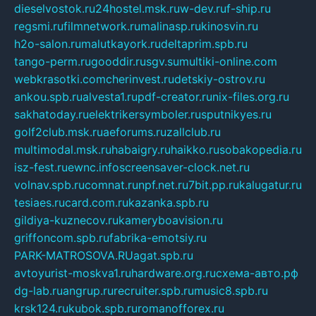
dieselvostok.ru
24hostel.msk.ru
w-dev.ru
f-ship.ru
regsmi.ru
filmnetwork.ru
malinasp.ru
kinosvin.ru
h2o-salon.ru
malutkayork.ru
deltaprim.spb.ru
tango-perm.ru
gooddir.ru
sgv.su
multiki-online.com
webkrasotki.com
cherinvest.ru
detskiy-ostrov.ru
ankou.spb.ru
alvesta1.ru
pdf-creator.ru
nix-files.org.ru
sakhatoday.ru
elektrikersymboler.ru
sputnikyes.ru
golf2club.msk.ru
aeforums.ru
zallclub.ru
multimodal.msk.ru
habaigry.ru
haikko.ru
sobakopedia.ru
isz-fest.ru
ewnc.info
screensaver-clock.net.ru
volnav.spb.ru
comnat.ru
npf.net.ru
7bit.pp.ru
kalugatur.ru
tesiaes.ru
card.com.ru
kazanka.spb.ru
gildiya-kuznecov.ru
kameryboavision.ru
griffoncom.spb.ru
fabrika-emotsiy.ru
PARK-MATROSOVA.RU
agat.spb.ru
avtoyurist-moskva1.ru
hardware.org.ru
схема-авто.рф
dg-lab.ru
angrup.ru
recruiter.spb.ru
music8.spb.ru
krsk124.ru
kubok.spb.ru
romanofforex.ru