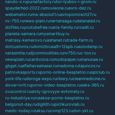
naruto-x.ru
pursefactory.ru
tor-lyubov-i-grom.ru
spayderhed-2022.ru
movieone.ru
evro-dez.ru
webamator.ru
ma-absolut1.ru
avtopomosch27.ru
nv-750.ru
news-plain.ru
nertansaga.ru
delanalad.ru
dizfiles.ru
youtubefree.ru
aria-family.ru
roadli.ru
planeta-samara.ru
mysmartbuy.ru
matrasy-kemerovo.ru
ashanet.ru
trade-farm.ru
dotcustoms.ru
domizbrusa9x12spb.ru
autodamp.ru
narasimha.ru
djcommodities.ru
nv750.ru
x-ton.ru
newsplain.ru
cardvoice.ru
modopaper.ru
manunae.ru
gbget.ru
alfeihavsalnassr.ru
madoma.ru
tajuncos.ru
petrovkasports.ru
porno-online-besplatno.ru
splclub.ru
york-life.ru
doroga-expo.ru
ribery.ru
cleanmedicine.ru
slovar-ivrit.ru
porno-video-besplatno.ru
seks-365.ru
ovucontrol.ru
sloty-igrovyye-avtomaty.ru
ru-industriya.ru
russkoe-porno-besplatno.ru
belgorod-day.ru
digilith.ru
pichkurovlab.ru
medic-today.ru
taksu.ru
comp123.ru
don-ykt.ru