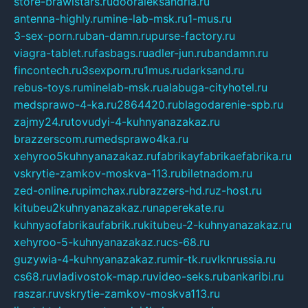
store-brawlstars.ru
dooraleksandria.ru
antenna-highly.ru
mine-lab-msk.ru
1-mus.ru
3-sex-porn.ru
ban-damn.ru
purse-factory.ru
viagra-tablet.ru
fasbags.ru
adler-jun.ru
bandamn.ru
fincontech.ru
3sexporn.ru
1mus.ru
darksand.ru
rebus-toys.ru
minelab-msk.ru
alabuga-cityhotel.ru
medsprawo-4-ka.ru
2864420.ru
blagodarenie-spb.ru
zajmy24.ru
tovudyi-4-kuhnyanazakaz.ru
brazzerscom.ru
medsprawo4ka.ru
xehyroo5kuhnyanazakaz.ru
fabrikayfabrikaefabrika.ru
vskrytie-zamkov-moskva-113.ru
biletnadom.ru
zed-online.ru
pimchax.ru
brazzers-hd.ru
z-host.ru
kitubeu2kuhnyanazakaz.ru
naperekate.ru
kuhnyaofabrikaufabrik.ru
kitubeu-2-kuhnyanazakaz.ru
xehyroo-5-kuhnyanazakaz.ru
cs-68.ru
guzywia-4-kuhnyanazakaz.ru
mir-tk.ru
vlknrussia.ru
cs68.ru
vladivostok-map.ru
video-seks.ru
bankaribi.ru
raszar.ru
vskrytie-zamkov-moskva113.ru