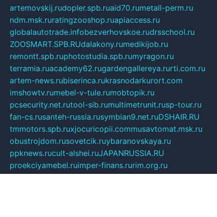
artemovskij.ru
dopler.spb.ru
aid70.ru
metall-perm.ru
ndm.msk.ru
ratingzooshop.ru
apiaccess.ru
globalautotrade.info
bezverhovskoe.ru
drsschool.ru
ZOOSMART.SPB.RU
dalakony.ru
medikijob.ru
remontt.spb.ru
photostudia.spb.ru
myragon.ru
terramia.ru
academy62.ru
gardengallereya.ru
rti.com.ru
artem-news.ru
biserinca.ru
krasnodarkurort.com
imshowtv.ru
mebel-v-tule.ru
mobtopik.ru
pcsecurity.net.ru
tool-sib.ru
multimetrunit.ru
sp-tour.ru
fan-cs.ru
santeh-russia.ru
symbian9.net.ru
DSHAIR.RU
tmmotors.spb.ru
xjocuricopii.com
musavtomat.msk.ru
obustrojdom.ru
sovetcik.ru
ybaranovskaya.ru
ppknews.ru
cult-alshei.ru
JAPANRUSSIA.RU
proekciyamebel.ru
imper-finans.ru
rim.org.ru
glamourai.ru
brassminus.ru
zabor-pro.ru
ftn.pp.ru
dorogoe58.ru
laimengpacker.ru
kuzova-zapchasti.ru
sageerp.ru
taxodrom.ru
dsrazvitie.ru
hardcity.net.ru
ratinghomegames.ru
topservice25.ru
gubernyan.ru