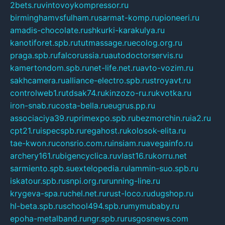
2bets.ru
vintovoykompressor.ru
birminghamvsfulham.ru
sarmat-komp.ru
pioneeri.ru
amadis-chocolate.ru
shkurki-karakulya.ru
kanotiforet.spb.ru
tutmassage.ru
ecolog.org.ru
praga.spb.ru
falcorussia.ru
autodoctorservis.ru
kamertondom.spb.ru
net-life.net.ru
avto-vozim.ru
sakhcamera.ru
alliance-electro.spb.ru
stroyavt.ru
controlweb1.ru
tdsak74.ru
kinzozo-ru.ru
kvotka.ru
iron-snab.ru
costa-bella.ru
eugrus.pp.ru
associaciya39.ru
primexpo.spb.ru
bezmorchin.ru
ia2.ru
cpt21.ru
ispecspb.ru
regahost.ru
kolosok-elita.ru
tae-kwon.ru
consrio.com.ru
insiam.ru
avegainfo.ru
archery161.ru
bigencyclica.ru
vlast16.ru
korru.net
sarmiento.spb.su
extelopedia.ru
lammin-suo.spb.ru
iskatour.spb.ru
snpi.org.ru
running-line.ru
krygeva-spa.ru
chel.net.ru
rust-loco.ru
dugshop.ru
hl-beta.spb.ru
school494.spb.ru
mymubaby.ru
epoha-metalband.ru
ngr.spb.ru
rusgosnews.com