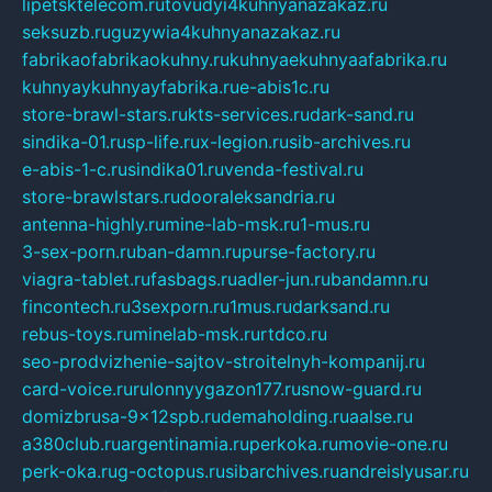
lipetsktelecom.ru
tovudyi4kuhnyanazakaz.ru
seksuzb.ru
guzywia4kuhnyanazakaz.ru
fabrikaofabrikaokuhny.ru
kuhnyaekuhnyaafabrika.ru
kuhnyaykuhnyayfabrika.ru
e-abis1c.ru
store-brawl-stars.ru
kts-services.ru
dark-sand.ru
sindika-01.ru
sp-life.ru
x-legion.ru
sib-archives.ru
e-abis-1-c.ru
sindika01.ru
venda-festival.ru
store-brawlstars.ru
dooraleksandria.ru
antenna-highly.ru
mine-lab-msk.ru
1-mus.ru
3-sex-porn.ru
ban-damn.ru
purse-factory.ru
viagra-tablet.ru
fasbags.ru
adler-jun.ru
bandamn.ru
fincontech.ru
3sexporn.ru
1mus.ru
darksand.ru
rebus-toys.ru
minelab-msk.ru
rtdco.ru
seo-prodvizhenie-sajtov-stroitelnyh-kompanij.ru
card-voice.ru
rulonnyygazon177.ru
snow-guard.ru
domizbrusa-9x12spb.ru
demaholding.ru
aalse.ru
a380club.ru
argentinamia.ru
perkoka.ru
movie-one.ru
perk-oka.ru
g-octopus.ru
sibarchives.ru
andreislyusar.ru