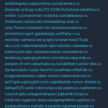
analitikaplus.ru
spyonline.ru
zosikamery.ru
sloboda-ural.pp.ru
AUTO-COM.SU
hohota.net
alimy.ru
online-z.com
aromat-vostoka.ru
otdelkaexp.ru
mobilvest.ru
bbd.net.ru
mebelshop.msk.ru
smp-forum.ru
bastion-td.ru
kosmoscreative.ru
avrmotors.ru
art-galadesign.ru
tiffany-c.ru
ecostep-samara.ru
d-p.spb.ru
галактика73.рф
sko.com.ru
davitamebel-spb.ru
fotsis.ru
tesiaes.ru
kokoroyari.spb.ru
blesna-kazan.ru
mossilver.ru
lenderoq.ru
sergeydobrin.ru
tochkazvuka.msk.ru
people-of-art.ru
bezzubova.ru
clubtibet.ru
orior-aks.ru
dynamoauto.ru
szk-favorit.ru
carlines.ru
flatnsk.ru
kingbolenskaner.ru
alex-motor.ru
astroline.net.ru
act1.spb.ru
polyglot.com.ru
gidlipetsk.ru
ooo-driada.ru
detsad125.ru
mir-zdoroviya.ru
bruslanovo.ru
siterem.ru
council.spb.ru
лодкипатриот.рф
kafekolizey.ru
iclub.net.ru
gazon-easy.ru
sugarepilekb.ru
grinox.ru
pylesostineco.ru
msts-ozarenie.ru
kameryjooan.ru