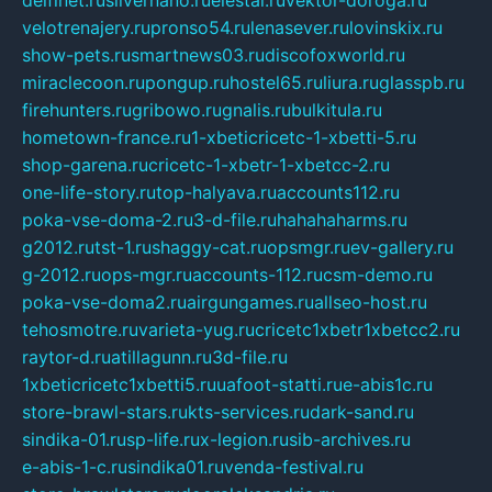
velotrenajery.ru
pronso54.ru
lenasever.ru
lovinskix.ru
show-pets.ru
smartnews03.ru
discofoxworld.ru
miraclecoon.ru
pongup.ru
hostel65.ru
liura.ru
glasspb.ru
firehunters.ru
gribowo.ru
gnalis.ru
bulkitula.ru
hometown-france.ru
1-xbeticricetc-1-xbetti-5.ru
shop-garena.ru
cricetc-1-xbetr-1-xbetcc-2.ru
one-life-story.ru
top-halyava.ru
accounts112.ru
poka-vse-doma-2.ru
3-d-file.ru
hahahaharms.ru
g2012.ru
tst-1.ru
shaggy-cat.ru
opsmgr.ru
ev-gallery.ru
g-2012.ru
ops-mgr.ru
accounts-112.ru
csm-demo.ru
poka-vse-doma2.ru
airgungames.ru
allseo-host.ru
tehosmotre.ru
varieta-yug.ru
cricetc1xbetr1xbetcc2.ru
raytor-d.ru
atillagunn.ru
3d-file.ru
1xbeticricetc1xbetti5.ru
uafoot-statti.ru
e-abis1c.ru
store-brawl-stars.ru
kts-services.ru
dark-sand.ru
sindika-01.ru
sp-life.ru
x-legion.ru
sib-archives.ru
e-abis-1-c.ru
sindika01.ru
venda-festival.ru