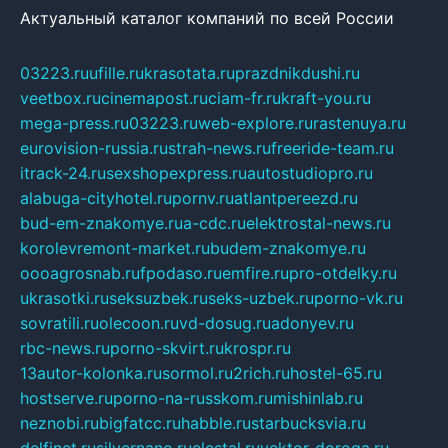
Актуальный каталог компаний по всей России
03223.ru
ufille.ru
krasotata.ru
prazdnikdushi.ru
veetbox.ru
cinemapost.ru
ciam-fr.ru
kraft-you.ru
mega-press.ru
03223.ru
web-explore.ru
rastenuya.ru
eurovision-russia.ru
strah-news.ru
freeride-team.ru
itrack-24.ru
sexshopexpress.ru
autostudiopro.ru
alabuga-cityhotel.ru
pornv.ru
atlantpereezd.ru
bud-em-znakomye.ru
a-cdc.ru
elektrostal-news.ru
korolevremont-market.ru
budem-znakomye.ru
oooagrosnab.ru
fpodaso.ru
emfire.ru
pro-otdelky.ru
ukrasotki.ru
seksuzbek.ru
seks-uzbek.ru
porno-vk.ru
sovratili.ru
olecoon.ru
vd-dosug.ru
adonyev.ru
rbc-news.ru
porno-skvirt.ru
krospr.ru
13autor-kolonka.ru
sormol.ru
2rich.ru
hostel-65.ru
hostserve.ru
porno-na-russkom.ru
mishinlab.ru
neznobi.ru
bigfatcc.ru
habble.ru
starbucksvia.ru
delfinet.ru
silvernano.ru
elestal.ru
vektor-doroga.ru