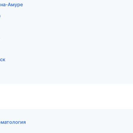
-на-Амуре
а
ь
дск
оматология