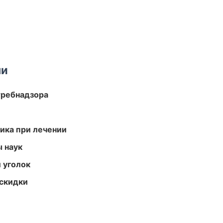
ми
требнадзора
тика при лечении
ы наук
 уголок
скидки