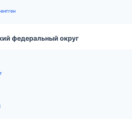
рентген
ский федеральный округ
т
к