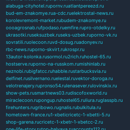
alabuga-cityhotel.ru
pornv.ru
atlantpereezd.ru
bud-em-znakomye.ru
a-cdc.ru
elektrostal-news.ru
korolevremont-market.ru
budem-znakomye.ru
oooagrosnab.ru
fpodaso.ru
emfire.ru
pro-otdelky.ru
ukrasotki.ru
seksuzbek.ru
seks-uzbek.ru
porno-vk.ru
sovratili.ru
olecoon.ru
vd-dosug.ru
adonyev.ru
rbc-news.ru
porno-skvirt.ru
krospr.ru
13autor-kolonka.ru
sormol.ru
2rich.ru
hostel-65.ru
hostserve.ru
porno-na-russkom.ru
mishinlab.ru
neznobi.ru
bigfatcc.ru
habble.ru
starbucksvia.ru
delfinet.ru
silvernano.ru
elestal.ru
vektor-doroga.ru
velotrenajery.ru
pronso54.ru
lenasever.ru
lovinskix.ru
show-pets.ru
smartnews03.ru
discofoxworld.ru
miraclecoon.ru
pongup.ru
hostel65.ru
liura.ru
glasspb.ru
firehunters.ru
gribowo.ru
gnalis.ru
bulkitula.ru
hometown-france.ru
1-xbeticricetc-1-xbetti-5.ru
shop-garena.ru
cricetc-1-xbetr-1-xbetcc-2.ru
one-life-story.ru
top-halyava.ru
accounts112.ru