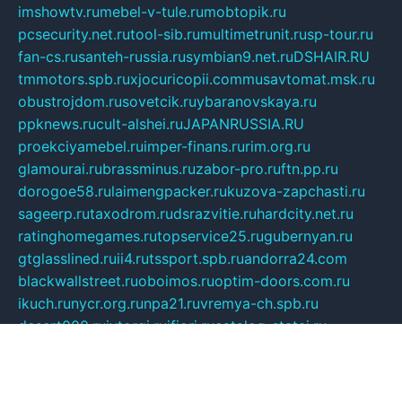
imshowtv.ru
mebel-v-tule.ru
mobtopik.ru
pcsecurity.net.ru
tool-sib.ru
multimetrunit.ru
sp-tour.ru
fan-cs.ru
santeh-russia.ru
symbian9.net.ru
DSHAIR.RU
tmmotors.spb.ru
xjocuricopii.com
musavtomat.msk.ru
obustrojdom.ru
sovetcik.ru
ybaranovskaya.ru
ppknews.ru
cult-alshei.ru
JAPANRUSSIA.RU
proekciyamebel.ru
imper-finans.ru
rim.org.ru
glamourai.ru
brassminus.ru
zabor-pro.ru
ftn.pp.ru
dorogoe58.ru
laimengpacker.ru
kuzova-zapchasti.ru
sageerp.ru
taxodrom.ru
dsrazvitie.ru
hardcity.net.ru
ratinghomegames.ru
topservice25.ru
gubernyan.ru
gtglasslined.ru
ii4.ru
tssport.spb.ru
andorra24.com
blackwallstreet.ru
oboimos.ru
optim-doors.com.ru
ikuch.ru
nycr.org.ru
npa21.ru
vremya-ch.spb.ru
desert000.ru
ivtorgi.ru
ifiori.ru
catalog-statei.ru
dcv.org.ru
spetsmaster174.ru
ipkameryhiseeu.ru
dum26.ru
ruspol.spb.ru
fr-opendp.ru
kam-solnyshko.ru
cheyenne-arapaho.ru
sevzapmetal.spb.ru