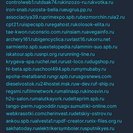
controlweb1.ru
tdsak74.ru
kinzozo-ru.ru
kvotka.ru
iron-snab.ru
costa-bella.ru
eugrus.pp.ru
associaciya39.ru
primexpo.spb.ru
bezmorchin.ru
ia2.ru
cpt21.ru
ispecspb.ru
regahost.ru
kolosok-elita.ru
tae-kwon.ru
consrio.com.ru
insiam.ru
avegainfo.ru
archery161.ru
bigencyclica.ru
vlast16.ru
korru.net
sarmiento.spb.su
extelopedia.ru
lammin-suo.spb.ru
iskatour.spb.ru
snpi.org.ru
running-line.ru
krygeva-spa.ru
chel.net.ru
rust-loco.ru
dugshop.ru
hl-beta.spb.ru
school494.spb.ru
mymubaby.ru
epoha-metalband.ru
ngr.spb.ru
rusgosnews.com
dieselvostok.ru
24hostel.msk.ru
w-dev.ru
f-ship.ru
regsmi.ru
filmnetwork.ru
malinasp.ru
kinosvin.ru
h2o-salon.ru
malutkayork.ru
deltaprim.spb.ru
tango-perm.ru
gooddir.ru
sgv.su
multiki-online.com
webkrasotki.com
cherinvest.ru
detskiy-ostrov.ru
ankou.spb.ru
alvesta1.ru
pdf-creator.ru
nix-files.org.ru
sakhatoday.ru
elektrikersymboler.ru
sputnikyes.ru