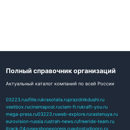
Полный справочник организаций
Актуальный каталог компаний по всей России
03223.ru
ufille.ru
krasotata.ru
prazdnikdushi.ru
veetbox.ru
cinemapost.ru
ciam-fr.ru
kraft-you.ru
mega-press.ru
03223.ru
web-explore.ru
rastenuya.ru
eurovision-russia.ru
strah-news.ru
freeride-team.ru
itrack-24.ru
sexshopexpress.ru
autostudiopro.ru