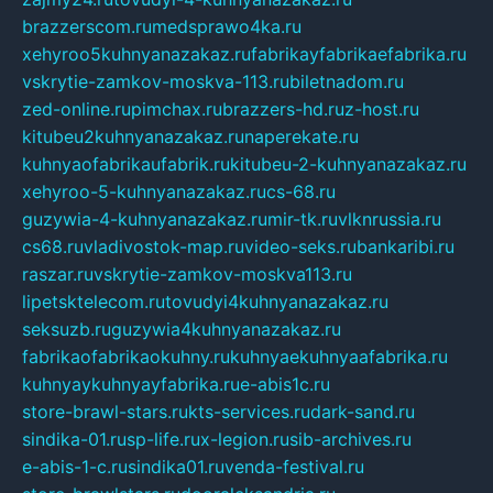
brazzerscom.ru
medsprawo4ka.ru
xehyroo5kuhnyanazakaz.ru
fabrikayfabrikaefabrika.ru
vskrytie-zamkov-moskva-113.ru
biletnadom.ru
zed-online.ru
pimchax.ru
brazzers-hd.ru
z-host.ru
kitubeu2kuhnyanazakaz.ru
naperekate.ru
kuhnyaofabrikaufabrik.ru
kitubeu-2-kuhnyanazakaz.ru
xehyroo-5-kuhnyanazakaz.ru
cs-68.ru
guzywia-4-kuhnyanazakaz.ru
mir-tk.ru
vlknrussia.ru
cs68.ru
vladivostok-map.ru
video-seks.ru
bankaribi.ru
raszar.ru
vskrytie-zamkov-moskva113.ru
lipetsktelecom.ru
tovudyi4kuhnyanazakaz.ru
seksuzb.ru
guzywia4kuhnyanazakaz.ru
fabrikaofabrikaokuhny.ru
kuhnyaekuhnyaafabrika.ru
kuhnyaykuhnyayfabrika.ru
e-abis1c.ru
store-brawl-stars.ru
kts-services.ru
dark-sand.ru
sindika-01.ru
sp-life.ru
x-legion.ru
sib-archives.ru
e-abis-1-c.ru
sindika01.ru
venda-festival.ru