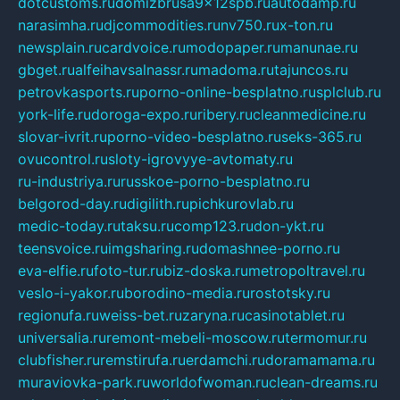
dotcustoms.ru
domizbrusa9x12spb.ru
autodamp.ru
narasimha.ru
djcommodities.ru
nv750.ru
x-ton.ru
newsplain.ru
cardvoice.ru
modopaper.ru
manunae.ru
gbget.ru
alfeihavsalnassr.ru
madoma.ru
tajuncos.ru
petrovkasports.ru
porno-online-besplatno.ru
splclub.ru
york-life.ru
doroga-expo.ru
ribery.ru
cleanmedicine.ru
slovar-ivrit.ru
porno-video-besplatno.ru
seks-365.ru
ovucontrol.ru
sloty-igrovyye-avtomaty.ru
ru-industriya.ru
russkoe-porno-besplatno.ru
belgorod-day.ru
digilith.ru
pichkurovlab.ru
medic-today.ru
taksu.ru
comp123.ru
don-ykt.ru
teensvoice.ru
imgsharing.ru
domashnee-porno.ru
eva-elfie.ru
foto-tur.ru
biz-doska.ru
metropoltravel.ru
veslo-i-yakor.ru
borodino-media.ru
rostotsky.ru
regionufa.ru
weiss-bet.ru
zaryna.ru
casinotablet.ru
universalia.ru
remont-mebeli-moscow.ru
termomur.ru
clubfisher.ru
remstirufa.ru
erdamchi.ru
doramamama.ru
muraviovka-park.ru
worldofwoman.ru
clean-dreams.ru