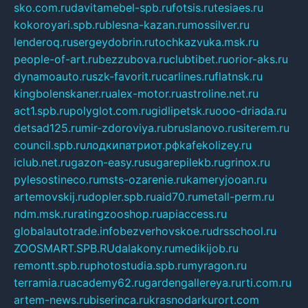
sko.com.ru
davitamebel-spb.ru
fotsis.ru
tesiaes.ru
kokoroyari.spb.ru
blesna-kazan.ru
mossilver.ru
lenderoq.ru
sergeydobrin.ru
tochkazvuka.msk.ru
people-of-art.ru
bezzubova.ru
clubtibet.ru
orior-aks.ru
dynamoauto.ru
szk-favorit.ru
carlines.ru
flatnsk.ru
kingbolenskaner.ru
alex-motor.ru
astroline.net.ru
act1.spb.ru
polyglot.com.ru
gidlipetsk.ru
ooo-driada.ru
detsad125.ru
mir-zdoroviya.ru
bruslanovo.ru
siterem.ru
council.spb.ru
лодкипатриот.рф
kafekolizey.ru
iclub.net.ru
gazon-easy.ru
sugarepilekb.ru
grinox.ru
pylesostineco.ru
msts-ozarenie.ru
kameryjooan.ru
artemovskij.ru
dopler.spb.ru
aid70.ru
metall-perm.ru
ndm.msk.ru
ratingzooshop.ru
apiaccess.ru
globalautotrade.info
bezverhovskoe.ru
drsschool.ru
ZOOSMART.SPB.RU
dalakony.ru
medikijob.ru
remontt.spb.ru
photostudia.spb.ru
myragon.ru
terramia.ru
academy62.ru
gardengallereya.ru
rti.com.ru
artem-news.ru
biserinca.ru
krasnodarkurort.com