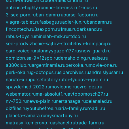
store-brawlstars.ru
dooraleksandria.ru
antenna-highly.ru
mine-lab-msk.ru
1-mus.ru
3-sex-porn.ru
ban-damn.ru
purse-factory.ru
viagra-tablet.ru
fasbags.ru
adler-jun.ru
bandamn.ru
fincontech.ru
3sexporn.ru
1mus.ru
darksand.ru
rebus-toys.ru
minelab-msk.ru
rtdco.ru
seo-prodvizhenie-sajtov-stroitelnyh-kompanij.ru
card-voice.ru
rulonnyygazon177.ru
snow-guard.ru
domizbrusa-9x12spb.ru
demaholding.ru
aalse.ru
a380club.ru
argentinamia.ru
perkoka.ru
movie-one.ru
perk-oka.ru
g-octopus.ru
sibarchives.ru
andreislyusar.ru
naruto-x.ru
pursefactory.ru
tor-lyubov-i-grom.ru
spayderhed-2022.ru
movieone.ru
evro-dez.ru
webamator.ru
ma-absolut1.ru
avtopomosch27.ru
nv-750.ru
news-plain.ru
nertansaga.ru
delanalad.ru
dizfiles.ru
youtubefree.ru
aria-family.ru
roadli.ru
planeta-samara.ru
mysmartbuy.ru
matrasy-kemerovo.ru
ashanet.ru
trade-farm.ru