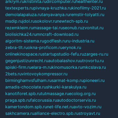
arkrym.ru
kristinita.ru
dircomputer.ru
healthenter.ru
textexperts.ru
pivnaya-kruzhka.ru
kinofilmy-2021.ru
demolalapaluza.ru
tanyavanya.ru
remstir-tolyatti.ru
msdip.ru
jdol.ru
sokolovr.ru
newtech-spb.ru
rezemkleim.ru
massage-tai.ru
seonub.ru
zvonitut.ru
biolisichka24.ru
mncraft-download.ru
algoritm-sistema.ru
godflesh.ru
ru-industria.ru
zebra-tlt.ru
okna-proficom.ru
erynok.ru
onlinekinospace.ru
startupstudio-fefu.ru
zarges-ru.ru
gegenjustizunrecht.ru
autobalashov.ru
utrovortu.ru
spiski-firm.ru
elara-m.ru
kinomusorka.ru
mkcslava.ru
2bets.ru
vintovoykompressor.ru
birminghamvsfulham.ru
sarmat-komp.ru
pioneeri.ru
amadis-chocolate.ru
shkurki-karakulya.ru
kanotiforet.spb.ru
tutmassage.ru
ecolog.org.ru
praga.spb.ru
falcorussia.ru
autodoctorservis.ru
kamertondom.spb.ru
net-life.net.ru
avto-vozim.ru
sakhcamera.ru
alliance-electro.spb.ru
stroyavt.ru