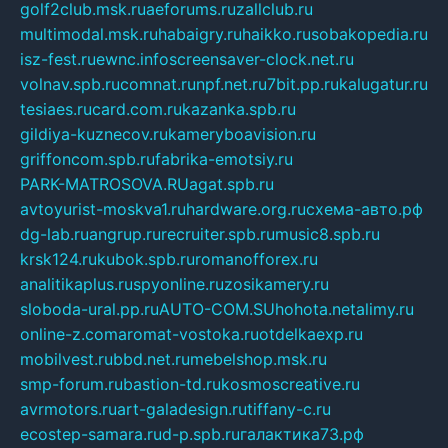
golf2club.msk.ru
aeforums.ru
zallclub.ru
multimodal.msk.ru
habaigry.ru
haikko.ru
sobakopedia.ru
isz-fest.ru
ewnc.info
screensaver-clock.net.ru
volnav.spb.ru
comnat.ru
npf.net.ru
7bit.pp.ru
kalugatur.ru
tesiaes.ru
card.com.ru
kazanka.spb.ru
gildiya-kuznecov.ru
kameryboavision.ru
griffoncom.spb.ru
fabrika-emotsiy.ru
PARK-MATROSOVA.RU
agat.spb.ru
avtoyurist-moskva1.ru
hardware.org.ru
схема-авто.рф
dg-lab.ru
angrup.ru
recruiter.spb.ru
music8.spb.ru
krsk124.ru
kubok.spb.ru
romanofforex.ru
analitikaplus.ru
spyonline.ru
zosikamery.ru
sloboda-ural.pp.ru
AUTO-COM.SU
hohota.net
alimy.ru
online-z.com
aromat-vostoka.ru
otdelkaexp.ru
mobilvest.ru
bbd.net.ru
mebelshop.msk.ru
smp-forum.ru
bastion-td.ru
kosmoscreative.ru
avrmotors.ru
art-galadesign.ru
tiffany-c.ru
ecostep-samara.ru
d-p.spb.ru
галактика73.рф