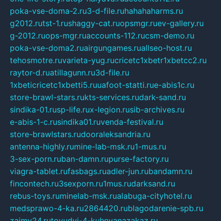
poka-vse-doma-2.ru
3-d-file.ru
hahahaharms.ru
g2012.ru
tst-1.ru
shaggy-cat.ru
opsmgr.ru
ev-gallery.ru
g-2012.ru
ops-mgr.ru
accounts-112.ru
csm-demo.ru
poka-vse-doma2.ru
airgungames.ru
allseo-host.ru
tehosmotre.ru
varieta-yug.ru
cricetc1xbetr1xbetcc2.ru
raytor-d.ru
atillagunn.ru
3d-file.ru
1xbeticricetc1xbetti5.ru
uafoot-statti.ru
e-abis1c.ru
store-brawl-stars.ru
kts-services.ru
dark-sand.ru
sindika-01.ru
sp-life.ru
x-legion.ru
sib-archives.ru
e-abis-1-c.ru
sindika01.ru
venda-festival.ru
store-brawlstars.ru
dooraleksandria.ru
antenna-highly.ru
mine-lab-msk.ru
1-mus.ru
3-sex-porn.ru
ban-damn.ru
purse-factory.ru
viagra-tablet.ru
fasbags.ru
adler-jun.ru
bandamn.ru
fincontech.ru
3sexporn.ru
1mus.ru
darksand.ru
rebus-toys.ru
minelab-msk.ru
alabuga-cityhotel.ru
medsprawo-4-ka.ru
2864420.ru
blagodarenie-spb.ru
zajmy24.ru
tovudyi-4-kuhnyanazakaz.ru