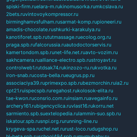
spiski-firm.ru
elara-m.ru
kinomusorka.ru
mkcslava.ru
2bets.ru
vintovoykompressor.ru
birminghamvsfulham.ru
sarmat-komp.ru
pioneeri.ru
amadis-chocolate.ru
shkurki-karakulya.ru
kanotiforet.spb.ru
tutmassage.ru
ecolog.org.ru
praga.spb.ru
falcorussia.ru
autodoctorservis.ru
kamertondom.spb.ru
net-life.net.ru
avto-vozim.ru
sakhcamera.ru
alliance-electro.spb.ru
stroyavt.ru
controlweb1.ru
tdsak74.ru
kinzozo-ru.ru
kvotka.ru
iron-snab.ru
costa-bella.ru
eugrus.pp.ru
associaciya39.ru
primexpo.spb.ru
bezmorchin.ru
ia2.ru
cpt21.ru
ispecspb.ru
regahost.ru
kolosok-elita.ru
tae-kwon.ru
consrio.com.ru
insiam.ru
avegainfo.ru
archery161.ru
bigencyclica.ru
vlast16.ru
korru.net
sarmiento.spb.su
extelopedia.ru
lammin-suo.spb.ru
iskatour.spb.ru
snpi.org.ru
running-line.ru
krygeva-spa.ru
chel.net.ru
rust-loco.ru
dugshop.ru
hl-beta.spb.ru
school494.spb.ru
mymubaby.ru