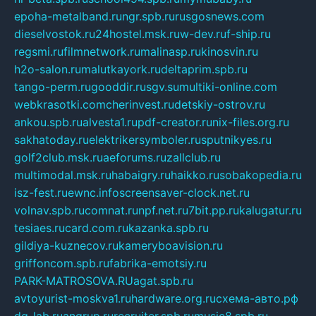
epoha-metalband.ru
ngr.spb.ru
rusgosnews.com
dieselvostok.ru
24hostel.msk.ru
w-dev.ru
f-ship.ru
regsmi.ru
filmnetwork.ru
malinasp.ru
kinosvin.ru
h2o-salon.ru
malutkayork.ru
deltaprim.spb.ru
tango-perm.ru
gooddir.ru
sgv.su
multiki-online.com
webkrasotki.com
cherinvest.ru
detskiy-ostrov.ru
ankou.spb.ru
alvesta1.ru
pdf-creator.ru
nix-files.org.ru
sakhatoday.ru
elektrikersymboler.ru
sputnikyes.ru
golf2club.msk.ru
aeforums.ru
zallclub.ru
multimodal.msk.ru
habaigry.ru
haikko.ru
sobakopedia.ru
isz-fest.ru
ewnc.info
screensaver-clock.net.ru
volnav.spb.ru
comnat.ru
npf.net.ru
7bit.pp.ru
kalugatur.ru
tesiaes.ru
card.com.ru
kazanka.spb.ru
gildiya-kuznecov.ru
kameryboavision.ru
griffoncom.spb.ru
fabrika-emotsiy.ru
PARK-MATROSOVA.RU
agat.spb.ru
avtoyurist-moskva1.ru
hardware.org.ru
схема-авто.рф
dg-lab.ru
angrup.ru
recruiter.spb.ru
music8.spb.ru