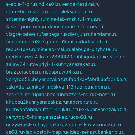
e-abis-1-c.ru
sindika01.ru
venda-festival.ru
store-brawlstars.ru
dooraleksandria.ru
antenna-highly.ru
mine-lab-msk.ru
1-mus.ru
3-sex-porn.ru
ban-damn.ru
purse-factory.ru
viagra-tablet.ru
fasbags.ru
adler-jun.ru
bandamn.ru
fincontech.ru
3sexporn.ru
1mus.ru
darksand.ru
rebus-toys.ru
minelab-msk.ru
alabuga-cityhotel.ru
medsprawo-4-ka.ru
2864420.ru
blagodarenie-spb.ru
zajmy24.ru
tovudyi-4-kuhnyanazakaz.ru
brazzerscom.ru
medsprawo4ka.ru
xehyroo5kuhnyanazakaz.ru
fabrikayfabrikaefabrika.ru
vskrytie-zamkov-moskva-113.ru
biletnadom.ru
zed-online.ru
pimchax.ru
brazzers-hd.ru
z-host.ru
kitubeu2kuhnyanazakaz.ru
naperekate.ru
kuhnyaofabrikaufabrik.ru
kitubeu-2-kuhnyanazakaz.ru
xehyroo-5-kuhnyanazakaz.ru
cs-68.ru
guzywia-4-kuhnyanazakaz.ru
mir-tk.ru
vlknrussia.ru
cs68.ru
vladivostok-map.ru
video-seks.ru
bankaribi.ru