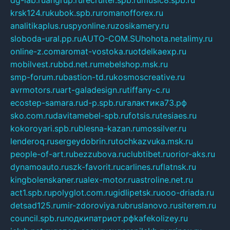
krsk124.ru
kubok.spb.ru
romanofforex.ru
analitikaplus.ru
spyonline.ru
zosikamery.ru
sloboda-ural.pp.ru
AUTO-COM.SU
hohota.net
alimy.ru
online-z.com
aromat-vostoka.ru
otdelkaexp.ru
mobilvest.ru
bbd.net.ru
mebelshop.msk.ru
smp-forum.ru
bastion-td.ru
kosmoscreative.ru
avrmotors.ru
art-galadesign.ru
tiffany-c.ru
ecostep-samara.ru
d-p.spb.ru
галактика73.рф
sko.com.ru
davitamebel-spb.ru
fotsis.ru
tesiaes.ru
kokoroyari.spb.ru
blesna-kazan.ru
mossilver.ru
lenderoq.ru
sergeydobrin.ru
tochkazvuka.msk.ru
people-of-art.ru
bezzubova.ru
clubtibet.ru
orior-aks.ru
dynamoauto.ru
szk-favorit.ru
carlines.ru
flatnsk.ru
kingbolenskaner.ru
alex-motor.ru
astroline.net.ru
act1.spb.ru
polyglot.com.ru
gidlipetsk.ru
ooo-driada.ru
detsad125.ru
mir-zdoroviya.ru
bruslanovo.ru
siterem.ru
council.spb.ru
лодкипатриот.рф
kafekolizey.ru