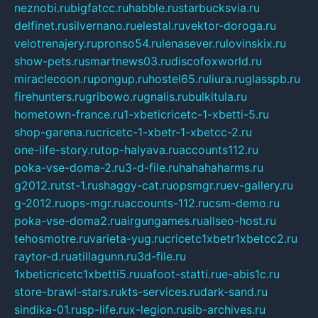
neznobi.ru
bigfatcc.ru
habble.ru
starbucksvia.ru
delfinet.ru
silvernano.ru
elestal.ru
vektor-doroga.ru
velotrenajery.ru
pronso54.ru
lenasever.ru
lovinskix.ru
show-pets.ru
smartnews03.ru
discofoxworld.ru
miraclecoon.ru
pongup.ru
hostel65.ru
liura.ru
glasspb.ru
firehunters.ru
gribowo.ru
gnalis.ru
bulkitula.ru
hometown-france.ru
1-xbeticricetc-1-xbetti-5.ru
shop-garena.ru
cricetc-1-xbetr-1-xbetcc-2.ru
one-life-story.ru
top-halyava.ru
accounts112.ru
poka-vse-doma-2.ru
3-d-file.ru
hahahaharms.ru
g2012.ru
tst-1.ru
shaggy-cat.ru
opsmgr.ru
ev-gallery.ru
g-2012.ru
ops-mgr.ru
accounts-112.ru
csm-demo.ru
poka-vse-doma2.ru
airgungames.ru
allseo-host.ru
tehosmotre.ru
varieta-yug.ru
cricetc1xbetr1xbetcc2.ru
raytor-d.ru
atillagunn.ru
3d-file.ru
1xbeticricetc1xbetti5.ru
uafoot-statti.ru
e-abis1c.ru
store-brawl-stars.ru
kts-services.ru
dark-sand.ru
sindika-01.ru
sp-life.ru
x-legion.ru
sib-archives.ru