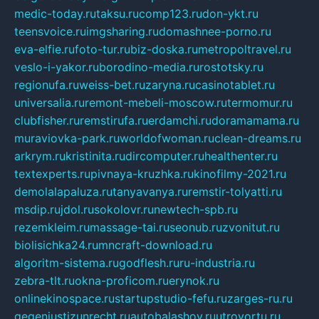
medic-today.ru
taksu.ru
comp123.ru
don-ykt.ru
teensvoice.ru
imgsharing.ru
domashnee-porno.ru
eva-elfie.ru
foto-tur.ru
biz-doska.ru
metropoltravel.ru
veslo-i-yakor.ru
borodino-media.ru
rostotsky.ru
regionufa.ru
weiss-bet.ru
zaryna.ru
casinotablet.ru
universalia.ru
remont-mebeli-moscow.ru
termomur.ru
clubfisher.ru
remstirufa.ru
erdamchi.ru
doramamama.ru
muraviovka-park.ru
worldofwoman.ru
clean-dreams.ru
arkrym.ru
kristinita.ru
dircomputer.ru
healthenter.ru
textexperts.ru
pivnaya-kruzhka.ru
kinofilmy-2021.ru
demolalapaluza.ru
tanyavanya.ru
remstir-tolyatti.ru
msdip.ru
jdol.ru
sokolovr.ru
newtech-spb.ru
rezemkleim.ru
massage-tai.ru
seonub.ru
zvonitut.ru
biolisichka24.ru
mncraft-download.ru
algoritm-sistema.ru
godflesh.ru
ru-industria.ru
zebra-tlt.ru
okna-proficom.ru
erynok.ru
onlinekinospace.ru
startupstudio-fefu.ru
zarges-ru.ru
gegenjustizunrecht.ru
autobalashov.ru
utrovortu.ru