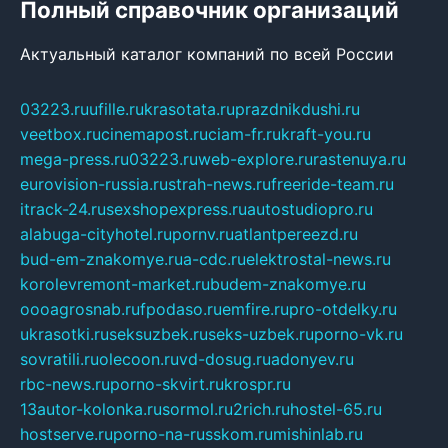
Полный справочник организаций
Актуальный каталог компаний по всей России
03223.ru
ufille.ru
krasotata.ru
prazdnikdushi.ru
veetbox.ru
cinemapost.ru
ciam-fr.ru
kraft-you.ru
mega-press.ru
03223.ru
web-explore.ru
rastenuya.ru
eurovision-russia.ru
strah-news.ru
freeride-team.ru
itrack-24.ru
sexshopexpress.ru
autostudiopro.ru
alabuga-cityhotel.ru
pornv.ru
atlantpereezd.ru
bud-em-znakomye.ru
a-cdc.ru
elektrostal-news.ru
korolevremont-market.ru
budem-znakomye.ru
oooagrosnab.ru
fpodaso.ru
emfire.ru
pro-otdelky.ru
ukrasotki.ru
seksuzbek.ru
seks-uzbek.ru
porno-vk.ru
sovratili.ru
olecoon.ru
vd-dosug.ru
adonyev.ru
rbc-news.ru
porno-skvirt.ru
krospr.ru
13autor-kolonka.ru
sormol.ru
2rich.ru
hostel-65.ru
hostserve.ru
porno-na-russkom.ru
mishinlab.ru