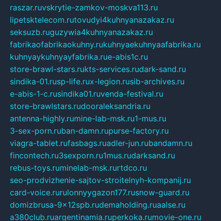
raszar.ru
vskrytie-zamkov-moskva113.ru
lipetsktelecom.ru
tovudyi4kuhnyanazakaz.ru
seksuzb.ru
guzywia4kuhnyanazakaz.ru
fabrikaofabrikaokuhny.ru
kuhnyaekuhnyaafabrika.ru
kuhnyaykuhnyayfabrika.ru
e-abis1c.ru
store-brawl-stars.ru
kts-services.ru
dark-sand.ru
sindika-01.ru
sp-life.ru
x-legion.ru
sib-archives.ru
e-abis-1-c.ru
sindika01.ru
venda-festival.ru
store-brawlstars.ru
dooraleksandria.ru
antenna-highly.ru
mine-lab-msk.ru
1-mus.ru
3-sex-porn.ru
ban-damn.ru
purse-factory.ru
viagra-tablet.ru
fasbags.ru
adler-jun.ru
bandamn.ru
fincontech.ru
3sexporn.ru
1mus.ru
darksand.ru
rebus-toys.ru
minelab-msk.ru
rtdco.ru
seo-prodvizhenie-sajtov-stroitelnyh-kompanij.ru
card-voice.ru
rulonnyygazon177.ru
snow-guard.ru
domizbrusa-9x12spb.ru
demaholding.ru
aalse.ru
a380club.ru
argentinamia.ru
perkoka.ru
movie-one.ru