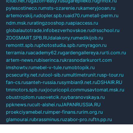
iclub.net.ru
gazon-easy.ru
sugarepilekb.ru
grinox.ru
pylesostineco.ru
msts-ozarenie.ru
kameryjooan.ru
artemovskij.ru
dopler.spb.ru
aid70.ru
metall-perm.ru
ndm.msk.ru
ratingzooshop.ru
apiaccess.ru
globalautotrade.info
bezverhovskoe.ru
drsschool.ru
ZOOSMART.SPB.RU
dalakony.ru
medikijob.ru
remontt.spb.ru
photostudia.spb.ru
myragon.ru
terramia.ru
academy62.ru
gardengallereya.ru
rti.com.ru
artem-news.ru
biserinca.ru
krasnodarkurort.com
imshowtv.ru
mebel-v-tule.ru
mobtopik.ru
pcsecurity.net.ru
tool-sib.ru
multimetrunit.ru
sp-tour.ru
fan-cs.ru
santeh-russia.ru
symbian9.net.ru
DSHAIR.RU
tmmotors.spb.ru
xjocuricopii.com
musavtomat.msk.ru
obustrojdom.ru
sovetcik.ru
ybaranovskaya.ru
ppknews.ru
cult-alshei.ru
JAPANRUSSIA.RU
proekciyamebel.ru
imper-finans.ru
rim.org.ru
glamourai.ru
brassminus.ru
zabor-pro.ru
ftn.pp.ru
dorogoe58.ru
laimengpacker.ru
kuzova-zapchasti.ru