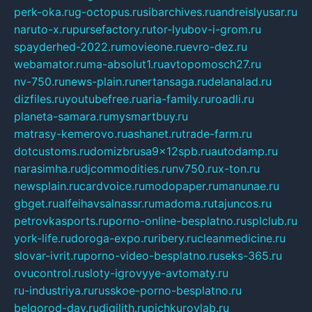
perk-oka.ru
g-octopus.ru
sibarchives.ru
andreislyusar.ru
naruto-x.ru
pursefactory.ru
tor-lyubov-i-grom.ru
spayderhed-2022.ru
movieone.ru
evro-dez.ru
webamator.ru
ma-absolut1.ru
avtopomosch27.ru
nv-750.ru
news-plain.ru
nertansaga.ru
delanalad.ru
dizfiles.ru
youtubefree.ru
aria-family.ru
roadli.ru
planeta-samara.ru
mysmartbuy.ru
matrasy-kemerovo.ru
ashanet.ru
trade-farm.ru
dotcustoms.ru
domizbrusa9x12spb.ru
autodamp.ru
narasimha.ru
djcommodities.ru
nv750.ru
x-ton.ru
newsplain.ru
cardvoice.ru
modopaper.ru
manunae.ru
gbget.ru
alfeihavsalnassr.ru
madoma.ru
tajuncos.ru
petrovkasports.ru
porno-online-besplatno.ru
splclub.ru
york-life.ru
doroga-expo.ru
ribery.ru
cleanmedicine.ru
slovar-ivrit.ru
porno-video-besplatno.ru
seks-365.ru
ovucontrol.ru
sloty-igrovyye-avtomaty.ru
ru-industriya.ru
russkoe-porno-besplatno.ru
belgorod-day.ru
digilith.ru
pichkurovlab.ru