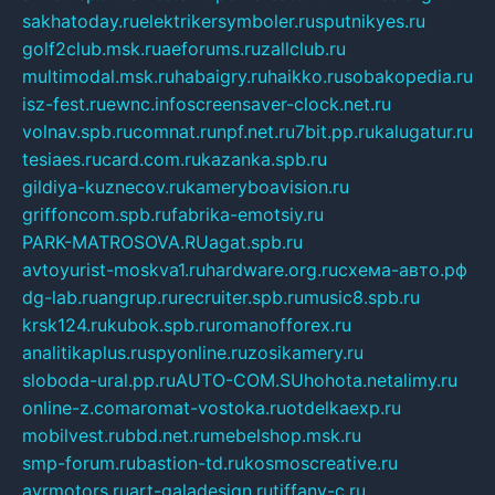
sakhatoday.ru
elektrikersymboler.ru
sputnikyes.ru
golf2club.msk.ru
aeforums.ru
zallclub.ru
multimodal.msk.ru
habaigry.ru
haikko.ru
sobakopedia.ru
isz-fest.ru
ewnc.info
screensaver-clock.net.ru
volnav.spb.ru
comnat.ru
npf.net.ru
7bit.pp.ru
kalugatur.ru
tesiaes.ru
card.com.ru
kazanka.spb.ru
gildiya-kuznecov.ru
kameryboavision.ru
griffoncom.spb.ru
fabrika-emotsiy.ru
PARK-MATROSOVA.RU
agat.spb.ru
avtoyurist-moskva1.ru
hardware.org.ru
схема-авто.рф
dg-lab.ru
angrup.ru
recruiter.spb.ru
music8.spb.ru
krsk124.ru
kubok.spb.ru
romanofforex.ru
analitikaplus.ru
spyonline.ru
zosikamery.ru
sloboda-ural.pp.ru
AUTO-COM.SU
hohota.net
alimy.ru
online-z.com
aromat-vostoka.ru
otdelkaexp.ru
mobilvest.ru
bbd.net.ru
mebelshop.msk.ru
smp-forum.ru
bastion-td.ru
kosmoscreative.ru
avrmotors.ru
art-galadesign.ru
tiffany-c.ru