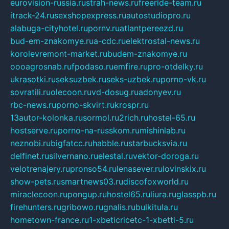
eurovision-russia.ru
strah-news.ru
freeride-team.ru
itrack-24.ru
sexshopexpress.ru
autostudiopro.ru
alabuga-cityhotel.ru
pornv.ru
atlantpereezd.ru
bud-em-znakomye.ru
a-cdc.ru
elektrostal-news.ru
korolevremont-market.ru
budem-znakomye.ru
oooagrosnab.ru
fpodaso.ru
emfire.ru
pro-otdelky.ru
ukrasotki.ru
seksuzbek.ru
seks-uzbek.ru
porno-vk.ru
sovratili.ru
olecoon.ru
vd-dosug.ru
adonyev.ru
rbc-news.ru
porno-skvirt.ru
krospr.ru
13autor-kolonka.ru
sormol.ru
2rich.ru
hostel-65.ru
hostserve.ru
porno-na-russkom.ru
mishinlab.ru
neznobi.ru
bigfatcc.ru
habble.ru
starbucksvia.ru
delfinet.ru
silvernano.ru
elestal.ru
vektor-doroga.ru
velotrenajery.ru
pronso54.ru
lenasever.ru
lovinskix.ru
show-pets.ru
smartnews03.ru
discofoxworld.ru
miraclecoon.ru
pongup.ru
hostel65.ru
liura.ru
glasspb.ru
firehunters.ru
gribowo.ru
gnalis.ru
bulkitula.ru
hometown-france.ru
1-xbeticricetc-1-xbetti-5.ru