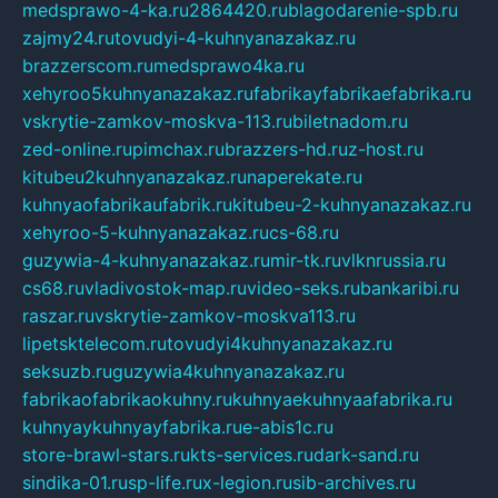
medsprawo-4-ka.ru
2864420.ru
blagodarenie-spb.ru
zajmy24.ru
tovudyi-4-kuhnyanazakaz.ru
brazzerscom.ru
medsprawo4ka.ru
xehyroo5kuhnyanazakaz.ru
fabrikayfabrikaefabrika.ru
vskrytie-zamkov-moskva-113.ru
biletnadom.ru
zed-online.ru
pimchax.ru
brazzers-hd.ru
z-host.ru
kitubeu2kuhnyanazakaz.ru
naperekate.ru
kuhnyaofabrikaufabrik.ru
kitubeu-2-kuhnyanazakaz.ru
xehyroo-5-kuhnyanazakaz.ru
cs-68.ru
guzywia-4-kuhnyanazakaz.ru
mir-tk.ru
vlknrussia.ru
cs68.ru
vladivostok-map.ru
video-seks.ru
bankaribi.ru
raszar.ru
vskrytie-zamkov-moskva113.ru
lipetsktelecom.ru
tovudyi4kuhnyanazakaz.ru
seksuzb.ru
guzywia4kuhnyanazakaz.ru
fabrikaofabrikaokuhny.ru
kuhnyaekuhnyaafabrika.ru
kuhnyaykuhnyayfabrika.ru
e-abis1c.ru
store-brawl-stars.ru
kts-services.ru
dark-sand.ru
sindika-01.ru
sp-life.ru
x-legion.ru
sib-archives.ru