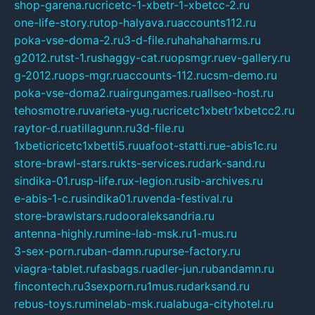
shop-garena.ru
cricetc-1-xbetr-1-xbetcc-2.ru
one-life-story.ru
top-halyava.ru
accounts112.ru
poka-vse-doma-2.ru
3-d-file.ru
hahahaharms.ru
g2012.ru
tst-1.ru
shaggy-cat.ru
opsmgr.ru
ev-gallery.ru
g-2012.ru
ops-mgr.ru
accounts-112.ru
csm-demo.ru
poka-vse-doma2.ru
airgungames.ru
allseo-host.ru
tehosmotre.ru
varieta-yug.ru
cricetc1xbetr1xbetcc2.ru
raytor-d.ru
atillagunn.ru
3d-file.ru
1xbeticricetc1xbetti5.ru
uafoot-statti.ru
e-abis1c.ru
store-brawl-stars.ru
kts-services.ru
dark-sand.ru
sindika-01.ru
sp-life.ru
x-legion.ru
sib-archives.ru
e-abis-1-c.ru
sindika01.ru
venda-festival.ru
store-brawlstars.ru
dooraleksandria.ru
antenna-highly.ru
mine-lab-msk.ru
1-mus.ru
3-sex-porn.ru
ban-damn.ru
purse-factory.ru
viagra-tablet.ru
fasbags.ru
adler-jun.ru
bandamn.ru
fincontech.ru
3sexporn.ru
1mus.ru
darksand.ru
rebus-toys.ru
minelab-msk.ru
alabuga-cityhotel.ru