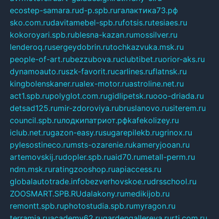
ecostep-samara.ru
d-p.spb.ru
галактика73.рф
sko.com.ru
davitamebel-spb.ru
fotsis.ru
tesiaes.ru
kokoroyari.spb.ru
blesna-kazan.ru
mossilver.ru
lenderoq.ru
sergeydobrin.ru
tochkazvuka.msk.ru
people-of-art.ru
bezzubova.ru
clubtibet.ru
orior-aks.ru
dynamoauto.ru
szk-favorit.ru
carlines.ru
flatnsk.ru
kingbolenskaner.ru
alex-motor.ru
astroline.net.ru
act1.spb.ru
polyglot.com.ru
gidlipetsk.ru
ooo-driada.ru
detsad125.ru
mir-zdoroviya.ru
bruslanovo.ru
siterem.ru
council.spb.ru
лодкипатриот.рф
kafekolizey.ru
iclub.net.ru
gazon-easy.ru
sugarepilekb.ru
grinox.ru
pylesostineco.ru
msts-ozarenie.ru
kameryjooan.ru
artemovskij.ru
dopler.spb.ru
aid70.ru
metall-perm.ru
ndm.msk.ru
ratingzooshop.ru
apiaccess.ru
globalautotrade.info
bezverhovskoe.ru
drsschool.ru
ZOOSMART.SPB.RU
dalakony.ru
medikijob.ru
remontt.spb.ru
photostudia.spb.ru
myragon.ru
terramia.ru
academy62.ru
gardengallereya.ru
rti.com.ru