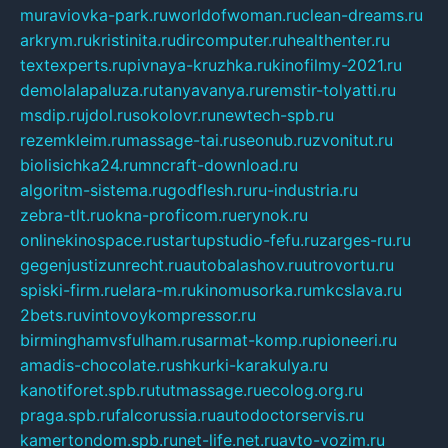
muraviovka-park.ru
worldofwoman.ru
clean-dreams.ru
arkrym.ru
kristinita.ru
dircomputer.ru
healthenter.ru
textexperts.ru
pivnaya-kruzhka.ru
kinofilmy-2021.ru
demolalapaluza.ru
tanyavanya.ru
remstir-tolyatti.ru
msdip.ru
jdol.ru
sokolovr.ru
newtech-spb.ru
rezemkleim.ru
massage-tai.ru
seonub.ru
zvonitut.ru
biolisichka24.ru
mncraft-download.ru
algoritm-sistema.ru
godflesh.ru
ru-industria.ru
zebra-tlt.ru
okna-proficom.ru
erynok.ru
onlinekinospace.ru
startupstudio-fefu.ru
zarges-ru.ru
gegenjustizunrecht.ru
autobalashov.ru
utrovortu.ru
spiski-firm.ru
elara-m.ru
kinomusorka.ru
mkcslava.ru
2bets.ru
vintovoykompressor.ru
birminghamvsfulham.ru
sarmat-komp.ru
pioneeri.ru
amadis-chocolate.ru
shkurki-karakulya.ru
kanotiforet.spb.ru
tutmassage.ru
ecolog.org.ru
praga.spb.ru
falcorussia.ru
autodoctorservis.ru
kamertondom.spb.ru
net-life.net.ru
avto-vozim.ru