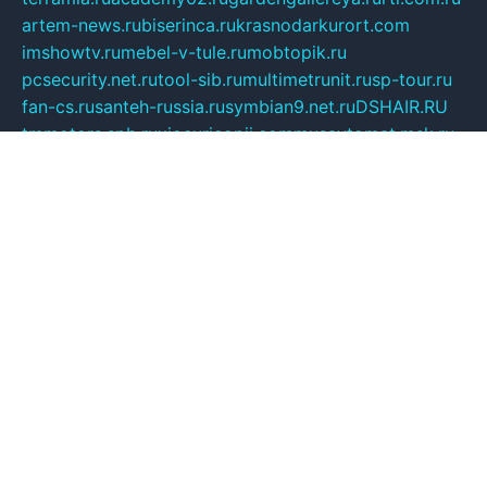
artem-news.ru
biserinca.ru
krasnodarkurort.com
imshowtv.ru
mebel-v-tule.ru
mobtopik.ru
pcsecurity.net.ru
tool-sib.ru
multimetrunit.ru
sp-tour.ru
fan-cs.ru
santeh-russia.ru
symbian9.net.ru
DSHAIR.RU
tmmotors.spb.ru
xjocuricopii.com
musavtomat.msk.ru
obustrojdom.ru
sovetcik.ru
ybaranovskaya.ru
ppknews.ru
cult-alshei.ru
JAPANRUSSIA.RU
proekciyamebel.ru
imper-finans.ru
rim.org.ru
glamourai.ru
brassminus.ru
zabor-pro.ru
ftn.pp.ru
dorogoe58.ru
laimengpacker.ru
kuzova-zapchasti.ru
sageerp.ru
taxodrom.ru
dsrazvitie.ru
hardcity.net.ru
ratinghomegames.ru
topservice25.ru
gubernyan.ru
gtglasslined.ru
ii4.ru
tssport.spb.ru
andorra24.com
blackwallstreet.ru
oboimos.ru
optim-doors.com.ru
ikuch.ru
nycr.org.ru
npa21.ru
vremya-ch.spb.ru
desert000.ru
ivtorgi.ru
ifiori.ru
catalog-statei.ru
dcv.org.ru
spetsmaster174.ru
ipkameryhiseeu.ru