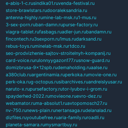
e-abis-1-c.ru
sindika01.ru
venda-festival.ru
store-brawlstars.ru
dooraleksandria.ru
antenna-highly.ru
mine-lab-msk.ru
1-mus.ru
3-sex-porn.ru
ban-damn.ru
purse-factory.ru
viagra-tablet.ru
fasbags.ru
adler-jun.ru
bandamn.ru
fincontech.ru
3sexporn.ru
1mus.ru
darksand.ru
rebus-toys.ru
minelab-msk.ru
rtdco.ru
seo-prodvizhenie-sajtov-stroitelnyh-kompanij.ru
card-voice.ru
rulonnyygazon177.ru
snow-guard.ru
domizbrusa-9x12spb.ru
demaholding.ru
aalse.ru
a380club.ru
argentinamia.ru
perkoka.ru
movie-one.ru
perk-oka.ru
g-octopus.ru
sibarchives.ru
andreislyusar.ru
naruto-x.ru
pursefactory.ru
tor-lyubov-i-grom.ru
spayderhed-2022.ru
movieone.ru
evro-dez.ru
webamator.ru
ma-absolut1.ru
avtopomosch27.ru
nv-750.ru
news-plain.ru
nertansaga.ru
delanalad.ru
dizfiles.ru
youtubefree.ru
aria-family.ru
roadli.ru
planeta-samara.ru
mysmartbuy.ru