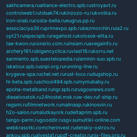
sakhcamera.ru
alliance-electro.spb.ru
stroyavt.ru
controlweb1.ru
tdsak74.ru
kinzozo-ru.ru
kvotka.ru
iron-snab.ru
costa-bella.ru
eugrus.pp.ru
associaciya39.ru
primexpo.spb.ru
bezmorchin.ru
ia2.ru
cpt21.ru
ispecspb.ru
regahost.ru
kolosok-elita.ru
tae-kwon.ru
consrio.com.ru
insiam.ru
avegainfo.ru
archery161.ru
bigencyclica.ru
vlast16.ru
korru.net
sarmiento.spb.su
extelopedia.ru
lammin-suo.spb.ru
iskatour.spb.ru
snpi.org.ru
running-line.ru
krygeva-spa.ru
chel.net.ru
rust-loco.ru
dugshop.ru
hl-beta.spb.ru
school494.spb.ru
mymubaby.ru
epoha-metalband.ru
ngr.spb.ru
rusgosnews.com
dieselvostok.ru
24hostel.msk.ru
w-dev.ru
f-ship.ru
regsmi.ru
filmnetwork.ru
malinasp.ru
kinosvin.ru
h2o-salon.ru
malutkayork.ru
deltaprim.spb.ru
tango-perm.ru
gooddir.ru
sgv.su
multiki-online.com
webkrasotki.com
cherinvest.ru
detskiy-ostrov.ru
ankou.spb.ru
alvesta1.ru
pdf-creator.ru
nix-files.org.ru