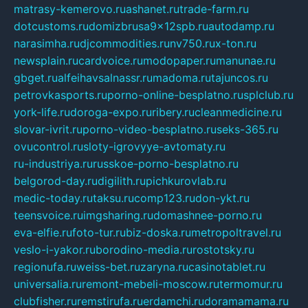
matrasy-kemerovo.ru
ashanet.ru
trade-farm.ru
dotcustoms.ru
domizbrusa9x12spb.ru
autodamp.ru
narasimha.ru
djcommodities.ru
nv750.ru
x-ton.ru
newsplain.ru
cardvoice.ru
modopaper.ru
manunae.ru
gbget.ru
alfeihavsalnassr.ru
madoma.ru
tajuncos.ru
petrovkasports.ru
porno-online-besplatno.ru
splclub.ru
york-life.ru
doroga-expo.ru
ribery.ru
cleanmedicine.ru
slovar-ivrit.ru
porno-video-besplatno.ru
seks-365.ru
ovucontrol.ru
sloty-igrovyye-avtomaty.ru
ru-industriya.ru
russkoe-porno-besplatno.ru
belgorod-day.ru
digilith.ru
pichkurovlab.ru
medic-today.ru
taksu.ru
comp123.ru
don-ykt.ru
teensvoice.ru
imgsharing.ru
domashnee-porno.ru
eva-elfie.ru
foto-tur.ru
biz-doska.ru
metropoltravel.ru
veslo-i-yakor.ru
borodino-media.ru
rostotsky.ru
regionufa.ru
weiss-bet.ru
zaryna.ru
casinotablet.ru
universalia.ru
remont-mebeli-moscow.ru
termomur.ru
clubfisher.ru
remstirufa.ru
erdamchi.ru
doramamama.ru