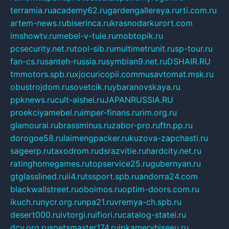
terramia.ru
academy62.ru
gardengallereya.ru
rti.com.ru
artem-news.ru
biserinca.ru
krasnodarkurort.com
imshowtv.ru
mebel-v-tule.ru
mobtopik.ru
pcsecurity.net.ru
tool-sib.ru
multimetrunit.ru
sp-tour.ru
fan-cs.ru
santeh-russia.ru
symbian9.net.ru
DSHAIR.RU
tmmotors.spb.ru
xjocuricopii.com
musavtomat.msk.ru
obustrojdom.ru
sovetcik.ru
ybaranovskaya.ru
ppknews.ru
cult-alshei.ru
JAPANRUSSIA.RU
proekciyamebel.ru
imper-finans.ru
rim.org.ru
glamourai.ru
brassminus.ru
zabor-pro.ru
ftn.pp.ru
dorogoe58.ru
laimengpacker.ru
kuzova-zapchasti.ru
sageerp.ru
taxodrom.ru
dsrazvitie.ru
hardcity.net.ru
ratinghomegames.ru
topservice25.ru
gubernyan.ru
gtglasslined.ru
ii4.ru
tssport.spb.ru
andorra24.com
blackwallstreet.ru
oboimos.ru
optim-doors.com.ru
ikuch.ru
nycr.org.ru
npa21.ru
vremya-ch.spb.ru
desert000.ru
ivtorgi.ru
ifiori.ru
catalog-statei.ru
dcv.org.ru
spetsmaster174.ru
ipkameryhiseeu.ru