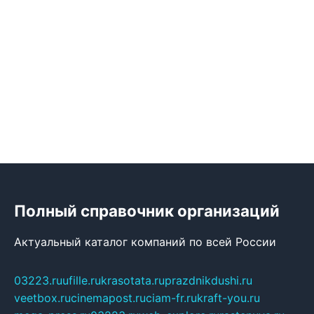
Полный справочник организаций
Актуальный каталог компаний по всей России
03223.ru
ufille.ru
krasotata.ru
prazdnikdushi.ru
veetbox.ru
cinemapost.ru
ciam-fr.ru
kraft-you.ru