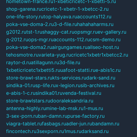
hometown-france.ru
1-xbeticricetc-1-xbetti-5.ru
shop-garena.ru
cricetc-1-xbetr-1-xbetcc-2.ru
one-life-story.ru
top-halyava.ru
accounts112.ru
poka-vse-doma-2.ru
3-d-file.ru
hahahaharms.ru
g2012.ru
tst-1.ru
shaggy-cat.ru
opsmgr.ru
ev-gallery.ru
g-2012.ru
ops-mgr.ru
accounts-112.ru
csm-demo.ru
poka-vse-doma2.ru
airgungames.ru
allseo-host.ru
tehosmotre.ru
varieta-yug.ru
cricetc1xbetr1xbetcc2.ru
raytor-d.ru
atillagunn.ru
3d-file.ru
1xbeticricetc1xbetti5.ru
uafoot-statti.ru
e-abis1c.ru
store-brawl-stars.ru
kts-services.ru
dark-sand.ru
sindika-01.ru
sp-life.ru
x-legion.ru
sib-archives.ru
e-abis-1-c.ru
sindika01.ru
venda-festival.ru
store-brawlstars.ru
dooraleksandria.ru
antenna-highly.ru
mine-lab-msk.ru
1-mus.ru
3-sex-porn.ru
ban-damn.ru
purse-factory.ru
viagra-tablet.ru
fasbags.ru
adler-jun.ru
bandamn.ru
fincontech.ru
3sexporn.ru
1mus.ru
darksand.ru