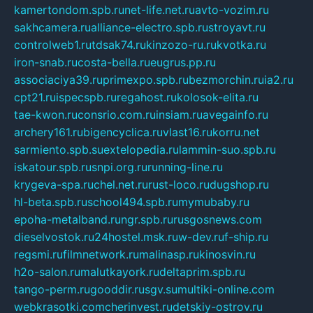
kamertondom.spb.ru
net-life.net.ru
avto-vozim.ru
sakhcamera.ru
alliance-electro.spb.ru
stroyavt.ru
controlweb1.ru
tdsak74.ru
kinzozo-ru.ru
kvotka.ru
iron-snab.ru
costa-bella.ru
eugrus.pp.ru
associaciya39.ru
primexpo.spb.ru
bezmorchin.ru
ia2.ru
cpt21.ru
ispecspb.ru
regahost.ru
kolosok-elita.ru
tae-kwon.ru
consrio.com.ru
insiam.ru
avegainfo.ru
archery161.ru
bigencyclica.ru
vlast16.ru
korru.net
sarmiento.spb.su
extelopedia.ru
lammin-suo.spb.ru
iskatour.spb.ru
snpi.org.ru
running-line.ru
krygeva-spa.ru
chel.net.ru
rust-loco.ru
dugshop.ru
hl-beta.spb.ru
school494.spb.ru
mymubaby.ru
epoha-metalband.ru
ngr.spb.ru
rusgosnews.com
dieselvostok.ru
24hostel.msk.ru
w-dev.ru
f-ship.ru
regsmi.ru
filmnetwork.ru
malinasp.ru
kinosvin.ru
h2o-salon.ru
malutkayork.ru
deltaprim.spb.ru
tango-perm.ru
gooddir.ru
sgv.su
multiki-online.com
webkrasotki.com
cherinvest.ru
detskiy-ostrov.ru