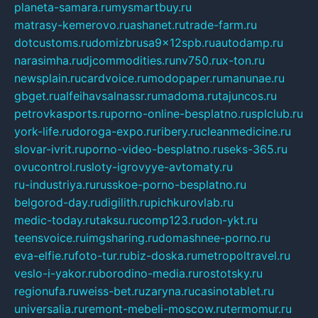
planeta-samara.ru
mysmartbuy.ru
matrasy-kemerovo.ru
ashanet.ru
trade-farm.ru
dotcustoms.ru
domizbrusa9x12spb.ru
autodamp.ru
narasimha.ru
djcommodities.ru
nv750.ru
x-ton.ru
newsplain.ru
cardvoice.ru
modopaper.ru
manunae.ru
gbget.ru
alfeihavsalnassr.ru
madoma.ru
tajuncos.ru
petrovkasports.ru
porno-online-besplatno.ru
splclub.ru
york-life.ru
doroga-expo.ru
ribery.ru
cleanmedicine.ru
slovar-ivrit.ru
porno-video-besplatno.ru
seks-365.ru
ovucontrol.ru
sloty-igrovyye-avtomaty.ru
ru-industriya.ru
russkoe-porno-besplatno.ru
belgorod-day.ru
digilith.ru
pichkurovlab.ru
medic-today.ru
taksu.ru
comp123.ru
don-ykt.ru
teensvoice.ru
imgsharing.ru
domashnee-porno.ru
eva-elfie.ru
foto-tur.ru
biz-doska.ru
metropoltravel.ru
veslo-i-yakor.ru
borodino-media.ru
rostotsky.ru
regionufa.ru
weiss-bet.ru
zaryna.ru
casinotablet.ru
universalia.ru
remont-mebeli-moscow.ru
termomur.ru