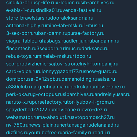
sindika-01.ru
sp-life.ru
x-legion.ru
sib-archives.ru
e-abis-1-c.ru
sindika01.ru
venda-festival.ru
store-brawlstars.ru
dooraleksandria.ru
antenna-highly.ru
mine-lab-msk.ru
1-mus.ru
3-sex-porn.ru
ban-damn.ru
purse-factory.ru
viagra-tablet.ru
fasbags.ru
adler-jun.ru
bandamn.ru
fincontech.ru
3sexporn.ru
1mus.ru
darksand.ru
rebus-toys.ru
minelab-msk.ru
rtdco.ru
seo-prodvizhenie-sajtov-stroitelnyh-kompanij.ru
card-voice.ru
rulonnyygazon177.ru
snow-guard.ru
domizbrusa-9x12spb.ru
demaholding.ru
aalse.ru
a380club.ru
argentinamia.ru
perkoka.ru
movie-one.ru
perk-oka.ru
g-octopus.ru
sibarchives.ru
andreislyusar.ru
naruto-x.ru
pursefactory.ru
tor-lyubov-i-grom.ru
spayderhed-2022.ru
movieone.ru
evro-dez.ru
webamator.ru
ma-absolut1.ru
avtopomosch27.ru
nv-750.ru
news-plain.ru
nertansaga.ru
delanalad.ru
dizfiles.ru
youtubefree.ru
aria-family.ru
roadli.ru