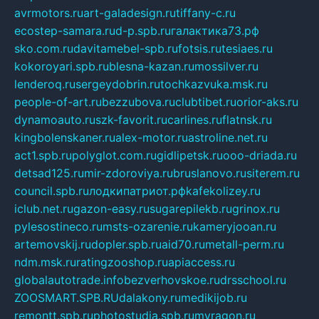
avrmotors.ru
art-galadesign.ru
tiffany-c.ru
ecostep-samara.ru
d-p.spb.ru
галактика73.рф
sko.com.ru
davitamebel-spb.ru
fotsis.ru
tesiaes.ru
kokoroyari.spb.ru
blesna-kazan.ru
mossilver.ru
lenderoq.ru
sergeydobrin.ru
tochkazvuka.msk.ru
people-of-art.ru
bezzubova.ru
clubtibet.ru
orior-aks.ru
dynamoauto.ru
szk-favorit.ru
carlines.ru
flatnsk.ru
kingbolenskaner.ru
alex-motor.ru
astroline.net.ru
act1.spb.ru
polyglot.com.ru
gidlipetsk.ru
ooo-driada.ru
detsad125.ru
mir-zdoroviya.ru
bruslanovo.ru
siterem.ru
council.spb.ru
лодкипатриот.рф
kafekolizey.ru
iclub.net.ru
gazon-easy.ru
sugarepilekb.ru
grinox.ru
pylesostineco.ru
msts-ozarenie.ru
kameryjooan.ru
artemovskij.ru
dopler.spb.ru
aid70.ru
metall-perm.ru
ndm.msk.ru
ratingzooshop.ru
apiaccess.ru
globalautotrade.info
bezverhovskoe.ru
drsschool.ru
ZOOSMART.SPB.RU
dalakony.ru
medikijob.ru
remontt.spb.ru
photostudia.spb.ru
myragon.ru