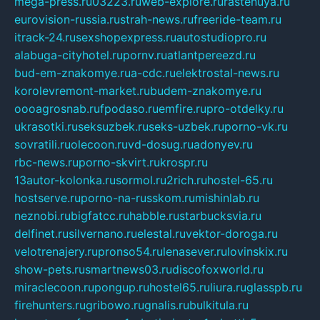
mega-press.ru
03223.ru
web-explore.ru
rastenuya.ru
eurovision-russia.ru
strah-news.ru
freeride-team.ru
itrack-24.ru
sexshopexpress.ru
autostudiopro.ru
alabuga-cityhotel.ru
pornv.ru
atlantpereezd.ru
bud-em-znakomye.ru
a-cdc.ru
elektrostal-news.ru
korolevremont-market.ru
budem-znakomye.ru
oooagrosnab.ru
fpodaso.ru
emfire.ru
pro-otdelky.ru
ukrasotki.ru
seksuzbek.ru
seks-uzbek.ru
porno-vk.ru
sovratili.ru
olecoon.ru
vd-dosug.ru
adonyev.ru
rbc-news.ru
porno-skvirt.ru
krospr.ru
13autor-kolonka.ru
sormol.ru
2rich.ru
hostel-65.ru
hostserve.ru
porno-na-russkom.ru
mishinlab.ru
neznobi.ru
bigfatcc.ru
habble.ru
starbucksvia.ru
delfinet.ru
silvernano.ru
elestal.ru
vektor-doroga.ru
velotrenajery.ru
pronso54.ru
lenasever.ru
lovinskix.ru
show-pets.ru
smartnews03.ru
discofoxworld.ru
miraclecoon.ru
pongup.ru
hostel65.ru
liura.ru
glasspb.ru
firehunters.ru
gribowo.ru
gnalis.ru
bulkitula.ru