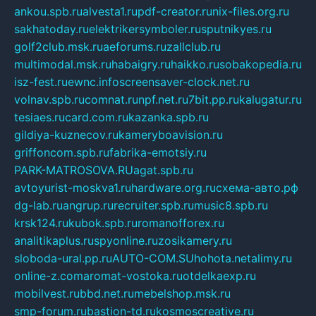
ankou.spb.ru
alvesta1.ru
pdf-creator.ru
nix-files.org.ru
sakhatoday.ru
elektrikersymboler.ru
sputnikyes.ru
golf2club.msk.ru
aeforums.ru
zallclub.ru
multimodal.msk.ru
habaigry.ru
haikko.ru
sobakopedia.ru
isz-fest.ru
ewnc.info
screensaver-clock.net.ru
volnav.spb.ru
comnat.ru
npf.net.ru
7bit.pp.ru
kalugatur.ru
tesiaes.ru
card.com.ru
kazanka.spb.ru
gildiya-kuznecov.ru
kameryboavision.ru
griffoncom.spb.ru
fabrika-emotsiy.ru
PARK-MATROSOVA.RU
agat.spb.ru
avtoyurist-moskva1.ru
hardware.org.ru
схема-авто.рф
dg-lab.ru
angrup.ru
recruiter.spb.ru
music8.spb.ru
krsk124.ru
kubok.spb.ru
romanofforex.ru
analitikaplus.ru
spyonline.ru
zosikamery.ru
sloboda-ural.pp.ru
AUTO-COM.SU
hohota.net
alimy.ru
online-z.com
aromat-vostoka.ru
otdelkaexp.ru
mobilvest.ru
bbd.net.ru
mebelshop.msk.ru
smp-forum.ru
bastion-td.ru
kosmoscreative.ru