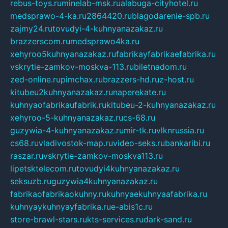
rebus-toys.ru
minelab-msk.ru
alabuga-cityhotel.ru
medsprawo-4-ka.ru
2864420.ru
blagodarenie-spb.ru
zajmy24.ru
tovudyi-4-kuhnyanazakaz.ru
brazzerscom.ru
medsprawo4ka.ru
xehyroo5kuhnyanazakaz.ru
fabrikayfabrikaefabrika.ru
vskrytie-zamkov-moskva-113.ru
biletnadom.ru
zed-online.ru
pimchax.ru
brazzers-hd.ru
z-host.ru
kitubeu2kuhnyanazakaz.ru
naperekate.ru
kuhnyaofabrikaufabrik.ru
kitubeu-2-kuhnyanazakaz.ru
xehyroo-5-kuhnyanazakaz.ru
cs-68.ru
guzywia-4-kuhnyanazakaz.ru
mir-tk.ru
vlknrussia.ru
cs68.ru
vladivostok-map.ru
video-seks.ru
bankaribi.ru
raszar.ru
vskrytie-zamkov-moskva113.ru
lipetsktelecom.ru
tovudyi4kuhnyanazakaz.ru
seksuzb.ru
guzywia4kuhnyanazakaz.ru
fabrikaofabrikaokuhny.ru
kuhnyaekuhnyaafabrika.ru
kuhnyaykuhnyayfabrika.ru
e-abis1c.ru
store-brawl-stars.ru
kts-services.ru
dark-sand.ru