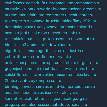
clubfisher.ru
remstirufa.ru
erdamchi.ru
doramamama.ru
muraviovka-park.ru
worldofwoman.ru
clean-dreams.ru
arkrym.ru
kristinita.ru
dircomputer.ru
healthenter.ru
textexperts.ru
pivnaya-kruzhka.ru
kinofilmy-2021.ru
demolalapaluza.ru
tanyavanya.ru
remstir-tolyatti.ru
msdip.ru
jdol.ru
sokolovr.ru
newtech-spb.ru
rezemkleim.ru
massage-tai.ru
seonub.ru
zvonitut.ru
biolisichka24.ru
mncraft-download.ru
algoritm-sistema.ru
godflesh.ru
ru-industria.ru
zebra-tlt.ru
okna-proficom.ru
erynok.ru
onlinekinospace.ru
startupstudio-fefu.ru
zarges-ru.ru
gegenjustizunrecht.ru
autobalashov.ru
utrovortu.ru
spiski-firm.ru
elara-m.ru
kinomusorka.ru
mkcslava.ru
2bets.ru
vintovoykompressor.ru
birminghamvsfulham.ru
sarmat-komp.ru
pioneeri.ru
amadis-chocolate.ru
shkurki-karakulya.ru
kanotiforet.spb.ru
tutmassage.ru
ecolog.org.ru
praga.spb.ru
falcorussia.ru
autodoctorservis.ru