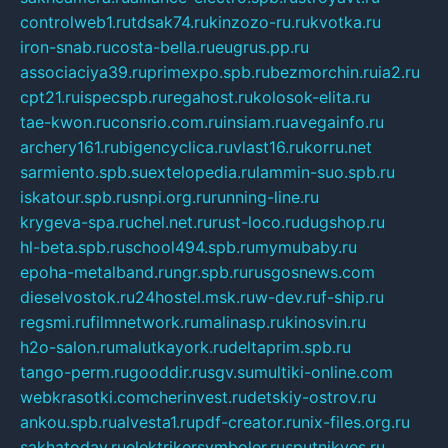
controlweb1.ru
tdsak74.ru
kinzozo-ru.ru
kvotka.ru
iron-snab.ru
costa-bella.ru
eugrus.pp.ru
associaciya39.ru
primexpo.spb.ru
bezmorchin.ru
ia2.ru
cpt21.ru
ispecspb.ru
regahost.ru
kolosok-elita.ru
tae-kwon.ru
consrio.com.ru
insiam.ru
avegainfo.ru
archery161.ru
bigencyclica.ru
vlast16.ru
korru.net
sarmiento.spb.su
extelopedia.ru
lammin-suo.spb.ru
iskatour.spb.ru
snpi.org.ru
running-line.ru
krygeva-spa.ru
chel.net.ru
rust-loco.ru
dugshop.ru
hl-beta.spb.ru
school494.spb.ru
mymubaby.ru
epoha-metalband.ru
ngr.spb.ru
rusgosnews.com
dieselvostok.ru
24hostel.msk.ru
w-dev.ru
f-ship.ru
regsmi.ru
filmnetwork.ru
malinasp.ru
kinosvin.ru
h2o-salon.ru
malutkayork.ru
deltaprim.spb.ru
tango-perm.ru
gooddir.ru
sgv.su
multiki-online.com
webkrasotki.com
cherinvest.ru
detskiy-ostrov.ru
ankou.spb.ru
alvesta1.ru
pdf-creator.ru
nix-files.org.ru
sakhatoday.ru
elektrikersymboler.ru
sputnikyes.ru