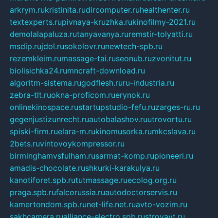
arkrym.ru
kristinita.ru
dircomputer.ru
healthenter.ru
textexperts.ru
pivnaya-kruzhka.ru
kinofilmy-2021.ru
demolalapaluza.ru
tanyavanya.ru
remstir-tolyatti.ru
msdip.ru
jdol.ru
sokolovr.ru
newtech-spb.ru
rezemkleim.ru
massage-tai.ru
seonub.ru
zvonitut.ru
biolisichka24.ru
mncraft-download.ru
algoritm-sistema.ru
godflesh.ru
ru-industria.ru
zebra-tlt.ru
okna-proficom.ru
erynok.ru
onlinekinospace.ru
startupstudio-fefu.ru
zarges-ru.ru
gegenjustizunrecht.ru
autobalashov.ru
utrovortu.ru
spiski-firm.ru
elara-m.ru
kinomusorka.ru
mkcslava.ru
2bets.ru
vintovoykompressor.ru
birminghamvsfulham.ru
sarmat-komp.ru
pioneeri.ru
amadis-chocolate.ru
shkurki-karakulya.ru
kanotiforet.spb.ru
tutmassage.ru
ecolog.org.ru
praga.spb.ru
falcorussia.ru
autodoctorservis.ru
kamertondom.spb.ru
net-life.net.ru
avto-vozim.ru
sakhcamera.ru
alliance-electro.spb.ru
stroyavt.ru