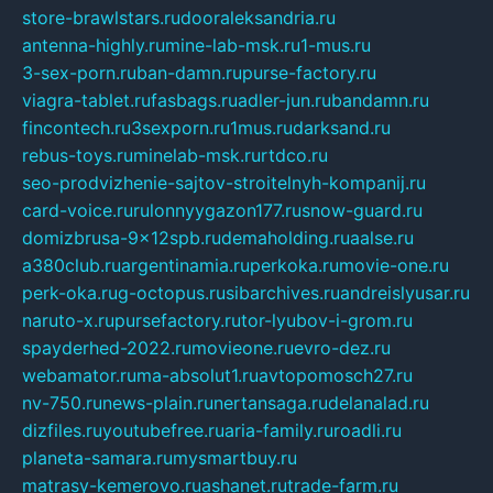
store-brawlstars.ru
dooraleksandria.ru
antenna-highly.ru
mine-lab-msk.ru
1-mus.ru
3-sex-porn.ru
ban-damn.ru
purse-factory.ru
viagra-tablet.ru
fasbags.ru
adler-jun.ru
bandamn.ru
fincontech.ru
3sexporn.ru
1mus.ru
darksand.ru
rebus-toys.ru
minelab-msk.ru
rtdco.ru
seo-prodvizhenie-sajtov-stroitelnyh-kompanij.ru
card-voice.ru
rulonnyygazon177.ru
snow-guard.ru
domizbrusa-9x12spb.ru
demaholding.ru
aalse.ru
a380club.ru
argentinamia.ru
perkoka.ru
movie-one.ru
perk-oka.ru
g-octopus.ru
sibarchives.ru
andreislyusar.ru
naruto-x.ru
pursefactory.ru
tor-lyubov-i-grom.ru
spayderhed-2022.ru
movieone.ru
evro-dez.ru
webamator.ru
ma-absolut1.ru
avtopomosch27.ru
nv-750.ru
news-plain.ru
nertansaga.ru
delanalad.ru
dizfiles.ru
youtubefree.ru
aria-family.ru
roadli.ru
planeta-samara.ru
mysmartbuy.ru
matrasy-kemerovo.ru
ashanet.ru
trade-farm.ru