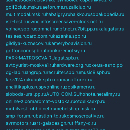
golf2club.msk.ru
aeforums.ru
zallclub.ru
multimodal.msk.ru
habaigry.ru
haikko.ru
sobakopedia.ru
isz-fest.ru
ewnc.info
screensaver-clock.net.ru
volnav.spb.ru
comnat.ru
npf.net.ru
7bit.pp.ru
kalugatur.ru
tesiaes.ru
card.com.ru
kazanka.spb.ru
gildiya-kuznecov.ru
kameryboavision.ru
griffoncom.spb.ru
fabrika-emotsiy.ru
PARK-MATROSOVA.RU
agat.spb.ru
avtoyurist-moskva1.ru
hardware.org.ru
схема-авто.рф
dg-lab.ru
angrup.ru
recruiter.spb.ru
music8.spb.ru
krsk124.ru
kubok.spb.ru
romanofforex.ru
analitikaplus.ru
spyonline.ru
zosikamery.ru
sloboda-ural.pp.ru
AUTO-COM.SU
hohota.net
alimy.ru
online-z.com
aromat-vostoka.ru
otdelkaexp.ru
mobilvest.ru
bbd.net.ru
mebelshop.msk.ru
smp-forum.ru
bastion-td.ru
kosmoscreative.ru
avrmotors.ru
art-galadesign.ru
tiffany-c.ru