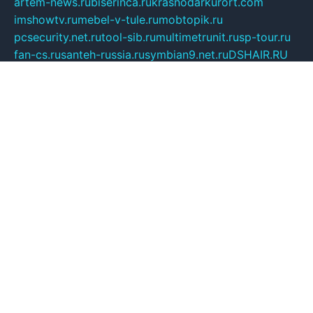
artem-news.ru
biserinca.ru
krasnodarkurort.com
imshowtv.ru
mebel-v-tule.ru
mobtopik.ru
pcsecurity.net.ru
tool-sib.ru
multimetrunit.ru
sp-tour.ru
fan-cs.ru
santeh-russia.ru
symbian9.net.ru
DSHAIR.RU
tmmotors.spb.ru
xjocuricopii.com
musavtomat.msk.ru
obustrojdom.ru
sovetcik.ru
ybaranovskaya.ru
ppknews.ru
cult-alshei.ru
JAPANRUSSIA.RU
proekciyamebel.ru
imper-finans.ru
rim.org.ru
glamourai.ru
brassminus.ru
zabor-pro.ru
ftn.pp.ru
dorogoe58.ru
laimengpacker.ru
kuzova-zapchasti.ru
sageerp.ru
taxodrom.ru
dsrazvitie.ru
hardcity.net.ru
ratinghomegames.ru
topservice25.ru
gubernyan.ru
gtglasslined.ru
ii4.ru
tssport.spb.ru
andorra24.com
blackwallstreet.ru
oboimos.ru
optim-doors.com.ru
ikuch.ru
nycr.org.ru
npa21.ru
vremya-ch.spb.ru
desert000.ru
ivtorgi.ru
ifiori.ru
catalog-statei.ru
dcv.org.ru
spetsmaster174.ru
ipkameryhiseeu.ru
dum26.ru
ruspol.spb.ru
fr-opendp.ru
kam-solnyshko.ru