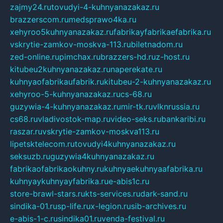
zajmy24.ru
tovudyi-4-kuhnyanazakaz.ru
brazzerscom.ru
medsprawo4ka.ru
xehyroo5kuhnyanazakaz.ru
fabrikayfabrikaefabrika.ru
vskrytie-zamkov-moskva-113.ru
biletnadom.ru
zed-online.ru
pimchax.ru
brazzers-hd.ru
z-host.ru
kitubeu2kuhnyanazakaz.ru
naperekate.ru
kuhnyaofabrikaufabrik.ru
kitubeu-2-kuhnyanazakaz.ru
xehyroo-5-kuhnyanazakaz.ru
cs-68.ru
guzywia-4-kuhnyanazakaz.ru
mir-tk.ru
vlknrussia.ru
cs68.ru
vladivostok-map.ru
video-seks.ru
bankaribi.ru
raszar.ru
vskrytie-zamkov-moskva113.ru
lipetsktelecom.ru
tovudyi4kuhnyanazakaz.ru
seksuzb.ru
guzywia4kuhnyanazakaz.ru
fabrikaofabrikaokuhny.ru
kuhnyaekuhnyaafabrika.ru
kuhnyaykuhnyayfabrika.ru
e-abis1c.ru
store-brawl-stars.ru
kts-services.ru
dark-sand.ru
sindika-01.ru
sp-life.ru
x-legion.ru
sib-archives.ru
e-abis-1-c.ru
sindika01.ru
venda-festival.ru