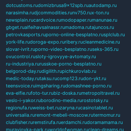
dotcustoms.ru
domizbrusa9x12spb.ru
autodamp.ru
narasimha.ru
djcommodities.ru
nv750.ru
x-ton.ru
newsplain.ru
cardvoice.ru
modopaper.ru
manunae.ru
gbget.ru
alfeihavsalnassr.ru
madoma.ru
tajuncos.ru
petrovkasports.ru
porno-online-besplatno.ru
splclub.ru
york-life.ru
doroga-expo.ru
ribery.ru
cleanmedicine.ru
slovar-ivrit.ru
porno-video-besplatno.ru
seks-365.ru
ovucontrol.ru
sloty-igrovyye-avtomaty.ru
ru-industriya.ru
russkoe-porno-besplatno.ru
belgorod-day.ru
digilith.ru
pichkurovlab.ru
medic-today.ru
taksu.ru
comp123.ru
don-ykt.ru
teensvoice.ru
imgsharing.ru
domashnee-porno.ru
eva-elfie.ru
foto-tur.ru
biz-doska.ru
metropoltravel.ru
veslo-i-yakor.ru
borodino-media.ru
rostotsky.ru
regionufa.ru
weiss-bet.ru
zaryna.ru
casinotablet.ru
universalia.ru
remont-mebeli-moscow.ru
termomur.ru
clubfisher.ru
remstirufa.ru
erdamchi.ru
doramamama.ru
muraviovka-park.ru
worldofwoman.ru
clean-dreams.ru