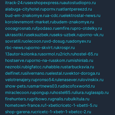
itrack-24.ru
sexshopexpress.ru
autostudiopro.ru
alabuga-cityhotel.ru
pornv.ru
atlantpereezd.ru
bud-em-znakomye.ru
a-cdc.ru
elektrostal-news.ru
korolevremont-market.ru
budem-znakomye.ru
oooagrosnab.ru
fpodaso.ru
emfire.ru
pro-otdelky.ru
ukrasotki.ru
seksuzbek.ru
seks-uzbek.ru
porno-vk.ru
sovratili.ru
olecoon.ru
vd-dosug.ru
adonyev.ru
rbc-news.ru
porno-skvirt.ru
krospr.ru
13autor-kolonka.ru
sormol.ru
2rich.ru
hostel-65.ru
hostserve.ru
porno-na-russkom.ru
mishinlab.ru
neznobi.ru
bigfatcc.ru
habble.ru
starbucksvia.ru
delfinet.ru
silvernano.ru
elestal.ru
vektor-doroga.ru
velotrenajery.ru
pronso54.ru
lenasever.ru
lovinskix.ru
show-pets.ru
smartnews03.ru
discofoxworld.ru
miraclecoon.ru
pongup.ru
hostel65.ru
liura.ru
glasspb.ru
firehunters.ru
gribowo.ru
gnalis.ru
bulkitula.ru
hometown-france.ru
1-xbeticricetc-1-xbetti-5.ru
shop-garena.ru
cricetc-1-xbetr-1-xbetcc-2.ru