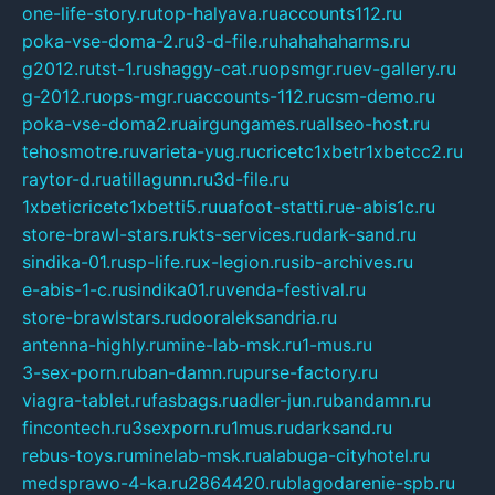
one-life-story.ru
top-halyava.ru
accounts112.ru
poka-vse-doma-2.ru
3-d-file.ru
hahahaharms.ru
g2012.ru
tst-1.ru
shaggy-cat.ru
opsmgr.ru
ev-gallery.ru
g-2012.ru
ops-mgr.ru
accounts-112.ru
csm-demo.ru
poka-vse-doma2.ru
airgungames.ru
allseo-host.ru
tehosmotre.ru
varieta-yug.ru
cricetc1xbetr1xbetcc2.ru
raytor-d.ru
atillagunn.ru
3d-file.ru
1xbeticricetc1xbetti5.ru
uafoot-statti.ru
e-abis1c.ru
store-brawl-stars.ru
kts-services.ru
dark-sand.ru
sindika-01.ru
sp-life.ru
x-legion.ru
sib-archives.ru
e-abis-1-c.ru
sindika01.ru
venda-festival.ru
store-brawlstars.ru
dooraleksandria.ru
antenna-highly.ru
mine-lab-msk.ru
1-mus.ru
3-sex-porn.ru
ban-damn.ru
purse-factory.ru
viagra-tablet.ru
fasbags.ru
adler-jun.ru
bandamn.ru
fincontech.ru
3sexporn.ru
1mus.ru
darksand.ru
rebus-toys.ru
minelab-msk.ru
alabuga-cityhotel.ru
medsprawo-4-ka.ru
2864420.ru
blagodarenie-spb.ru