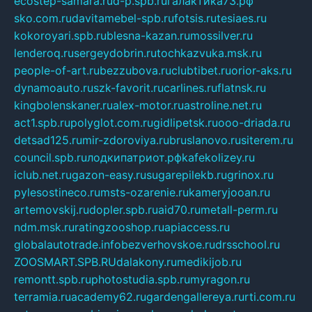
ecostep-samara.ru
d-p.spb.ru
галактика73.рф
sko.com.ru
davitamebel-spb.ru
fotsis.ru
tesiaes.ru
kokoroyari.spb.ru
blesna-kazan.ru
mossilver.ru
lenderoq.ru
sergeydobrin.ru
tochkazvuka.msk.ru
people-of-art.ru
bezzubova.ru
clubtibet.ru
orior-aks.ru
dynamoauto.ru
szk-favorit.ru
carlines.ru
flatnsk.ru
kingbolenskaner.ru
alex-motor.ru
astroline.net.ru
act1.spb.ru
polyglot.com.ru
gidlipetsk.ru
ooo-driada.ru
detsad125.ru
mir-zdoroviya.ru
bruslanovo.ru
siterem.ru
council.spb.ru
лодкипатриот.рф
kafekolizey.ru
iclub.net.ru
gazon-easy.ru
sugarepilekb.ru
grinox.ru
pylesostineco.ru
msts-ozarenie.ru
kameryjooan.ru
artemovskij.ru
dopler.spb.ru
aid70.ru
metall-perm.ru
ndm.msk.ru
ratingzooshop.ru
apiaccess.ru
globalautotrade.info
bezverhovskoe.ru
drsschool.ru
ZOOSMART.SPB.RU
dalakony.ru
medikijob.ru
remontt.spb.ru
photostudia.spb.ru
myragon.ru
terramia.ru
academy62.ru
gardengallereya.ru
rti.com.ru