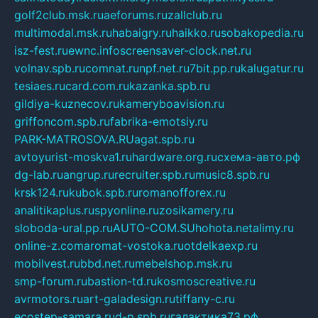
golf2club.msk.ru
aeforums.ru
zallclub.ru
multimodal.msk.ru
habaigry.ru
haikko.ru
sobakopedia.ru
isz-fest.ru
ewnc.info
screensaver-clock.net.ru
volnav.spb.ru
comnat.ru
npf.net.ru
7bit.pp.ru
kalugatur.ru
tesiaes.ru
card.com.ru
kazanka.spb.ru
gildiya-kuznecov.ru
kameryboavision.ru
griffoncom.spb.ru
fabrika-emotsiy.ru
PARK-MATROSOVA.RU
agat.spb.ru
avtoyurist-moskva1.ru
hardware.org.ru
схема-авто.рф
dg-lab.ru
angrup.ru
recruiter.spb.ru
music8.spb.ru
krsk124.ru
kubok.spb.ru
romanofforex.ru
analitikaplus.ru
spyonline.ru
zosikamery.ru
sloboda-ural.pp.ru
AUTO-COM.SU
hohota.net
alimy.ru
online-z.com
aromat-vostoka.ru
otdelkaexp.ru
mobilvest.ru
bbd.net.ru
mebelshop.msk.ru
smp-forum.ru
bastion-td.ru
kosmoscreative.ru
avrmotors.ru
art-galadesign.ru
tiffany-c.ru
ecostep-samara.ru
d-p.spb.ru
галактика73.рф