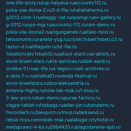
one-life-story.ru
top-halyava.ru
accounts112.ru
poka-vse-doma-2.ru
3-d-file.ru
hahahaharms.ru
g2012.ru
tst-1.ru
shaggy-cat.ru
opsmgr.ru
ev-gallery.ru
g-2012.ru
ops-mgr.ru
accounts-112.ru
csm-demo.ru
poka-vse-doma2.ru
airgungames.ru
allseo-host.ru
tehosmotre.ru
varieta-yug.ru
cricetc1xbetr1xbetcc2.ru
raytor-d.ru
atillagunn.ru
3d-file.ru
1xbeticricetc1xbetti5.ru
uafoot-statti.ru
e-abis1c.ru
store-brawl-stars.ru
kts-services.ru
dark-sand.ru
sindika-01.ru
sp-life.ru
x-legion.ru
sib-archives.ru
e-abis-1-c.ru
sindika01.ru
venda-festival.ru
store-brawlstars.ru
dooraleksandria.ru
antenna-highly.ru
mine-lab-msk.ru
1-mus.ru
3-sex-porn.ru
ban-damn.ru
purse-factory.ru
viagra-tablet.ru
fasbags.ru
adler-jun.ru
bandamn.ru
fincontech.ru
3sexporn.ru
1mus.ru
darksand.ru
rebus-toys.ru
minelab-msk.ru
alabuga-cityhotel.ru
medsprawo-4-ka.ru
2864420.ru
blagodarenie-spb.ru