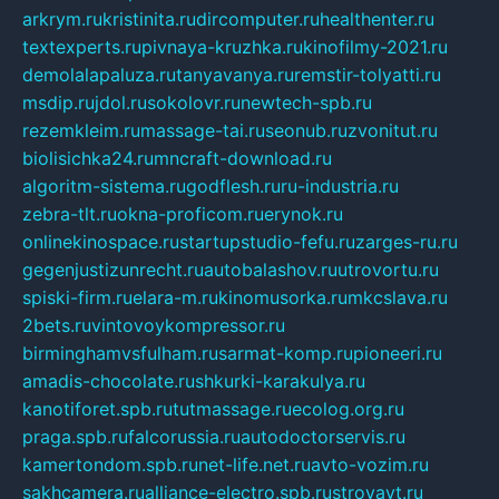
arkrym.ru
kristinita.ru
dircomputer.ru
healthenter.ru
textexperts.ru
pivnaya-kruzhka.ru
kinofilmy-2021.ru
demolalapaluza.ru
tanyavanya.ru
remstir-tolyatti.ru
msdip.ru
jdol.ru
sokolovr.ru
newtech-spb.ru
rezemkleim.ru
massage-tai.ru
seonub.ru
zvonitut.ru
biolisichka24.ru
mncraft-download.ru
algoritm-sistema.ru
godflesh.ru
ru-industria.ru
zebra-tlt.ru
okna-proficom.ru
erynok.ru
onlinekinospace.ru
startupstudio-fefu.ru
zarges-ru.ru
gegenjustizunrecht.ru
autobalashov.ru
utrovortu.ru
spiski-firm.ru
elara-m.ru
kinomusorka.ru
mkcslava.ru
2bets.ru
vintovoykompressor.ru
birminghamvsfulham.ru
sarmat-komp.ru
pioneeri.ru
amadis-chocolate.ru
shkurki-karakulya.ru
kanotiforet.spb.ru
tutmassage.ru
ecolog.org.ru
praga.spb.ru
falcorussia.ru
autodoctorservis.ru
kamertondom.spb.ru
net-life.net.ru
avto-vozim.ru
sakhcamera.ru
alliance-electro.spb.ru
stroyavt.ru