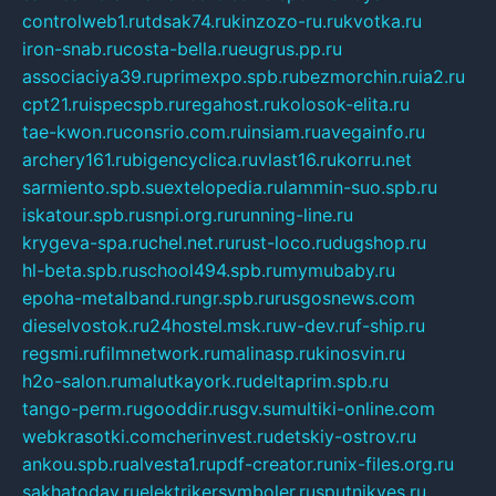
controlweb1.ru
tdsak74.ru
kinzozo-ru.ru
kvotka.ru
iron-snab.ru
costa-bella.ru
eugrus.pp.ru
associaciya39.ru
primexpo.spb.ru
bezmorchin.ru
ia2.ru
cpt21.ru
ispecspb.ru
regahost.ru
kolosok-elita.ru
tae-kwon.ru
consrio.com.ru
insiam.ru
avegainfo.ru
archery161.ru
bigencyclica.ru
vlast16.ru
korru.net
sarmiento.spb.su
extelopedia.ru
lammin-suo.spb.ru
iskatour.spb.ru
snpi.org.ru
running-line.ru
krygeva-spa.ru
chel.net.ru
rust-loco.ru
dugshop.ru
hl-beta.spb.ru
school494.spb.ru
mymubaby.ru
epoha-metalband.ru
ngr.spb.ru
rusgosnews.com
dieselvostok.ru
24hostel.msk.ru
w-dev.ru
f-ship.ru
regsmi.ru
filmnetwork.ru
malinasp.ru
kinosvin.ru
h2o-salon.ru
malutkayork.ru
deltaprim.spb.ru
tango-perm.ru
gooddir.ru
sgv.su
multiki-online.com
webkrasotki.com
cherinvest.ru
detskiy-ostrov.ru
ankou.spb.ru
alvesta1.ru
pdf-creator.ru
nix-files.org.ru
sakhatoday.ru
elektrikersymboler.ru
sputnikyes.ru