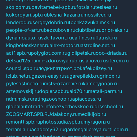
sko.com.ru
davitamebel-spb.ru
fotsis.ru
tesiaes.ru
kokoroyari.spb.ru
blesna-kazan.ru
mossilver.ru
lenderoq.ru
sergeydobrin.ru
tochkazvuka.msk.ru
people-of-art.ru
bezzubova.ru
clubtibet.ru
orior-aks.ru
dynamoauto.ru
szk-favorit.ru
carlines.ru
flatnsk.ru
kingbolenskaner.ru
alex-motor.ru
astroline.net.ru
act1.spb.ru
polyglot.com.ru
gidlipetsk.ru
ooo-driada.ru
detsad125.ru
mir-zdoroviya.ru
bruslanovo.ru
siterem.ru
council.spb.ru
лодкипатриот.рф
kafekolizey.ru
iclub.net.ru
gazon-easy.ru
sugarepilekb.ru
grinox.ru
pylesostineco.ru
msts-ozarenie.ru
kameryjooan.ru
artemovskij.ru
dopler.spb.ru
aid70.ru
metall-perm.ru
ndm.msk.ru
ratingzooshop.ru
apiaccess.ru
globalautotrade.info
bezverhovskoe.ru
drsschool.ru
ZOOSMART.SPB.RU
dalakony.ru
medikijob.ru
remontt.spb.ru
photostudia.spb.ru
myragon.ru
terramia.ru
academy62.ru
gardengallereya.ru
rti.com.ru