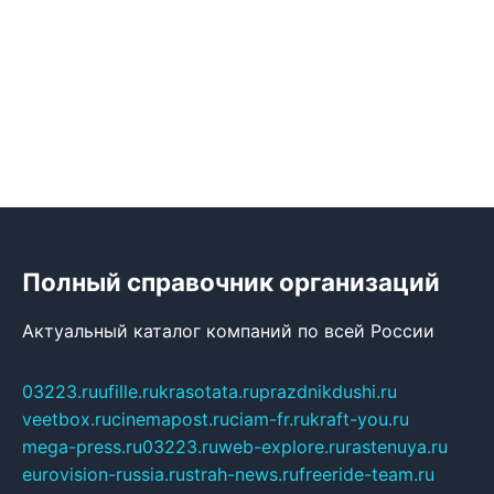
Полный справочник организаций
Актуальный каталог компаний по всей России
03223.ru
ufille.ru
krasotata.ru
prazdnikdushi.ru
veetbox.ru
cinemapost.ru
ciam-fr.ru
kraft-you.ru
mega-press.ru
03223.ru
web-explore.ru
rastenuya.ru
eurovision-russia.ru
strah-news.ru
freeride-team.ru