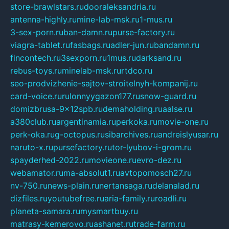
store-brawlstars.ru
dooraleksandria.ru
antenna-highly.ru
mine-lab-msk.ru
1-mus.ru
3-sex-porn.ru
ban-damn.ru
purse-factory.ru
viagra-tablet.ru
fasbags.ru
adler-jun.ru
bandamn.ru
fincontech.ru
3sexporn.ru
1mus.ru
darksand.ru
rebus-toys.ru
minelab-msk.ru
rtdco.ru
seo-prodvizhenie-sajtov-stroitelnyh-kompanij.ru
card-voice.ru
rulonnyygazon177.ru
snow-guard.ru
domizbrusa-9x12spb.ru
demaholding.ru
aalse.ru
a380club.ru
argentinamia.ru
perkoka.ru
movie-one.ru
perk-oka.ru
g-octopus.ru
sibarchives.ru
andreislyusar.ru
naruto-x.ru
pursefactory.ru
tor-lyubov-i-grom.ru
spayderhed-2022.ru
movieone.ru
evro-dez.ru
webamator.ru
ma-absolut1.ru
avtopomosch27.ru
nv-750.ru
news-plain.ru
nertansaga.ru
delanalad.ru
dizfiles.ru
youtubefree.ru
aria-family.ru
roadli.ru
planeta-samara.ru
mysmartbuy.ru
matrasy-kemerovo.ru
ashanet.ru
trade-farm.ru