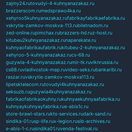
zajmy24.ru
tovudyi-4-kuhnyanazakaz.ru
brazzerscom.ru
medsprawo4ka.ru
xehyroo5kuhnyanazakaz.ru
fabrikayfabrikaefabrika.ru
vskrytie-zamkov-moskva-113.ru
biletnadom.ru
zed-online.ru
pimchax.ru
brazzers-hd.ru
z-host.ru
kitubeu2kuhnyanazakaz.ru
naperekate.ru
kuhnyaofabrikaufabrik.ru
kitubeu-2-kuhnyanazakaz.ru
xehyroo-5-kuhnyanazakaz.ru
cs-68.ru
guzywia-4-kuhnyanazakaz.ru
mir-tk.ru
vlknrussia.ru
cs68.ru
vladivostok-map.ru
video-seks.ru
bankaribi.ru
raszar.ru
vskrytie-zamkov-moskva113.ru
lipetsktelecom.ru
tovudyi4kuhnyanazakaz.ru
seksuzb.ru
guzywia4kuhnyanazakaz.ru
fabrikaofabrikaokuhny.ru
kuhnyaekuhnyaafabrika.ru
kuhnyaykuhnyayfabrika.ru
e-abis1c.ru
store-brawl-stars.ru
kts-services.ru
dark-sand.ru
sindika-01.ru
sp-life.ru
x-legion.ru
sib-archives.ru
e-abis-1-c.ru
sindika01.ru
venda-festival.ru