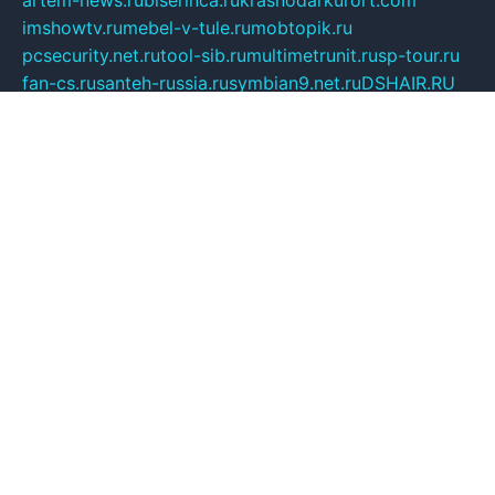
artem-news.ru
biserinca.ru
krasnodarkurort.com
imshowtv.ru
mebel-v-tule.ru
mobtopik.ru
pcsecurity.net.ru
tool-sib.ru
multimetrunit.ru
sp-tour.ru
fan-cs.ru
santeh-russia.ru
symbian9.net.ru
DSHAIR.RU
tmmotors.spb.ru
xjocuricopii.com
musavtomat.msk.ru
obustrojdom.ru
sovetcik.ru
ybaranovskaya.ru
ppknews.ru
cult-alshei.ru
JAPANRUSSIA.RU
proekciyamebel.ru
imper-finans.ru
rim.org.ru
glamourai.ru
brassminus.ru
zabor-pro.ru
ftn.pp.ru
dorogoe58.ru
laimengpacker.ru
kuzova-zapchasti.ru
sageerp.ru
taxodrom.ru
dsrazvitie.ru
hardcity.net.ru
ratinghomegames.ru
topservice25.ru
gubernyan.ru
gtglasslined.ru
ii4.ru
tssport.spb.ru
andorra24.com
blackwallstreet.ru
oboimos.ru
optim-doors.com.ru
ikuch.ru
nycr.org.ru
npa21.ru
vremya-ch.spb.ru
desert000.ru
ivtorgi.ru
ifiori.ru
catalog-statei.ru
dcv.org.ru
spetsmaster174.ru
ipkameryhiseeu.ru
dum26.ru
ruspol.spb.ru
fr-opendp.ru
kam-solnyshko.ru