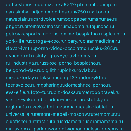
dotcustoms.ru
domizbrusa9x12spb.ru
autodamp.ru
narasimha.ru
djcommodities.ru
nv750.ru
x-ton.ru
newsplain.ru
cardvoice.ru
modopaper.ru
manunae.ru
gbget.ru
alfeihavsalnassr.ru
madoma.ru
tajuncos.ru
petrovkasports.ru
porno-online-besplatno.ru
splclub.ru
york-life.ru
doroga-expo.ru
ribery.ru
cleanmedicine.ru
slovar-ivrit.ru
porno-video-besplatno.ru
seks-365.ru
ovucontrol.ru
sloty-igrovyye-avtomaty.ru
ru-industriya.ru
russkoe-porno-besplatno.ru
belgorod-day.ru
digilith.ru
pichkurovlab.ru
medic-today.ru
taksu.ru
comp123.ru
don-ykt.ru
teensvoice.ru
imgsharing.ru
domashnee-porno.ru
eva-elfie.ru
foto-tur.ru
biz-doska.ru
metropoltravel.ru
veslo-i-yakor.ru
borodino-media.ru
rostotsky.ru
regionufa.ru
weiss-bet.ru
zaryna.ru
casinotablet.ru
universalia.ru
remont-mebeli-moscow.ru
termomur.ru
clubfisher.ru
remstirufa.ru
erdamchi.ru
doramamama.ru
muraviovka-park.ru
worldofwoman.ru
clean-dreams.ru