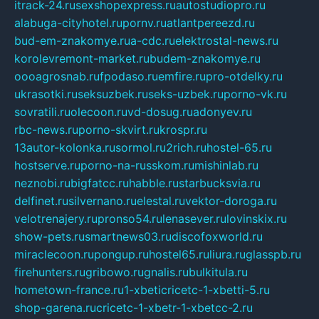
itrack-24.ru
sexshopexpress.ru
autostudiopro.ru
alabuga-cityhotel.ru
pornv.ru
atlantpereezd.ru
bud-em-znakomye.ru
a-cdc.ru
elektrostal-news.ru
korolevremont-market.ru
budem-znakomye.ru
oooagrosnab.ru
fpodaso.ru
emfire.ru
pro-otdelky.ru
ukrasotki.ru
seksuzbek.ru
seks-uzbek.ru
porno-vk.ru
sovratili.ru
olecoon.ru
vd-dosug.ru
adonyev.ru
rbc-news.ru
porno-skvirt.ru
krospr.ru
13autor-kolonka.ru
sormol.ru
2rich.ru
hostel-65.ru
hostserve.ru
porno-na-russkom.ru
mishinlab.ru
neznobi.ru
bigfatcc.ru
habble.ru
starbucksvia.ru
delfinet.ru
silvernano.ru
elestal.ru
vektor-doroga.ru
velotrenajery.ru
pronso54.ru
lenasever.ru
lovinskix.ru
show-pets.ru
smartnews03.ru
discofoxworld.ru
miraclecoon.ru
pongup.ru
hostel65.ru
liura.ru
glasspb.ru
firehunters.ru
gribowo.ru
gnalis.ru
bulkitula.ru
hometown-france.ru
1-xbeticricetc-1-xbetti-5.ru
shop-garena.ru
cricetc-1-xbetr-1-xbetcc-2.ru