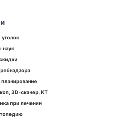
и
ми
 уголок
ы наук
скидки
требнадзора
 планирование
оп, 3D-сканер, КТ
тика при лечении
ортопедию