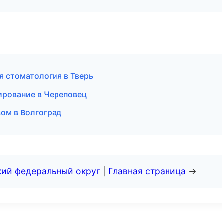
я стоматология в Тверь
ирование в Череповец
зом в Волгоград
кий федеральный округ
|
Главная страница
→