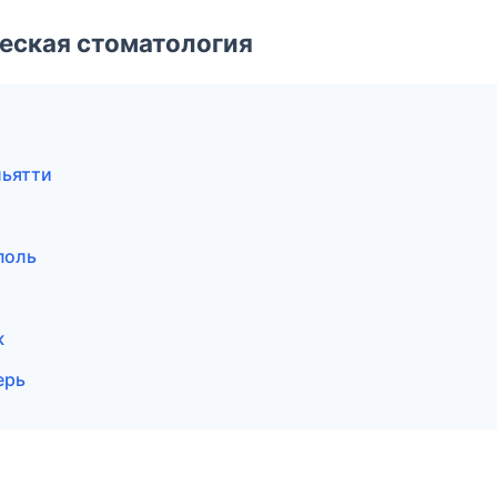
еская стоматология
льятти
поль
ж
ерь