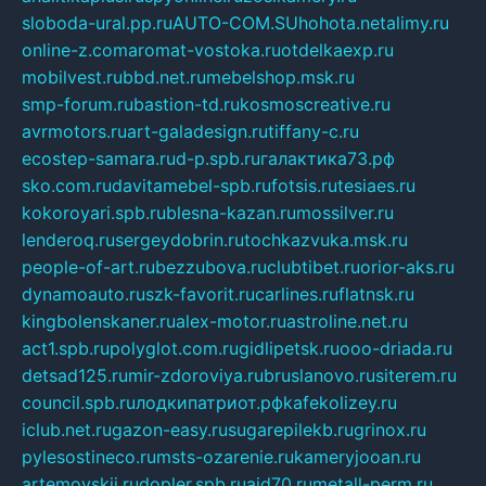
sloboda-ural.pp.ru
AUTO-COM.SU
hohota.net
alimy.ru
online-z.com
aromat-vostoka.ru
otdelkaexp.ru
mobilvest.ru
bbd.net.ru
mebelshop.msk.ru
smp-forum.ru
bastion-td.ru
kosmoscreative.ru
avrmotors.ru
art-galadesign.ru
tiffany-c.ru
ecostep-samara.ru
d-p.spb.ru
галактика73.рф
sko.com.ru
davitamebel-spb.ru
fotsis.ru
tesiaes.ru
kokoroyari.spb.ru
blesna-kazan.ru
mossilver.ru
lenderoq.ru
sergeydobrin.ru
tochkazvuka.msk.ru
people-of-art.ru
bezzubova.ru
clubtibet.ru
orior-aks.ru
dynamoauto.ru
szk-favorit.ru
carlines.ru
flatnsk.ru
kingbolenskaner.ru
alex-motor.ru
astroline.net.ru
act1.spb.ru
polyglot.com.ru
gidlipetsk.ru
ooo-driada.ru
detsad125.ru
mir-zdoroviya.ru
bruslanovo.ru
siterem.ru
council.spb.ru
лодкипатриот.рф
kafekolizey.ru
iclub.net.ru
gazon-easy.ru
sugarepilekb.ru
grinox.ru
pylesostineco.ru
msts-ozarenie.ru
kameryjooan.ru
artemovskij.ru
dopler.spb.ru
aid70.ru
metall-perm.ru