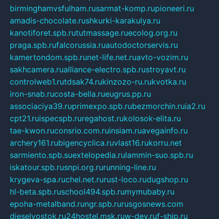
birminghamvsfulham.ru
sarmat-komp.ru
pioneeri.ru
amadis-chocolate.ru
shkurki-karakulya.ru
kanotiforet.spb.ru
tutmassage.ru
ecolog.org.ru
praga.spb.ru
falcorussia.ru
autodoctorservis.ru
kamertondom.spb.ru
net-life.net.ru
avto-vozim.ru
sakhcamera.ru
alliance-electro.spb.ru
stroyavt.ru
controlweb1.ru
tdsak74.ru
kinzozo-ru.ru
kvotka.ru
iron-snab.ru
costa-bella.ru
eugrus.pp.ru
associaciya39.ru
primexpo.spb.ru
bezmorchin.ru
ia2.ru
cpt21.ru
ispecspb.ru
regahost.ru
kolosok-elita.ru
tae-kwon.ru
consrio.com.ru
insiam.ru
avegainfo.ru
archery161.ru
bigencyclica.ru
vlast16.ru
korru.net
sarmiento.spb.su
extelopedia.ru
lammin-suo.spb.ru
iskatour.spb.ru
snpi.org.ru
running-line.ru
krygeva-spa.ru
chel.net.ru
rust-loco.ru
dugshop.ru
hl-beta.spb.ru
school494.spb.ru
mymubaby.ru
epoha-metalband.ru
ngr.spb.ru
rusgosnews.com
dieselvostok.ru
24hostel.msk.ru
w-dev.ru
f-ship.ru