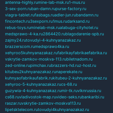
antenna-highly.ru
mine-lab-msk.ru
1-mus.ru
3-sex-porn.ru
ban-damn.ru
purse-factory.ru
viagra-tablet.ru
fasbags.ru
adler-jun.ru
bandamn.ru
fincontech.ru
3sexporn.ru
1mus.ru
darksand.ru
rebus-toys.ru
minelab-msk.ru
alabuga-cityhotel.ru
medsprawo-4-ka.ru
2864420.ru
blagodarenie-spb.ru
zajmy24.ru
tovudyi-4-kuhnyanazakaz.ru
brazzerscom.ru
medsprawo4ka.ru
xehyroo5kuhnyanazakaz.ru
fabrikayfabrikaefabrika.ru
vskrytie-zamkov-moskva-113.ru
biletnadom.ru
zed-online.ru
pimchax.ru
brazzers-hd.ru
z-host.ru
kitubeu2kuhnyanazakaz.ru
naperekate.ru
kuhnyaofabrikaufabrik.ru
kitubeu-2-kuhnyanazakaz.ru
xehyroo-5-kuhnyanazakaz.ru
cs-68.ru
guzywia-4-kuhnyanazakaz.ru
mir-tk.ru
vlknrussia.ru
cs68.ru
vladivostok-map.ru
video-seks.ru
bankaribi.ru
raszar.ru
vskrytie-zamkov-moskva113.ru
lipetsktelecom.ru
tovudyi4kuhnyanazakaz.ru