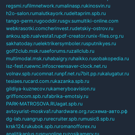
regsmi.ru
filmnetwork.ru
malinasp.ru
kinosvin.ru
h2o-salon.ru
malutkayork.ru
deltaprim.spb.ru
tango-perm.ru
gooddir.ru
sgv.su
multiki-online.com
webkrasotki.com
cherinvest.ru
detskiy-ostrov.ru
ankou.spb.ru
alvesta1.ru
pdf-creator.ru
nix-files.org.ru
sakhatoday.ru
elektrikersymboler.ru
sputnikyes.ru
golf2club.msk.ru
aeforums.ru
zallclub.ru
multimodal.msk.ru
habaigry.ru
haikko.ru
sobakopedia.ru
isz-fest.ru
ewnc.info
screensaver-clock.net.ru
volnav.spb.ru
comnat.ru
npf.net.ru
7bit.pp.ru
kalugatur.ru
tesiaes.ru
card.com.ru
kazanka.spb.ru
gildiya-kuznecov.ru
kameryboavision.ru
griffoncom.spb.ru
fabrika-emotsiy.ru
PARK-MATROSOVA.RU
agat.spb.ru
avtoyurist-moskva1.ru
hardware.org.ru
схема-авто.рф
dg-lab.ru
angrup.ru
recruiter.spb.ru
music8.spb.ru
krsk124.ru
kubok.spb.ru
romanofforex.ru
analitikaplus.ru
spyonline.ru
zosikamery.ru