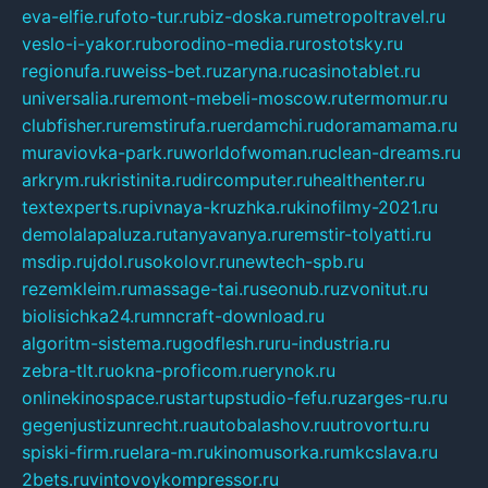
eva-elfie.ru
foto-tur.ru
biz-doska.ru
metropoltravel.ru
veslo-i-yakor.ru
borodino-media.ru
rostotsky.ru
regionufa.ru
weiss-bet.ru
zaryna.ru
casinotablet.ru
universalia.ru
remont-mebeli-moscow.ru
termomur.ru
clubfisher.ru
remstirufa.ru
erdamchi.ru
doramamama.ru
muraviovka-park.ru
worldofwoman.ru
clean-dreams.ru
arkrym.ru
kristinita.ru
dircomputer.ru
healthenter.ru
textexperts.ru
pivnaya-kruzhka.ru
kinofilmy-2021.ru
demolalapaluza.ru
tanyavanya.ru
remstir-tolyatti.ru
msdip.ru
jdol.ru
sokolovr.ru
newtech-spb.ru
rezemkleim.ru
massage-tai.ru
seonub.ru
zvonitut.ru
biolisichka24.ru
mncraft-download.ru
algoritm-sistema.ru
godflesh.ru
ru-industria.ru
zebra-tlt.ru
okna-proficom.ru
erynok.ru
onlinekinospace.ru
startupstudio-fefu.ru
zarges-ru.ru
gegenjustizunrecht.ru
autobalashov.ru
utrovortu.ru
spiski-firm.ru
elara-m.ru
kinomusorka.ru
mkcslava.ru
2bets.ru
vintovoykompressor.ru