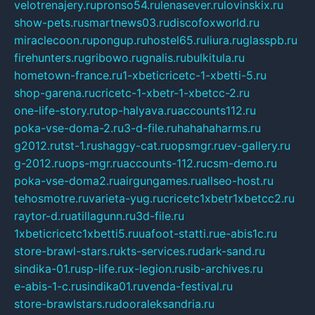
velotrenajery.ru
pronso54.ru
lenasever.ru
lovinskix.ru
show-pets.ru
smartnews03.ru
discofoxworld.ru
miraclecoon.ru
pongup.ru
hostel65.ru
liura.ru
glasspb.ru
firehunters.ru
gribowo.ru
gnalis.ru
bulkitula.ru
hometown-france.ru
1-xbeticricetc-1-xbetti-5.ru
shop-garena.ru
cricetc-1-xbetr-1-xbetcc-2.ru
one-life-story.ru
top-halyava.ru
accounts112.ru
poka-vse-doma-2.ru
3-d-file.ru
hahahaharms.ru
g2012.ru
tst-1.ru
shaggy-cat.ru
opsmgr.ru
ev-gallery.ru
g-2012.ru
ops-mgr.ru
accounts-112.ru
csm-demo.ru
poka-vse-doma2.ru
airgungames.ru
allseo-host.ru
tehosmotre.ru
varieta-yug.ru
cricetc1xbetr1xbetcc2.ru
raytor-d.ru
atillagunn.ru
3d-file.ru
1xbeticricetc1xbetti5.ru
uafoot-statti.ru
e-abis1c.ru
store-brawl-stars.ru
kts-services.ru
dark-sand.ru
sindika-01.ru
sp-life.ru
x-legion.ru
sib-archives.ru
e-abis-1-c.ru
sindika01.ru
venda-festival.ru
store-brawlstars.ru
dooraleksandria.ru