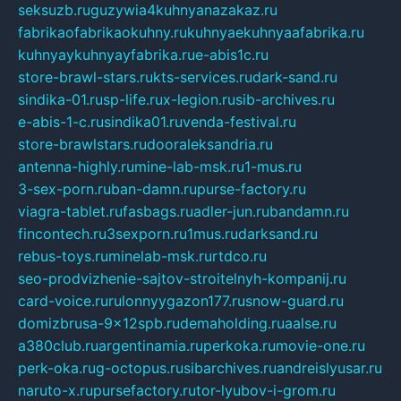
seksuzb.ru
guzywia4kuhnyanazakaz.ru
fabrikaofabrikaokuhny.ru
kuhnyaekuhnyaafabrika.ru
kuhnyaykuhnyayfabrika.ru
e-abis1c.ru
store-brawl-stars.ru
kts-services.ru
dark-sand.ru
sindika-01.ru
sp-life.ru
x-legion.ru
sib-archives.ru
e-abis-1-c.ru
sindika01.ru
venda-festival.ru
store-brawlstars.ru
dooraleksandria.ru
antenna-highly.ru
mine-lab-msk.ru
1-mus.ru
3-sex-porn.ru
ban-damn.ru
purse-factory.ru
viagra-tablet.ru
fasbags.ru
adler-jun.ru
bandamn.ru
fincontech.ru
3sexporn.ru
1mus.ru
darksand.ru
rebus-toys.ru
minelab-msk.ru
rtdco.ru
seo-prodvizhenie-sajtov-stroitelnyh-kompanij.ru
card-voice.ru
rulonnyygazon177.ru
snow-guard.ru
domizbrusa-9x12spb.ru
demaholding.ru
aalse.ru
a380club.ru
argentinamia.ru
perkoka.ru
movie-one.ru
perk-oka.ru
g-octopus.ru
sibarchives.ru
andreislyusar.ru
naruto-x.ru
pursefactory.ru
tor-lyubov-i-grom.ru