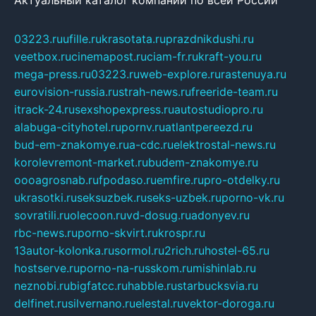
Актуальный каталог компаний по всей России
03223.ru
ufille.ru
krasotata.ru
prazdnikdushi.ru
veetbox.ru
cinemapost.ru
ciam-fr.ru
kraft-you.ru
mega-press.ru
03223.ru
web-explore.ru
rastenuya.ru
eurovision-russia.ru
strah-news.ru
freeride-team.ru
itrack-24.ru
sexshopexpress.ru
autostudiopro.ru
alabuga-cityhotel.ru
pornv.ru
atlantpereezd.ru
bud-em-znakomye.ru
a-cdc.ru
elektrostal-news.ru
korolevremont-market.ru
budem-znakomye.ru
oooagrosnab.ru
fpodaso.ru
emfire.ru
pro-otdelky.ru
ukrasotki.ru
seksuzbek.ru
seks-uzbek.ru
porno-vk.ru
sovratili.ru
olecoon.ru
vd-dosug.ru
adonyev.ru
rbc-news.ru
porno-skvirt.ru
krospr.ru
13autor-kolonka.ru
sormol.ru
2rich.ru
hostel-65.ru
hostserve.ru
porno-na-russkom.ru
mishinlab.ru
neznobi.ru
bigfatcc.ru
habble.ru
starbucksvia.ru
delfinet.ru
silvernano.ru
elestal.ru
vektor-doroga.ru