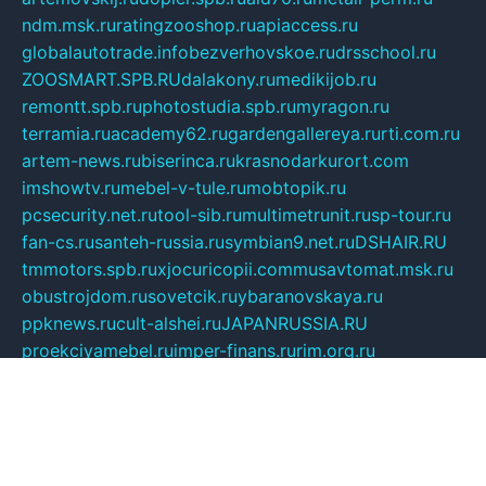
ndm.msk.ru
ratingzooshop.ru
apiaccess.ru
globalautotrade.info
bezverhovskoe.ru
drsschool.ru
ZOOSMART.SPB.RU
dalakony.ru
medikijob.ru
remontt.spb.ru
photostudia.spb.ru
myragon.ru
terramia.ru
academy62.ru
gardengallereya.ru
rti.com.ru
artem-news.ru
biserinca.ru
krasnodarkurort.com
imshowtv.ru
mebel-v-tule.ru
mobtopik.ru
pcsecurity.net.ru
tool-sib.ru
multimetrunit.ru
sp-tour.ru
fan-cs.ru
santeh-russia.ru
symbian9.net.ru
DSHAIR.RU
tmmotors.spb.ru
xjocuricopii.com
musavtomat.msk.ru
obustrojdom.ru
sovetcik.ru
ybaranovskaya.ru
ppknews.ru
cult-alshei.ru
JAPANRUSSIA.RU
proekciyamebel.ru
imper-finans.ru
rim.org.ru
glamourai.ru
brassminus.ru
zabor-pro.ru
ftn.pp.ru
dorogoe58.ru
laimengpacker.ru
kuzova-zapchasti.ru
sageerp.ru
taxodrom.ru
dsrazvitie.ru
hardcity.net.ru
ratinghomegames.ru
topservice25.ru
gubernyan.ru