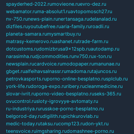
spayderhed-2022.ru
movieone.ru
evro-dez.ru
webamator.ru
ma-absolut1.ru
avtopomosch27.ru
nv-750.ru
news-plain.ru
nertansaga.ru
delanalad.ru
dizfiles.ru
youtubefree.ru
aria-family.ru
roadli.ru
planeta-samara.ru
mysmartbuy.ru
matrasy-kemerovo.ru
ashanet.ru
trade-farm.ru
dotcustoms.ru
domizbrusa9x12spb.ru
autodamp.ru
narasimha.ru
djcommodities.ru
nv750.ru
x-ton.ru
newsplain.ru
cardvoice.ru
modopaper.ru
manunae.ru
gbget.ru
alfeihavsalnassr.ru
madoma.ru
tajuncos.ru
petrovkasports.ru
porno-online-besplatno.ru
splclub.ru
york-life.ru
doroga-expo.ru
ribery.ru
cleanmedicine.ru
slovar-ivrit.ru
porno-video-besplatno.ru
seks-365.ru
ovucontrol.ru
sloty-igrovyye-avtomaty.ru
ru-industriya.ru
russkoe-porno-besplatno.ru
belgorod-day.ru
digilith.ru
pichkurovlab.ru
medic-today.ru
taksu.ru
comp123.ru
don-ykt.ru
teensvoice.ru
imgsharing.ru
domashnee-porno.ru