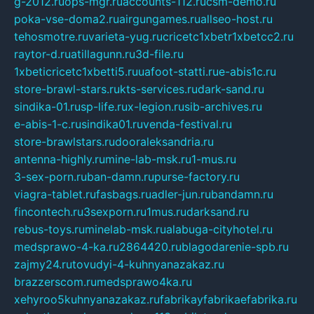
g-2012.ru
ops-mgr.ru
accounts-112.ru
csm-demo.ru
poka-vse-doma2.ru
airgungames.ru
allseo-host.ru
tehosmotre.ru
varieta-yug.ru
cricetc1xbetr1xbetcc2.ru
raytor-d.ru
atillagunn.ru
3d-file.ru
1xbeticricetc1xbetti5.ru
uafoot-statti.ru
e-abis1c.ru
store-brawl-stars.ru
kts-services.ru
dark-sand.ru
sindika-01.ru
sp-life.ru
x-legion.ru
sib-archives.ru
e-abis-1-c.ru
sindika01.ru
venda-festival.ru
store-brawlstars.ru
dooraleksandria.ru
antenna-highly.ru
mine-lab-msk.ru
1-mus.ru
3-sex-porn.ru
ban-damn.ru
purse-factory.ru
viagra-tablet.ru
fasbags.ru
adler-jun.ru
bandamn.ru
fincontech.ru
3sexporn.ru
1mus.ru
darksand.ru
rebus-toys.ru
minelab-msk.ru
alabuga-cityhotel.ru
medsprawo-4-ka.ru
2864420.ru
blagodarenie-spb.ru
zajmy24.ru
tovudyi-4-kuhnyanazakaz.ru
brazzerscom.ru
medsprawo4ka.ru
xehyroo5kuhnyanazakaz.ru
fabrikayfabrikaefabrika.ru