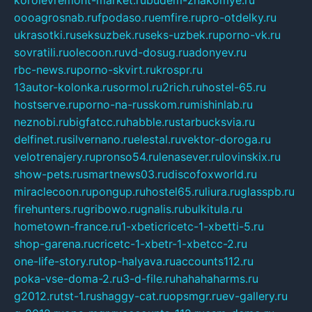
oooagrosnab.ru
fpodaso.ru
emfire.ru
pro-otdelky.ru
ukrasotki.ru
seksuzbek.ru
seks-uzbek.ru
porno-vk.ru
sovratili.ru
olecoon.ru
vd-dosug.ru
adonyev.ru
rbc-news.ru
porno-skvirt.ru
krospr.ru
13autor-kolonka.ru
sormol.ru
2rich.ru
hostel-65.ru
hostserve.ru
porno-na-russkom.ru
mishinlab.ru
neznobi.ru
bigfatcc.ru
habble.ru
starbucksvia.ru
delfinet.ru
silvernano.ru
elestal.ru
vektor-doroga.ru
velotrenajery.ru
pronso54.ru
lenasever.ru
lovinskix.ru
show-pets.ru
smartnews03.ru
discofoxworld.ru
miraclecoon.ru
pongup.ru
hostel65.ru
liura.ru
glasspb.ru
firehunters.ru
gribowo.ru
gnalis.ru
bulkitula.ru
hometown-france.ru
1-xbeticricetc-1-xbetti-5.ru
shop-garena.ru
cricetc-1-xbetr-1-xbetcc-2.ru
one-life-story.ru
top-halyava.ru
accounts112.ru
poka-vse-doma-2.ru
3-d-file.ru
hahahaharms.ru
g2012.ru
tst-1.ru
shaggy-cat.ru
opsmgr.ru
ev-gallery.ru