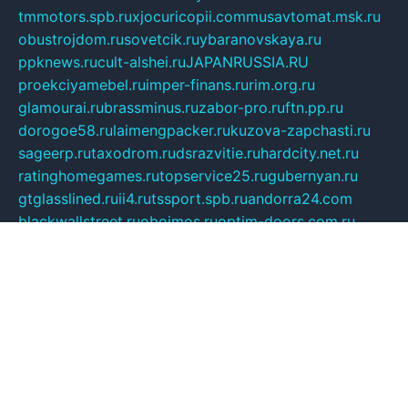
tmmotors.spb.ru
xjocuricopii.com
musavtomat.msk.ru
obustrojdom.ru
sovetcik.ru
ybaranovskaya.ru
ppknews.ru
cult-alshei.ru
JAPANRUSSIA.RU
proekciyamebel.ru
imper-finans.ru
rim.org.ru
glamourai.ru
brassminus.ru
zabor-pro.ru
ftn.pp.ru
dorogoe58.ru
laimengpacker.ru
kuzova-zapchasti.ru
sageerp.ru
taxodrom.ru
dsrazvitie.ru
hardcity.net.ru
ratinghomegames.ru
topservice25.ru
gubernyan.ru
gtglasslined.ru
ii4.ru
tssport.spb.ru
andorra24.com
blackwallstreet.ru
oboimos.ru
optim-doors.com.ru
ikuch.ru
nycr.org.ru
npa21.ru
vremya-ch.spb.ru
desert000.ru
ivtorgi.ru
ifiori.ru
catalog-statei.ru
dcv.org.ru
spetsmaster174.ru
ipkameryhiseeu.ru
dum26.ru
ruspol.spb.ru
fr-opendp.ru
kam-solnyshko.ru
cheyenne-arapaho.ru
sevzapmetal.spb.ru
ted-lapidus.spb.ru
parasite-eliminator.ru
sigma-complete.ru
modernworld.ru
dama-moda.ru
eholot-group.ru
sk-nvkz.ru
DRONGOLD.RU