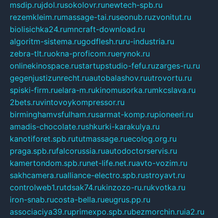
msdip.ru
jdol.ru
sokolovr.ru
newtech-spb.ru
rezemkleim.ru
massage-tai.ru
seonub.ru
zvonitut.ru
biolisichka24.ru
mncraft-download.ru
algoritm-sistema.ru
godflesh.ru
ru-industria.ru
zebra-tlt.ru
okna-proficom.ru
erynok.ru
onlinekinospace.ru
startupstudio-fefu.ru
zarges-ru.ru
gegenjustizunrecht.ru
autobalashov.ru
utrovortu.ru
spiski-firm.ru
elara-m.ru
kinomusorka.ru
mkcslava.ru
2bets.ru
vintovoykompressor.ru
birminghamvsfulham.ru
sarmat-komp.ru
pioneeri.ru
amadis-chocolate.ru
shkurki-karakulya.ru
kanotiforet.spb.ru
tutmassage.ru
ecolog.org.ru
praga.spb.ru
falcorussia.ru
autodoctorservis.ru
kamertondom.spb.ru
net-life.net.ru
avto-vozim.ru
sakhcamera.ru
alliance-electro.spb.ru
stroyavt.ru
controlweb1.ru
tdsak74.ru
kinzozo-ru.ru
kvotka.ru
iron-snab.ru
costa-bella.ru
eugrus.pp.ru
associaciya39.ru
primexpo.spb.ru
bezmorchin.ru
ia2.ru