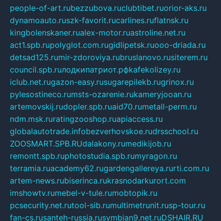
people-of-art.ru
bezzubova.ru
clubtibet.ru
orior-aks.ru
dynamoauto.ru
szk-favorit.ru
carlines.ru
flatnsk.ru
kingbolenskaner.ru
alex-motor.ru
astroline.net.ru
act1.spb.ru
polyglot.com.ru
gidlipetsk.ru
ooo-driada.ru
detsad125.ru
mir-zdoroviya.ru
bruslanovo.ru
siterem.ru
council.spb.ru
лодкипатриот.рф
kafekolizey.ru
iclub.net.ru
gazon-easy.ru
sugarepilekb.ru
grinox.ru
pylesostineco.ru
msts-ozarenie.ru
kameryjooan.ru
artemovskij.ru
dopler.spb.ru
aid70.ru
metall-perm.ru
ndm.msk.ru
ratingzooshop.ru
apiaccess.ru
globalautotrade.info
bezverhovskoe.ru
drsschool.ru
ZOOSMART.SPB.RU
dalakony.ru
medikijob.ru
remontt.spb.ru
photostudia.spb.ru
myragon.ru
terramia.ru
academy62.ru
gardengallereya.ru
rti.com.ru
artem-news.ru
biserinca.ru
krasnodarkurort.com
imshowtv.ru
mebel-v-tule.ru
mobtopik.ru
pcsecurity.net.ru
tool-sib.ru
multimetrunit.ru
sp-tour.ru
fan-cs.ru
santeh-russia.ru
symbian9.net.ru
DSHAIR.RU