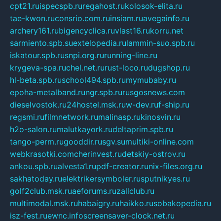
cpt21.ru
ispecspb.ru
regahost.ru
kolosok-elita.ru
tae-kwon.ru
consrio.com.ru
insiam.ru
avegainfo.ru
archery161.ru
bigencyclica.ru
vlast16.ru
korru.net
sarmiento.spb.su
extelopedia.ru
lammin-suo.spb.ru
iskatour.spb.ru
snpi.org.ru
running-line.ru
krygeva-spa.ru
chel.net.ru
rust-loco.ru
dugshop.ru
hl-beta.spb.ru
school494.spb.ru
mymubaby.ru
epoha-metalband.ru
ngr.spb.ru
rusgosnews.com
dieselvostok.ru
24hostel.msk.ru
w-dev.ru
f-ship.ru
regsmi.ru
filmnetwork.ru
malinasp.ru
kinosvin.ru
h2o-salon.ru
malutkayork.ru
deltaprim.spb.ru
tango-perm.ru
gooddir.ru
sgv.su
multiki-online.com
webkrasotki.com
cherinvest.ru
detskiy-ostrov.ru
ankou.spb.ru
alvesta1.ru
pdf-creator.ru
nix-files.org.ru
sakhatoday.ru
elektrikersymboler.ru
sputnikyes.ru
golf2club.msk.ru
aeforums.ru
zallclub.ru
multimodal.msk.ru
habaigry.ru
haikko.ru
sobakopedia.ru
isz-fest.ru
ewnc.info
screensaver-clock.net.ru