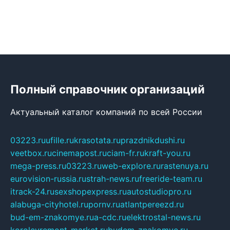
Полный справочник организаций
Актуальный каталог компаний по всей России
03223.ru
ufille.ru
krasotata.ru
prazdnikdushi.ru
veetbox.ru
cinemapost.ru
ciam-fr.ru
kraft-you.ru
mega-press.ru
03223.ru
web-explore.ru
rastenuya.ru
eurovision-russia.ru
strah-news.ru
freeride-team.ru
itrack-24.ru
sexshopexpress.ru
autostudiopro.ru
alabuga-cityhotel.ru
pornv.ru
atlantpereezd.ru
bud-em-znakomye.ru
a-cdc.ru
elektrostal-news.ru
korolevremont-market.ru
budem-znakomye.ru