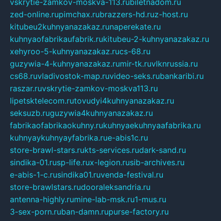
vskrytie-zamkov-moskva-113.ru
biletnadom.ru
zed-online.ru
pimchax.ru
brazzers-hd.ru
z-host.ru
kitubeu2kuhnyanazakaz.ru
naperekate.ru
kuhnyaofabrikaufabrik.ru
kitubeu-2-kuhnyanazakaz.ru
xehyroo-5-kuhnyanazakaz.ru
cs-68.ru
guzywia-4-kuhnyanazakaz.ru
mir-tk.ru
vlknrussia.ru
cs68.ru
vladivostok-map.ru
video-seks.ru
bankaribi.ru
raszar.ru
vskrytie-zamkov-moskva113.ru
lipetsktelecom.ru
tovudyi4kuhnyanazakaz.ru
seksuzb.ru
guzywia4kuhnyanazakaz.ru
fabrikaofabrikaokuhny.ru
kuhnyaekuhnyaafabrika.ru
kuhnyaykuhnyayfabrika.ru
e-abis1c.ru
store-brawl-stars.ru
kts-services.ru
dark-sand.ru
sindika-01.ru
sp-life.ru
x-legion.ru
sib-archives.ru
e-abis-1-c.ru
sindika01.ru
venda-festival.ru
store-brawlstars.ru
dooraleksandria.ru
antenna-highly.ru
mine-lab-msk.ru
1-mus.ru
3-sex-porn.ru
ban-damn.ru
purse-factory.ru