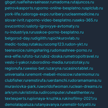
gbget.ru
alfeihavsalnassr.ru
madoma.ru
tajuncos.ru
petrovkasports.ru
porno-online-besplatno.ru
splclub.ru
york-life.ru
doroga-expo.ru
ribery.ru
cleanmedicine.ru
slovar-ivrit.ru
porno-video-besplatno.ru
seks-365.ru
ovucontrol.ru
sloty-igrovyye-avtomaty.ru
ru-industriya.ru
russkoe-porno-besplatno.ru
belgorod-day.ru
digilith.ru
pichkurovlab.ru
medic-today.ru
taksu.ru
comp123.ru
don-ykt.ru
teensvoice.ru
imgsharing.ru
domashnee-porno.ru
eva-elfie.ru
foto-tur.ru
biz-doska.ru
metropoltravel.ru
veslo-i-yakor.ru
borodino-media.ru
rostotsky.ru
regionufa.ru
weiss-bet.ru
zaryna.ru
casinotablet.ru
universalia.ru
remont-mebeli-moscow.ru
termomur.ru
clubfisher.ru
remstirufa.ru
erdamchi.ru
doramamama.ru
muraviovka-park.ru
worldofwoman.ru
clean-dreams.ru
arkrym.ru
kristinita.ru
dircomputer.ru
healthenter.ru
textexperts.ru
pivnaya-kruzhka.ru
kinofilmy-2021.ru
demolalapaluza.ru
tanyavanya.ru
remstir-tolyatti.ru