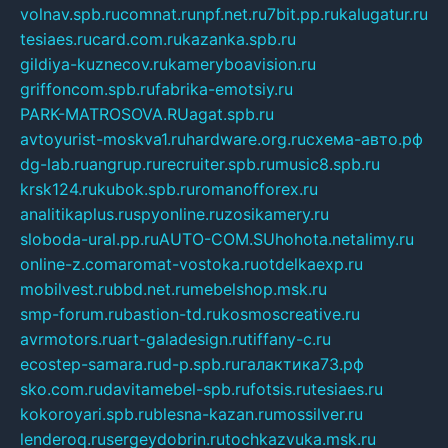
volnav.spb.ru
comnat.ru
npf.net.ru
7bit.pp.ru
kalugatur.ru
tesiaes.ru
card.com.ru
kazanka.spb.ru
gildiya-kuznecov.ru
kameryboavision.ru
griffoncom.spb.ru
fabrika-emotsiy.ru
PARK-MATROSOVA.RU
agat.spb.ru
avtoyurist-moskva1.ru
hardware.org.ru
схема-авто.рф
dg-lab.ru
angrup.ru
recruiter.spb.ru
music8.spb.ru
krsk124.ru
kubok.spb.ru
romanofforex.ru
analitikaplus.ru
spyonline.ru
zosikamery.ru
sloboda-ural.pp.ru
AUTO-COM.SU
hohota.net
alimy.ru
online-z.com
aromat-vostoka.ru
otdelkaexp.ru
mobilvest.ru
bbd.net.ru
mebelshop.msk.ru
smp-forum.ru
bastion-td.ru
kosmoscreative.ru
avrmotors.ru
art-galadesign.ru
tiffany-c.ru
ecostep-samara.ru
d-p.spb.ru
галактика73.рф
sko.com.ru
davitamebel-spb.ru
fotsis.ru
tesiaes.ru
kokoroyari.spb.ru
blesna-kazan.ru
mossilver.ru
lenderoq.ru
sergeydobrin.ru
tochkazvuka.msk.ru