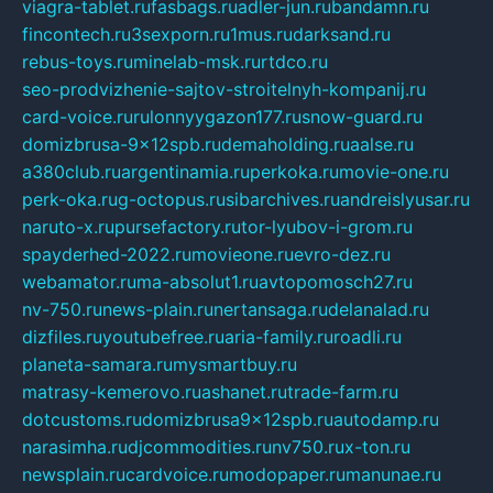
viagra-tablet.ru
fasbags.ru
adler-jun.ru
bandamn.ru
fincontech.ru
3sexporn.ru
1mus.ru
darksand.ru
rebus-toys.ru
minelab-msk.ru
rtdco.ru
seo-prodvizhenie-sajtov-stroitelnyh-kompanij.ru
card-voice.ru
rulonnyygazon177.ru
snow-guard.ru
domizbrusa-9x12spb.ru
demaholding.ru
aalse.ru
a380club.ru
argentinamia.ru
perkoka.ru
movie-one.ru
perk-oka.ru
g-octopus.ru
sibarchives.ru
andreislyusar.ru
naruto-x.ru
pursefactory.ru
tor-lyubov-i-grom.ru
spayderhed-2022.ru
movieone.ru
evro-dez.ru
webamator.ru
ma-absolut1.ru
avtopomosch27.ru
nv-750.ru
news-plain.ru
nertansaga.ru
delanalad.ru
dizfiles.ru
youtubefree.ru
aria-family.ru
roadli.ru
planeta-samara.ru
mysmartbuy.ru
matrasy-kemerovo.ru
ashanet.ru
trade-farm.ru
dotcustoms.ru
domizbrusa9x12spb.ru
autodamp.ru
narasimha.ru
djcommodities.ru
nv750.ru
x-ton.ru
newsplain.ru
cardvoice.ru
modopaper.ru
manunae.ru